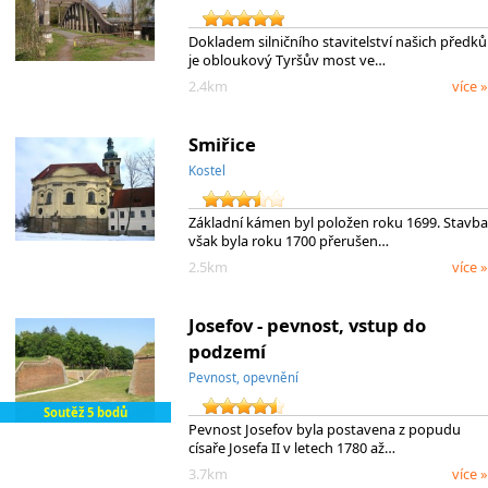
Dokladem silničního stavitelství našich předků
je obloukový Tyršův most ve…
2.4km
více »
Smiřice
Kostel
Základní kámen byl položen roku 1699. Stavba
však byla roku 1700 přerušen…
2.5km
více »
Josefov - pevnost, vstup do
podzemí
Pevnost, opevnění
Soutěž 5 bodů
Pevnost Josefov byla postavena z popudu
císaře Josefa II v letech 1780 až…
3.7km
více »