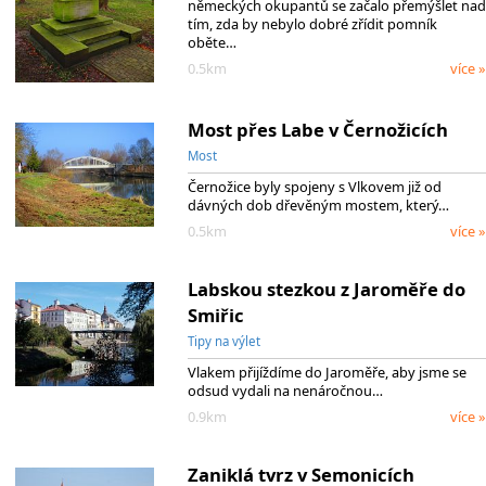
německých okupantů se začalo přemýšlet nad
tím, zda by nebylo dobré zřídit pomník
oběte…
0.5km
více »
Most přes Labe v Černožicích
Most
Černožice byly spojeny s Vlkovem již od
dávných dob dřevěným mostem, který…
0.5km
více »
Labskou stezkou z Jaroměře do
Smiřic
Tipy na výlet
Vlakem přijíždíme do Jaroměře, aby jsme se
odsud vydali na nenáročnou…
0.9km
více »
Zaniklá tvrz v Semonicích