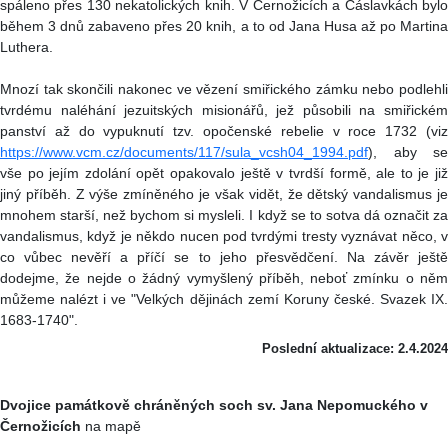
spáleno přes 130 nekatolických knih. V Černožicích a Čáslavkách bylo
během 3 dnů zabaveno přes 20 knih, a to od Jana Husa až po Martina
Luthera.
Mnozí tak skončili nakonec ve vězení smiřického zámku nebo podlehli
tvrdému naléhání jezuitských misionářů, jež působili na smiřickém
panství až do vypuknutí tzv. opočenské rebelie v roce 1732 (viz
https://www.vcm.cz/documents/117/sula_vcsh04_1994.pdf
), aby se
vše po jejím zdolání opět opakovalo ještě v tvrdší formě, ale to je již
jiný příběh. Z výše zmíněného je však vidět, že dětský vandalismus je
mnohem starší, než bychom si mysleli. I když se to sotva dá označit za
vandalismus, když je někdo nucen pod tvrdými tresty vyznávat něco, v
co vůbec nevěří a příčí se to jeho přesvědčení. Na závěr ještě
dodejme, že nejde o žádný vymyšlený příběh, neboť zmínku o něm
můžeme nalézt i ve "Velkých dějinách zemí Koruny české. Svazek IX.
1683-1740".
Poslední aktualizace: 2.4.2024
Dvojice památkově chráněných soch sv. Jana Nepomuckého v
Černožicích
na mapě