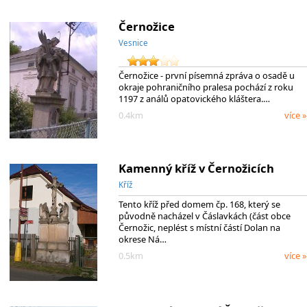
Černožice
Vesnice
Černožice - první písemná zpráva o osadě u
okraje pohraničního pralesa pochází z roku
1197 z análů opatovického kláštera.…
0.4km
více »
Kamenný kříž v Černožicích
Kříž
Tento kříž před domem čp. 168, který se
původně nacházel v Čáslavkách (část obce
Černožic, neplést s místní částí Dolan na
okrese Ná…
0.5km
více »