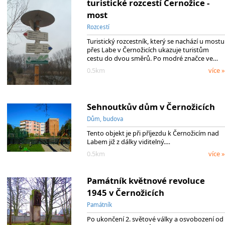
turistické rozcestí Černožice -
most
Rozcestí
Turistický rozcestník, který se nachází u mostu
přes Labe v Černožicích ukazuje turistům
cestu do dvou směrů. Po modré značce ve…
0.5km
více »
Sehnoutkův dům v Černožicích
Dům, budova
Tento objekt je při příjezdu k Černožicím nad
Labem již z dálky viditelný.…
0.5km
více »
Památník květnové revoluce
1945 v Černožicích
Památník
Po ukončení 2. světové války a osvobození od