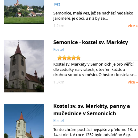
Tvrz
Semonice, malá ves, jež se nachází nedaleko
Jaroměře, je obcí, u níž by se…
1.2km
více »
Semonice - kostel sv. Markéty
Kostel
Kostel sv. Markéty v Semonicích je pro věřící,
dle cedulky na vratech, otevřen každou
druhou sobotu v měsíci. O historii kostela se…
1.3km
více »
Kostel sv. sv. Markéty, panny a
mučednice v Semonicích
Kostel
Tento chrám pochází nejspíše z přelomu 13. a
14. století. V roce 1352 bylo odváděno 6 gr.