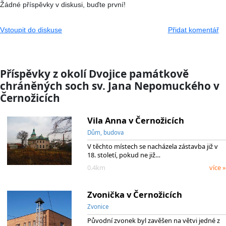
Žádné příspěvky v diskusi, buďte první!
Vstoupit do diskuse
Přidat komentář
Příspěvky z okolí Dvojice památkově
chráněných soch sv. Jana Nepomuckého v
Černožicích
Vila Anna v Černožicích
Dům, budova
V těchto místech se nacházela zástavba již v
18. století, pokud ne již…
0.4km
více »
Zvonička v Černožicích
Zvonice
Původní zvonek byl zavěšen na větvi jedné z