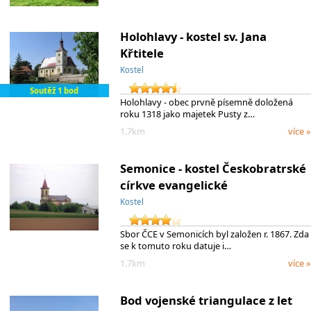
Holohlavy - kostel sv. Jana
Křtitele
Kostel
Soutěž 1 bod
Holohlavy - obec prvně písemně doložená
roku 1318 jako majetek Pusty z…
1.7km
více »
Semonice - kostel Českobratrské
církve evangelické
Kostel
Sbor ČCE v Semonicích byl založen r. 1867. Zda
se k tomuto roku datuje i…
1.7km
více »
Bod vojenské triangulace z let