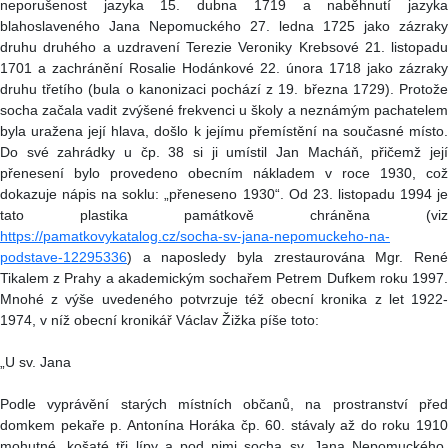
neporušenost jazyka 15. dubna 1719 a naběhnutí jazyka
blahoslaveného Jana Nepomuckého 27. ledna 1725 jako zázraky
druhu druhého a uzdravení Terezie Veroniky Krebsové 21. listopadu
1701 a zachránění Rosalie Hodánkové 22. února 1718 jako zázraky
druhu třetího (bula o kanonizaci pochází z 19. března 1729). Protože
socha začala vadit zvýšené frekvenci u školy a neznámým pachatelem
byla uražena její hlava, došlo k jejímu přemístění na současné místo.
Do své zahrádky u čp. 38 si ji umístil Jan Macháň, přičemž její
přenesení bylo provedeno obecním nákladem v roce 1930, což
dokazuje nápis na soklu: „přeneseno 1930“. Od 23. listopadu 1994 je
tato plastika památkově chráněna (viz
https://pamatkovykatalog.cz/socha-sv-jana-nepomuckeho-na-
podstave-12295336
) a naposledy byla zrestaurována Mgr. René
Tikalem z Prahy a akademickým sochařem Petrem Dufkem roku 1997.
Mnohé z výše uvedeného potvrzuje též obecní kronika z let 1922-
1974, v níž obecní kronikář Václav Žižka píše toto:
„U sv. Jana
Podle vyprávění starých místních občanů, na prostranství před
domkem pekaře p. Antonína Horáka čp. 60. stávaly až do roku 1910
mohutné, košaté tři lípy a pod nimi socha sv. Jana Nepomuckého,