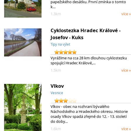
papežského desátku. První zmínka o tomto
k…
1.3km
více »
Cyklostezka Hradec Králové -
Josefov - Kuks
Tipy na výlet
Vyrážíme na cca 28 km dlouhou cyklostezku
spojující Hradec Králové,…
1.5km
více »
Vlkov
Vesnice
Vlkov - obec na rozhraní bývalého
Náchodského a Hradeckého okresu. Historie
osady Vlkov spadá zřejmě do 12. - 13. století
do doby…
1.6km
více »