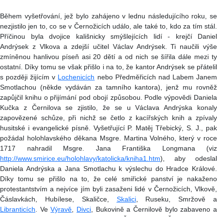
Během vyšetřování, jež bylo zahájeno v lednu následujícího roku, se
nezjistilo jen to, co se v Černožicích událo, ale také to, kdo za tím stál.
Příčinou byla dvojice kališnicky smýšlejících lidí - krejčí Daniel
Andrýsek z Vlkova a zdejší učitel Václav Andrýsek. Ti naučili výše
zmíněnou hanlivou píseň asi 20 dětí a od nich se šířila dále mezi ty
ostatní. Díky tomu se však přišlo i na to, že kantor Andrýsek se přátelil
s později žijícím v
Lochenicích
nebo Předměřicích nad Labem Jane
Smotlachou (někde vydáván za tamního kantora), jenž mu rovněž
zapůjčil knihu o přijímání pod obojí způsobou. Podle výpovědi Daniela
Kučka z Černilova se zjistilo, že se u Václava Andrýska konaly
zapovězené schůze, při nichž se četlo z kacířských knih a zpívaly
husitské i evangelické písně. Vyšetřující P. Matěj Třebický, S. J., pak
požádal holohlavského děkana Msgre. Martina Volného, který v roce
1717 nahradil Msgre. Jana Františka Longmana (viz
http://www.smirice.eu/holohlavy/katolicka/kniha1.htm
), aby odeslal
Daniela Andrýska a Jana Smotlachu k výslechu do Hradce Králové.
Díky tomu se přišlo na to, že celé smiřické panství je nakaženo
protestantstvím a nejvíce jím byli zasaženi lidé v Černožicích, Vlkově,
Čáslavkách, Hubílese, Skaličce,
Skalici
, Ruseku, Smržově a
Libranticích
. Ve
Výravě
,
Divci
, Bukovině a Černilově bylo zabaveno 