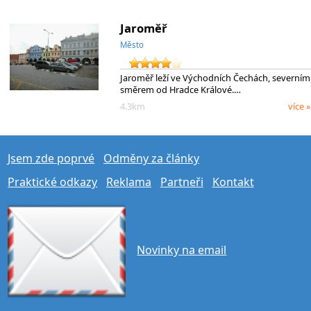
Jaroměř
Město
Jaroměř leží ve Východních Čechách, severním
směrem od Hradce Králové.…
4.3km
více »
Jsem zde poprvé
Odměny za články
Praktické odkazy
Reklama
Partneři
Kontakt
Novinky na email