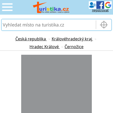
registrovat
CESTOVÁNÍ
›
SLUŽBY & DOPRAVA
›
Česká republika
Královéhradecký kraj
>
>
Hradec Králové
Černožice
>
PRO TURISTY
›
Loading...
MOJE TURISTIKA
›