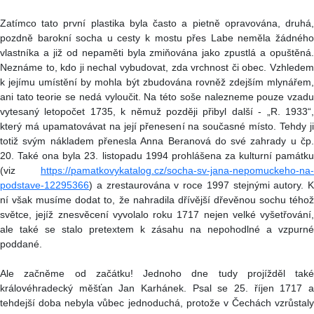
Zatímco tato první plastika byla často a pietně opravována, druhá,
pozdně barokní socha u cesty k mostu přes Labe neměla žádného
vlastníka a již od nepaměti byla zmiňována jako zpustlá a opuštěná.
Neznáme to, kdo ji nechal vybudovat, zda vrchnost či obec. Vzhledem
k jejímu umístění by mohla být zbudována rovněž zdejším mlynářem,
ani tato teorie se nedá vyloučit. Na této soše nalezneme pouze vzadu
vytesaný letopočet 1735, k němuž později přibyl další - „R. 1933“,
který má upamatovávat na její přenesení na současné místo. Tehdy ji
totiž svým nákladem přenesla Anna Beranová do své zahrady u čp.
20. Také ona byla 23. listopadu 1994 prohlášena za kulturní památku
(viz
https://pamatkovykatalog.cz/socha-sv-jana-nepomuckeho-na-
podstave-12295366
) a zrestaurována v roce 1997 stejnými autory. K
ní však musíme dodat to, že nahradila dřívější dřevěnou sochu téhož
světce, jejíž znesvěcení vyvolalo roku 1717 nejen velké vyšetřování,
ale také se stalo pretextem k zásahu na nepohodlné a vzpurné
poddané.
Ale začněme od začátku! Jednoho dne tudy projížděl také
královéhradecký měšťan Jan Karhánek. Psal se 25. říjen 1717 a
tehdejší doba nebyla vůbec jednoduchá, protože v Čechách vzrůstaly