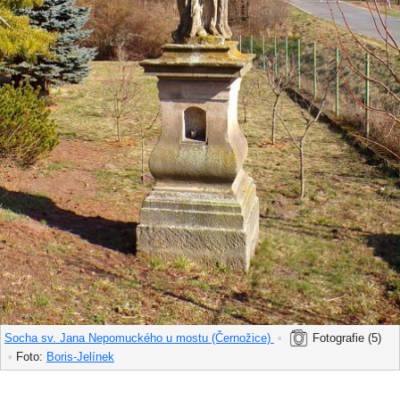
Socha sv. Jana Nepomuckého u mostu (Černožice)
•
Fotografie (5)
•
Foto:
Boris-Jelínek