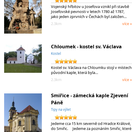
Vojenský hřbitov u Josefova vznikl při stavbě
Josefovské pevnosti v letech 1780 až 1787,
jako jeden zprvních v Čechách byl založen…
2.3km
více »
Chloumek - kostel sv. Václava
Kostel
Kostel sv. Václava na Chloumku stojí v místech
původní kaple, která byla…
2.3km
více »
Smiřice - zámecká kaple Zjevení
Páně
Tipy na výlet
Jedeme cca 15 km severně od Hradce Králové,
do Smiřic. Jedeme za poznáním Smiřic, které