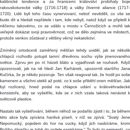
kališnické tendence a za hranicemi království probíhaly boje
rakouskoturecké války (1716-1718) a války čtverné aliance (1717-
1720). Lidé byli toho času vynervovaní, neboť nevěděli, co vše se
bude dít a hledali nepřátele i tam, kde nebyli, natož když se připletli k
něčemu takovému, co se událo u mostu v Černožicích a mohli tak
veřejně dokázat svoji pravověrnost, což se dělo zejména ve městech,
protože venkov zůstával z většiny věrný nekatolictví.
Zmíněný ortodoxně zaměřený měšťan tehdy uviděl, jak se několik
chlapců rozhodlo potupit tamní dřevěnou sochu výše jmenovaného
světce. Zprvu jen po ní házeli bláto a vyjadřovali se rouhavě. Když
zpozorovali, jak na ně hledí Jan Karhánek, upozornili staršího Jana
Kučírka, že je někdo pozoruje. Ten však reagoval tak, že hodil po soše
kamenem a všichni utekli až poté, co k soše přiběhl onen měšťan. Jak
byl rozlícený, hned podal na chlapce udání u královéhradecké
konsistoře, aby se vyšetřilo, kde se v nich vzala taková nenávist k
světcově plastice.
Nastalo tak vyšetřování, během něhož se podařilo zjistit i to, že během
této akce byla zpívána hanlivá píseň, v níž se zpívá: "Svatý Jene
Nepomucký, pojedem do hor na cucky, když jich nasbíráme, krom
Božího dárečku je tobě do prdele nastrkáme." To bylo to nejmenší, co