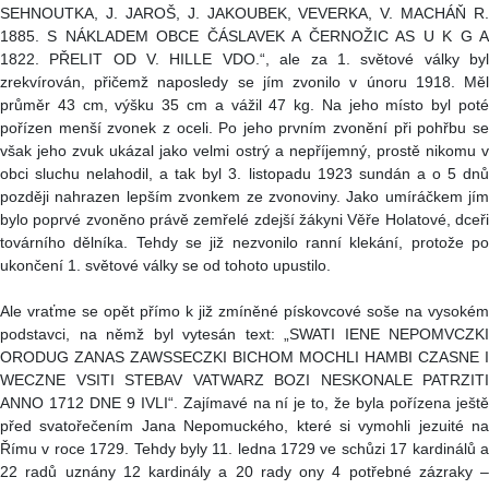
SEHNOUTKA, J. JAROŠ, J. JAKOUBEK, VEVERKA, V. MACHÁŇ R.
1885. S NÁKLADEM OBCE ČÁSLAVEK A ČERNOŽIC AS U K G A
1822. PŘELIT OD V. HILLE VDO.“, ale za 1. světové války byl
zrekvírován, přičemž naposledy se jím zvonilo v únoru 1918. Měl
průměr 43 cm, výšku 35 cm a vážil 47 kg. Na jeho místo byl poté
pořízen menší zvonek z oceli. Po jeho prvním zvonění při pohřbu se
však jeho zvuk ukázal jako velmi ostrý a nepříjemný, prostě nikomu v
obci sluchu nelahodil, a tak byl 3. listopadu 1923 sundán a o 5 dnů
později nahrazen lepším zvonkem ze zvonoviny. Jako umíráčkem jím
bylo poprvé zvoněno právě zemřelé zdejší žákyni Věře Holatové, dceři
továrního dělníka. Tehdy se již nezvonilo ranní klekání, protože po
ukončení 1. světové války se od tohoto upustilo.
Ale vraťme se opět přímo k již zmíněné pískovcové soše na vysokém
podstavci, na němž byl vytesán text: „SWATI IENE NEPOMVCZKI
ORODUG ZANAS ZAWSSECZKI BICHOM MOCHLI HAMBI CZASNE I
WECZNE VSITI STEBAV VATWARZ BOZI NESKONALE PATRZITI
ANNO 1712 DNE 9 IVLI“. Zajímavé na ní je to, že byla pořízena ještě
před svatořečením Jana Nepomuckého, které si vymohli jezuité na
Římu v roce 1729. Tehdy byly 11. ledna 1729 ve schůzi 17 kardinálů a
22 radů uznány 12 kardinály a 20 rady ony 4 potřebné zázraky –