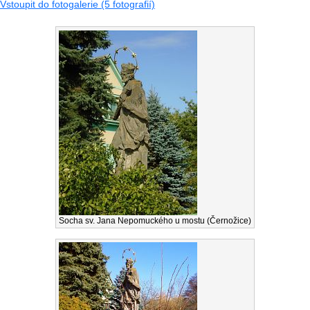
Vstoupit do fotogalerie (5 fotografií)
Socha sv. Jana Nepomuckého u mostu (Černožice)