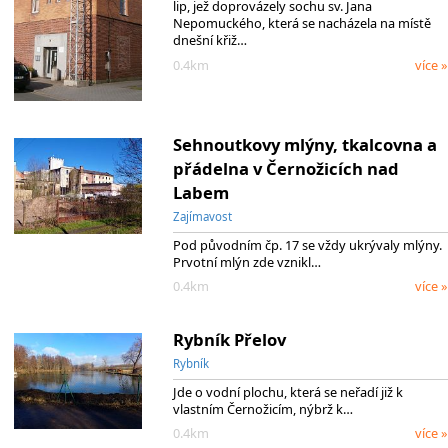
lip, jež doprovázely sochu sv. Jana
Nepomuckého, která se nacházela na místě
dnešní křiž…
0.4km
více »
Sehnoutkovy mlýny, tkalcovna a
přádelna v Černožicích nad
Labem
Zajímavost
Pod původním čp. 17 se vždy ukrývaly mlýny.
Prvotní mlýn zde vznikl…
0.4km
více »
Rybník Přelov
Rybník
Jde o vodní plochu, která se neřadí již k
vlastním Černožicím, nýbrž k…
0.4km
více »