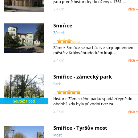
jsou prvně historicky doloženy r. 1361,…
2.4km
více »
Smiřice
Zámek
Zámek Smiřice se nachází ve stejnojmenném
městě v Královéhradeckém kraji.…
2.4km
více »
Smiřice - zámecký park
Park
Historie Zámeckého parku spadá zřejmě do
Soutěž 1 bod
období, kdy byla původní tvrz za…
2.4km
více »
Smiřice - Tyršův most
Most