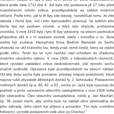
která podle data 1712 dne 9. Juli byla zde postavena již 17 roku před
svatořečením tohoto světce, pravděpodobně na náklad místních
občanů. Podle toho, jak ty tři lípy zde stávaly, nasvědčuje tomu, že zde
stávala i čtvrtá lípa, což i toto starousedlíci potvrzují. Ve snětích této
čtvrté lípy byl zavěsen zvonek, a když tato uhynula, postavena
zvonička. V roce 1910 byly i tyto tři lípy vykáceny, na obecní pastoušce
přistavěna věž a v ní zavěsen zvonek, takže i zvonička u sv. Jana
mohla být zrušena. Klempířská firma Bedřich Bartošek ze Smiřic
zhotovila na věž krásného lva; tehdy znak země české, který se otáčel
podle větru. Tento lev se nyní nachází nad vchodem do úřadovny
místního národního výboru. V roce 1920, v náboženských různicích,
které vyvolalo zakládání církve československé, jistí výrostci sochu
značně poškodili. Opravena byla pravděpodobně na obecní náklad.
Od této doby socha byla pomíjena, přestaly májové pobožnosti, které
nejvíce rušili obyvatelé dělnických domků fy. J. Sehnoutka. Postavením
rodinných domků čp p. 60, 62. a 63., socha sv. Jana byla vysunuta do
popředí a proto usnesením obecního zastupitelstva v roce 1928 měla
být odstraněna. Člen obecního zastupitelstva, rolník p. Jan Macháň,
čp. 38, podal návrh, aby socha byla na náklad obce přemístěna do
jeho zahrady. Jeho návrh byl přijmut a proveden. Tím bylo uvolněno
frekvenci, vzrostlé postavením celé ulice za Charitou.“