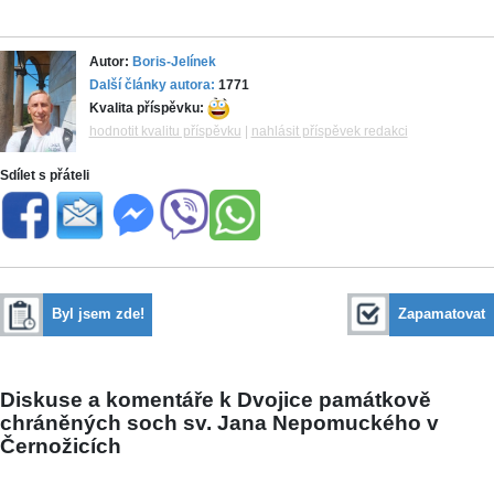
Autor:
Boris-Jelínek
Další články autora:
1771
Kvalita příspěvku:
hodnotit kvalitu příspěvku
|
nahlásit příspěvek redakci
Sdílet s přáteli
Byl jsem zde!
Zapamatovat
Diskuse a komentáře k Dvojice památkově
chráněných soch sv. Jana Nepomuckého v
Černožicích