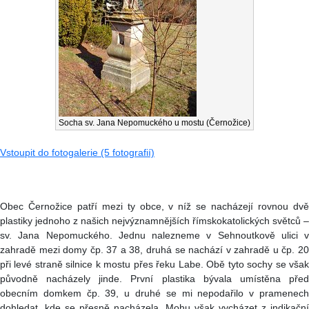
Socha sv. Jana Nepomuckého u mostu (Černožice)
Vstoupit do fotogalerie (5 fotografií)
Obec Černožice patří mezi ty obce, v níž se nacházejí rovnou dvě
plastiky jednoho z našich nejvýznamnějších římskokatolických světců –
sv. Jana Nepomuckého. Jednu nalezneme v Sehnoutkově ulici v
zahradě mezi domy čp. 37 a 38, druhá se nachází v zahradě u čp. 20
při levé straně silnice k mostu přes řeku Labe. Obě tyto sochy se však
původně nacházely jinde. První plastika bývala umístěna před
obecním domkem čp. 39, u druhé se mi nepodařilo v pramenech
dohledat, kde se přesně nacházela. Mohu však vycházet z indikační