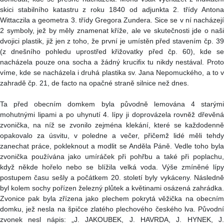
skici stabilního katastru z roku 1840 od adjunkta 2. třídy Antona
Wittaczila a geometra 3. třídy Gregora Zundera. Sice se v ní nacházejí
2 symboly, jež by měly znamenat kříže, ale ve skutečnosti jde o naši
dvojici plastik, již jen z toho, že první je umístěn před stavením čp. 39
(z dnešního pohledu uprostřed křižovatky před čp. 60), kde se
nacházela pouze ona socha a žádný krucifix tu nikdy nestával. Proto
víme, kde se nacházela i druhá plastika sv. Jana Nepomuckého, a to v
zahradě čp. 21, de facto na opačné straně silnice než dnes.
Ta před obecním domkem byla původně lemována 4 starými
mohutnými lipami a po uhynutí 4. lípy ji doprovázela rovněž dřevěná
zvonička, na níž se zvonilo zejména klekání, které se každodenně
opakovalo za úsvitu, v poledne a večer, přičemž lidé měli tehdy
zanechat práce, pokleknout a modlit se Anděla Páně. Vedle toho byla
zvonička používána jako umíráček při pohřbu a také při poplachu,
když někde hořelo nebo se blížila velká voda. Výše zmíněné lípy
postupem času sešly a počátkem 20. století byly vykáceny. Následně
byl kolem sochy pořízen železný plůtek a květinami osázená zahrádka.
Zvonice pak byla zřízena jako plechem pokrytá věžička na obecním
domku, jež nesla na špičce zlatého plechového českého lva. Původní
zvonek nesl nápis: „J. JAKOUBEK, J. HAVRDA, J. HYNEK, J.