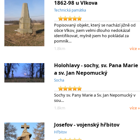
1862-98 u Vlkova
Technická památka
Popisovaný objekt, který se nachází jižně od
obce Vlkov, jsem velmi dlouho nedokázal
identifikovat, mylně jsem ho pokládal za
pomník…
1.8km
více »
Holohlavy - sochy, sv. Pana Marie
a sv. Jan Nepomucký
Socha
Sochy sv. Pany Marie a Sv. Jan Nepomucký v
sou…
1.8km
více »
Josefov - vojenský hřbitov
Hřbitov