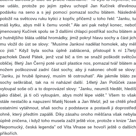
se událo, protože po jejím zpěvu uchopil Jan Kučírek dřevěnou
podávku na seno a s její pomocí pomazal sochu blátem. Následně
položil na světcovu ruku kytici z kopřiv, přičemž u toho řekl: "Janku, tu
máš kytku, abys měl k čemu vonět." Ale ani pak nebyl konec, neboť
jmenovaný Kučírek spolu se 3 dalšími chlapci postříkal sochu blátem a
z hutnějšího bláta udělal hromádky, jimiž pokryl hlavu sochy a část jich
mu vložil do úst se slovy: "Musíme Jankovi nadělat homolek, aby měl
co jísti." Když byla socha úplně zablácená, přistoupil k ní 17letý
pacholek David Pátek, jenž vzal bič a tím se snažil poškodit světcův
obličej. 8letý Jan Černý poté urazil plastice nos, pomazal tvář blátem a
nožem poškozoval zadní část sochy, aby ji nakonec oholil se slovy:
"Janku, jsi hrubě špinavý, musím tě ostrouhati". Ale jakmile bláto ze
sochy seškrábal, tak na ni naházel další. 14letý Jan Potůček zase
vyloupal soše oči a to doprovázel slovy: "Janku, neumíš hledět, hledíš
jako ďábel, já ti oči vyloupám, abys mohl lépe vidět." Všem to však
stále nestačilo a napuzení Matěj Nosek a Jan Welzl, jež se chtěli před
ostatními vytáhnout, sňali sochu z podstavce a postavili ji doprostřed
ohně, který předtím zapálili. Díky zásahu onoho měšťana však nebyla
úplně zničena, i když toho musela zažít ještě více, protože v knize "Jan
Nepomucký, česká legenda" od Víta Vlnase se hovoří ještě o dalších
příkořích.