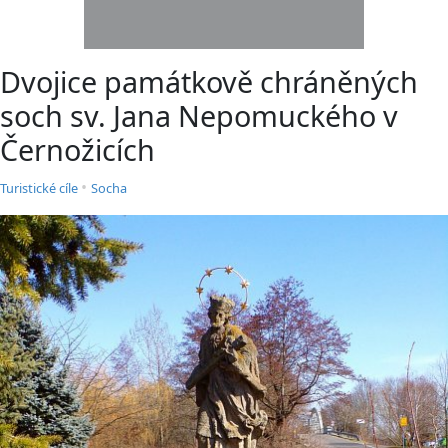
Dvojice památkově chráněných
soch sv. Jana Nepomuckého v
Černožicích
•
Turistické cíle
Socha