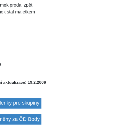
ámek prodal zpět
mek stal majetkem
)
í aktualizace: 19.2.2006
denky pro skupiny
ěny za ČD Body