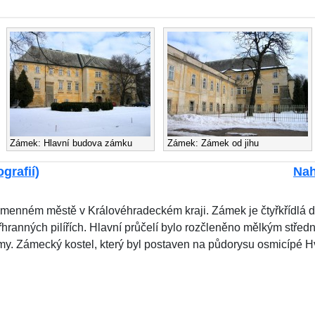
Zámek: Hlavní budova zámku
Zámek: Zámek od jihu
grafií)
Nah
jmenném městě v Královéhradeckém kraji. Zámek je čtyřkřídlá 
hranných pilířích. Hlavní průčelí bylo rozčleněno mělkým střední
my. Zámecký kostel, který byl postaven na půdorysu osmicípé 