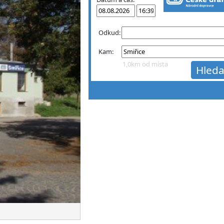
Odkud:
Kam:
1,0km od místa