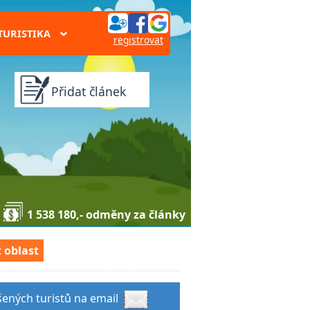
TURISTIKA
›
registrovat
Přidat článek
1 538 180,- odměny za články
 oblast
šených turistů na email