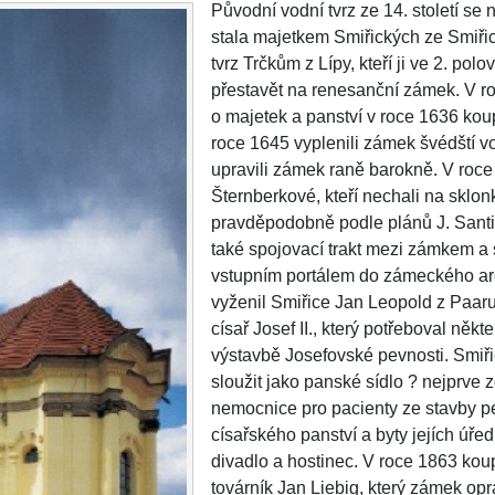
Původní vodní tvrz ze 14. století se n
stala majetkem Smiřických ze Smiřic
tvrz Trčkům z Lípy, kteří ji ve 2. polo
přestavět na renesanční zámek. V ro
o majetek a panství v roce 1636 kou
roce 1645 vyplenili zámek švédští v
upravili zámek raně barokně. V roce
Šternberkové, kteří nechali na sklonk
pravděpodobně podle plánů J. Santi
také spojovací trakt mezi zámkem a 
vstupním portálem do zámeckého ar
vyženil Smiřice Jan Leopold z Paaru,
císař Josef II., který potřeboval někte
výstavbě Josefovské pevnosti. Smiř
sloužit jako panské sídlo ? nejprve 
nemocnice pro pacienty ze stavby pe
císařského panství a byty jejích úřed
divadlo a hostinec. V roce 1863 kou
továrník Jan Liebig, který zámek opr