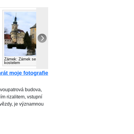
Zámek: Zámek se zámeckým
Zámek: Zámecký portál
kostelem
rát moje fotografie
dvoupatrová budova,
m rizalitem, vstupní
Hvězdy, je významnou