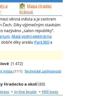
ty a
Mapa Hradec
y
Králové
í mezi věnná města a je centrem
ch Čech. Díky výjimečným stavbám
o nazýváno „salon republiky“.
árium
,
Malá vodní elektrárna
o dobře díky areálu
Park360
a
álové
(1 472)
ní místa
(111)
Technické zajímavosti
sy Hradecko a okolí
(60)
otrasy
>
In-line brusle
>
Pěší trasy