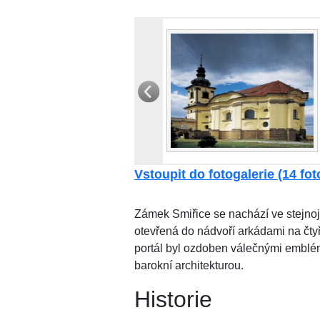
Vstoupit do fotogalerie (14 foto
Zámek Smiřice se nachází ve stejno
otevřená do nádvoří arkádami na čtyř
portál byl ozdoben válečnými emblé
barokní architekturou.
Historie