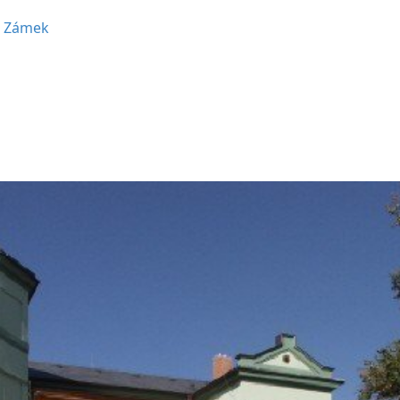
•
Zámek