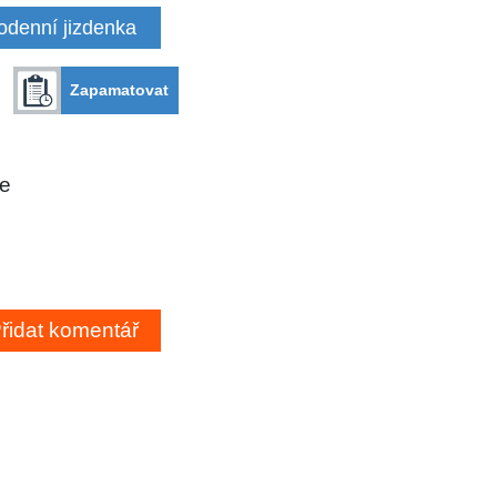
odenní jizdenka
Zapamatovat
ce