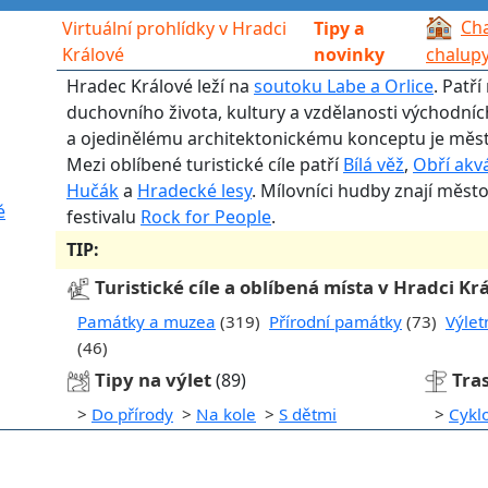
Cha
Virtuální prohlídky v Hradci
Tipy a
Králové
novinky
chalup
Hradec Králové leží na
soutoku Labe a Orlice
. Patř
duchovního života, kultury a vzdělanosti východní
a ojedinělému architektonickému konceptu je měst
Mezi oblíbené turistické cíle patří
Bílá věž
,
Obří akv
Hučák
a
Hradecké lesy
. Mílovníci hudby znají měst
é
festivalu
Rock for People
.
TIP:
Turistické cíle a oblíbená místa v Hradci Kr
Památky a muzea
(319)
Přírodní památky
(73)
Výlet
(46)
Tipy na výlet
Tra
(89)
>
Do přírody
>
Na kole
>
S dětmi
>
Cykl