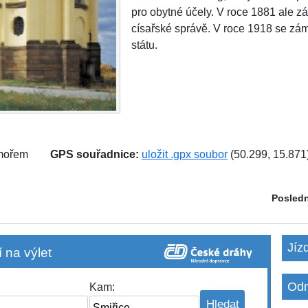
pro obytné účely. V roce 1881 ale z
císařské správě. V roce 1918 se zá
státu.
 mořem
GPS souřadnice:
uložit .gpx soubor
(50.299, 15.871
Posledn
Jíz
 na výlet
Odm
Kam: