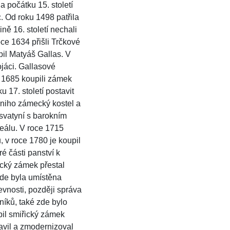
a počátku 15. století
. Od roku 1498 patřila
vině 16. století nechali
ce 1634 přišli Trčkové
pil Matyáš Gallas. V
ojáci. Gallasové
 1685 koupili zámek
u 17. století postavit
niho zámecký kostel a
svatyní s barokním
eálu. V roce 1715
 v roce 1780 je koupil
ré části panství k
ický zámek přestal
zde byla umístěna
vnosti, později správa
níků, také zde bylo
pil smiřický zámek
avil a zmodernizoval