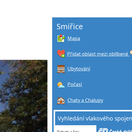
Smiřice
Mapa
Přidat oblast mezi oblíbené
Ubytování
Počasí
Chaty a Chalupy
Vyhledání vlakového spojen
Datum a čas: