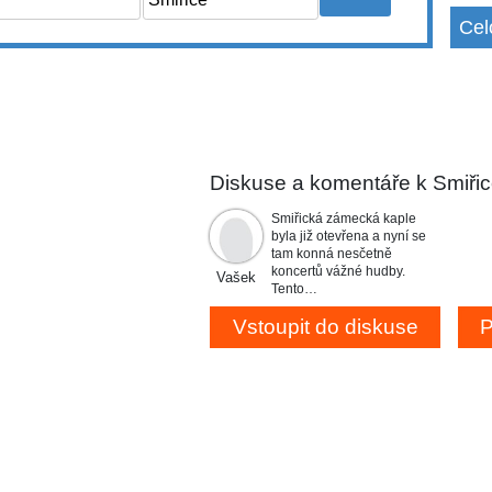
Cel
Diskuse a komentáře k Smiři
Smiřická zámecká kaple
byla již otevřena a nyní se
tam konná nesčetně
koncertů vážné hudby.
Vašek
Tento…