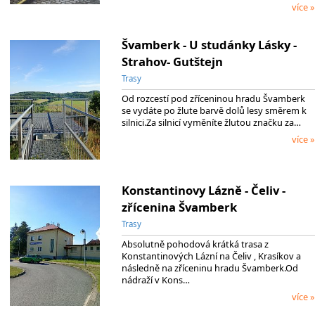
více »
Švamberk - U studánky Lásky -
Strahov- Gutštejn
Trasy
Od rozcestí pod zříceninou hradu Švamberk
se vydáte po žlute barvě dolů lesy směrem k
silnici.Za silnicí vyměníte žlutou značku za…
více »
Konstantinovy Lázně - Čeliv -
zřícenina Švamberk
Trasy
Absolutně pohodová krátká trasa z
Konstantinových Lázní na Čeliv , Krasíkov a
následně na zříceninu hradu Švamberk.Od
nádraží v Kons…
více »