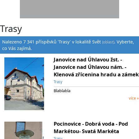
Trasy
Nalezeno 7 341 příspěvků 'Trasy' v lokalitě Svět
. Vyberte,
(oblast)
co Vás zajímá.
Janovice nad Úhlavou žst. -
Janovice nad Úhlavou nám. -
Klenová zřícenina hradu a zámek
Trasy
Blablabla
více »
Pocinovice - Dobrá voda - Pod
Markétou- Svatá Markéta
Trasy