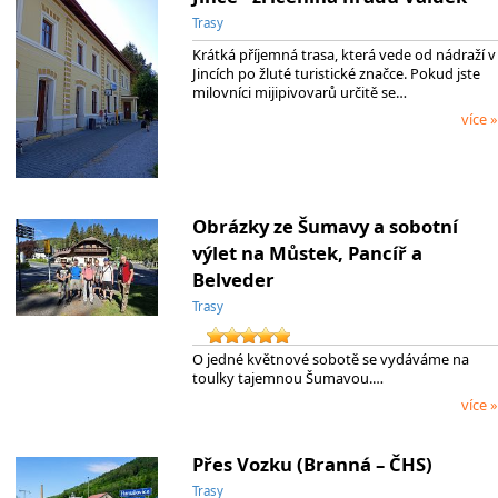
Trasy
Krátká příjemná trasa, která vede od nádraží v
Jincích po žluté turistické značce. Pokud jste
milovníci mijipivovarů určitě se…
více »
Obrázky ze Šumavy a sobotní
výlet na Můstek, Pancíř a
Belveder
Trasy
O jedné květnové sobotě se vydáváme na
toulky tajemnou Šumavou.…
více »
Přes Vozku (Branná – ČHS)
Trasy