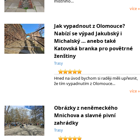
místního…
více »
Jak vypadnout z Olomouce?
Nabízí se výpad Jakubský i
Michalský … anebo také
Katovská branka pro povětrné
ženštiny
Trasy
Hned na úvod bychom si raději měli upřesnit,
že tím vypadnutím z Olomouce…
více »
Obrázky z neněmeckého
Mnichova a slavné pivní
zahrádky
Trasy