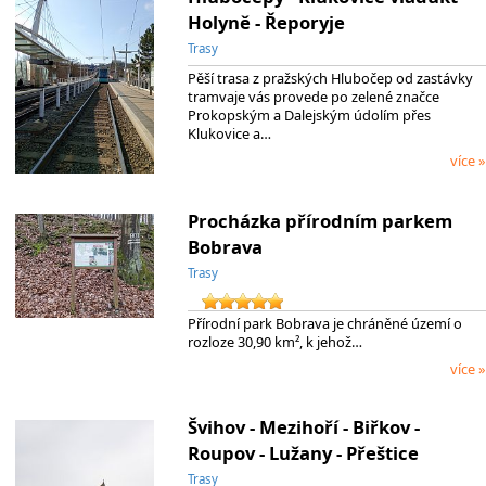
Holyně - Řeporyje
Trasy
Pěší trasa z pražských Hlubočep od zastávky
tramvaje vás provede po zelené značce
Prokopským a Dalejským údolím přes
Klukovice a…
více »
Procházka přírodním parkem
Bobrava
Trasy
Přírodní park Bobrava je chráněné území o
rozloze 30,90 km², k jehož…
více »
Švihov - Mezihoří - Biřkov -
Roupov - Lužany - Přeštice
Trasy