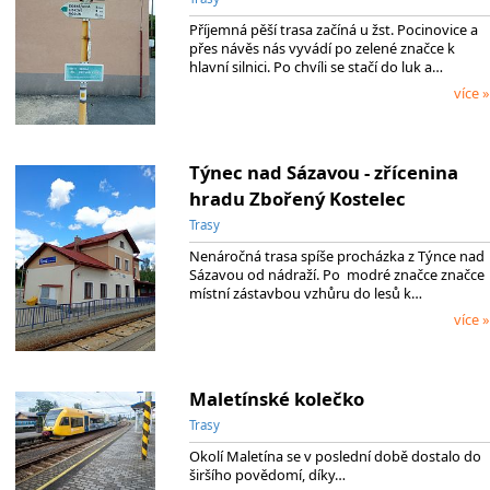
Příjemná pěší trasa začíná u žst. Pocinovice a
přes návěs nás vyvádí po zelené značce k
hlavní silnici. Po chvíli se stačí do luk a…
více »
Týnec nad Sázavou - zřícenina
hradu Zbořený Kostelec
Trasy
Nenáročná trasa spíše procházka z Týnce nad
Sázavou od nádraží. Po modré značce značce
místní zástavbou vzhůru do lesů k…
více »
Maletínské kolečko
Trasy
Okolí Maletína se v poslední době dostalo do
širšího povědomí, díky…