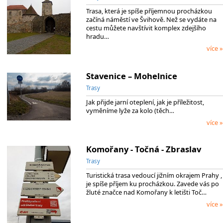
Trasa, která je spíše příjemnou procházkou
začíná náměstí ve Švihově. Než se vydáte na
cestu můžete navštívit komplex zdejšího
hradu…
více »
Stavenice – Mohelnice
Trasy
Jak přijde jarní oteplení, jak je příležitost,
vyměníme lyže za kolo (těch…
více »
Komořany - Točná - Zbraslav
Trasy
Turistická trasa vedoucí jižním okrajem Prahy ,
je spíše příjem ku procházkou. Zavede vás po
žluté značce nad Komořany k letišti Toč…
více »