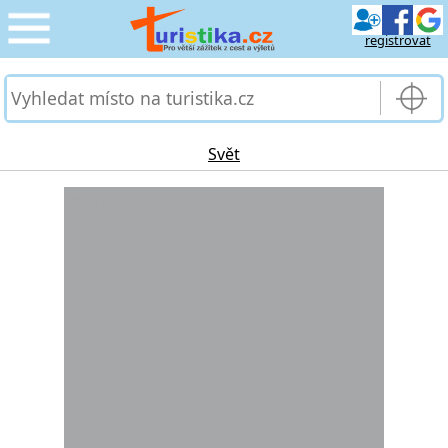
registrovat
CESTOVÁNÍ
›
SLUŽBY & DOPRAVA
›
Svět
PRO TURISTY
Loading...
›
MOJE TURISTIKA
›