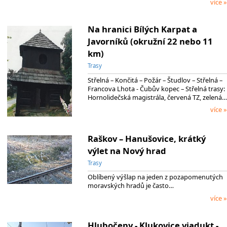
více »
Na hranici Bílých Karpat a
Javorníků (okružní 22 nebo 11
km)
Trasy
Střelná – Končitá – Požár – Študlov – Střelná –
Francova Lhota - Čubův kopec – Střelná trasy:
Hornolidečská magistrála, červená TZ, zelená…
více »
Raškov – Hanušovice, krátký
výlet na Nový hrad
Trasy
Oblíbený výšlap na jeden z pozapomenutých
moravských hradů je často…
více »
Hlubočepy - Klukovice viadukt -