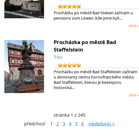
Procházku po městě Bad Steben začínám u
pensionu zum Löwen, kde jsme byli…
více »
Procházka po městě Bad
Staffelstein
Trasy
Procházku po městě Bad Staffelstein začínám
u dominanty centra hornofranckého města
Bad Staffelstein, kterou je bezesporu
historická…
více »
stránka 1 z 245
předchozí
1
2
3
4
5
6
následující >
|
|
|
|
|