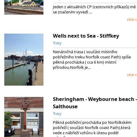
Jeden z aktuálních CP (cestovních příkazů) mě
se značením vyvedl …
více »
Wells next to Sea - Stiffkey
Trasy
Nenáročná trasa ( součást místního
pobřežního treku Norfolk coast Path) spíše
pěkná procházka ( cca 6 km) místní
přírodou.Norfolk je…
více »
Sheringham - Weybourne beach -
Salthouse
Trasy
Pěkná pobřežní procházka po Norfolkském
pobřeží ( součást Norfolk coast Path),která
vede z nábřeží vzhůru k útesu podél