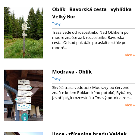
Oblík - Bavorská cesta - vyhlídka
Velký Bor
Trasy
Trasa vede od rozcestníku Nad Oblíkem po
modré značce až k rozcestníku Bavorska
cesta. Odsud pak dále po asfaltce stále po
modré…
více »
Modrava - Oblík
Trasy
Skvělá trasa vedoucí z Modravy po červené
značce kolem Roklanského potoků, Rybárny,
Javoří pily,k rozcestníku Tmavý potok a zde…
více »
Jince - zřícenina hradu Valdek