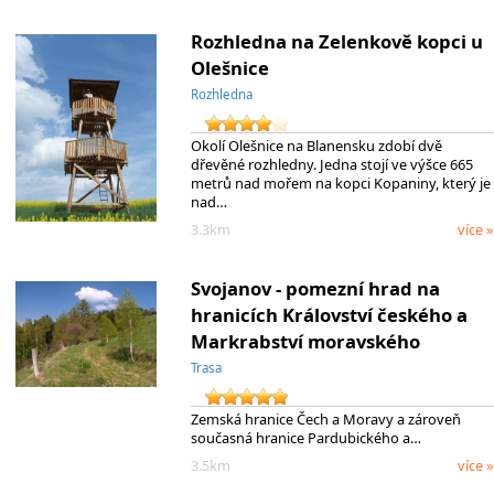
Rozhledna na Zelenkově kopci u
Olešnice
Rozhledna
Okolí Olešnice na Blanensku zdobí dvě
dřevěné rozhledny. Jedna stojí ve výšce 665
metrů nad mořem na kopci Kopaniny, který je
nad…
3.3km
více »
Svojanov - pomezní hrad na
hranicích Království českého a
Markrabství moravského
Trasa
Zemská hranice Čech a Moravy a zároveň
současná hranice Pardubického a…
3.5km
více »