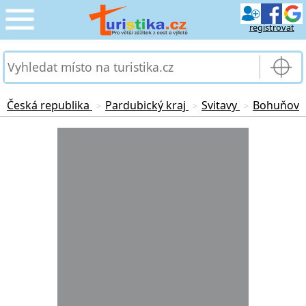
registrovat
CESTOVÁNÍ
›
SLUŽBY & DOPRAVA
›
Česká republika
Pardubický kraj
Svitavy
Bohuňov
>
>
>
PRO TURISTY
Loading...
›
MOJE TURISTIKA
›