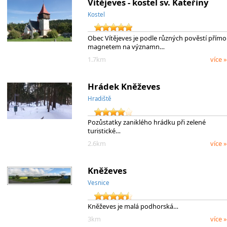
Vítějeves - kostel sv. Kateřiny
Kostel
Obec Vítějeves je podle různých pověstí přímo
magnetem na významn…
1.7km
více »
Hrádek Kněževes
Hradiště
Pozůstatky zaniklého hrádku při zelené
turistické…
2.6km
více »
Kněževes
Vesnice
Kněževes je malá podhorská…
3km
více »