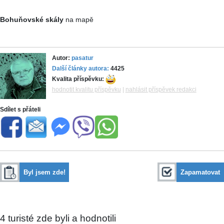
Bohuňovské skály
na mapě
Autor:
pasatur
Další články autora:
4425
Kvalita příspěvku:
hodnotit kvalitu příspěvku
|
nahlásit příspěvek redakci
Sdílet s přáteli
Byl jsem zde!
Zapamatovat
4
turisté zde byli a hodnotili