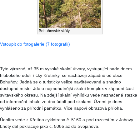
Bohuňovské skály
Vstoupit do fotogalerie (7 fotografií)
Tyto výrazné, až 35 m vysoké skalní útvary, vystupující nade dnem
hlubokého údolí říčky Křetínky, se nacházejí západně od obce
Bohuňov. Jedná se o turisticky velice navštěvované a snadno
dostupné místo. Jde o nejmohutnější skalní komplex v západní část
svitavského okresu. Na zdejší skalní vyhlídku vede neznačená stezka
od informační tabule ze dna údolí pod skalami. Území je dnes
vyhlášeno za přírodní památku. Více napoví obrazová příloha.
Údolím vede z Křetína cyklotrasa č. 5160 a pod rozcestím z Jobovy
Lhoty dál pokračuje jako č. 5086 až do Svojanova.