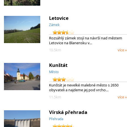
Letovice
Zámek
Rozsáhlý zámek stojí na návrší nad městem
Letovice na Blanensku v…
10.5km
více »
Kunštát
Město
Kunštát je nevelké malebné město s 2650
obyvateli a najdeme jej pod vrcho…
11.5km
více »
Vírská přehrada
Přehrada