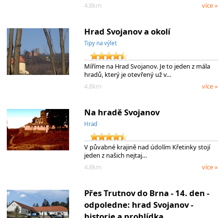
4.8km
více »
Hrad Svojanov a okolí
Tipy na výlet
Míříme na Hrad Svojanov. Je to jeden z mála
hradů, který je otevřený už v…
4.8km
více »
Na hradě Svojanov
Hrad
V půvabné krajině nad údolím Křetinky stojí
jeden z našich nejtaj…
4.8km
více »
Přes Trutnov do Brna - 14. den -
odpoledne: hrad Svojanov -
historie a prohlídka