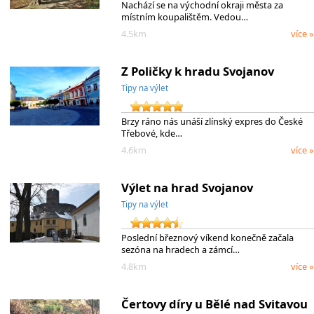
Nachází se na východní okraji města za
místním koupalištěm. Vedou…
4.5km
více »
Z Poličky k hradu Svojanov
Tipy na výlet
Brzy ráno nás unáší zlínský expres do České
Třebové, kde…
4.6km
více »
Výlet na hrad Svojanov
Tipy na výlet
Poslední březnový víkend konečně začala
sezóna na hradech a zámcí…
4.8km
více »
Čertovy díry u Bělé nad Svitavou