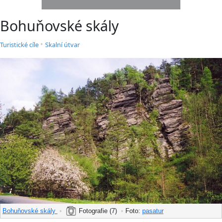
Bohuňovské skály
•
Turistické cíle
Skalní útvar
Bohuňovské skály
•
Fotografie (7)
•
Foto:
pasatur