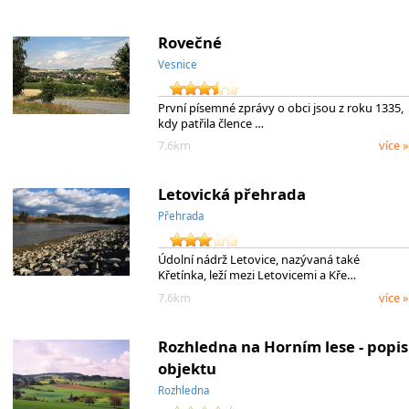
Rovečné
Vesnice
První písemné zprávy o obci jsou z roku 1335,
kdy patřila člence …
7.6km
více »
Letovická přehrada
Přehrada
Údolní nádrž Letovice, nazývaná také
Křetínka, leží mezi Letovicemi a Kře…
7.6km
více »
Rozhledna na Horním lese - popis
objektu
Rozhledna