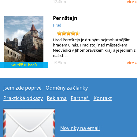
12.4km
více »
Pernštejn
Hrad
Hrad Pernštejn je druhým nejmohutnějším
hradem u nás. Hrad stojí nad městečkem
Nedvědicí v Jihomoravském kraji a je jedním z
našich…
19.5km
více »
Soutěž 10 bodů
Jsem zde poprvé
Odměny za články
Praktické odkazy
Reklama
Partneři
Kontakt
Novinky na email