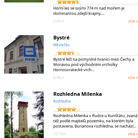
Horní les se svými 774 m nad mořem je
dominantou zdejší krajiny.…
8.6km
více »
Bystré
Městečko
Bystré leží na pomyslné hranici mezi Čechy a
Moravou pod východními vrcholky
Hornosvratecké vrch…
8.9km
více »
Rozhledna Milenka
Rozhledna
Rozhledna Milenka v Rudce u Kunštátu, zvaná
též podle majitelů pozemku, na kterém byla
postavena, Burianova rozhledna, se nachází…
10.1km
více »