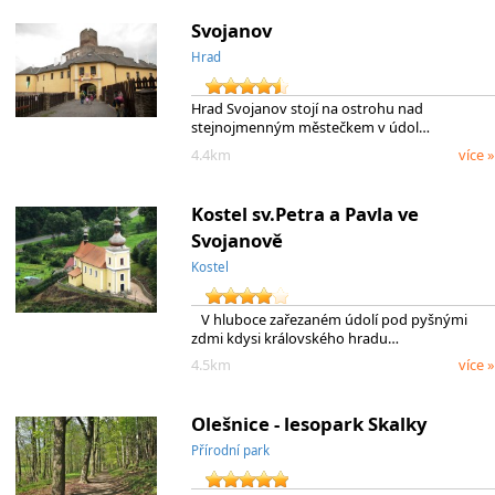
Svojanov
Hrad
Hrad Svojanov stojí na ostrohu nad
stejnojmenným městečkem v údol…
4.4km
více »
Kostel sv.Petra a Pavla ve
Svojanově
Kostel
V hluboce zařezaném údolí pod pyšnými
zdmi kdysi královského hradu…
4.5km
více »
Olešnice - lesopark Skalky
Přírodní park