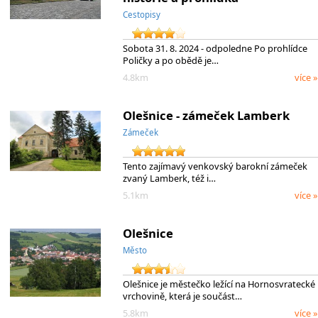
Cestopisy
Sobota 31. 8. 2024 - odpoledne Po prohlídce
Poličky a po obědě je…
4.8km
více »
Olešnice - zámeček Lamberk
Zámeček
Tento zajímavý venkovský barokní zámeček
zvaný Lamberk, též i…
5.1km
více »
Olešnice
Město
Olešnice je městečko ležící na Hornosvratecké
vrchovině, která je součást…
5.8km
více »