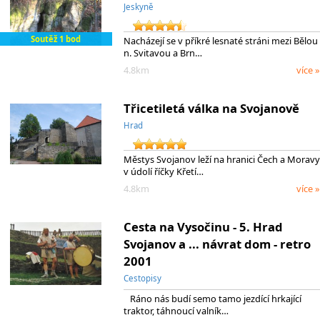
Jeskyně
Soutěž 1 bod
Nacházejí se v příkré lesnaté stráni mezi Bělou
n. Svitavou a Brn…
4.8km
více »
Třicetiletá válka na Svojanově
Hrad
Městys Svojanov leží na hranici Čech a Moravy
v údolí říčky Křetí…
4.8km
více »
Cesta na Vysočinu - 5. Hrad
Svojanov a ... návrat dom - retro
2001
Cestopisy
Ráno nás budí semo tamo jezdící hrkající
traktor, táhnoucí valník…