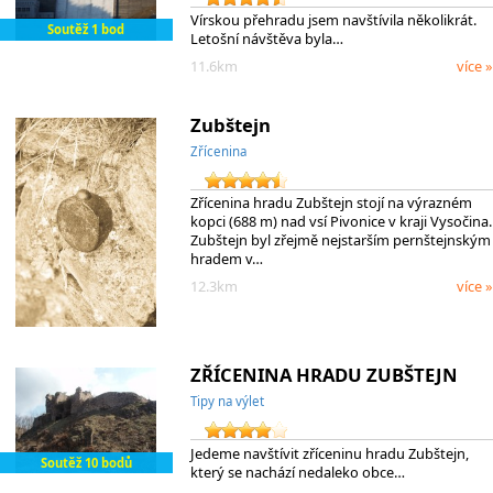
Vírskou přehradu jsem navštívila několikrát.
Soutěž 1 bod
Letošní návštěva byla…
11.6km
více »
Zubštejn
Zřícenina
Zřícenina hradu Zubštejn stojí na výrazném
kopci (688 m) nad vsí Pivonice v kraji Vysočina.
Zubštejn byl zřejmě nejstarším pernštejnským
hradem v…
12.3km
více »
ZŘÍCENINA HRADU ZUBŠTEJN
Tipy na výlet
Jedeme navštívit zříceninu hradu Zubštejn,
Soutěž 10 bodů
který se nachází nedaleko obce…