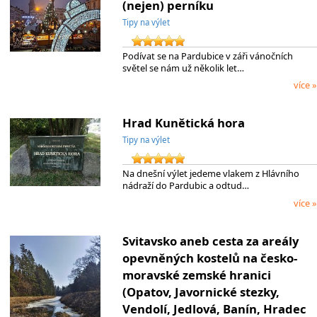
(nejen) perníku
Tipy na výlet
Podívat se na Pardubice v záři vánočních
světel se nám už několik let…
více »
Hrad Kunětická hora
Tipy na výlet
Na dnešní výlet jedeme vlakem z Hlávního
nádraží do Pardubic a odtud…
více »
Svitavsko aneb cesta za areály
opevněných kostelů na česko-
moravské zemské hranici
(Opatov, Javornické stezky,
Vendolí, Jedlová, Banín, Hradec