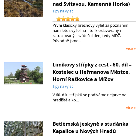
nad Svitavou, Kamenná Horka)
Tipy na výlet
První klasický březnový výlet za poznáním
nám letos vyšel na – tolik oslavovaný i
zatracovaný - sváteční den, tedy MDŽ.
Původně jsme…
více »
Limíkovy střípky z cest - 60. díl –
Kostelec u Heřmanova Městce,
Horní Raškovice a Míčov
Tipy na výlet
V 60. dílu střípků se podíváme nejprve na
hradiště a ko…
více »
Betlémská jeskyně a studánka
Kapalice u Nových Hradů