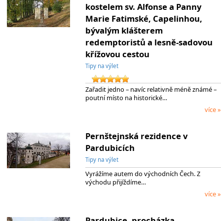
kostelem sv. Alfonse a Panny
Marie Fatimské, Capelinhou,
bývalým klášterem
redemptoristů a lesně-sadovou
křížovou cestou
Tipy na výlet
Zařadit jedno – navíc relativně méně známé –
poutní místo na historické…
více »
Pernštejnská rezidence v
Pardubicích
Tipy na výlet
Vyrážíme autem do východních Čech. Z
východu přijíždíme…
více »
Pardubice, procházka