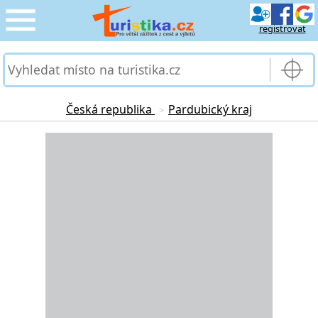
registrovat
CESTOVÁNÍ
›
SLUŽBY & DOPRAVA
›
Česká republika
Pardubický kraj
>
PRO TURISTY
Loading...
›
MOJE TURISTIKA
›