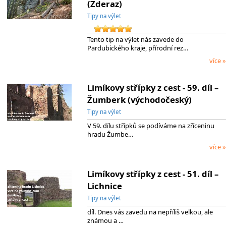
(Zderaz)
Tipy na výlet
Tento tip na výlet nás zavede do
Pardubického kraje, přírodní rez…
více »
Limíkovy střípky z cest - 59. díl –
Žumberk (východočeský)
Tipy na výlet
V 59. dílu střípků se podíváme na zříceninu
hradu Žumbe…
více »
Limíkovy střípky z cest - 51. díl –
Lichnice
Tipy na výlet
díl. Dnes vás zavedu na nepříliš velkou, ale
známou a …