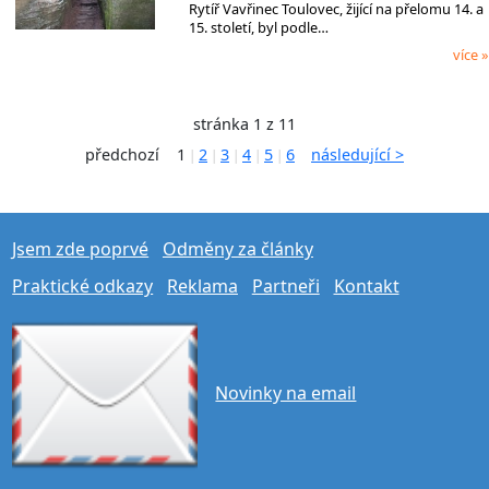
Rytíř Vavřinec Toulovec, žijící na přelomu 14. a
15. století, byl podle…
více »
stránka 1 z 11
předchozí
1
2
3
4
5
6
následující >
|
|
|
|
|
Jsem zde poprvé
Odměny za články
Praktické odkazy
Reklama
Partneři
Kontakt
Novinky na email