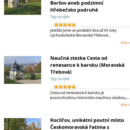
Boršov aneb podzimní
Hřebečsko podruhé
Tipy na výlet
Jestliže jsme se poslední dva až tři roky
východočeské Moravské Třebové…
více »
Naučná stezka Cesta od
renesance k baroku (Moravská
Třebová)
Tipy na výlet
Cesta od renesance k baroku je
pozoruhodnou historicko-naučnou stezkou,…
více »
Koclířov, unikátní poutní místo
Českomoravská Fatima s