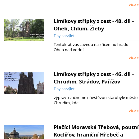
více »
Limíkovy střípky z cest - 48. díl –
Oheb, Chlum. Žleby
Tipy na výlet
Tentokrát vás zavedu na zříceninu hradu
Oheb nad vodní…
více »
Limíkovy střípky z cest - 46. díl –
Chrudim, Strádov, Pařížov
Tipy na výlet
výpravu začneme návštěvou starobylé město
Chrudim, kde…
více »
Plačící Moravská Třebová, poutní
Koclířov, hraniční Hřebeč a