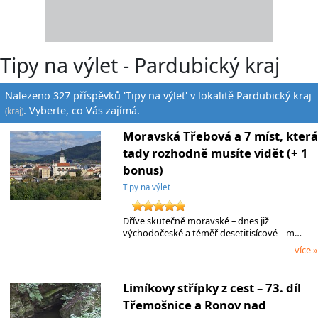
Tipy na výlet - Pardubický kraj
Nalezeno 327 příspěvků 'Tipy na výlet' v lokalitě Pardubický kraj
. Vyberte, co Vás zajímá.
(kraj)
Moravská Třebová a 7 míst, která
tady rozhodně musíte vidět (+ 1
bonus)
Tipy na výlet
Dříve skutečně moravské – dnes již
východočeské a téměř desetitisícové – m…
více »
Limíkovy střípky z cest – 73. díl
Třemošnice a Ronov nad