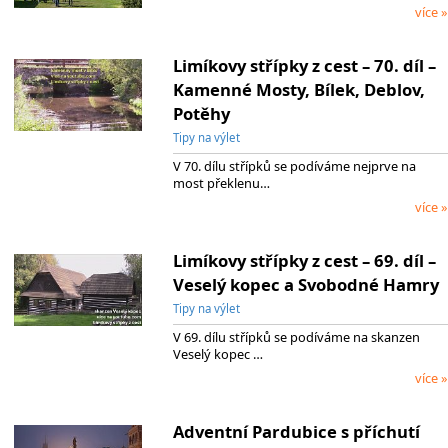
více »
Limíkovy střípky z cest – 70. díl –
Kamenné Mosty, Bílek, Deblov,
Potěhy
Tipy na výlet
V 70. dílu střípků se podíváme nejprve na
most překlenu…
více »
Limíkovy střípky z cest – 69. díl –
Veselý kopec a Svobodné Hamry
Tipy na výlet
V 69. dílu střípků se podíváme na skanzen
Veselý kopec …
více »
Adventní Pardubice s příchutí