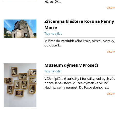
leží asi 5k…
více »
Zřícenina kláštera Koruna Panny
Marie
Tipy na výlet
Míříme do Pardubického kraje, okresu Svitavy,
do obce T…
více »
Muzeum dýmek v Proseči
Tipy na výlet
Vážení přátelé turistiky i Turistiky, rád bych vás
pozval k návštěve Muzea dýmek ve Skutči.
Nachází se na náměstí Dr. Tošovského. Je…
více »