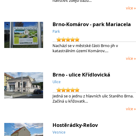
navštívit zdejší oázu…
více »
Brno-Komárov - park Mariacela
Park
Nachází se v městské části Brno-jih v
katastrálním území Komárov.…
více »
Brno - ulice Křídlovická
Ulice
Jedná se o jednu z hlavních ulic Starého Brna.
Začíná u křižovatk…
více »
Hostěrádky-Rešov
Vesnice