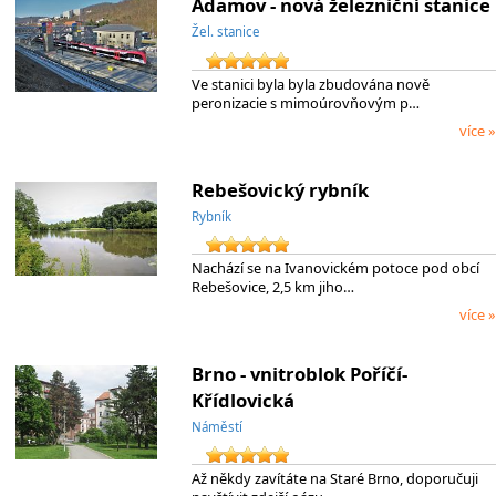
Adamov - nová železniční stanice
Žel. stanice
Ve stanici byla byla zbudována nově
peronizacie s mimoúrovňovým p…
více »
Rebešovický rybník
Rybník
Nachází se na Ivanovickém potoce pod obcí
Rebešovice, 2,5 km jiho…
více »
Brno - vnitroblok Poříčí-
Křídlovická
Náměstí
Až někdy zavítáte na Staré Brno, doporučuji