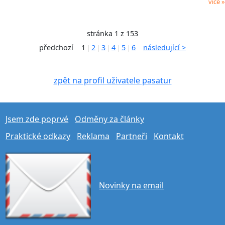
více »
stránka 1 z 153
předchozí
1
2
3
4
5
6
následující >
|
|
|
|
|
zpět na profil uživatele pasatur
Jsem zde poprvé
Odměny za články
Praktické odkazy
Reklama
Partneři
Kontakt
Novinky na email