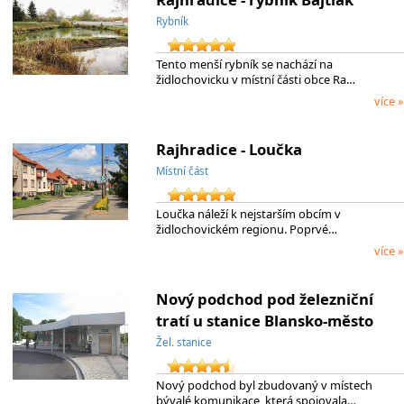
Rybník
Tento menší rybník se nachází na
židlochovicku v místní části obce Ra…
více »
Rajhradice - Loučka
Místní část
Loučka náleží k nejstarším obcím v
židlochovickém regionu. Poprvé…
více »
Nový podchod pod železniční
tratí u stanice Blansko-město
Žel. stanice
Nový podchod byl zbudovaný v místech
bývalé komunikace, která spojovala…