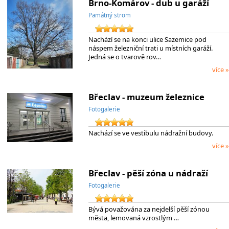
Brno-Komárov - dub u garáží
Památný strom
Nachází se na konci ulice Sazemice pod
náspem železniční trati u místních garáží.
Jedná se o tvarově rov…
více »
Břeclav - muzeum železnice
Fotogalerie
Nachází se ve vestibulu nádražní budovy.
více »
Břeclav - pěší zóna u nádraží
Fotogalerie
Bývá považována za nejdelší pěší zónou
města, lemovaná vzrostlým …