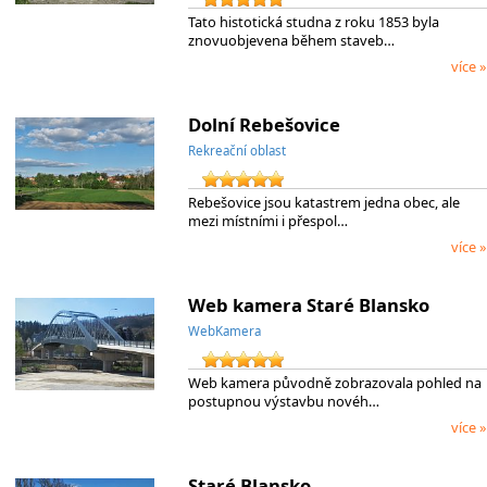
Tato histotická studna z roku 1853 byla
znovuobjevena během staveb…
více »
Dolní Rebešovice
Rekreační oblast
Rebešovice jsou katastrem jedna obec, ale
mezi místními i přespol…
více »
Web kamera Staré Blansko
WebKamera
Web kamera původně zobrazovala pohled na
postupnou výstavbu novéh…
více »
Staré Blansko