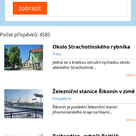
Počet příspěvků: 4585
Okolo Strachotínského rybníka
Trasy
Jedná se o krátkou okružní vycházku okolo
idilického Strachotínsk…
více »
Železniční stanice Řikonín v zimě
Fotogalerie
Řikonín je poslední železniční stanicí
Jihomoravského kraje na hlavní…
více »
Rajhradice - rybník Bajtlák