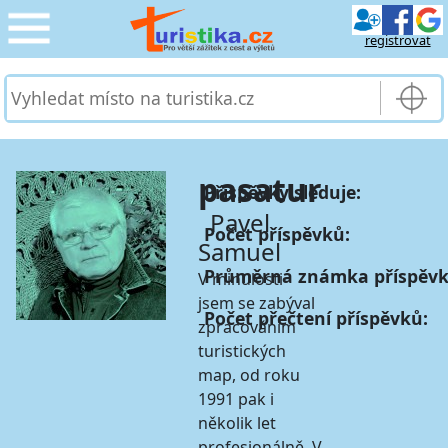
registrovat
CESTOVÁNÍ
›
SLUŽBY & DOPRAVA
›
pasatur
Příspěvky sleduje:
PRO TURISTY
›
Pavel
Počet příspěvků:
Samuel
MOJE TURISTIKA
›
Průměrná známka příspěvk
V minulosti
jsem se zabýval
Počet přečtení příspěvků:
zpracováním
turistických
map, od roku
1991 pak i
několik let
profesionálně. V