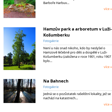
Barboře Harbuv…
více »
Hamzův park a arboretum v Luži-
Košumberku
Fotogalerie
Není u nás snad nikoho, kdo by neslyšel o
Hamzově léčebně pro děti a dospělé v Luži-
Košumberku (založena v roce 1901, roku 1907
bylo…
více »
Na Bahnech
Fotogalerie
Jedná se o pozůstatek rašelištní lokality, jež se
nachází na katastrech…
více »