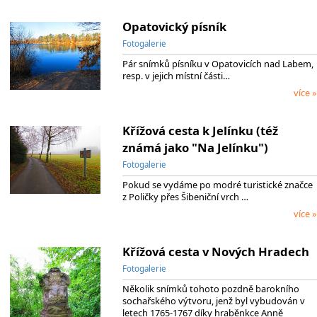
Opatovický písník
Fotogalerie
Pár snímků písníku v Opatovicích nad Labem,
resp. v jejich místní části…
více »
Křížová cesta k Jelínku (též
známá jako "Na Jelínku")
Fotogalerie
Pokud se vydáme po modré turistické značce
z Poličky přes Šibeniční vrch …
více »
Křížová cesta v Nových Hradech
Fotogalerie
Několik snímků tohoto pozdně barokního
sochařského výtvoru, jenž byl vybudován v
letech 1765-1767 díky hraběnkce Anně