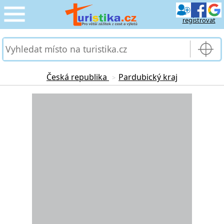
registrovat
CESTOVÁNÍ
›
SLUŽBY & DOPRAVA
›
Česká republika
Pardubický kraj
>
PRO TURISTY
Loading...
›
MOJE TURISTIKA
›