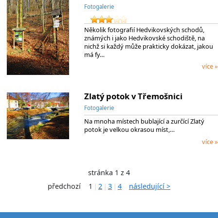
Fotogalerie
Několik fotografií Hedvikovských schodů,
známých i jako Hedvikovské schodiště, na
nichž si každý může prakticky dokázat, jakou
má fy…
více »
Zlatý potok v Třemošnici
Fotogalerie
Na mnoha místech bublající a zurčící Zlatý
potok je velkou okrasou míst,…
více »
stránka 1 z 4
předchozí
1
2
3
4
následující >
|
|
|