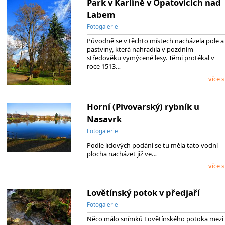
Park v Karlíně v Opatovicích nad
Labem
Fotogalerie
Původně se v těchto místech nacházela pole a
pastviny, která nahradila v pozdním
středověku vymýcené lesy. Těmi protékal v
roce 1513…
více »
Horní (Pivovarský) rybník u
Nasavrk
Fotogalerie
Podle lidových podání se tu měla tato vodní
plocha nacházet již ve…
více »
Lovětínský potok v předjaří
Fotogalerie
Něco málo snímků Lovětínského potoka mezi