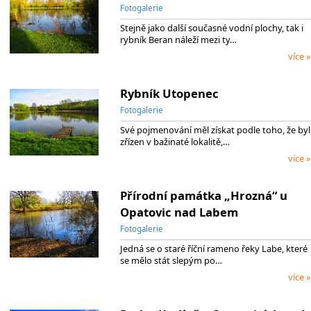
Fotogalerie
Stejně jako další současné vodní plochy, tak i
rybník Beran náleží mezi ty…
více »
Rybník Utopenec
Fotogalerie
Své pojmenování měl získat podle toho, že byl
zřízen v bažinaté lokalitě,…
více »
Přírodní památka „Hrozná“ u
Opatovic nad Labem
Fotogalerie
Jedná se o staré říční rameno řeky Labe, které
se mělo stát slepým po…
více »