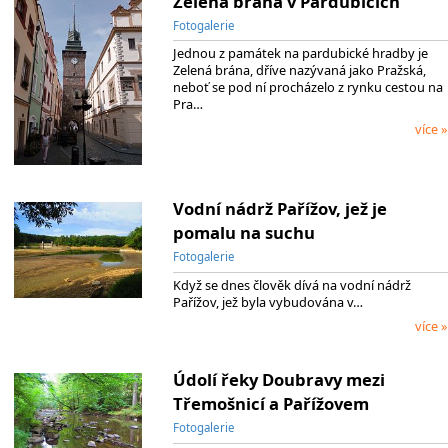
Zelená brána v Pardubicích
Fotogalerie
Jednou z památek na pardubické hradby je
Zelená brána, dříve nazývaná jako Pražská,
neboť se pod ní procházelo z rynku cestou na
Pra…
více »
Vodní nádrž Pařížov, jež je
pomalu na suchu
Fotogalerie
Když se dnes člověk dívá na vodní nádrž
Pařížov, jež byla vybudována v…
více »
Údolí řeky Doubravy mezi
Třemošnicí a Pařížovem
Fotogalerie