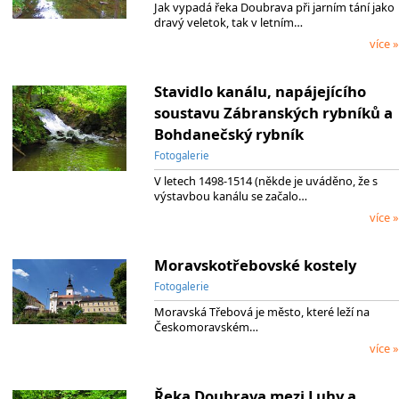
Jak vypadá řeka Doubrava při jarním tání jako
dravý veletok, tak v letním…
více »
Stavidlo kanálu, napájejícího
soustavu Zábranských rybníků a
Bohdanečský rybník
Fotogalerie
V letech 1498-1514 (někde je uváděno, že s
výstavbou kanálu se začalo…
více »
Moravskotřebovské kostely
Fotogalerie
Moravská Třebová je město, které leží na
Českomoravském…
více »
Řeka Doubrava mezi Luhy a