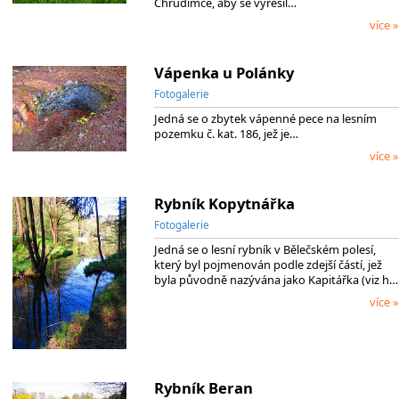
Chrudimce, aby se vyřešil…
více »
Vápenka u Polánky
Fotogalerie
Jedná se o zbytek vápenné pece na lesním
pozemku č. kat. 186, jež je…
více »
Rybník Kopytnářka
Fotogalerie
Jedná se o lesní rybník v Bělečském polesí,
který byl pojmenován podle zdejší částí, jež
byla původně nazývána jako Kapitářka (viz h…
více »
Rybník Beran