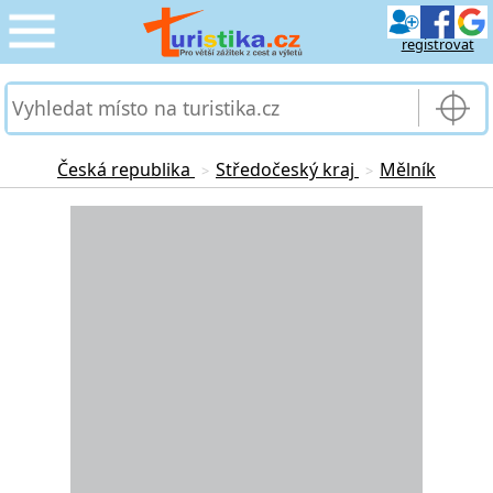
registrovat
CESTOVÁNÍ
›
SLUŽBY & DOPRAVA
›
Česká republika
Středočeský kraj
Mělník
>
>
PRO TURISTY
Loading...
›
MOJE TURISTIKA
›