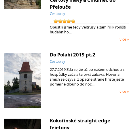
Přelouče
Cestopisy
Opustili jsme tedy Veltrusy a zamířili k rodišti
hudebního…
více »
Do Polabí 2019 pt.2
Cestopisy
27.7.2019 Zdá se, že až po našem odchodu z
hospůdky začala ta prvá zábava. Hovor a
smích se ozýval z opačné straně hřiště ještě
poměrně dlouho do noc…
více »
Kokořínské straight edge
fejetony