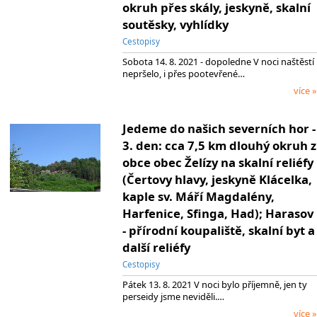
okruh přes skály, jeskyně, skalní
soutěsky, vyhlídky
Cestopisy
Sobota 14. 8. 2021 - dopoledne V noci naštěstí
nepršelo, i přes pootevřené…
více »
Jedeme do našich severních hor -
3. den: cca 7,5 km dlouhý okruh z
obce obec Želízy na skalní reliéfy
(Čertovy hlavy, jeskyně Klácelka,
kaple sv. Máří Magdalény,
Harfenice, Sfinga, Had); Harasov
- přírodní koupaliště, skalní byt a
další reliéfy
Cestopisy
Pátek 13. 8. 2021 V noci bylo příjemně, jen ty
perseidy jsme neviděli.…
více »