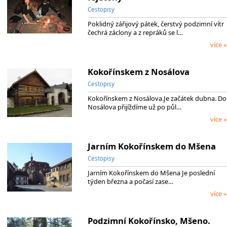
Cestopisy
Poklidný zářijový pátek, čerstvý podzimní vítr
čechrá záclony a z repráků se l…
více »
Kokořínskem z Nosálova
Cestopisy
Kokořínskem z Nosálova.Je začátek dubna. Do
Nosálova přijíždíme už po půl…
více »
Jarním Kokořínskem do Mšena
Cestopisy
Jarním Kokořínskem do Mšena Je poslední
týden března a počasí zase…
více »
Podzimní Kokořínsko, Mšeno.