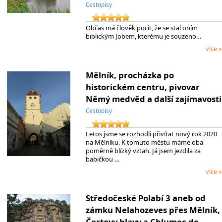
Cestopisy
Občas má člověk pocit, že se stal oním
biblickým Jobem, kterému je souzeno…
více »
Mělník, procházka po
historickém centru, pivovar
Němý medvěd a další zajímavosti
Cestopisy
Letos jsme se rozhodli přivítat nový rok 2020
na Mělníku. K tomuto městu máme oba
poměrně blízký vztah. Já jsem jezdila za
babičkou …
více »
Středočeské Polabí 3 aneb od
zámku Nelahozeves přes Mělník,
Čertovy hlavy a Chlumec do