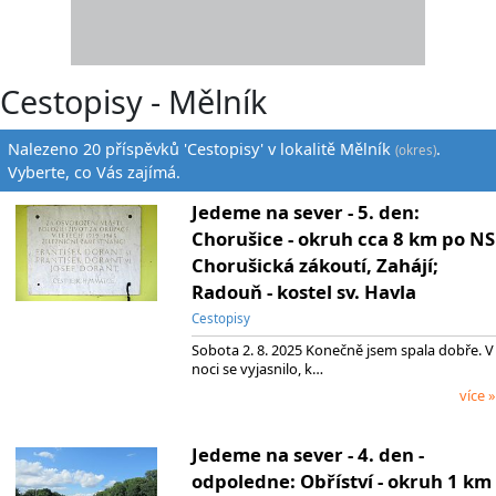
Cestopisy - Mělník
Nalezeno 20 příspěvků 'Cestopisy' v lokalitě Mělník
.
(okres)
Vyberte, co Vás zajímá.
Jedeme na sever - 5. den:
Chorušice - okruh cca 8 km po NS
Chorušická zákoutí, Zahájí;
Radouň - kostel sv. Havla
Cestopisy
Sobota 2. 8. 2025 Konečně jsem spala dobře. V
noci se vyjasnilo, k…
více »
Jedeme na sever - 4. den -
odpoledne: Obříství - okruh 1 km