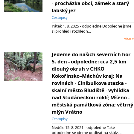
- procházka obcí, zámek a starý
labský jez
Cestopisy
Pátek 1. 8. 2025 - odpoledne Dopoledne jsme
si prohlédli rozhledn…
více »
Jedeme do našich severních hor -
5. den - odpoledne: cca 2,5 km
dlouhý okruh v CHKO
Kokořínsko–Máchův kraj: Na
rovinách - Cinibulkova stezka -
skalní město Bludiště - vyhlídka
nad Studáneckou roklí; Mšeno -
městská památková zóna; větrný
mlýn Vrátno
Cestopisy
Neděle 15. 8. 2021 - odpoledne Také
odpoledne se jdeme podívat na skály.…