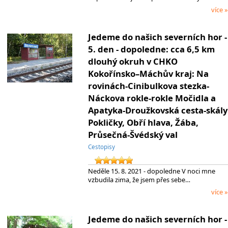
více »
Jedeme do našich severních hor -
5. den - dopoledne: cca 6,5 km
dlouhý okruh v CHKO
Kokořínsko–Máchův kraj: Na
rovinách-Cinibulkova stezka-
Náckova rokle-rokle Močidla a
Apatyka-Droužkovská cesta-skály
Pokličky, Obří hlava, Žába,
Průsečná-Švédský val
Cestopisy
Neděle 15. 8. 2021 - dopoledne V noci mne
vzbudila zima, že jsem přes sebe…
více »
Jedeme do našich severních hor -