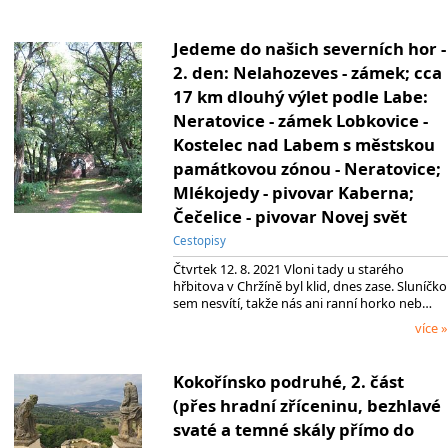
Jedeme do našich severních hor -
2. den: Nelahozeves - zámek; cca
17 km dlouhý výlet podle Labe:
Neratovice - zámek Lobkovice -
Kostelec nad Labem s městskou
památkovou zónou - Neratovice;
Mlékojedy - pivovar Kaberna;
Čečelice - pivovar Novej svět
Cestopisy
Čtvrtek 12. 8. 2021 Vloni tady u starého
hřbitova v Chržíně byl klid, dnes zase. Sluníčko
sem nesvítí, takže nás ani ranní horko neb…
více »
Kokořínsko podruhé, 2. část
(přes hradní zříceninu, bezhlavé
svaté a temné skály přímo do