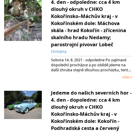
4. den - odpoledne: cca 4 km
dlouhý okruh v CHKO
Kokořínsko–Máchův kraj - v
Kokořínském dole: Máchova
skála - hrad Kokořín - zřícenina
skalního hradu Nedamy;
parostrojní pivovar Lobeč
Cestopisy
Sobota 14. 8. 2021 - odpoledne Po zajímavé
dopolední procházce a po obědě jdeme na
další zhruba stejně dlouhou procházku, tent…
více »
Jedeme do našich severních hor -
4. den - dopoledne: cca 4 km
dlouhý okruh v CHKO
Kokořínsko-Máchův kraj - v
Kokořínském dole: Kokořín -
Podhradská cesta a červený