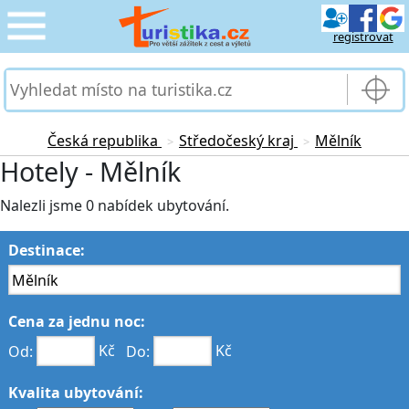
registrovat
CESTOVÁNÍ
›
SLUŽBY & DOPRAVA
›
Česká republika
Středočeský kraj
Mělník
>
>
Hotely - Mělník
PRO TURISTY
›
Nalezli jsme 0 nabídek ubytování.
MOJE TURISTIKA
›
Destinace:
Cena za jednu noc:
Od:
Kč
Do:
Kč
Kvalita ubytování: