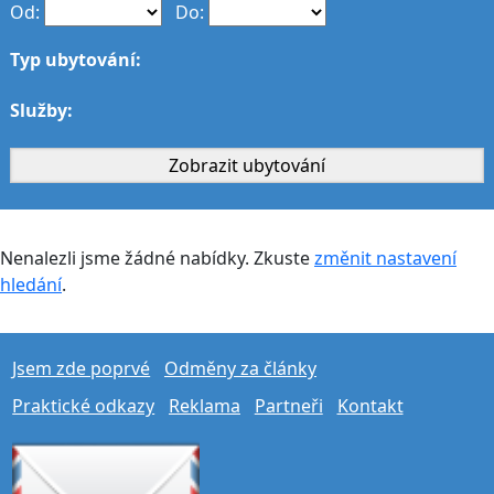
Od:
Do:
Typ ubytování:
Služby:
Nenalezli jsme žádné nabídky. Zkuste
změnit nastavení
hledání
.
Jsem zde poprvé
Odměny za články
Praktické odkazy
Reklama
Partneři
Kontakt