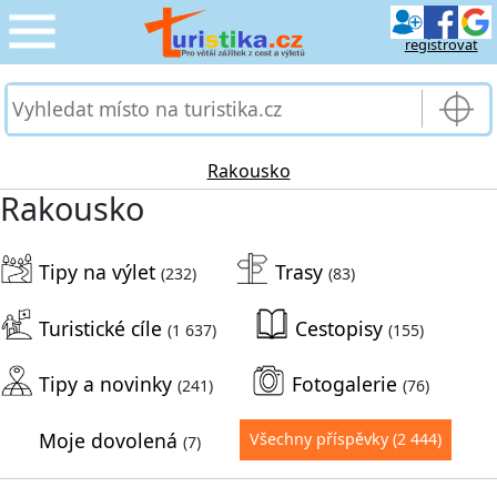
registrovat
CESTOVÁNÍ
›
SLUŽBY & DOPRAVA
›
Rakousko
Rakousko
PRO TURISTY
›
Tipy na výlet
Trasy
MOJE TURISTIKA
(232)
(83)
›
Turistické cíle
Cestopisy
(1 637)
(155)
Tipy a novinky
Fotogalerie
(241)
(76)
Moje dovolená
Všechny příspěvky
(2 444)
(7)