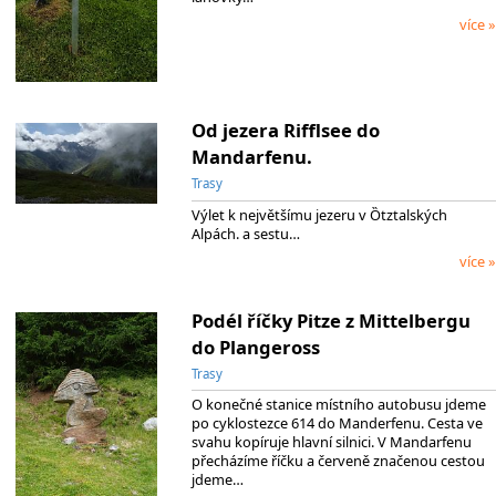
více »
Od jezera Rifflsee do
Mandarfenu.
Trasy
Výlet k největšímu jezeru v Ȍtztalských
Alpách. a sestu…
více »
Podél říčky Pitze z Mittelbergu
do Plangeross
Trasy
O konečné stanice místního autobusu jdeme
po cyklostezce 614 do Manderfenu. Cesta ve
svahu kopíruje hlavní silnici. V Mandarfenu
přecházíme říčku a červeně značenou cestou
jdeme…