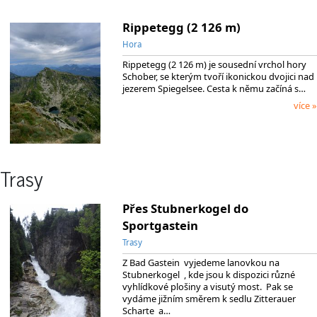
Rippetegg (2 126 m)
Hora
Rippetegg (2 126 m) je sousední vrchol hory
Schober, se kterým tvoří ikonickou dvojici nad
jezerem Spiegelsee. Cesta k němu začíná s…
více »
Trasy
Přes Stubnerkogel do
Sportgastein
Trasy
Z Bad Gastein vyjedeme lanovkou na
Stubnerkogel , kde jsou k dispozici různé
vyhlídkové plošiny a visutý most. Pak se
vydáme jižním směrem k sedlu Zitterauer
Scharte a…