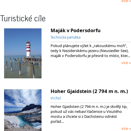
více »
Turistické cíle
Maják v Podersdorfu
Technická památka
Pokud plánujete výlet k „rakouskému moři“,
tedy k Neziderskému jezeru (Neusiedler See),
maják v Podersdorfu je přesně to místo, kter…
více »
Hoher Gjaidstein (2 794 m n. m.)
Vrchol
Hoher Gjaidstein (2 794 m n. m.) je skvělý tip,
pokud už vás nebaví tlačenice u Visutého
mostu a chcete si z Dachsteinu odnést
pořád…
více »