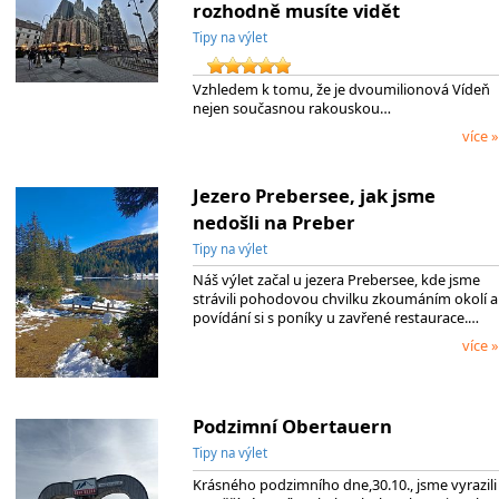
rozhodně musíte vidět
Tipy na výlet
Vzhledem k tomu, že je dvoumilionová Vídeň
nejen současnou rakouskou…
více »
Jezero Prebersee, jak jsme
nedošli na Preber
Tipy na výlet
Náš výlet začal u jezera Prebersee, kde jsme
strávili pohodovou chvilku zkoumáním okolí a
povídání si s poníky u zavřené restaurace.…
více »
Podzimní Obertauern
Tipy na výlet
Krásného podzimního dne,30.10., jsme vyrazili