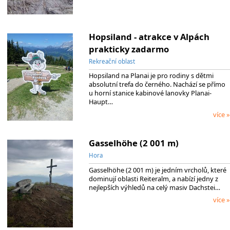
Hopsiland - atrakce v Alpách
prakticky zadarmo
Rekreační oblast
Hopsiland na Planai je pro rodiny s dětmi
absolutní trefa do černého. Nachází se přímo
u horní stanice kabinové lanovky Planai-
Haupt…
více »
Gasselhöhe (2 001 m)
Hora
Gasselhöhe (2 001 m) je jedním vrcholů, které
dominují oblasti Reiteralm, a nabízí jedny z
nejlepších výhledů na celý masiv Dachstei…
více »