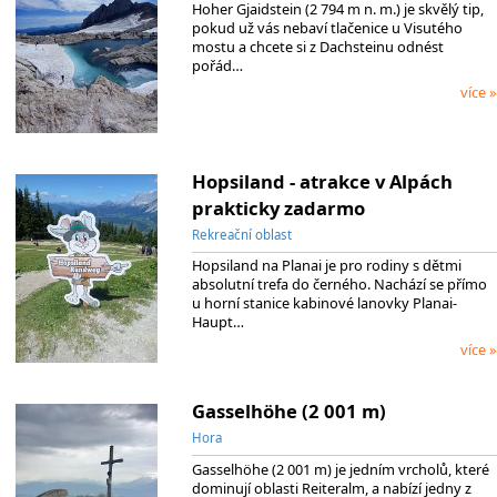
Hoher Gjaidstein (2 794 m n. m.) je skvělý tip,
pokud už vás nebaví tlačenice u Visutého
mostu a chcete si z Dachsteinu odnést
pořád…
více »
Hopsiland - atrakce v Alpách
prakticky zadarmo
Rekreační oblast
Hopsiland na Planai je pro rodiny s dětmi
absolutní trefa do černého. Nachází se přímo
u horní stanice kabinové lanovky Planai-
Haupt…
více »
Gasselhöhe (2 001 m)
Hora
Gasselhöhe (2 001 m) je jedním vrcholů, které
dominují oblasti Reiteralm, a nabízí jedny z