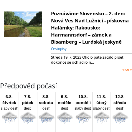
Poznáváme Slovensko – 2. den:
Nová Ves Nad Lužnicí - pískovna
Halámky; Rakousko:
Harmannsdorf – zámek a
Bisamberg – Lurdská jeskyně
Cestopisy
Středa 19. 7. 2023 Okolo páté začalo pršet,
dokonce se ochladilo n…
více »
Předpověď počasí
6.8.
7.8.
8.8.
9.8.
10.8.
11.8.
12.8.
čtvrtek
pátek
sobota
neděle
pondělí
úterý
středa
slabý déšť
déšť
déšť
déšť
slabý déšť
slabý déšť
déšť