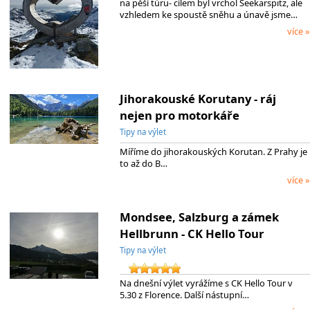
na pěší túru- cílem byl vrchol Seekarspitz, ale
vzhledem ke spoustě sněhu a únavě jsme…
více »
Jihorakouské Korutany - ráj
nejen pro motorkáře
Tipy na výlet
Míříme do jihorakouských Korutan. Z Prahy je
to až do B…
více »
Mondsee, Salzburg a zámek
Hellbrunn - CK Hello Tour
Tipy na výlet
Na dnešní výlet vyrážíme s CK Hello Tour v
5.30 z Florence. Další nástupní…