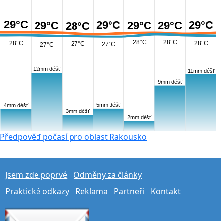
29°C
29°C
29°C
29°C
29°C
29°C
28°C
28°C
28°C
28°C
28°C
27°C
27°C
27°C
12mm déšť
11mm déšť
9mm déšť
5mm déšť
4mm déšť
3mm déšť
2mm déšť
Předpověď počasí pro oblast Rakousko
Jsem zde poprvé
Odměny za články
Praktické odkazy
Reklama
Partneři
Kontakt