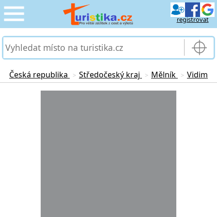
registrovat
CESTOVÁNÍ
›
SLUŽBY & DOPRAVA
›
Česká republika
Středočeský kraj
Mělník
Vidim
>
>
>
PRO TURISTY
Loading...
›
MOJE TURISTIKA
›