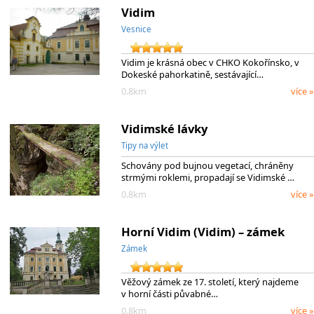
Vidim
Vesnice
Vidim je krásná obec v CHKO Kokořínsko, v
Dokeské pahorkatině, sestávající…
0.8km
více »
Vidimské lávky
Tipy na výlet
Schovány pod bujnou vegetací, chráněny
strmými roklemi, propadají se Vidimské …
0.8km
více »
Horní Vidim (Vidim) – zámek
Zámek
Věžový zámek ze 17. století, který najdeme
v horní části půvabné…
0.8km
více »