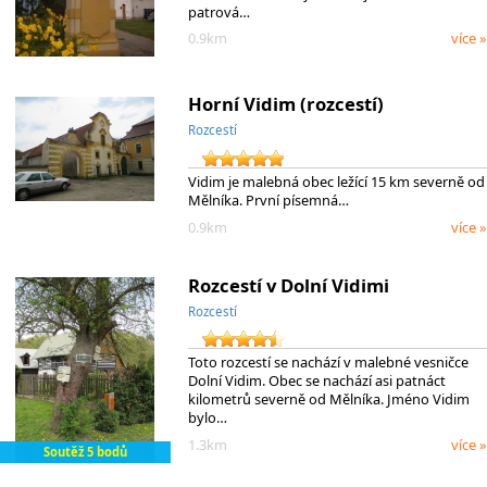
patrová…
0.9km
více »
Horní Vidim (rozcestí)
Rozcestí
Vidim je malebná obec ležící 15 km severně od
Mělníka. První písemná…
0.9km
více »
Rozcestí v Dolní Vidimi
Rozcestí
Toto rozcestí se nachází v malebné vesničce
Dolní Vidim. Obec se nachází asi patnáct
kilometrů severně od Mělníka. Jméno Vidim
bylo…
1.3km
více »
Soutěž 5 bodů