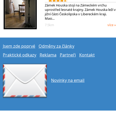
Zámek Houska stojí na Zámeckém vrchu
uprostřed lesnaté krajiny. Zámek Houska leží v
jižní části Českolipska v Libereckém kraji.
Masi…
7.5km
více »
Jsem zde poprvé
Odměny za články
Praktické odkazy
Reklama
Partneři
Kontakt
Novinky na email