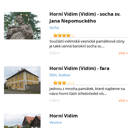
Horní Vidim (Vidim) - socha sv.
Jana Nepomuckého
Socha
Součástí vidimské vesnické památkové zóny
je také cenná barokní socha sv.…
0.8km
více »
Horní Vidim (Vidim) - fara
Dům, budova
Jednou z mnoha památek, které najdeme na
návsi horní části středočeské vís…
0.8km
více »
Horní Vidim
Vesnice