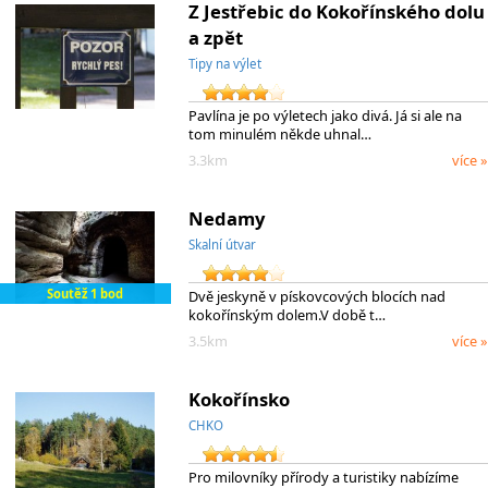
Z Jestřebic do Kokořínského dolu
a zpět
Tipy na výlet
Pavlína je po výletech jako divá. Já si ale na
tom minulém někde uhnal…
3.3km
více »
Nedamy
Skalní útvar
Soutěž 1 bod
Dvě jeskyně v pískovcových blocích nad
kokořínským dolem.V době t…
3.5km
více »
Kokořínsko
CHKO
Pro milovníky přírody a turistiky nabízíme