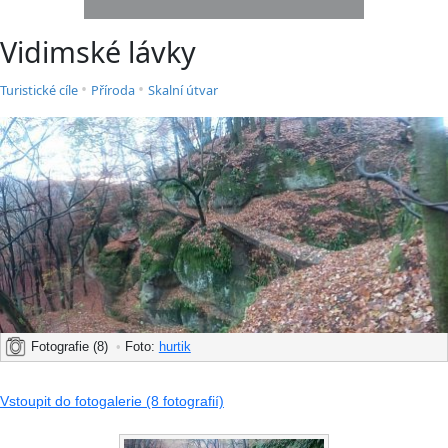
Vidimské lávky
•
•
Turistické cíle
Příroda
Skalní útvar
Fotografie (8)
•
Foto:
hurtik
Vstoupit do fotogalerie (8 fotografií)