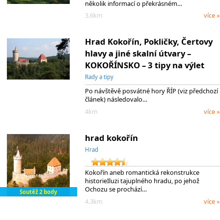
několik informací o překrásném…
3.6km
více »
Hrad Kokořín, Pokličky, Čertovy
hlavy a jiné skalní útvary –
KOKOŘÍNSKO – 3 tipy na výlet
Rady a tipy
Po návštěvě posvátné hory ŘÍP (viz předchozí
článek) následovalo…
4km
více »
hrad kokořín
Hrad
Kokořín aneb romantická rekonstrukce
historieIluzi tajuplného hradu, po jehož
Ochozu se prochází…
Soutěž 2 body
4.3km
více »