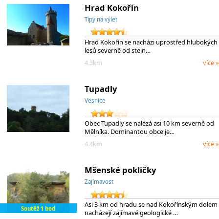
Hrad Kokořín
Tipy na výlet
Hrad Kokořín se nacházi uprostřed hlubokých
lesů severně od stejn…
4.3km
více »
Tupadly
Vesnice
Obec Tupadly se nalézá asi 10 km severně od
Mělníka. Dominantou obce je…
4.4km
více »
Mšenské pokličky
Zajímavost
Asi 3 km od hradu se nad Kokořínským dolem
Soutěž 1 bod
nacházejí zajímavé geologické …