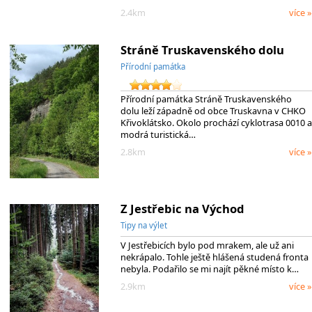
2.4km
více »
Stráně Truskavenského dolu
Přírodní památka
Přírodní památka Stráně Truskavenského
dolu leží západně od obce Truskavna v CHKO
Křivoklátsko. Okolo prochází cyklotrasa 0010 a
modrá turistická…
2.8km
více »
Z Jestřebic na Východ
Tipy na výlet
V Jestřebicích bylo pod mrakem, ale už ani
nekrápalo. Tohle ještě hlášená studená fronta
nebyla. Podařilo se mi najít pěkné místo k…
2.9km
více »