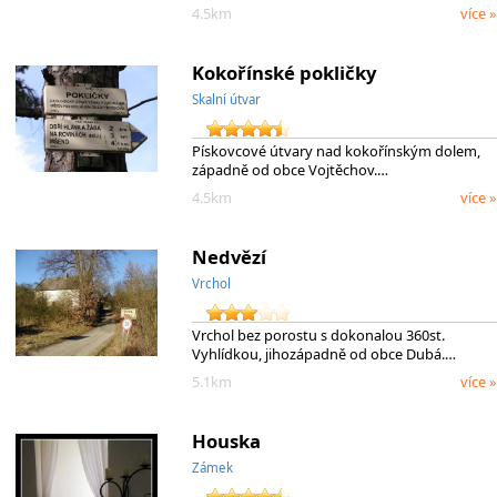
4.5km
více »
Kokořínské pokličky
Skalní útvar
Pískovcové útvary nad kokořínským dolem,
západně od obce Vojtěchov.…
4.5km
více »
Nedvězí
Vrchol
Vrchol bez porostu s dokonalou 360st.
Vyhlídkou, jihozápadně od obce Dubá.…
5.1km
více »
Houska
Zámek