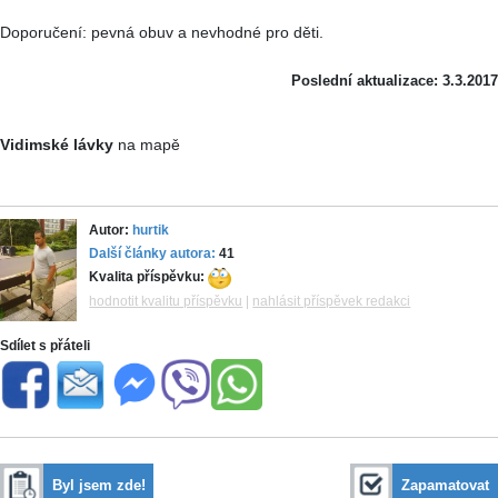
Doporučení: pevná obuv a nevhodné pro děti.
Poslední aktualizace: 3.3.2017
Vidimské lávky
na mapě
Autor:
hurtik
Další články autora:
41
Kvalita příspěvku:
hodnotit kvalitu příspěvku
|
nahlásit příspěvek redakci
Sdílet s přáteli
Byl jsem zde!
Zapamatovat