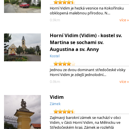
Horní Vidim je hezká vesnice na Kokořínsku
obklopená malebnou přírodou. N…
0.9km
více »
Horní Vidim (Vidim) - kostel sv.
Martina se sochami sv.
Augustina a sv. Anny
Kostel
Jednou ze dvou dominant středočeské vísky
Horní Vidim je zdejší jednolodní…
0.9km
více »
Vidim
Zámek
Zajímavý barokní zámek se nachází v obci
Vidim, v části Horní Vidim, na Mělnicku ve
Středočeském kraji. Zámek je rozlehlá