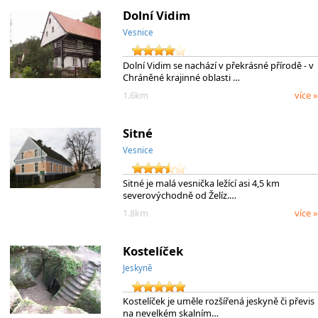
Dolní Vidim
Vesnice
Dolní Vidim se nachází v překrásné přírodě - v
Chráněné krajinné oblasti …
1.6km
více »
Sitné
Vesnice
Sitné je malá vesnička ležící asi 4,5 km
severovýchodně od Želíz.…
1.8km
více »
Kostelíček
Jeskyně
Kostelíček je uměle rozšířená jeskyně či převis
na nevelkém skalním…