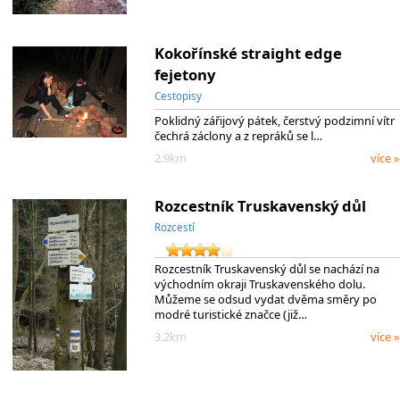
Kokořínské straight edge
fejetony
Cestopisy
Poklidný zářijový pátek, čerstvý podzimní vítr
čechrá záclony a z repráků se l…
2.9km
více »
Rozcestník Truskavenský důl
Rozcestí
Rozcestník Truskavenský důl se nachází na
východním okraji Truskavenského dolu.
Můžeme se odsud vydat dvěma směry po
modré turistické značce (již…
3.2km
více »