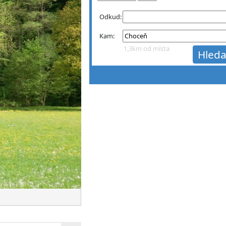
Odkud:
Kam:
1,3km od místa