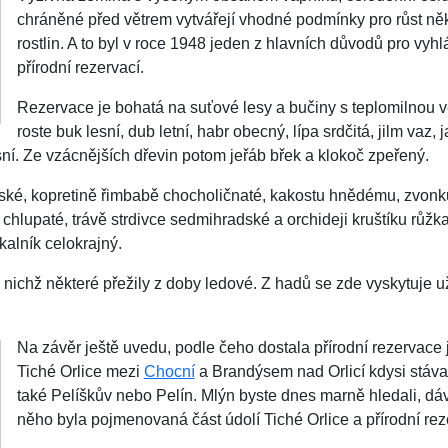
chráněné před větrem vytvářejí vhodné podmínky pro růst něk
rostlin. A to byl v roce 1948 jeden z hlavních důvodů pro vyh
přírodní rezervací.
Rezervace je bohatá na suťové lesy a bučiny s teplomilnou v
roste buk lesní, dub letní, habr obecný, lípa srdčitá, jilm vaz, j
esní. Ze vzácnějších dřevin potom jeřáb břek a klokoč zpeřený.
kařské, kopretině řimbabě chocholičnaté, kakostu hnědému, zvonku
ci chlupaté, trávě strdivce sedmihradské a orchideji kruštíku růž
kalník celokrajný.
z nichž některé přežily z doby ledové. Z hadů se zde vyskytuje 
Na závěr ještě uvedu, podle čeho dostala přírodní rezervace 
Tiché Orlice mezi
Chocní
a Brandýsem nad Orlicí kdysi stáva
také Pelíškův nebo Pelín. Mlýn byste dnes marně hledali, dáv
něho byla pojmenovaná část údolí Tiché Orlice a přírodní rez