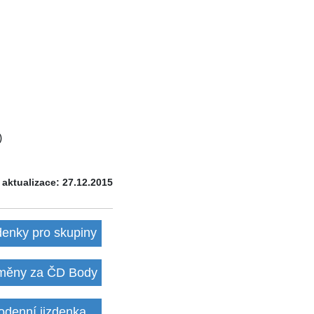
)
 aktualizace: 27.12.2015
denky pro skupiny
ěny za ČD Body
odenní jizdenka