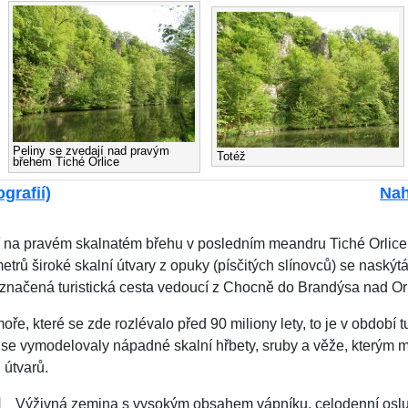
Peliny se zvedají nad pravým
Totéž
břehem Tiché Orlice
grafií)
Nah
zí na pravém skalnatém břehu v posledním meandru Tiché Orlic
trů široké skalní útvary z opuky (písčitých slínovců) se naskýt
 značená turistická cesta vedoucí z Chocně do Brandýsa nad Orl
ře, které se zde rozlévalo před 90 miliony lety, to je v období 
se vymodelovaly nápadné skalní hřbety, sruby a věže, kterým mís
 útvarů.
Výživná zemina s vysokým obsahem vápníku, celodenní osl