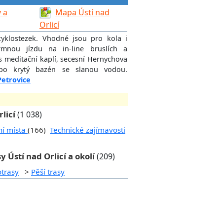
 a
Mapa Ústí nad
Orlicí
cyklostezek. Vhodné jsou pro kola i
rmnou jízdu na in-line bruslích a
 s meditační kaplí, secesní Hernychova
o krytý bazén se slanou vodou.
Petrovice
licí
(1 038)
ní místa
(166)
Technické zajímavosti
y Ústí nad Orlicí a okolí
(209)
otrasy
>
Pěší trasy