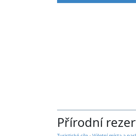
Přírodní reze
Turistické cíle
•
Výletní místa a pa