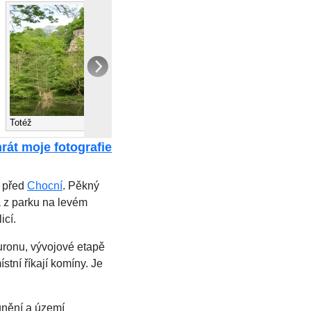
Část Pelin z parku
Totéž
rát moje fotografie
e před
Chocní
. Pěkný
á z parku na levém
icí.
turonu, vývojové etapě
tní říkají komíny. Je
unění a území