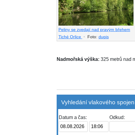
Peliny se zvedají nad pravým břehem
Tiché Orlice
•
Foto:
dupis
Nadmořská výška:
325 metrů nad
Vyhledání vlakového spojení
Datum a čas:
Odkud: