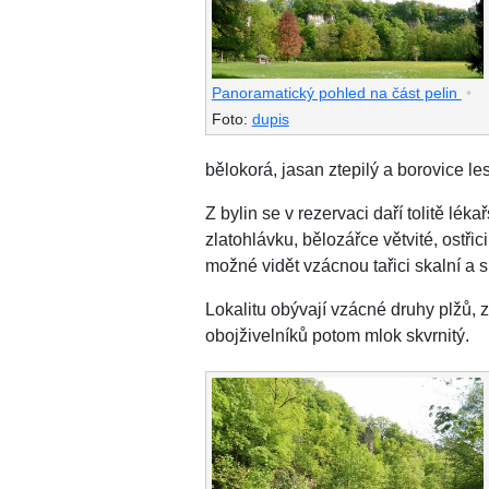
Panoramatický pohled na část pelin
•
Foto:
dupis
bělokorá, jasan ztepilý a borovice l
Z bylin se v rezervaci daří tolitě lé
zlatohlávku, bělozářce větvité, ostři
možné vidět vzácnou tařici skalní a s
Lokalitu obývají vzácné druhy plžů, 
obojživelníků potom mlok skvrnitý.