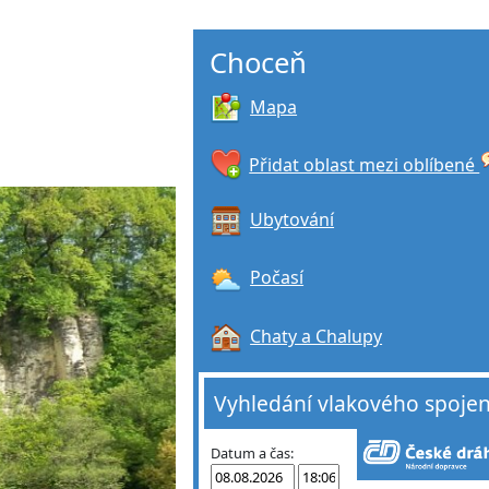
Choceň
Mapa
Přidat oblast mezi oblíbené
Ubytování
Počasí
Chaty a Chalupy
Vyhledání vlakového spojen
Datum a čas: