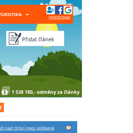
TURISTIKA
›
registrovat
Přidat článek
1 538 180,- odměny za články
t
tí nad Orlicí mezi oblíbené