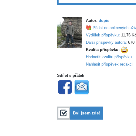
Autor:
dupis
Přidat do oblibených uži
Výdělek příspěvku:
11,76 K
Další příspěvky autora:
670
Kvalita příspěvku:
Hodnotit kvalitu příspěvku
Nahlásit příspěvek redakci
Sdílet s přáteli
Byl jsem zde!