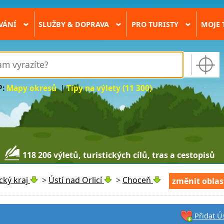
VÁNÍ
SLUŽBY & DOPRAVA
PRO TURISTY
MOJE 
›
›
›
P:
Mapy okresů
|
Tipy na výlety (11 300)
118 206 výletů, turistických cílů, tras a cestopisů
cký kraj
>
Ústí nad Orlicí
>
Choceň
změnit oblas
Přidat Ús