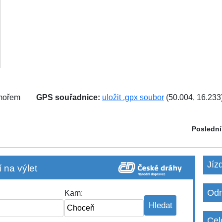
 mořem
GPS souřadnice:
uložit .gpx soubor
(50.004, 16.233
Poslední
Jíz
 na výlet
Odm
Kam:
Cel