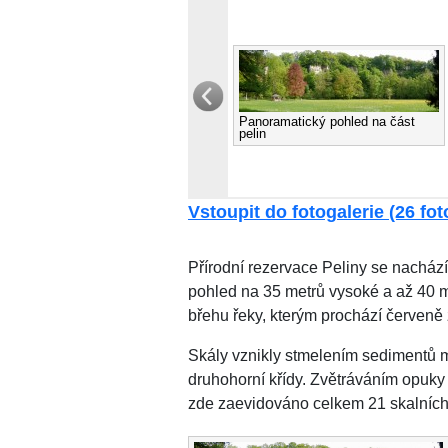
Panoramatický pohled na část
pelin
Vstoupit do fotogalerie (26 foto
Přírodní rezervace Peliny se nachá
pohled na 35 metrů vysoké a až 40 me
břehu řeky, kterým prochází červeně
Skály vznikly stmelením sedimentů mo
druhohorní křídy. Zvětráváním opuky 
zde zaevidováno celkem 21 skalních