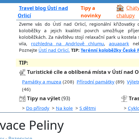
Chaty
Travel blog Ústí nad
Tipy a
Orlicí
novinky
chalupy
Zveme vás do Ústí nad Orlicí, regionální křižovatky 
koloběžky a jejich kvalitní povrch umožňuje příje
koloběžkách. Za návštěvu stojí relaxační park u kostela
vila,
rozhledna na Andrlově chlumu
,
aquapark
neb
Poznejte
Ústí nad Orlicí.
TIP:
Terénní koloběžky České 
TIP:
Turistické cíle a oblíbená místa v Ústí nad Or
Památky a muzea
(208)
Přírodní památky
(89)
Výlet
(46)
Tipy na výlet
Tras
(93)
>
Do přírody
>
Na kole
>
S dětmi
>
Cykl
rvace Peliny
rky
•
Rezervace