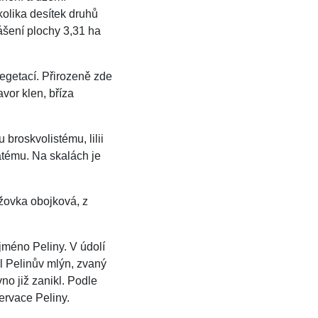
olika desítek druhů
lášení plochy 3,31 ha
egetací. Přirozeně zde
avor klen, bříza
 broskvolistému, lilii
katému. Na skalách je
užovka obojková, z
jméno Peliny. V údolí
l Pelinův mlýn, zvaný
no již zanikl. Podle
ervace Peliny.