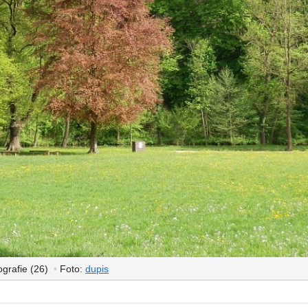
ografie (26)
•
Foto:
dupis