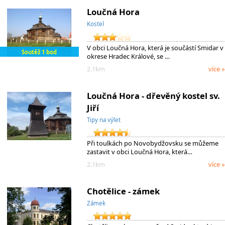
Loučná Hora
Kostel
V obci Loučná Hora, která je součástí Smidar v
Soutěž 1 bod
okrese Hradec Králové, se …
2.1km
více »
Loučná Hora - dřevěný kostel sv.
Jiří
Tipy na výlet
Při toulkách po Novobydžovsku se můžeme
zastavit v obci Loučná Hora, která…
2.1km
více »
Chotělice - zámek
Zámek