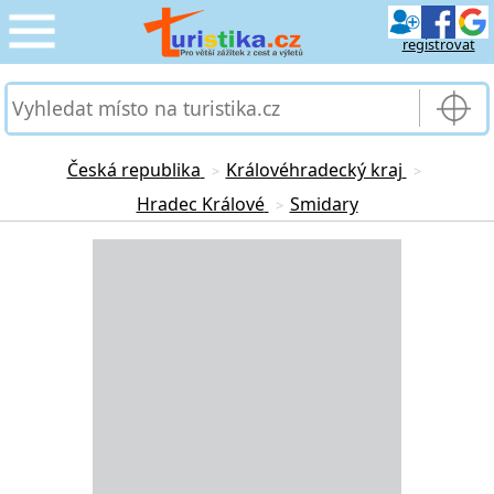
registrovat
CESTOVÁNÍ
›
SLUŽBY & DOPRAVA
›
Česká republika
Královéhradecký kraj
>
>
Hradec Králové
Smidary
>
PRO TURISTY
›
Loading...
MOJE TURISTIKA
›