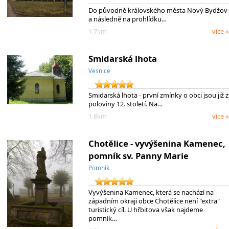
Do původně královského města Nový Bydžov
a následně na prohlídku…
1.7km
více »
Smidarská lhota
Vesnice
Smidarská lhota - první zmínky o obci jsou již z
poloviny 12. století. Na…
1.8km
více »
Chotělice - vyvýšenina Kamenec,
pomník sv. Panny Marie
Pomník
Vyvýšenina Kamenec, která se nachází na
západním okraji obce Chotělice není "extra"
turistický cíl. U hřbitova však najdeme
pomník…