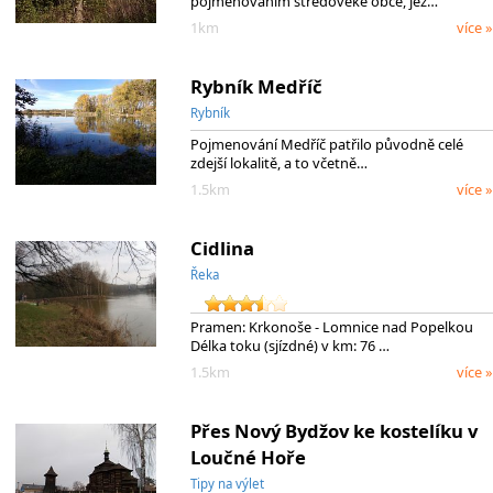
pojmenováním středověké obce, jež…
1km
více »
Rybník Medříč
Rybník
Pojmenování Medříč patřilo původně celé
zdejší lokalitě, a to včetně…
1.5km
více »
Cidlina
Řeka
Pramen: Krkonoše - Lomnice nad Popelkou
Délka toku (sjízdné) v km: 76 …
1.5km
více »
Přes Nový Bydžov ke kostelíku v
Loučné Hoře
Tipy na výlet