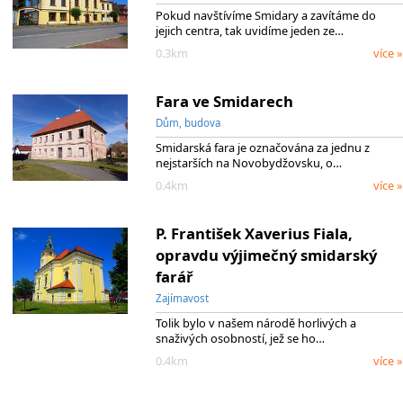
Pokud navštívíme Smidary a zavítáme do
jejich centra, tak uvidíme jeden ze…
0.3km
více »
Fara ve Smidarech
Dům, budova
Smidarská fara je označována za jednu z
nejstarších na Novobydžovsku, o…
0.4km
více »
P. František Xaverius Fiala,
opravdu výjimečný smidarský
farář
Zajímavost
Tolik bylo v našem národě horlivých a
snaživých osobností, jež se ho…
0.4km
více »