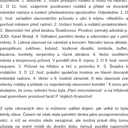
dopoledne: 1. Budíček. 2. Vítání přibylých rodáků a hostů na nádraží.
3. O 11. hod. vzájemné pozdravení rodáků a přátel ve dvoraně
městské radnice a zvolení předsednictva sjezdového. Odpoledne: 1. O
1. hod. seřadění slavnostního průvodu v ulici k mlýnu »Medřiči« a
pochod městem před radnici. 2. Uvítání hostů a rodáků protektorátem.
3. Slavnostní řeč před deskou Šnaidrovou. Prosloví zemský advokát p.
JUDr. Karel Motejl. 4. Odhalení pamětní desky a odevzdání její v péči
městu. 5. Lidová slavnost na náměstí a koncert. Národní tance dětské,
panoptikum, zvěřinec, kolotoč, loutkové divadlo, tombola, buffet,
kavárna, konfetty, serpentiny a různé attrakce. 6. Večer osvětlení
města a lampionový průvod. V pondělí dne 8. srpna: 1. O 9. hod. ranní
requiem. 2. Průvod na hřbitov a řeč u pomníku K. S. Šnaidra k
rodákům. 3. O 12. hod. polední společná hostina ve hlavní dvoraně
městské radnice. 4. Večer o 8. hodině věneček. K této slavnosti zve
všecky rodáky a přátele co nejsrdečněji slavnostní komitét.“ K tomu jen
dodejme, že onou sobotní hrou byla „Paní mincmistrová“ a na hřbitově
nad pomníkem promluvil farář P. Vojtěch Kratochvíl.
Z výše citovaných slov si můžeme udělat dojem, jak velká to byla
tehdy sláva. Časem se však stala pamětní deska jaksi pozapomenutou
věcí, o níž se mnoho nikdo nezajímal, ale možná právě díky tomu
zůstala na svém místě do dnešní doby, čemuž později napomohl