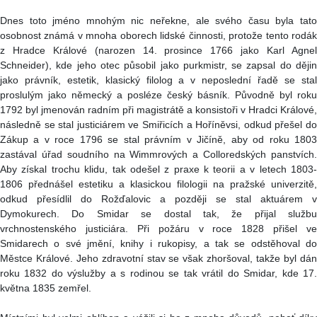
Dnes toto jméno mnohým nic neřekne, ale svého času byla tato
osobnost známá v mnoha oborech lidské činnosti, protože tento rodák
z Hradce Králové (narozen 14. prosince 1766 jako Karl Agnel
Schneider), kde jeho otec působil jako purkmistr, se zapsal do dějin
jako právník, estetik, klasický filolog a v neposlední řadě se stal
proslulým jako německý a posléze český básník. Původně byl roku
1792 byl jmenován radním při magistrátě a konsistoři v Hradci Králové,
následně se stal justiciárem ve Smiřicích a Hoříněvsi, odkud přešel do
Zákup a v roce 1796 se stal právním v Jičíně, aby od roku 1803
zastával úřad soudního na Wimmrových a Colloredských panstvích.
Aby získal trochu klidu, tak odešel z praxe k teorii a v letech 1803-
1806 přednášel estetiku a klasickou filologii na pražské univerzitě,
odkud přesídlil do Rožďalovic a později se stal aktuárem v
Dymokurech. Do Smidar se dostal tak, že přijal službu
vrchnostenského justiciára. Při požáru v roce 1828 přišel ve
Smidarech o své jmění, knihy i rukopisy, a tak se odstěhoval do
Městce Králové. Jeho zdravotní stav se však zhoršoval, takže byl dán
roku 1832 do výslužby a s rodinou se tak vrátil do Smidar, kde 17.
května 1835 zemřel.