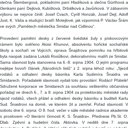
slečna Štembergová, pokladními paní Hladíková a slečna Gürthová a
členkami paní Dejlová, Kubištová, Drbálková a Javůrková. V zábavním
výboru se nejvíce činili: Josef Cvach, Cyrill Honzák, Josef Dejl, Adolf
Just, K. Váša a studující bratři Motejlové, jak vzpomíná P. Václav Šrám
ve svých „Pamětech městečka Smidar nad Cidlinou“.
Provedení pamětní desky z červené švédské žuly s pískovcovým
rámem bylo svěřeno Aloisi Khunovi, absolventu hořické sochařské
školy a sochaři ve Vojicích; oprava Šnajdrova pomníku na hřbitově
byla naopak zadána Lukáši Rosůlkovi, dekorativnímu malíři ze Smidar.
Sama slavnost byla stanovena na 6.-8. srpna 1904. O jejím programu
nejlépe hovoří článek „Národních listů“ z 2. srpna téhož roku: „Sjezd
rodáků a odhalení desky básníka Karla Sudimíra Šnaidra ve
Smidarech. Pořadatelé slavnosti vydali toto provolání: Rodáci! Přátelé!
Sdružené korporace ve Smidarech za souhlasu veškerého občanstva
pořádají ve dnech 6., 7. a 8. srpna 1904 za protektorátu městské rady
sjezd rodáků, všech přátel a odhalení desky básníku a buditeli Karlu
Sud. Šnaidrovi na domě, ve kterém žil a zemřel. Pořad slavnosti: V
sobotu dne 6. srpna: O 8. hod. večer v sále městské radnice akademie
s proslovem »O literární činnosti K. S. Šnaidra«. Přednese Pb.St. O.
Dlab. Zpěvní a hudební čísla. Aktovka. V neděli dne 7. srpna