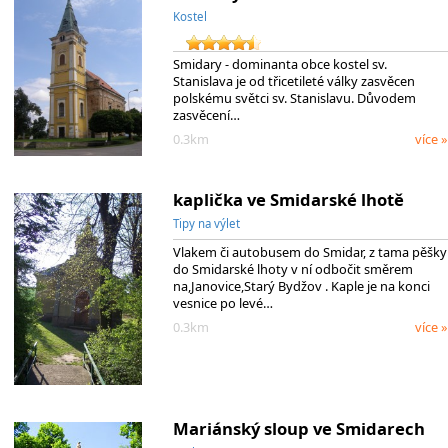
Kostel
Smidary - dominanta obce kostel sv.
Stanislava je od třicetileté války zasvěcen
polskému světci sv. Stanislavu. Důvodem
zasvěcení…
0.3km
více »
kaplička ve Smidarské lhotě
Tipy na výlet
Vlakem či autobusem do Smidar, z tama pěšky
do Smidarské lhoty v ní odbočit směrem
na,Janovice,Starý Bydžov . Kaple je na konci
vesnice po levé…
0.3km
více »
Mariánský sloup ve Smidarech