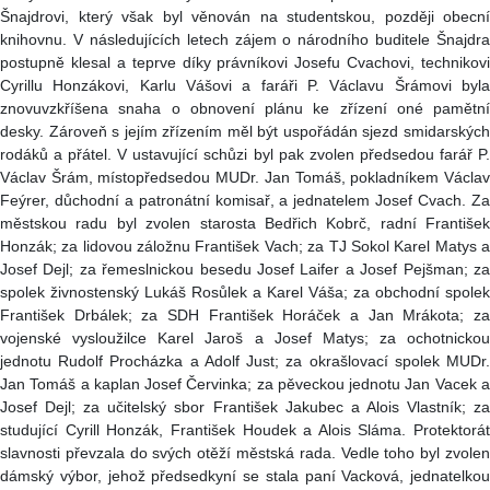
Šnajdrovi, který však byl věnován na studentskou, později obecní
knihovnu. V následujících letech zájem o národního buditele Šnajdra
postupně klesal a teprve díky právníkovi Josefu Cvachovi, technikovi
Cyrillu Honzákovi, Karlu Vášovi a faráři P. Václavu Šrámovi byla
znovuvzkříšena snaha o obnovení plánu ke zřízení oné pamětní
desky. Zároveň s jejím zřízením měl být uspořádán sjezd smidarských
rodáků a přátel. V ustavující schůzi byl pak zvolen předsedou farář P.
Václav Šrám, místopředsedou MUDr. Jan Tomáš, pokladníkem Václav
Feýrer, důchodní a patronátní komisař, a jednatelem Josef Cvach. Za
městskou radu byl zvolen starosta Bedřich Kobrč, radní František
Honzák; za lidovou záložnu František Vach; za TJ Sokol Karel Matys a
Josef Dejl; za řemeslnickou besedu Josef Laifer a Josef Pejšman; za
spolek živnostenský Lukáš Rosůlek a Karel Váša; za obchodní spolek
František Drbálek; za SDH František Horáček a Jan Mrákota; za
vojenské vysloužilce Karel Jaroš a Josef Matys; za ochotnickou
jednotu Rudolf Procházka a Adolf Just; za okrašlovací spolek MUDr.
Jan Tomáš a kaplan Josef Červinka; za pěveckou jednotu Jan Vacek a
Josef Dejl; za učitelský sbor František Jakubec a Alois Vlastník; za
studující Cyrill Honzák, František Houdek a Alois Sláma. Protektorát
slavnosti převzala do svých otěží městská rada. Vedle toho byl zvolen
dámský výbor, jehož předsedkyní se stala paní Vacková, jednatelkou