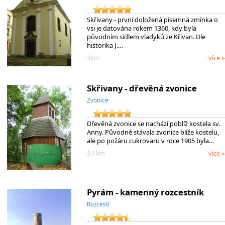
Skřivany - první doložená písemná zmínka o
vsi je datována rokem 1360, kdy byla
původním sídlem vladyků ze Křivan. Dle
historika J.…
3km
více »
Skřivany - dřevěná zvonice
Zvonice
Dřevěná zvonice se nachází poblíž kostela sv.
Anny. Původně stávala zvonice blíže kostelu,
ale po požáru cukrovaru v roce 1905 byla…
3.1km
více »
Pyrám - kamenný rozcestník
Rozcestí