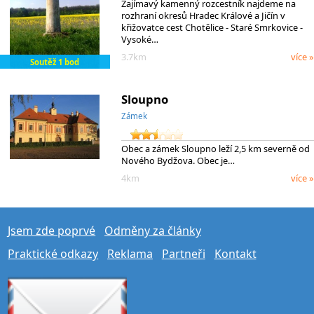
Zajímavý kamenný rozcestník najdeme na
rozhraní okresů Hradec Králové a Jičín v
křižovatce cest Chotělice - Staré Smrkovice -
Vysoké…
3.7km
více »
Soutěž 1 bod
Sloupno
Zámek
Obec a zámek Sloupno leží 2,5 km severně od
Nového Bydžova. Obec je…
4km
více »
Jsem zde poprvé
Odměny za články
Praktické odkazy
Reklama
Partneři
Kontakt