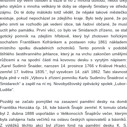
Místními byl velmi oblíben a vážili si ho z mnoha důvodů, neboť díky
jeho stykům s mnoha velikány té doby se objevily Smidary ve středu
zájmu. Do té doby málokdo totiž věděl, že nějaké takové městečko
existuje, pokud nepocházel ze zdejšího kraje. Bylo tedy jasné, že po
jeho smrti se rozhodlo jak vedení obce, tak řadoví občané, že musí
uctít jeho památku. První věcí, co bylo ve Smidarech zřízeno, se stal
gotický pomník na zdejším hřbitově, který byl zhotoven hořickým
sochařem Františkem Kofránkem a postaven roku 1861 nákladem
místního spolku divadelních ochotníků. Tento pomník v podobě
štíhlého šestihranného jehlance, který je na vrchu zakončen umělými
růžicemi a na spodní části má kovovou desku s vyrytým nápisem:
„Karel Sudimír Šnaider, narozen 14. prosince 1766 v Králové Hradci,
zemřel 17. května 1835.“, byl vysvěcen 14. září 1862. Tato slavnost
byla plně v režii „Výboru k zřízení pomníku Karlu Sudimíru Šnaidrovi v
Smidarech“ a zapěl na ní mj. Novobydžovský zpěvácký spolek „Lubor-
Ludiše“.
Později se začalo pomýšlet na zasazení pamětní desky na domě
Františka Honzáka čp. 16, kde básník Šnajdr zemřel. K tomuto účelu
byl 2. dubna 1888 uspořádán o Velikonocích Šnajdrův večer, kterým
byla zahájena řada večírků na oslavu českých spisovatelů a básníků.
Z výtěžků těchto akcí byl zřízen fond na pamětní desku K. S.