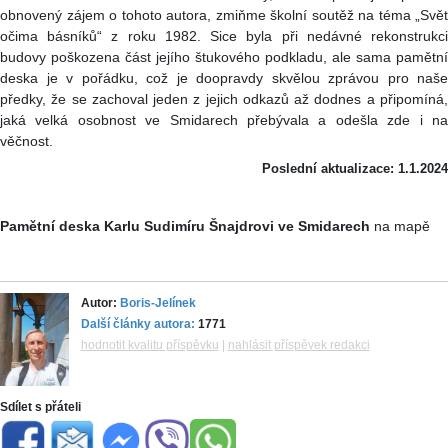
obnovený zájem o tohoto autora, zmiňme školní soutěž na téma „Svět
očima básníků“ z roku 1982. Sice byla při nedávné rekonstrukci
budovy poškozena část jejího štukového podkladu, ale sama pamětní
deska je v pořádku, což je doopravdy skvělou zprávou pro naše
předky, že se zachoval jeden z jejich odkazů až dodnes a připomíná,
jaká velká osobnost ve Smidarech přebývala a odešla zde i na
věčnost.
Poslední aktualizace: 1.1.2024
Pamětní deska Karlu Sudimíru Šnajdrovi ve Smidarech
na mapě
Autor:
Boris-Jelínek
Další články autora:
1771
hodnotit kvalitu příspěvku
|
nahlásit příspěvek redakci
Sdílet s přáteli