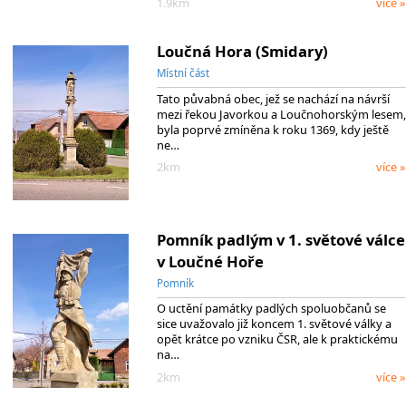
1.9km
více »
Loučná Hora (Smidary)
Místní část
Tato půvabná obec, jež se nachází na návrší
mezi řekou Javorkou a Loučnohorským lesem,
byla poprvé zmíněna k roku 1369, kdy ještě
ne…
2km
více »
Pomník padlým v 1. světové válce
v Loučné Hoře
Pomník
O uctění památky padlých spoluobčanů se
sice uvažovalo již koncem 1. světové války a
opět krátce po vzniku ČSR, ale k praktickému
na…
2km
více »