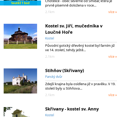
Chotělice - obec severně od Smidar, která je
Soutěž 1 bod
prvně písemně doložena v roce…
2.1km
více »
Kostel sv. Jiří, mučedníka v
Loučné Hoře
Kostel
Původní gotický dřevěný kostel byl farním již
ve 14. století, tehdy ještě…
2.1km
více »
Stihňov (Skřivany)
Panský dvůr
Zdejší krajina byla osídlena již v pravěku. V 19.
století byly u Stihňova…
2.1km
více »
Skřivany - kostel sv. Anny
Kostel