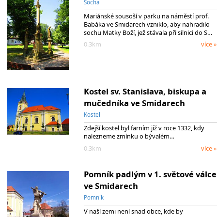
Socha
Mariánské sousoší v parku na náměstí prof.
Babáka ve Smidarech vzniklo, aby nahradilo
sochu Matky Boží, jež stávala při silnici do S…
0.3km
více »
Kostel sv. Stanislava, biskupa a
mučedníka ve Smidarech
Kostel
Zdejší kostel byl farním již v roce 1332, kdy
nalezneme zmínku o bývalém…
0.3km
více »
Pomník padlým v 1. světové válce
ve Smidarech
Pomník
V naší zemi není snad obce, kde by