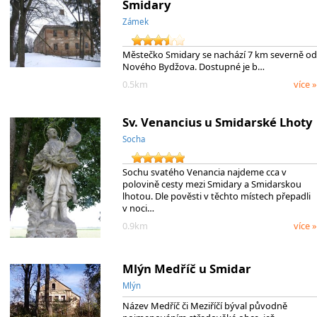
Smidary
Zámek
Městečko Smidary se nachází 7 km severně od
Nového Bydžova. Dostupné je b…
0.5km
více »
Sv. Venancius u Smidarské Lhoty
Socha
Sochu svatého Venancia najdeme cca v
polovině cesty mezi Smidary a Smidarskou
lhotou. Dle pověsti v těchto místech přepadli
v noci…
0.9km
více »
Mlýn Medříč u Smidar
Mlýn
Název Medříč či Meziříčí býval původně