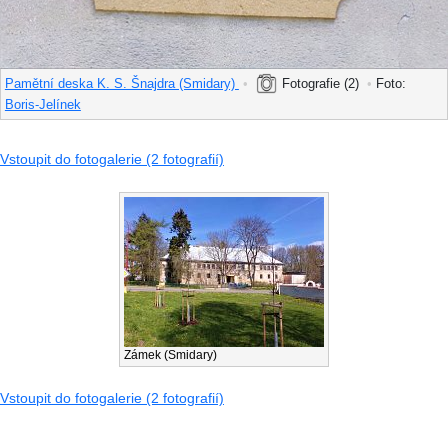
Pamětní deska K. S. Šnajdra (Smidary)
•
Fotografie (2)
•
Foto:
Boris-Jelínek
Vstoupit do fotogalerie (2 fotografií)
Zámek (Smidary)
Vstoupit do fotogalerie (2 fotografií)