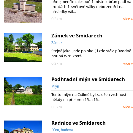
přinejmenším alespoň 1 místní občan padl na
frontách 1. světové války nebo zemřel na
následky vál…
0.3km
více »
Zámek ve Smidarech
Zámek
Stejně jako jinde po okolí, i zde stála původně
pouhá tvrz, která…
0.3km
více »
Podhradní mlýn ve Smidarech
Mlýn
Tento mlýn na Cidlině byl založen vrchností
někdy na přelomu 15. a 16.…
0.3km
více »
Radnice ve Smidarech
Dům, budova