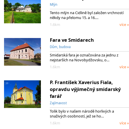
Mlýn
Tento mlýn na Cidlině byl založen vrchností
někdy na přelomu 15. a 16.…
1.6km
více »
Fara ve Smidarech
Dům, budova
Smidarská fara je označována za jednu z
nejstarších na Novobydžovsku, o…
1.6km
více »
P. František Xaverius Fiala,
opravdu výjimečný smidarský
farář
Zajímavost
Tolik bylo v našem národě horlivých a
snaživých osobností, jež se ho…
1.6km
více »