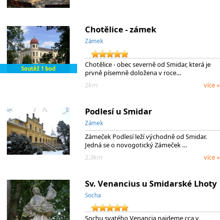
Chotělice - zámek
Zámek
Chotělice - obec severně od Smidar, která je
Soutěž 1 bod
prvně písemně doložena v roce…
2km
více »
Podlesí u Smidar
Zámek
Zámeček Podlesí leží východně od Smidar.
Jedná se o novogotický Zámeček …
2.3km
více »
Sv. Venancius u Smidarské Lhoty
Socha
Sochu svatého Venancia najdeme cca v