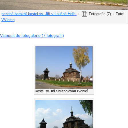
pozdně barokní kostel sv. Jiří v Loučné Hoře
•
Fotografie (7)
•
Foto:
VVlasta
Vstoupit do fotogalerie (7 fotografií)
kostel sv. Jiří s hranolovou zvonicí