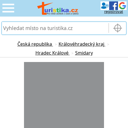
registrovat
CESTOVÁNÍ
›
SLUŽBY & DOPRAVA
›
Česká republika
Královéhradecký kraj
>
>
Hradec Králové
Smidary
>
PRO TURISTY
›
Loading...
MOJE TURISTIKA
›