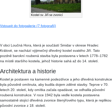
Kostel sv. Jiří se zvonicí
Vstoupit do fotogalerie (7 fotografií)
V obci Loučná Hora, která je součástí Smidar v okrese Hradec
Králové, se nachází výjimečný dřevěný kostel svatého Jiří.
Tato
pozdně barokní roubená stavba byla postavena v letech 1778–1782
na místě staršího kostela, jehož historie sahá až do 14. století.
Architektura a historie
Kostel je postaven na kamenné podezdívce a jeho dřevěná konstrukce
byla původně omítnuta, aby budila dojem zděné stavby. Teprve v 70.
letech 20. století, kdy omítka začala opadávat, se odhalila původní
roubená konstrukce. V roce 1942 byla vedle kostela postavena
samostatně stojící dřevěná zvonice štenýřového typu, která je replikou
původní zvonice z 18. století.