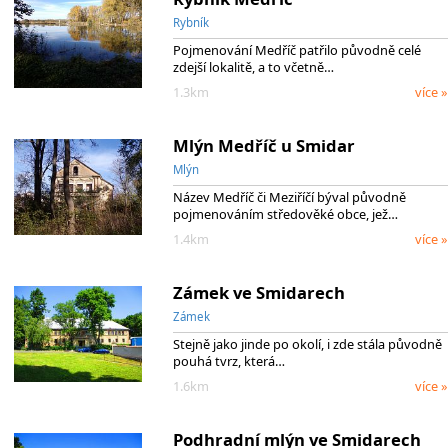
Rybník
Pojmenování Medříč patřilo původně celé
zdejší lokalitě, a to včetně…
1.3km
více »
Mlýn Medříč u Smidar
Mlýn
Název Medříč či Meziříčí býval původně
pojmenováním středověké obce, jež…
1.4km
více »
Zámek ve Smidarech
Zámek
Stejně jako jinde po okolí, i zde stála původně
pouhá tvrz, která…
1.6km
více »
Podhradní mlýn ve Smidarech