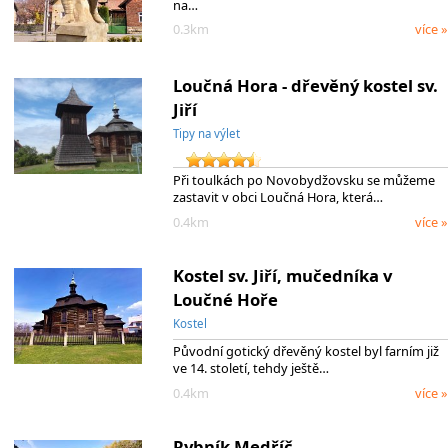
na…
0.3km
více »
Loučná Hora - dřevěný kostel sv.
Jiří
Tipy na výlet
Při toulkách po Novobydžovsku se můžeme
zastavit v obci Loučná Hora, která…
0.4km
více »
Kostel sv. Jiří, mučedníka v
Loučné Hoře
Kostel
Původní gotický dřevěný kostel byl farním již
ve 14. století, tehdy ještě…
0.4km
více »
Rybník Medříč