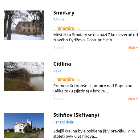
Smidary
Zámek
Městečko Smidary se nachází 7 km severně od
Nového Bydžova. Dostupné je b…
1.8km
více »
Cidlina
Řeka
Pramen: Krkonoše - Lomnice nad Popelkou
Délka toku (sjízdné) v km: 76 …
1.8km
více »
Stihňov (Skřivany)
Panský dvůr
Zdejší krajina byla osídlena již v pravěku. V 19.
století byly u Stihňova…