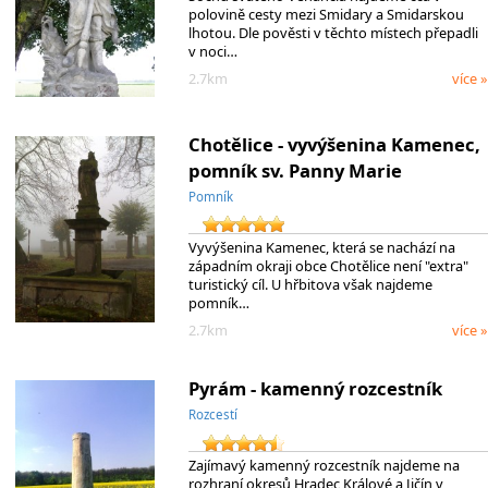
polovině cesty mezi Smidary a Smidarskou
lhotou. Dle pověsti v těchto místech přepadli
v noci…
2.7km
více »
Chotělice - vyvýšenina Kamenec,
pomník sv. Panny Marie
Pomník
Vyvýšenina Kamenec, která se nachází na
západním okraji obce Chotělice není "extra"
turistický cíl. U hřbitova však najdeme
pomník…
2.7km
více »
Pyrám - kamenný rozcestník
Rozcestí
Zajímavý kamenný rozcestník najdeme na
rozhraní okresů Hradec Králové a Jičín v