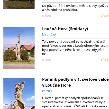
Do původně královského města Nový Bydžov
a následně na prohlídku…
0.1km
více »
Loučná Hora (Smidary)
Místní část
Tato půvabná obec, jež se nachází na návrší
mezi řekou Javorkou a Loučnohorským lesem,
byla poprvé zmíněna k roku 1369, kdy ještě
ne…
0.3km
více »
Pomník padlým v 1. světové válce
v Loučné Hoře
Pomník
O uctění památky padlých spoluobčanů se
sice uvažovalo již koncem 1. světové války a
opět krátce po vzniku ČSR, ale k praktickému