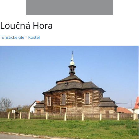
Loučná Hora
•
Turistické cíle
Kostel