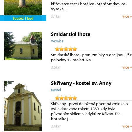
křižovatce cest Chotělice - Staré Smrkovice -
Vysoké…
3.1km
více »
Soutěž 1 bod
Smidarská lhota
Vesnice
Smidarská lhota - první zmínky o obci jsou již z
poloviny 12. století. Na…
3.5km
více »
Skřivany - kostel sv. Anny
Kostel
Skřivany - první doložená písemná zmínka o
vsi je datována rokem 1360, kdy byla
původním sídlem vladyků ze Křivan. Dle
historika J.…
3.6km
více »