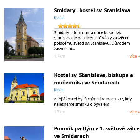
Smidary - kostel sv. Stanislava
Kostel
Smidary - dominanta obce kostel sv.
Stanislava je od třicetileté války zasvěcen
polskému světci sv. Stanislavu. Důvodem
zasvěcení…
1.7km
více »
Kostel sv. Stanislava, biskupa a
mučedníka ve Smidarech
Kostel
Zdejší kostel byl farním již v roce 1332, kdy
nalezneme zmínku o bývalém…
1.7km
více »
Pomník padlým v 1. světové válce
ve Smidarech