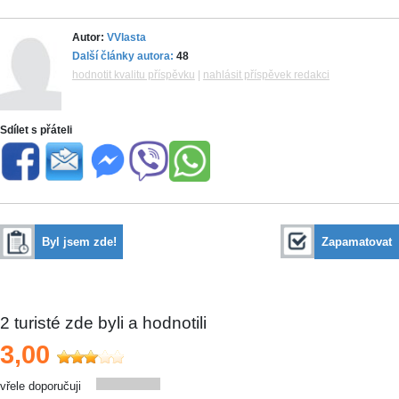
Autor:
VVlasta
Další články autora:
48
hodnotit kvalitu příspěvku
|
nahlásit příspěvek redakci
Sdílet s přáteli
Byl jsem zde!
Zapamatovat
2
turisté zde byli a hodnotili
3,00
vřele doporučuji