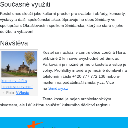
Současné využití
Kostel dnes slouží jako kulturní prostor pro svatební obřady, koncerty,
výstavy a další společenské akce. Spravuje ho obec Smidary ve
spolupráci s Okrašlovacím spolkem Smidarska, který se stará o jeho
údržbu a vybavení.​
Návštěva
Kostel se nachází v centru obce Loučná Hora,
přibližně 2 km severovýchodně od Smidar.
Parkování je možné přímo u kostela a vstup je
volný. Prohlídky interiéru je možné domluvit na
telefonním čísle +420 777 772 138 nebo e-
kostel sv. Jiří s
mailem na podatelna@smidary.cz. Více
hranolovou zvonicí
na
Smidary.cz
•
Foto:
VVlasta
Tento kostel je nejen architektonickým
skvostem, ale i důležitou součástí kulturního dědictví regionu.​