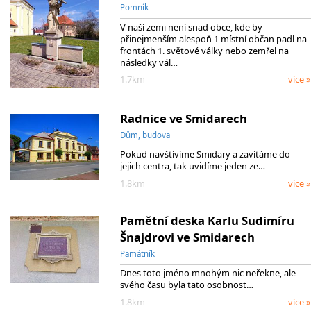
Pomník
V naší zemi není snad obce, kde by
přinejmenším alespoň 1 místní občan padl na
frontách 1. světové války nebo zemřel na
následky vál…
1.7km
více »
Radnice ve Smidarech
Dům, budova
Pokud navštívíme Smidary a zavítáme do
jejich centra, tak uvidíme jeden ze…
1.8km
více »
Pamětní deska Karlu Sudimíru
Šnajdrovi ve Smidarech
Památník
Dnes toto jméno mnohým nic neřekne, ale
svého času byla tato osobnost…
1.8km
více »