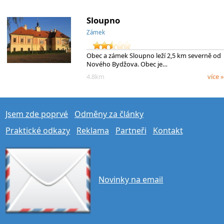
Sloupno
Zámek
Obec a zámek Sloupno leží 2,5 km severně od
Nového Bydžova. Obec je…
4.8km
více »
Jsem zde poprvé
Odměny za články
Praktické odkazy
Reklama
Partneři
Kontakt
Novinky na email