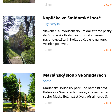
1.8km
více »
kaplička ve Smidarské lhotě
Tipy na výlet
Vlakem či autobusem do Smidar, z tama pěšky
do Smidarské lhoty v ní odbočit směrem
na,Janovice,Starý Bydžov . Kaple je na konci
vesnice po levé…
1.9km
více »
Mariánský sloup ve Smidarech
Socha
Mariánské sousoší v parku na náměstí prof.
Babáka ve Smidarech vzniklo, aby nahradilo
sochu Matky Boží, jež stávala při silnici do S…
1.9km
více »