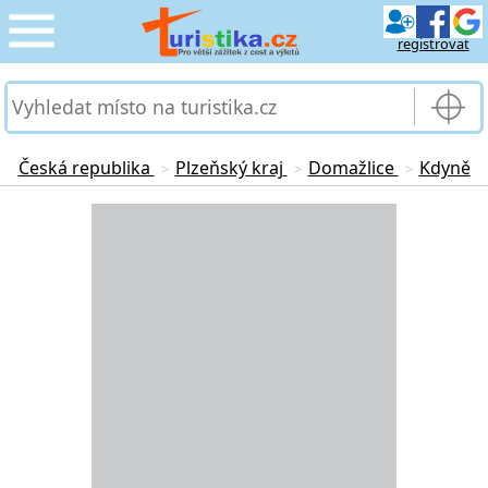
registrovat
CESTOVÁNÍ
›
SLUŽBY & DOPRAVA
›
Česká republika
Plzeňský kraj
Domažlice
Kdyně
>
>
>
PRO TURISTY
Loading...
›
MOJE TURISTIKA
›