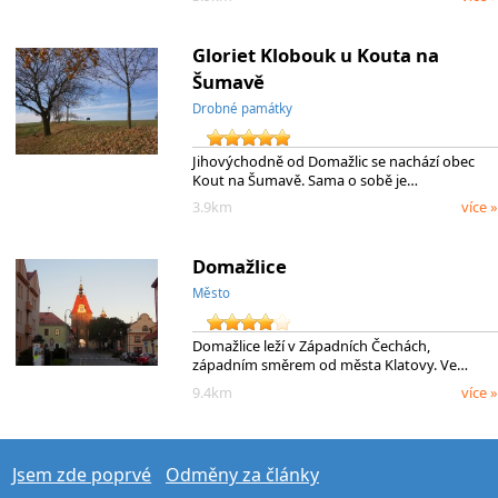
Gloriet Klobouk u Kouta na
Šumavě
Drobné památky
Jihovýchodně od Domažlic se nachází obec
Kout na Šumavě. Sama o sobě je…
3.9km
více »
Domažlice
Město
Domažlice leží v Západních Čechách,
západním směrem od města Klatovy. Ve…
9.4km
více »
Jsem zde poprvé
Odměny za články