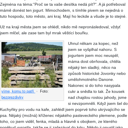
Zejména na téma:“Proč se ta vaše desítka nedá pít?“. A já potřeboval
mámě donést ten jogurt. Mimochodem, s tímhle pivem se nejedná o
tuto hospodu, toto město, ani kraj. Mají ho leckde a všude je to stejné.
Už na kraji města jsem se ohlédl, nikdo mě nepronásledoval, vždyť
jsem mlčel, ale zase tam byl mrak věštící bouřku.
Uhnul někam za kopec, než
jsem se vyšplhal nahoru. S
jogurtem jsem moc neuspěl,
máma dost obrňovala, chtěla
nějaký ten sladký, něco na
způsob historické Jovonky nebo
umělohmotného Danone.
Nakonec si do toho nasypala
cukr a snědla to tak. Že kousek
víme, komu to patří
•
Foto:
nad chajdou rostou jahody, jsme
bezprezdivky
si nevzpomněli. Když jsem šel do
Kuchyňky pro vodu na kafe, zahlédl jsem poprvé toho ukrývajícího se
psa. Nějaký (možná) kříženec nějakého pasteveckého plemene, podle
toho, co jsem viděl, fenka, mladá a hlavně s obojkem, ze kterého
poněkud vyrostla, takže se jí zařezával do krku. Někdo ji opustil jako