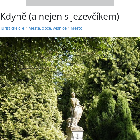
Kdyně (a nejen s jezevčíkem)
•
•
Turistické cíle
Města, obce, vesnice
Město