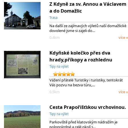
Z Kdyně za sv. Annou a Václavem
a do Domažlic
Trasa
Na další ze zajímavých výletů naší domažlické
dovolené jsme si zajeli do…
0.4km
více »
Kdyňské kolečko přes dva
hrady,příkopy a rozhlednu
Tipy na výlet
Vážení přátelé Turistiky i turistiky, tentokrát
Vás pozvu na bezva túru,…
0.5km
více »
Cesta Prapořišťskou vrchovinou.
Tipy na výlet
Parkoviště před klatovským nádražím je
poloprázdné a celé okolí s…