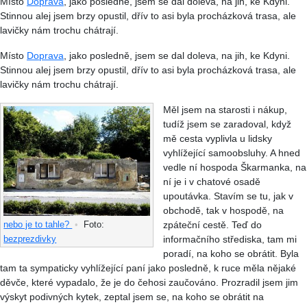
Místo
Doprava
, jako posledně, jsem se dal doleva, na jih, ke Kdyni.
Stinnou alej jsem brzy opustil, dřív to asi byla procházková trasa, ale
lavičky nám trochu chátrají.
Místo
Doprava
, jako posledně, jsem se dal doleva, na jih, ke Kdyni.
Stinnou alej jsem brzy opustil, dřív to asi byla procházková trasa, ale
lavičky nám trochu chátrají.
Měl jsem na starosti i nákup,
tudíž jsem se zaradoval, když
mě cesta vyplivla u lidsky
vyhlížející samoobsluhy. A hned
vedle ní hospoda Škarmanka, na
ní je i v chatové osadě
upoutávka. Stavím se tu, jak v
obchodě, tak v hospodě, na
zpáteční cestě. Teď do
nebo je to tahle?
•
Foto:
informačního střediska, tam mi
bezprezdivky
poradí, na koho se obrátit. Byla
tam ta sympaticky vyhlížející paní jako posledně, k ruce měla nějaké
děvče, které vypadalo, že je do čehosi zaučováno. Prozradil jsem jim
výskyt podivných kytek, zeptal jsem se, na koho se obrátit na