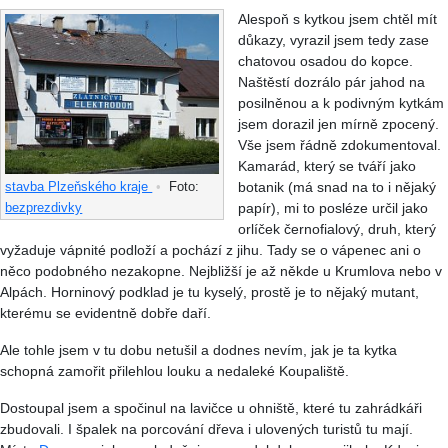
Alespoň s kytkou jsem chtěl mít
důkazy, vyrazil jsem tedy zase
chatovou osadou do kopce.
Naštěstí dozrálo pár jahod na
posilněnou a k podivným kytkám
jsem dorazil jen mírně zpocený.
Vše jsem řádně zdokumentoval.
Kamarád, který se tváří jako
botanik (má snad na to i nějaký
stavba Plzeňského kraje
•
Foto:
papír), mi to posléze určil jako
bezprezdivky
orlíček černofialový, druh, který
vyžaduje vápnité podloží a pochází z jihu. Tady se o vápenec ani o
něco podobného nezakopne. Nejbližší je až někde u Krumlova nebo v
Alpách. Horninový podklad je tu kyselý, prostě je to nějaký mutant,
kterému se evidentně dobře daří.
Ale tohle jsem v tu dobu netušil a dodnes nevím, jak je ta kytka
schopná zamořit přilehlou louku a nedaleké Koupaliště.
Dostoupal jsem a spočinul na lavičce u ohniště, které tu zahrádkáři
zbudovali. I špalek na porcování dřeva i ulovených turistů tu mají.