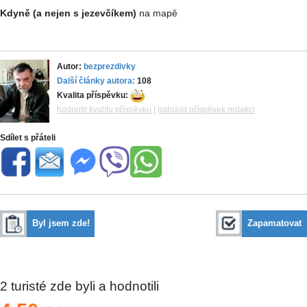
Kdyně (a nejen s jezevčíkem)
na mapě
Autor:
bezprezdivky
Další články autora:
108
Kvalita příspěvku:
hodnotit kvalitu příspěvku
|
nahlásit příspěvek redakci
Sdílet s přáteli
Byl jsem zde!
Zapamatovat
2
turisté zde byli a hodnotili