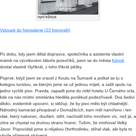
nyní tržnice
Vstoupit do fotogalerie (23 fotografií)
Po dobu, kdy jsem dělal dopravce, společníka a asistenta vlastní
mámě na výcvikovém táboře jezevčíků, jsem se do města
Kdyně
dostal vlastně čtyřikrát, z toho třikrát pěšky.
Poprvé, když jsem se vracel z Koutu na Šumavě a potkal se tu s
kolegou turistou, se kterým jsme se už jednou míjeli, a zašli spolu na
jedno rychlé pivo. Pravda, zapadli jsme do nóbl hotelu U Černého orla,
kde na nás místní smetánka hleděla poněkud podezřívavě. Dva šediví
dědci, evidentně upocení, si stěžují, že by pivo mělo být chladnější.
Náhodný kamarád přespával v Domažlicích, kam měl namířeno i ten
vlak, který nakonec, doufám, stihl, nachodil toho mnohem víc, než já, a
zítra se chystal na druhou stranu hranic. Tuším, že zmiňoval Velký
Javor. Popovídali jsme si nějakou čtvrthodinku, stíhal vlak, ale byla to
chvíle příjemně strávená.