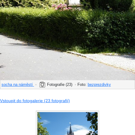
socha na náměstí
•
Fotografie (23)
•
Foto:
bezprezdivky
Vstoupit do fotogalerie (23 fotografií)