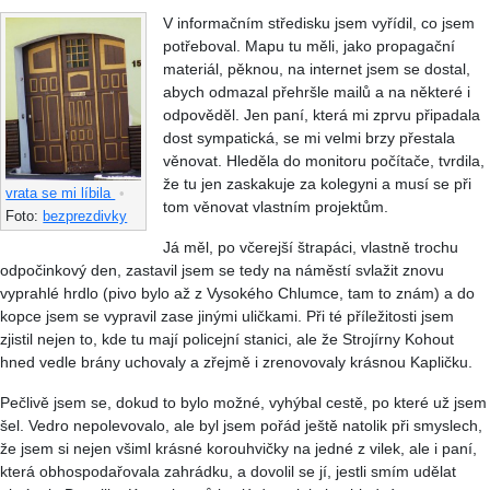
V informačním středisku jsem vyřídil, co jsem
potřeboval. Mapu tu měli, jako propagační
materiál, pěknou, na internet jsem se dostal,
abych odmazal přehršle mailů a na některé i
odpověděl. Jen paní, která mi zprvu připadala
dost sympatická, se mi velmi brzy přestala
věnovat. Hleděla do monitoru počítače, tvrdila,
že tu jen zaskakuje za kolegyni a musí se při
vrata se mi líbila
•
tom věnovat vlastním projektům.
Foto:
bezprezdivky
Já měl, po včerejší štrapáci, vlastně trochu
odpočinkový den, zastavil jsem se tedy na náměstí svlažit znovu
vyprahlé hrdlo (pivo bylo až z Vysokého Chlumce, tam to znám) a do
kopce jsem se vypravil zase jinými uličkami. Při té příležitosti jsem
zjistil nejen to, kde tu mají policejní stanici, ale že Strojírny Kohout
hned vedle brány uchovaly a zřejmě i zrenovovaly krásnou Kapličku.
Pečlivě jsem se, dokud to bylo možné, vyhýbal cestě, po které už jsem
šel. Vedro nepolevovalo, ale byl jsem pořád ještě natolik při smyslech,
že jsem si nejen všiml krásné korouhvičky na jedné z vilek, ale i paní,
která obhospodařovala zahrádku, a dovolil se jí, jestli smím udělat