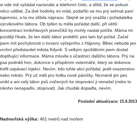
si ode mě vyžádal nacionále a telefonní číslo, a slíbil, že se pokusí
něco udělat. Za dvě hodinky mi volal, podařilo se mu prý sehnat paní
tajemnici, a ta mu slíbila nápravu. Stejně se prý snažila i pořadatelka
výcvikového tábora. Ob týden tu měla pořádat další, při větší
koncentraci tvrdohlavých jezevčíků by mohly nastat potíže. Máma mi
později říkala, že ten další tábor proběhl, pes tam byl pořád. Začal
jsem mít pochybnosti o tvrzení výčepního z Hájovny. Blbec nebude jen
vrchní představitel města Kdyně. S velkým zpožděním jsem dostal
doplňující informace. Máma mluvila s účastnicí dalšího tábora. Prý na
psa podnikli hon, dokonce s přispěním veterináře, který se dokonce
trefil uspávací injekcí. Nevím, kdo tuhle akci pořádal, jestli osazenstvo
nebo město. Prý už měli pro holku nové páníčky. Nicméně jim pes
unikl a ani celý tábor psů cvičených ke stopování ji nenašel (nebo to
nikoho nenapadlo, stopovat). Jak chudák dopadla, nevím.
Poslední aktualizace: 15.8.2013
Nadmořská výška:
461 metrů nad mořem