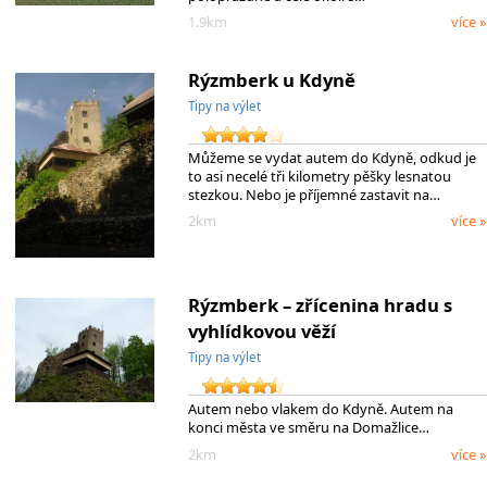
1.9km
více »
Rýzmberk u Kdyně
Tipy na výlet
Můžeme se vydat autem do Kdyně, odkud je
to asi necelé tři kilometry pěšky lesnatou
stezkou. Nebo je příjemné zastavit na…
2km
více »
Rýzmberk – zřícenina hradu s
vyhlídkovou věží
Tipy na výlet
Autem nebo vlakem do Kdyně. Autem na
konci města ve směru na Domažlice…
2km
více »