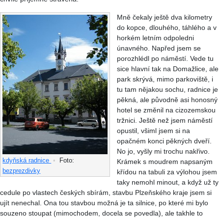
Mně čekaly ještě dva kilometry
do kopce, dlouhého, táhlého a v
horkém letním odpoledni
únavného. Napřed jsem se
porozhlédl po náměstí. Vede tu
sice hlavní tak na Domažlice, ale
park skrývá, mimo parkoviště, i
tu tam nějakou sochu, radnice je
pěkná, ale původně asi honosný
hotel se změnil na cizozemskou
tržnici. Ještě než jsem náměstí
opustil, všiml jsem si na
opačném konci pěkných dveří.
No jo, vyšly mi trochu nakřivo.
kdyňská radnice
•
Foto:
Krámek s moudrem napsaným
bezprezdivky
křídou na tabuli za výlohou jsem
taky nemohl minout, a když už ty
cedule po vlastech českých sbírám, stavbu Plzeňského kraje jsem si
ujít nenechal. Ona tou stavbou možná je ta silnice, po které mi bylo
souzeno stoupat (mimochodem, docela se povedla), ale takhle to