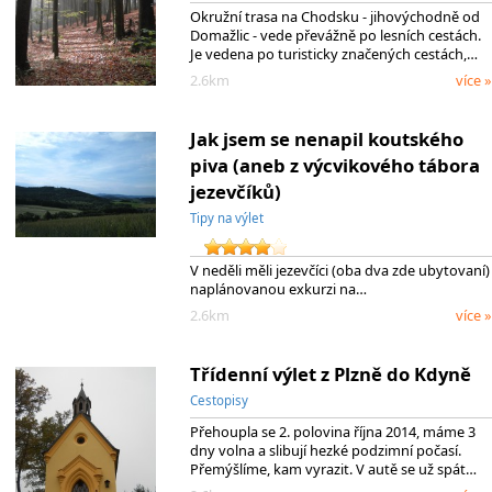
Okružní trasa na Chodsku - jihovýchodně od
Domažlic - vede převážně po lesních cestách.
Je vedena po turisticky značených cestách,…
2.6km
více »
Jak jsem se nenapil koutského
piva (aneb z výcvikového tábora
jezevčíků)
Tipy na výlet
V neděli měli jezevčíci (oba dva zde ubytovaní)
naplánovanou exkurzi na…
2.6km
více »
Třídenní výlet z Plzně do Kdyně
Cestopisy
Přehoupla se 2. polovina října 2014, máme 3
dny volna a slibují hezké podzimní počasí.
Přemýšlíme, kam vyrazit. V autě se už spát…