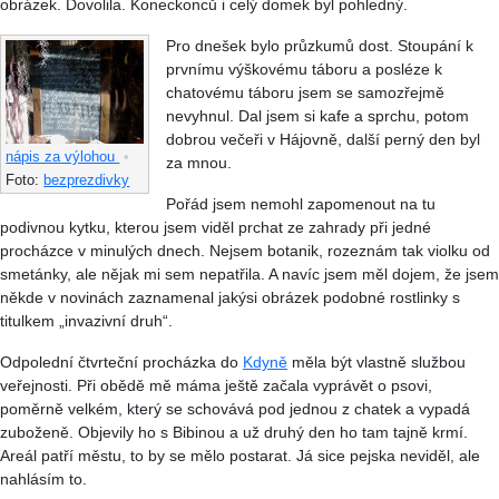
obrázek. Dovolila. Koneckonců i celý domek byl pohledný.
Pro dnešek bylo průzkumů dost. Stoupání k
prvnímu výškovému táboru a posléze k
chatovému táboru jsem se samozřejmě
nevyhnul. Dal jsem si kafe a sprchu, potom
dobrou večeři v Hájovně, další perný den byl
nápis za výlohou
•
za mnou.
Foto:
bezprezdivky
Pořád jsem nemohl zapomenout na tu
podivnou kytku, kterou jsem viděl prchat ze zahrady při jedné
procházce v minulých dnech. Nejsem botanik, rozeznám tak violku od
smetánky, ale nějak mi sem nepatřila. A navíc jsem měl dojem, že jsem
někde v novinách zaznamenal jakýsi obrázek podobné rostlinky s
titulkem „invazivní druh“.
Odpolední čtvrteční procházka do
Kdyně
měla být vlastně službou
veřejnosti. Při obědě mě máma ještě začala vyprávět o psovi,
poměrně velkém, který se schovává pod jednou z chatek a vypadá
zuboženě. Objevily ho s Bibinou a už druhý den ho tam tajně krmí.
Areál patří městu, to by se mělo postarat. Já sice pejska neviděl, ale
nahlásím to.