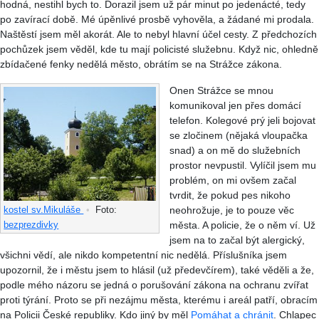
hodná, nestihl bych to. Dorazil jsem už pár minut po jedenácté, tedy
po zavírací době. Mé úpěnlivé prosbě vyhověla, a žádané mi prodala.
Naštěstí jsem měl akorát. Ale to nebyl hlavní účel cesty. Z předchozích
pochůzek jsem věděl, kde tu mají policisté služebnu. Když nic, ohledně
zbídačené fenky nedělá město, obrátím se na Strážce zákona.
Onen Strážce se mnou
komunikoval jen přes domácí
telefon. Kolegové prý jeli bojovat
se zločinem (nějaká vloupačka
snad) a on mě do služebních
prostor nevpustil. Vylíčil jsem mu
problém, on mi ovšem začal
tvrdit, že pokud pes nikoho
neohrožuje, je to pouze věc
kostel sv.Mikuláše
•
Foto:
města. A policie, že o něm ví. Už
bezprezdivky
jsem na to začal být alergický,
všichni vědí, ale nikdo kompetentní nic nedělá. Příslušníka jsem
upozornil, že i městu jsem to hlásil (už předevčírem), také věděli a že,
podle mého názoru se jedná o porušování zákona na ochranu zvířat
proti týrání. Proto se při nezájmu města, kterému i areál patří, obracím
na Policii České republiky. Kdo jiný by měl
Pomáhat a chránit
. Chlapec