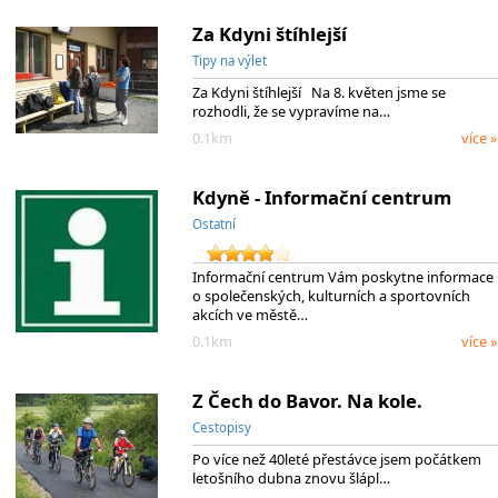
Za Kdyni štíhlejší
Tipy na výlet
Za Kdyni štíhlejší Na 8. květen jsme se
rozhodli, že se vypravíme na…
0.1km
více »
Kdyně - Informační centrum
Ostatní
Informační centrum Vám poskytne informace
o společenských, kulturních a sportovních
akcích ve městě…
0.1km
více »
Z Čech do Bavor. Na kole.
Cestopisy
Po více než 40leté přestávce jsem počátkem
letošního dubna znovu šlápl…