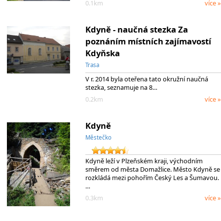
0.1km
více »
Kdyně - naučná stezka Za
poznáním místních zajímavostí
Kdyňska
Trasa
V r. 2014 byla oteřena tato okružní naučná
stezka, seznamuje na 8…
0.2km
více »
Kdyně
Městečko
Kdyně leží v Plzeňském kraji, východním
směrem od města Domažlice. Město Kdyně se
rozkládá mezi pohořím Český Les a Šumavou.
…
0.3km
více »