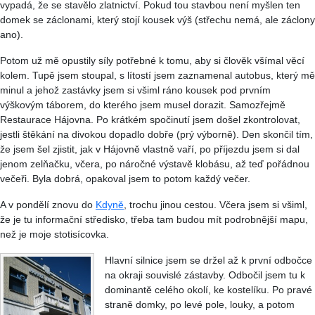
vypadá, že se stavělo zlatnictví. Pokud tou stavbou není myšlen ten
domek se záclonami, který stojí kousek výš (střechu nemá, ale záclony
ano).
Potom už mě opustily síly potřebné k tomu, aby si člověk všímal věcí
kolem. Tupě jsem stoupal, s lítostí jsem zaznamenal autobus, který mě
minul a jehož zastávky jsem si všiml ráno kousek pod prvním
výškovým táborem, do kterého jsem musel dorazit. Samozřejmě
Restaurace Hájovna. Po krátkém spočinutí jsem došel zkontrolovat,
jestli štěkání na divokou dopadlo dobře (prý výborně). Den skončil tím,
že jsem šel zjistit, jak v Hájovně vlastně vaří, po příjezdu jsem si dal
jenom zelňačku, včera, po náročné výstavě klobásu, až teď pořádnou
večeři. Byla dobrá, opakoval jsem to potom každý večer.
A v pondělí znovu do
Kdyně
, trochu jinou cestou. Včera jsem si všiml,
že je tu informační středisko, třeba tam budou mít podrobnější mapu,
než je moje stotisícovka.
Hlavní silnice jsem se držel až k první odbočce
na okraji souvislé zástavby. Odbočil jsem tu k
dominantě celého okolí, ke kostelíku. Po pravé
straně domky, po levé pole, louky, a potom