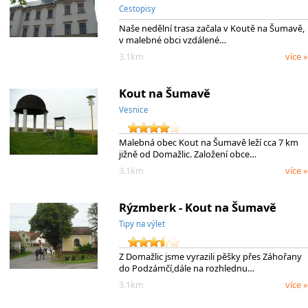
Cestopisy
Naše nedělní trasa začala v Koutě na Šumavě,
v malebné obci vzdálené…
3.1km
více »
Kout na Šumavě
Vesnice
Malebná obec Kout na Šumavě leží cca 7 km
jižně od Domažlic. Založení obce…
3.1km
více »
Rýzmberk - Kout na Šumavě
Tipy na výlet
Z Domažlic jsme vyrazili pěšky přes Záhořany
do Podzámčí,dále na rozhlednu…
3.1km
více »