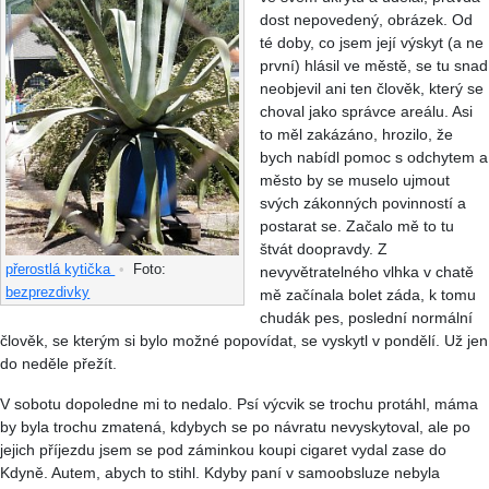
dost nepovedený, obrázek. Od
té doby, co jsem její výskyt (a ne
první) hlásil ve městě, se tu snad
neobjevil ani ten člověk, který se
choval jako správce areálu. Asi
to měl zakázáno, hrozilo, že
bych nabídl pomoc s odchytem a
město by se muselo ujmout
svých zákonných povinností a
postarat se. Začalo mě to tu
štvát doopravdy. Z
přerostlá kytička
•
Foto:
nevyvětratelného vlhka v chatě
bezprezdivky
mě začínala bolet záda, k tomu
chudák pes, poslední normální
člověk, se kterým si bylo možné popovídat, se vyskytl v pondělí. Už jen
do neděle přežít.
V sobotu dopoledne mi to nedalo. Psí výcvik se trochu protáhl, máma
by byla trochu zmatená, kdybych se po návratu nevyskytoval, ale po
jejich příjezdu jsem se pod záminkou koupi cigaret vydal zase do
Kdyně. Autem, abych to stihl. Kdyby paní v samoobsluze nebyla