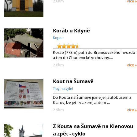
2.6km
více »
Koráb u Kdyně
Kopec
Koráb (773m) patří do Branišovského hvozdu
a ten do Chudenické vrchoviny.…
2.6km
více »
Kout na Šumavě
Tipy na výlet
Do Kouta na Šumavě jsme jeli autobusem z
Klatov, lze jet i vlakem, autem …
2.9km
více »
Z Kouta na Šumavě na Klenovou
a zpět - cyklo