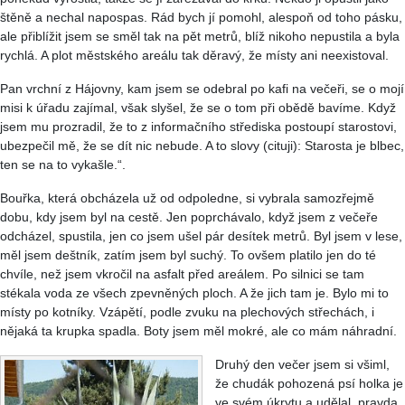
štěně a nechal napospas. Rád bych jí pomohl, alespoň od toho pásku,
ale přiblížit jsem se směl tak na pět metrů, blíž nikoho nepustila a byla
rychlá. A plot městského areálu tak děravý, že místy ani neexistoval.
Pan vrchní z Hájovny, kam jsem se odebral po kafi na večeři, se o mojí
misi k úřadu zajímal, však slyšel, že se o tom při obědě bavíme. Když
jsem mu prozradil, že to z informačního střediska postoupí starostovi,
ubezpečil mě, že se dít nic nebude. A to slovy (cituji): Starosta je blbec,
ten se na to vykašle.“.
Bouřka, která obcházela už od odpoledne, si vybrala samozřejmě
dobu, kdy jsem byl na cestě. Jen poprchávalo, když jsem z večeře
odcházel, spustila, jen co jsem ušel pár desítek metrů. Byl jsem v lese,
měl jsem deštník, zatím jsem byl suchý. To ovšem platilo jen do té
chvíle, než jsem vkročil na asfalt před areálem. Po silnici se tam
stékala voda ze všech zpevněných ploch. A že jich tam je. Bylo mi to
místy po kotníky. Vzápětí, podle zvuku na plechových střechách, i
nějaká ta krupka spadla. Boty jsem měl mokré, ale co mám náhradní.
Druhý den večer jsem si všiml,
že chudák pohozená psí holka je
ve svém úkrytu a udělal, pravda