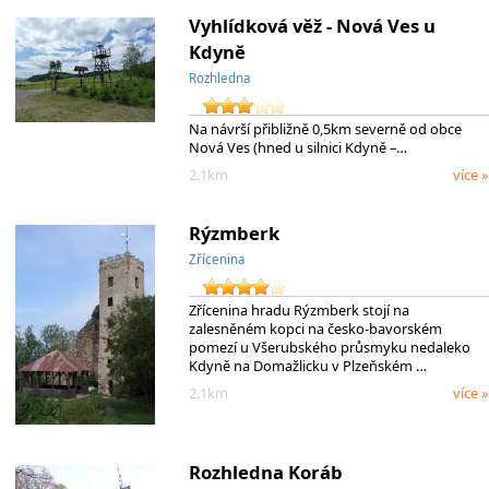
Vyhlídková věž - Nová Ves u
Kdyně
Rozhledna
Na návrší přibližně 0,5km severně od obce
Nová Ves (hned u silnici Kdyně –…
2.1km
více »
Rýzmberk
Zřícenina
Zřícenina hradu Rýzmberk stojí na
zalesněném kopci na česko-bavorském
pomezí u Všerubského průsmyku nedaleko
Kdyně na Domažlicku v Plzeňském …
2.1km
více »
Rozhledna Koráb