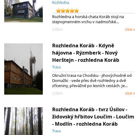
Rozhledna
Rozhledna a horská chata Koráb stojí na
stejnojmenném vrchu v nadmořské…
2.6km
více »
Rozhledna Koráb - Kdyně
hájovna - Rýzmberk - Nový
Herštejn - rozhledna Koráb
Trasa
Okružní trasa na Chodsku - jihovýchodně od
Domažlic - vede přes dvě rozhledny a dvě
zříceniny, převážně po lesních cestách. Je…
2.6km
více »
Rozhledna Koráb - tvrz Úsilov -
židovský hřbitov Loučim - Loučim
- Modlín - rozhledna Koráb
Trasa