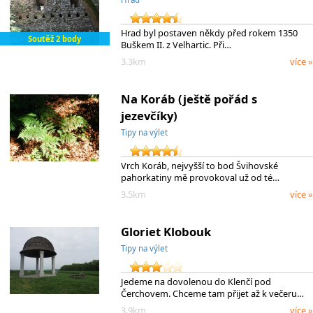
Hrad byl postaven někdy před rokem 1350
Soutěž 2 body
Buškem II. z Velhartic. Při…
3.3km
více »
Na Koráb (ještě pořád s
jezevčíky)
Tipy na výlet
Vrch Koráb, nejvyšší to bod Švihovské
pahorkatiny mě provokoval už od té…
3.5km
více »
Gloriet Klobouk
Tipy na výlet
Jedeme na dovolenou do Klenčí pod
Čerchovem. Chceme tam přijet až k večeru…
3.9km
více »