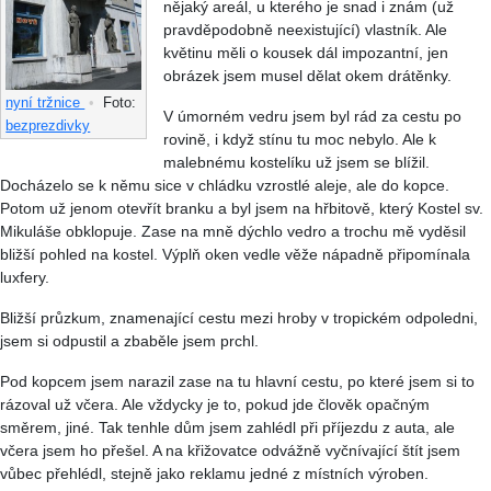
nějaký areál, u kterého je snad i znám (už
pravděpodobně neexistující) vlastník. Ale
květinu měli o kousek dál impozantní, jen
obrázek jsem musel dělat okem drátěnky.
nyní tržnice
•
Foto:
V úmorném vedru jsem byl rád za cestu po
bezprezdivky
rovině, i když stínu tu moc nebylo. Ale k
malebnému kostelíku už jsem se blížil.
Docházelo se k němu sice v chládku vzrostlé aleje, ale do kopce.
Potom už jenom otevřít branku a byl jsem na hřbitově, který Kostel sv.
Mikuláše obklopuje. Zase na mně dýchlo vedro a trochu mě vyděsil
bližší pohled na kostel. Výplň oken vedle věže nápadně připomínala
luxfery.
Bližší průzkum, znamenající cestu mezi hroby v tropickém odpoledni,
jsem si odpustil a zbaběle jsem prchl.
Pod kopcem jsem narazil zase na tu hlavní cestu, po které jsem si to
rázoval už včera. Ale vždycky je to, pokud jde člověk opačným
směrem, jiné. Tak tenhle dům jsem zahlédl při příjezdu z auta, ale
včera jsem ho přešel. A na křižovatce odvážně vyčnívající štít jsem
vůbec přehlédl, stejně jako reklamu jedné z místních výroben.