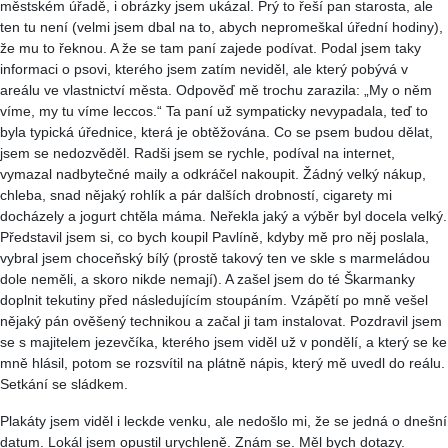
městském úřadě, i obrázky jsem ukázal. Prý to řeší pan starosta, ale
ten tu není (velmi jsem dbal na to, abych nepromeškal úřední hodiny),
že mu to řeknou. A že se tam paní zajede podívat. Podal jsem taky
informaci o psovi, kterého jsem zatím neviděl, ale který pobývá v
areálu ve vlastnictví města. Odpověď mě trochu zarazila: „My o něm
víme, my tu víme leccos.“ Ta paní už sympaticky nevypadala, teď to
byla typická úřednice, která je obtěžována. Co se psem budou dělat,
jsem se nedozvěděl. Radši jsem se rychle, podíval na internet,
vymazal nadbytečné maily a odkráčel nakoupit. Žádný velký nákup,
chleba, snad nějaký rohlík a pár dalších drobností, cigarety mi
docházely a jogurt chtěla máma. Neřekla jaký a výběr byl docela velký.
Představil jsem si, co bych koupil Pavlíně, kdyby mě pro něj poslala,
vybral jsem choceňský bílý (prostě takový ten ve skle s marmeládou
dole neměli, a skoro nikde nemají). A zašel jsem do té Škarmanky
doplnit tekutiny před následujícím stoupáním. Vzápětí po mně vešel
nějaký pán ověšený technikou a začal ji tam instalovat. Pozdravil jsem
se s majitelem jezevčíka, kterého jsem viděl už v pondělí, a který se ke
mně hlásil, potom se rozsvítil na plátně nápis, který mě uvedl do reálu.
Setkání se sládkem.
Plakáty jsem viděl i leckde venku, ale nedošlo mi, že se jedná o dnešní
datum. Lokál jsem opustil urychleně. Znám se. Měl bych dotazy.