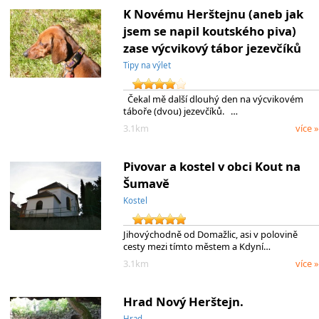
K Novému Herštejnu (aneb jak
jsem se napil koutského piva)
zase výcvikový tábor jezevčíků
Tipy na výlet
Čekal mě další dlouhý den na výcvikovém
táboře (dvou) jezevčíků. …
3.1km
více »
Pivovar a kostel v obci Kout na
Šumavě
Kostel
Jihovýchodně od Domažlic, asi v polovině
cesty mezi tímto městem a Kdyní…
3.1km
více »
Hrad Nový Herštejn.
Hrad