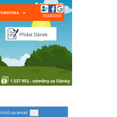
TURISTIKA
›
registrovat
Přidat článek
1 537 953,- odměny za články
uristů na email