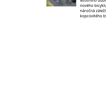
letošního dub
nového bicyklu
náročná záleži
kopcovitého by