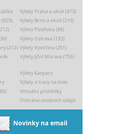
ublika
Výlety Praha a okolí (473)
 (829)
Výlety Brno a okolí (210)
(212)
Výlety Plzeňsko (86)
30)
Výlety Ostrava (133)
ory (212)
Výlety Vysočina (251)
eník
Výlety Jižní Morava (755)
Výlety Karpacz
ry
Výlety a trasy na kolo
86)
Virtuální prohlídky
Ochrana osobních údajů
Novinky na email