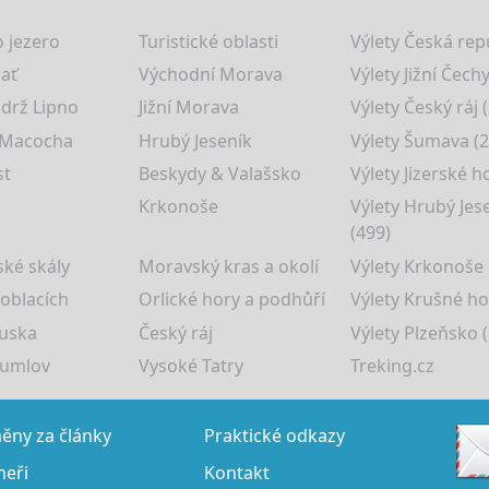
 jezero
Turistické oblasti
Výlety Česká rep
lať
Východní Morava
Výlety Jižní Čechy
drž Lipno
Jižní Morava
Výlety Český ráj 
 Macocha
Hrubý Jeseník
Výlety Šumava (2
st
Beskydy & Valašsko
Výlety Jizerské h
Krkonoše
Výlety Hrubý Jes
(499)
ké skály
Moravský kras a okolí
Výlety Krkonoše
 oblacích
Orlické hory a podhůří
Výlety Krušné ho
uska
Český ráj
Výlety Plzeňsko (
rumlov
Vysoké Tatry
Treking.cz
ny za články
Praktické odkazy
neři
Kontakt