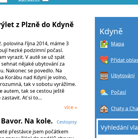
výlet z Plzně do Kdyně
Kdyně
. polovina října 2014, máme 3
Mapa
ibují hezké podzimní počasí.
m vyrazit. V autě se už spát
Přidat obla
ě sehnat nějaké ubytování za
. Nakonec se povedlo. Na
Ubytování
a Korábu nad Kdyní je volno,
 rozumná, tak v sobotu vyrážíme.
 autem, tak se cestou ještě
Počasí
astavit. Ať si to…
více »
Chaty a Ch
 Bavor. Na kole.
Cestopisy
Vyhledání vl
0leté přestávce jsem počátkem