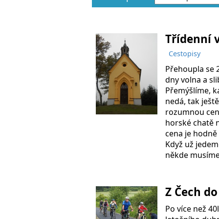
Třídenní 
Cestopisy
Přehoupla se 2
dny volna a sl
Přemýšlíme, ka
nedá, tak ješt
rozumnou cenu
horské chatě n
cena je hodně
Když už jedeme
někde musíme z
Z Čech do
Po více než 4