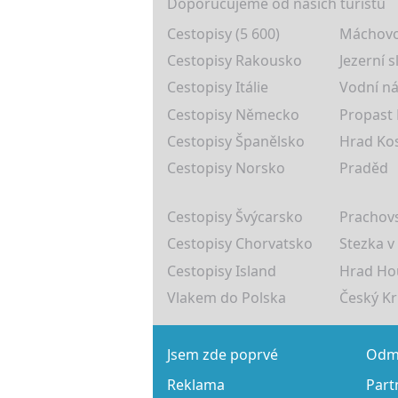
Doporučujeme od našich turistů
Cestopisy (5 600)
Máchovo
Cestopisy Rakousko
Jezerní s
Cestopisy Itálie
Vodní ná
Cestopisy Německo
Propast
Cestopisy Španělsko
Hrad Ko
Cestopisy Norsko
Praděd
Cestopisy Švýcarsko
Prachovs
Cestopisy Chorvatsko
Stezka v
Cestopisy Island
Hrad Ho
Vlakem do Polska
Český K
Jsem zde poprvé
Odmě
Reklama
Part