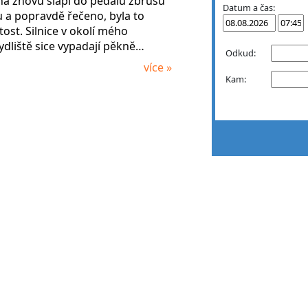
na znovu šlápl do pedálů zbrusu
Datum a čas:
 a popravdě řečeno, byla to
tost. Silnice v okolí mého
dliště sice vypadají pěkně…
Odkud:
více »
Kam: