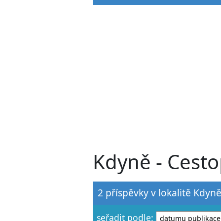
Kdyně - Cesto
2 příspěvky v lokalitě Kdyně
seřadit podle: