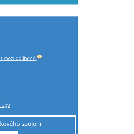
st mezi oblíbené
alupy
akového spojení