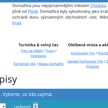
Domažlice jsou nejvýznamnějším městem
Chodska
jižně od
Plzně
. Domažlice byly vybudovány jako král
ochraně dvou významných obchodních cest. Mě
hrad
.
Turistika & volný čas
Oblíbená místa a akt
Tipy na výlety
/
Trasy
/
Horšovský Týn
/
Rýzmb
Cestopisy
Zámek Horšovský Týn
/
Turistické cíle
/
Mapa Domažlic
Trhanov
pisy
. Vyberte, co Vás zajímá.
upřesnit