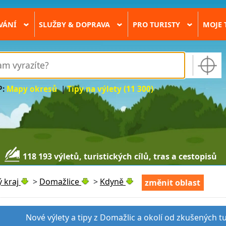
VÁNÍ
SLUŽBY & DOPRAVA
PRO TURISTY
MOJE 
›
›
›
P:
Mapy okresů
|
Tipy na výlety (11 300)
118 193 výletů, turistických cílů, tras a cestopisů
 kraj
>
Domažlice
>
Kdyně
změnit oblast
Nové výlety a tipy z Domažlic a okolí od zkušených t