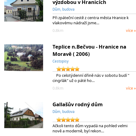
výzdobou v Hranicích
Dům, budova
Při zpáteční cestě z centra města Hranice k
vlakovému nádraží jsme…
0.8km
více »
Teplice n.Bečvou - Hranice na
Moravě ( 2006)
Cestopisy
Po celotýdenní dřině nás v sobotu budí "
cingrlák" už o páté ho…
0.8km
více »
Gallašův rodný dům
Dům, budova
Ačkoli tento dům vypadá na pohled velmi
nově a moderně, byl rekon…