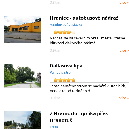
0.8km
více »
Hranice - autobusové nádraží
Autobusová zastávka
Nachází se na severním okraji města v těsné
blízkosti vlakového nádraží.…
0.9km
více »
Gallašova lípa
Památný strom
Tento památný strom se nachází v Hranicích,
nedaleko od rodného d…
0.9km
více »
Z Hranic do Lipníka přes
Drahotuš
Trasa