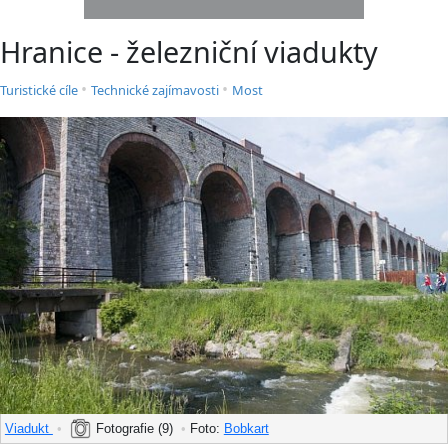
Hranice - železniční viadukty
•
•
Turistické cíle
Technické zajímavosti
Most
Viadukt
•
Fotografie (9)
•
Foto:
Bobkart