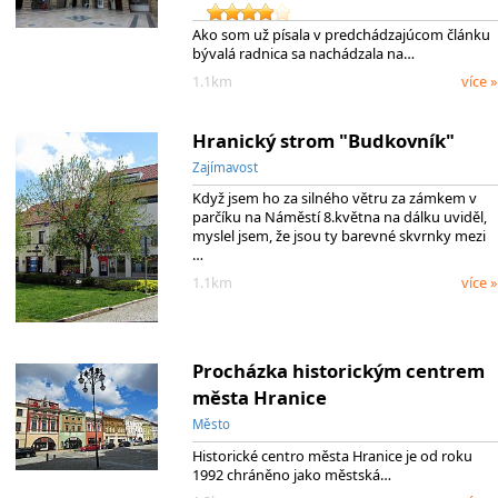
Ako som už písala v predchádzajúcom článku
bývalá radnica sa nachádzala na…
1.1km
více »
Hranický strom "Budkovník"
Zajímavost
Když jsem ho za silného větru za zámkem v
parčíku na Náměstí 8.května na dálku uviděl,
myslel jsem, že jsou ty barevné skvrnky mezi
…
1.1km
více »
Procházka historickým centrem
města Hranice
Město
Historické centro města Hranice je od roku
1992 chráněno jako městská…