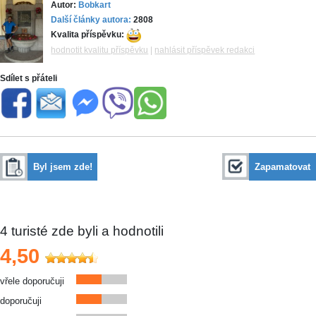
Autor:
Bobkart
Další články autora:
2808
Kvalita příspěvku:
hodnotit kvalitu příspěvku
|
nahlásit příspěvek redakci
Sdílet s přáteli
Byl jsem zde!
Zapamatovat
4
turisté zde byli a hodnotili
4,50
vřele doporučuji
doporučuji