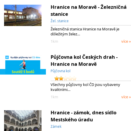
Hranice na Moravě - Železničná
stanice
Žel. stanice
Železničná stanica Hranice na Moravě je
dôležitým želez…
1km
více »
Půjčovna kol Českých drah -
Hranice na Moravě
Půjčovna kol
Soutěž 5 bodů
Všechny půjčovny kol ČD jsou vybaveny
kvalitními…
1km
více »
Hranice - zámok, dnes sídlo
Mestského úradu
Zámek