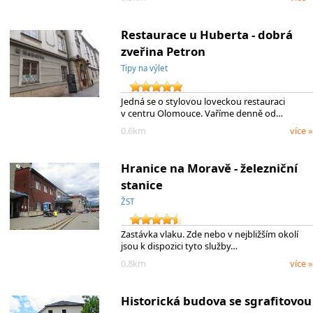
Restaurace u Huberta - dobrá
zveřina Petron
Tipy na výlet
Jedná se o stylovou loveckou restauraci
v centru Olomouce. Vaříme denně od…
0.6km
více »
Hranice na Moravě - železniční
stanice
ŽST
Zastávka vlaku. Zde nebo v nejbližším okolí
jsou k dispozici tyto služby…
0.8km
více »
Historická budova se sgrafitovou