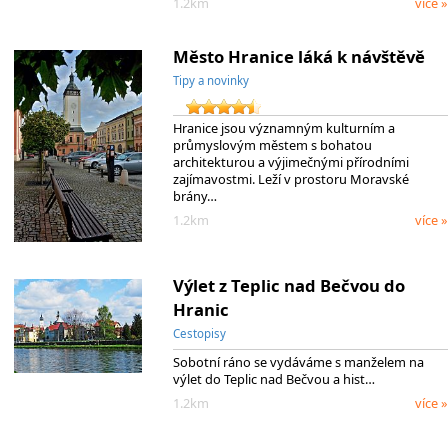
1.2km
více »
Město Hranice láká k návštěvě
Tipy a novinky
Hranice jsou významným kulturním a
průmyslovým městem s bohatou
architekturou a výjimečnými přírodními
zajímavostmi. Leží v prostoru Moravské
brány…
1.2km
více »
Výlet z Teplic nad Bečvou do
Hranic
Cestopisy
Sobotní ráno se vydáváme s manželem na
výlet do Teplic nad Bečvou a hist…
1.2km
více »