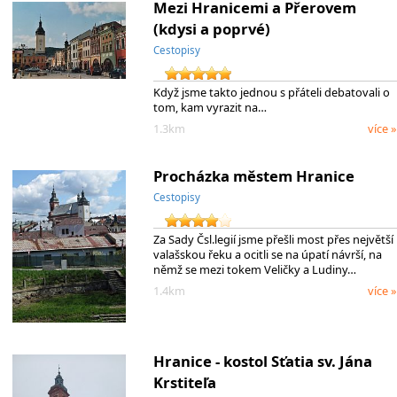
Mezi Hranicemi a Přerovem
(kdysi a poprvé)
Cestopisy
Když jsme takto jednou s přáteli debatovali o
tom, kam vyrazit na…
1.3km
více »
Procházka městem Hranice
Cestopisy
Za Sady Čsl.legií jsme přešli most přes největší
valašskou řeku a ocitli se na úpatí návrší, na
němž se mezi tokem Veličky a Ludiny…
1.4km
více »
Hranice - kostol Sťatia sv. Jána
Krstiteľa