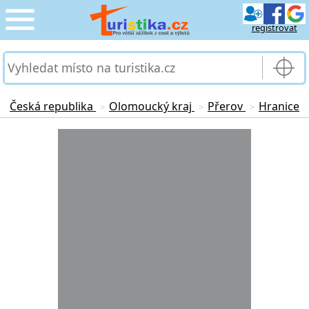
registrovat
CESTOVÁNÍ
›
SLUŽBY & DOPRAVA
›
Česká republika
Olomoucký kraj
Přerov
Hranice
>
>
>
PRO TURISTY
Loading...
›
MOJE TURISTIKA
›