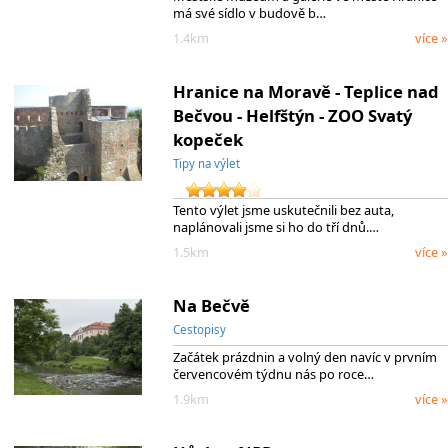
má své sídlo v budově b…
1.4km
více »
Hranice na Moravě - Teplice nad
Bečvou - Helfštýn - ZOO Svatý
kopeček
Tipy na výlet
Tento výlet jsme uskutečnili bez auta,
naplánovali jsme si ho do tří dnů.…
1.5km
více »
Na Bečvě
Cestopisy
Začátek prázdnin a volný den navíc v prvním
červencovém týdnu nás po roce…
1.9km
více »