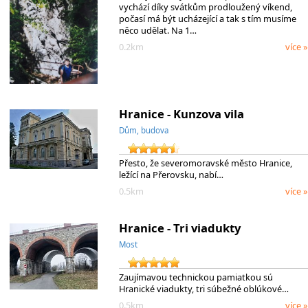
vychází díky svátkům prodloužený víkend,
počasí má být ucházející a tak s tím musíme
něco udělat. Na 1…
0.2km
více »
Hranice - Kunzova vila
Dům, budova
Přesto, že severomoravské město Hranice,
ležící na Přerovsku, nabí…
0.5km
více »
Hranice - Tri viadukty
Most
Zaujímavou technickou pamiatkou sú
Hranické viadukty, tri súbežné oblúkové…
0.5km
více »