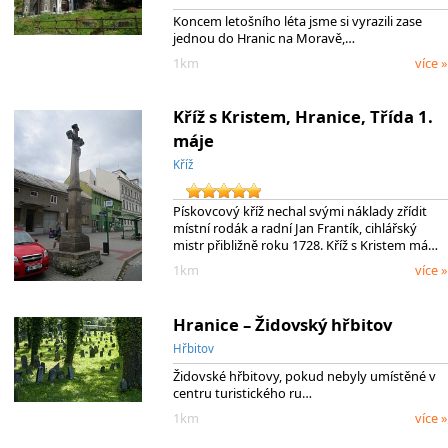
Koncem letošního léta jsme si vyrazili zase
jednou do Hranic na Moravě,…
1km
více »
Kříž s Kristem, Hranice, Třída 1.
máje
Kříž
Pískovcový kříž nechal svými náklady zřídit
místní rodák a radní Jan Frantík, cihlářský
mistr přibližně roku 1728. Kříž s Kristem má…
1km
více »
Hranice – Židovský hřbitov
Hřbitov
Židovské hřbitovy, pokud nebyly umístěné v
centru turistického ru…
1km
více »