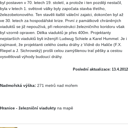
byl postaven v 70. letech 19. století, a protože i ten později nestačil,
byla v letech 1. světové války byly započata stavba třetího,
železobetonového. Ten stavěli italští váleční zajatci, dokončen byl až
ve 30. letech za hospodářské krize. První z památkově chráněných
viaduktů se již nepoužívá, při rekonstrukci železničního koridoru však
byl vzorně opraven. Délka viaduktů je přes 400m. Projektanty
nejstarších viaduktů byli inženýři Ludwug Schiele a Karel Hummel. Je i
zajímavé, že projektanti celého úseku dráhy z Vídně do Haliče (F.X.
Riepel a J. Sichrowský) prošli celou zamýšlenou trať pěšky a cestou
vysvětlovali výhody budoucí dráhy.
Poslední aktualizace: 13.4.2012
Nadmořská výška:
271 metrů nad mořem
Hranice - železniční viadukty
na mapě