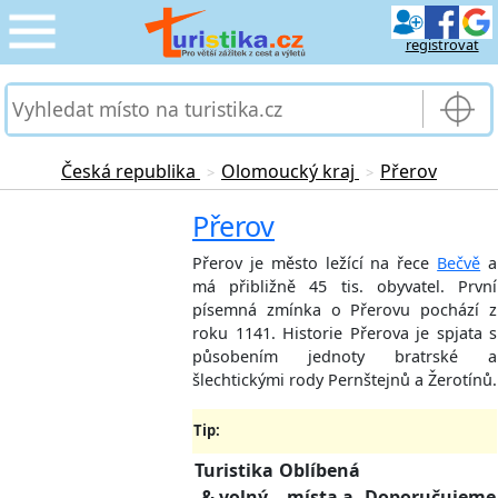
registrovat
CESTOVÁNÍ
›
SLUŽBY & DOPRAVA
›
Česká republika
Olomoucký kraj
Přerov
>
>
PRO TURISTY
Přerov
›
Přerov je město ležící na řece
Bečvě
a
MOJE TURISTIKA
›
má přibližně 45 tis. obyvatel. První
písemná zmínka o Přerovu pochází z
roku 1141. Historie Přerova je spjata s
působením jednoty bratrské a
šlechtickými rody Pernštejnů a Žerotínů.
Tip:
Turistika
Oblíbená
& volný
místa a
Doporučujeme