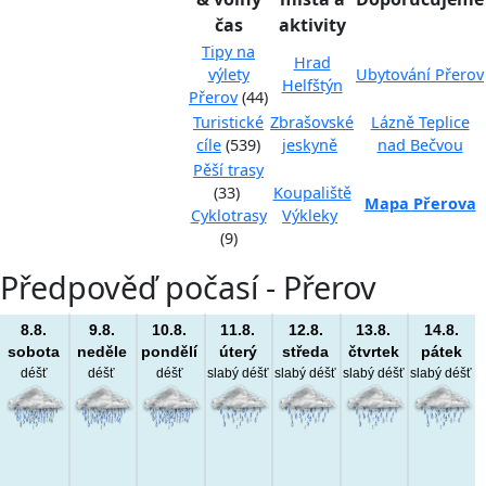
čas
aktivity
Tipy na
Hrad
výlety
Ubytování Přerov
Helfštýn
Přerov
(44)
Turistické
Zbrašovské
Lázně Teplice
cíle
(539)
jeskyně
nad Bečvou
Pěší trasy
(33)
Koupaliště
Mapa Přerova
Cyklotrasy
Výkleky
(9)
Předpověď počasí - Přerov
8.8.
9.8.
10.8.
11.8.
12.8.
13.8.
14.8.
sobota
neděle
pondělí
úterý
středa
čtvrtek
pátek
déšť
déšť
déšť
slabý déšť
slabý déšť
slabý déšť
slabý déšť