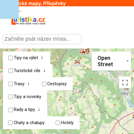
Turistické mapy, Příspěvky
CESTOVÁNÍ
›
SLUŽBY & DOPRAVA
›
↓
Open
Tipy na výlet
Street
↓
PRO TURISTY
Turistické cíle
›
↓
Trasy
Cestopisy
MOJE TURISTIKA
›
Tipy a novinky
↓
Rady a tipy
Chaty a chalupy
Hotely