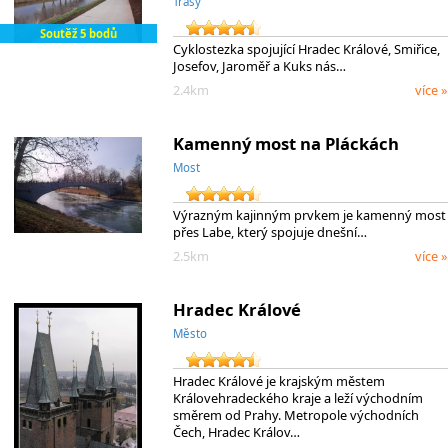
Trasy
Soutěž 5 bodů
Cyklostezka spojující Hradec Králové, Smiřice,
Josefov, Jaroměř a Kuks nás…
2.4km
více »
Kamenný most na Pláckách
Most
Výrazným kajinným prvkem je kamenný most
přes Labe, který spojuje dnešní…
2.5km
více »
Hradec Králové
Město
Hradec Králové je krajským městem
Královehradeckého kraje a leží východním
směrem od Prahy. Metropole východních
Čech, Hradec Králov…