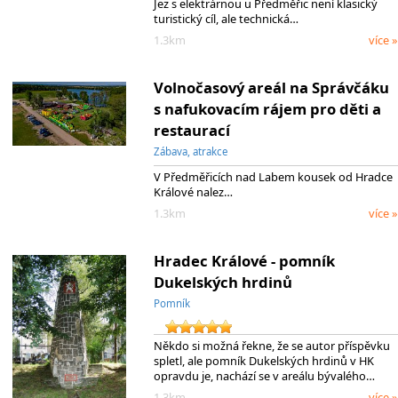
Jez s elektrárnou u Předměřic není klasický
turistický cíl, ale technická…
1.3km
více »
Volnočasový areál na Správčáku
s nafukovacím rájem pro děti a
restaurací
Zábava, atrakce
V Předměřicích nad Labem kousek od Hradce
Králové nalez…
1.3km
více »
Hradec Králové - pomník
Dukelských hrdinů
Pomník
Někdo si možná řekne, že se autor příspěvku
spletl, ale pomník Dukelských hrdinů v HK
opravdu je, nachází se v areálu bývalého…
1.3km
více »