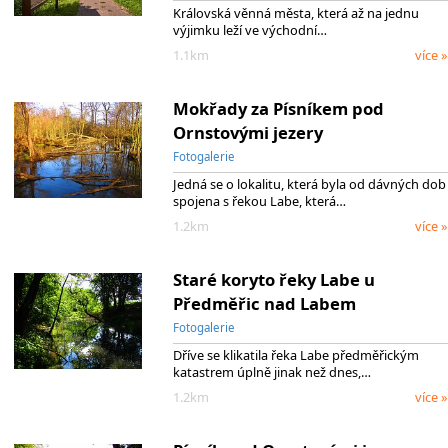
Královská věnná města, která až na jednu
výjimku leží ve východní…
1.1km
více »
Mokřady za Písníkem pod
Ornstovými jezery
Fotogalerie
Jedná se o lokalitu, která byla od dávných dob
spojena s řekou Labe, která…
1.2km
více »
Staré koryto řeky Labe u
Předměřic nad Labem
Fotogalerie
Dříve se klikatila řeka Labe předměřickým
katastrem úplně jinak než dnes,…
1.2km
více »