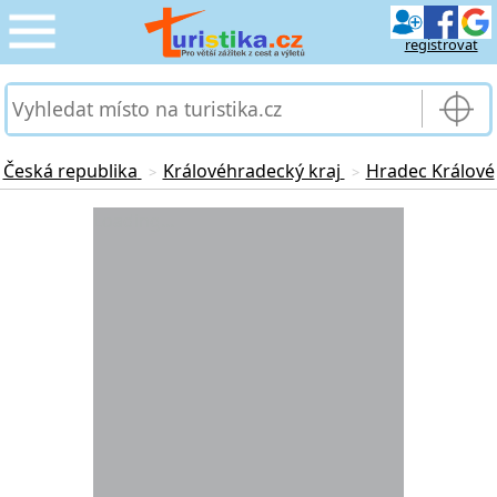
registrovat
CESTOVÁNÍ
›
SLUŽBY & DOPRAVA
›
Česká republika
Královéhradecký kraj
Hradec Králové
>
>
PRO TURISTY
Loading...
›
MOJE TURISTIKA
›