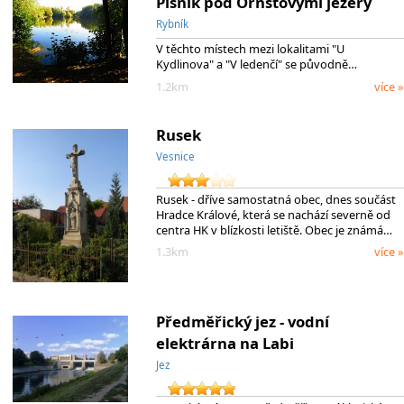
Písník pod Ornstovými jezery
Rybník
V těchto místech mezi lokalitami "U
Kydlinova" a "V ledenčí" se původně…
1.2km
více »
Rusek
Vesnice
Rusek - dříve samostatná obec, dnes součást
Hradce Králové, která se nachází severně od
centra HK v blízkosti letiště. Obec je známá…
1.3km
více »
Předměřický jez - vodní
elektrárna na Labi
Jez