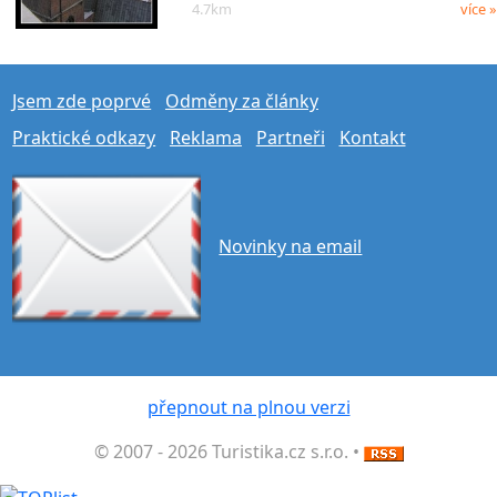
4.7km
více »
Jsem zde poprvé
Odměny za články
Praktické odkazy
Reklama
Partneři
Kontakt
Novinky na email
přepnout na plnou verzi
© 2007 - 2026 Turistika.cz s.r.o. •