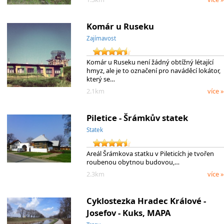
Komár u Ruseku
Zajímavost
Komár u Ruseku není žádný obtížný létající
hmyz, ale je to označení pro naváděcí lokátor,
který se…
2.1km
více »
Piletice - Šrámkův statek
Statek
Areál Šrámkova statku v Pileticích je tvořen
roubenou obytnou budovou,…
2.3km
více »
Cyklostezka Hradec Králové -
Josefov - Kuks, MAPA