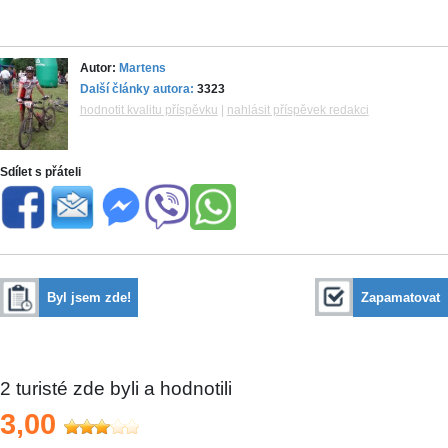
Autor:
Martens
Další články autora:
3323
hodnotit kvalitu příspěvku
|
nahlásit příspěvek redakci
Sdílet s přáteli
Byl jsem zde!
Zapamatovat
2
turisté zde byli a hodnotili
3,00