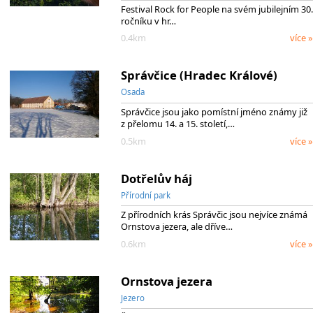
Festival Rock for People na svém jubilejním 30.
ročníku v hr…
0.4km
více »
Správčice (Hradec Králové)
Osada
Správčice jsou jako pomístní jméno známy již
z přelomu 14. a 15. století,…
0.5km
více »
Dotřelův háj
Přírodní park
Z přírodních krás Správčic jsou nejvíce známá
Ornstova jezera, ale dříve…
0.6km
více »
Ornstova jezera
Jezero