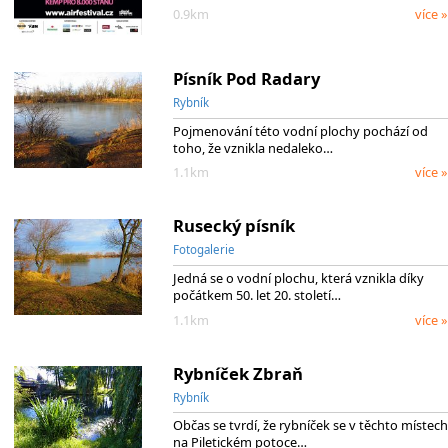
0.9km
více »
Písník Pod Radary
Rybník
Pojmenování této vodní plochy pochází od
toho, že vznikla nedaleko…
1.1km
více »
Rusecký písník
Fotogalerie
Jedná se o vodní plochu, která vznikla díky
počátkem 50. let 20. století…
1.1km
více »
Rybníček Zbraň
Rybník
Občas se tvrdí, že rybníček se v těchto místech
na Piletickém potoce…