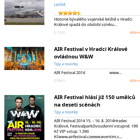
Letiště
Historie bývalého vojenské letiště v Hradci
Králové spadá do období vzniku…
0.7km
více »
AIR Festival v Hradci Králové
ovládnou W&W
Tipy a novinky
AIR Festival 2014 www…
0.9km
více »
AIR Festival hlásí již 150 umělců
na deseti scénách
Tipy a novinky
AIR Festival 2014 15. – 16. 8. 2014Hradec
Králové, FestivalparkDvoudenní vstupné: 199
Kč VIP vstup: 1.390
Kčwww.airfestival.czwww.eventim.c…