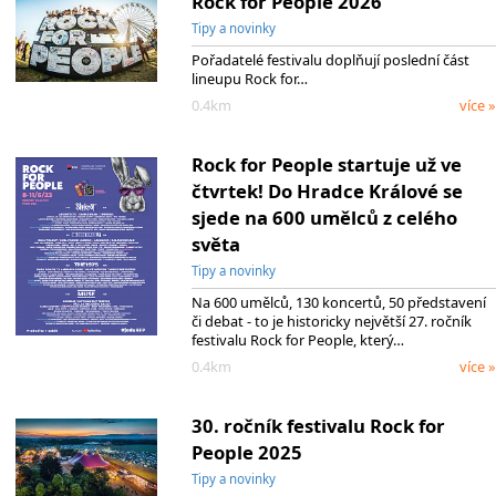
Rock for People 2026
Tipy a novinky
Pořadatelé festivalu doplňují poslední část
lineupu Rock for…
0.4km
více »
Rock for People startuje už ve
čtvrtek! Do Hradce Králové se
sjede na 600 umělců z celého
světa
Tipy a novinky
Na 600 umělců, 130 koncertů, 50 představení
či debat - to je historicky největší 27. ročník
festivalu Rock for People, který…
0.4km
více »
30. ročník festivalu Rock for
People 2025
Tipy a novinky