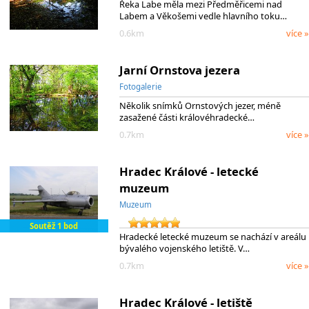
Řeka Labe měla mezi Předměřicemi nad
Labem a Věkošemi vedle hlavního toku…
0.6km
více »
Jarní Ornstova jezera
Fotogalerie
Několik snímků Ornstových jezer, méně
zasažené části královéhradecké…
0.7km
více »
Hradec Králové - letecké
muzeum
Muzeum
Soutěž 1 bod
Hradecké letecké muzeum se nachází v areálu
bývalého vojenského letiště. V…
0.7km
více »
Hradec Králové - letiště