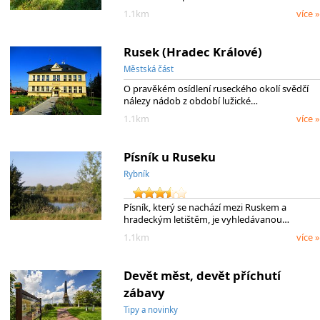
1.1km
více »
Rusek (Hradec Králové)
Městská část
O pravěkém osídlení ruseckého okolí svědčí
nálezy nádob z období lužické…
1.1km
více »
Písník u Ruseku
Rybník
Písník, který se nachází mezi Ruskem a
hradeckým letištěm, je vyhledávanou…
1.1km
více »
Devět měst, devět příchutí
zábavy
Tipy a novinky