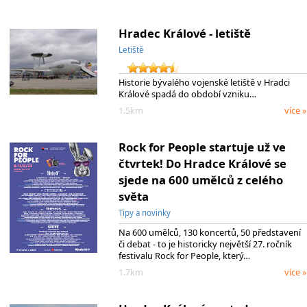
Hradec Králové - letiště
Letiště
Historie bývalého vojenské letiště v Hradci
Králové spadá do období vzniku…
1.5km
více »
Rock for People startuje už ve
čtvrtek! Do Hradce Králové se
sjede na 600 umělců z celého
světa
Tipy a novinky
Na 600 umělců, 130 koncertů, 50 představení
či debat - to je historicky největší 27. ročník
festivalu Rock for People, který…
1.7km
více »