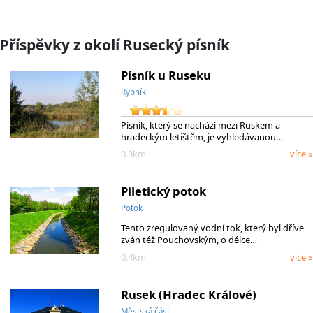
Příspěvky z okolí Rusecký písník
Písník u Ruseku
Rybník
Písník, který se nachází mezi Ruskem a
hradeckým letištěm, je vyhledávanou…
0.3km
více »
Piletický potok
Potok
Tento zregulovaný vodní tok, který byl dříve
zván též Pouchovským, o délce…
0.4km
více »
Rusek (Hradec Králové)
Městská část