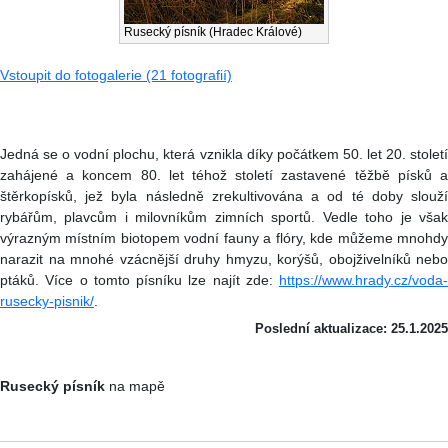
Rusecký písník (Hradec Králové)
Vstoupit do fotogalerie (21 fotografií)
Jedná se o vodní plochu, která vznikla díky počátkem 50. let 20. století
zahájené a koncem 80. let téhož století zastavené těžbě písků a
štěrkopísků, jež byla následně zrekultivována a od té doby slouží
rybářům, plavcům i milovníkům zimních sportů. Vedle toho je však
výrazným místním biotopem vodní fauny a flóry, kde můžeme mnohdy
narazit na mnohé vzácnější druhy hmyzu, korýšů, obojživelníků nebo
ptáků. Více o tomto písníku lze najít zde:
https://www.hrady.cz/voda-
rusecky-pisnik/
.
Poslední aktualizace: 25.1.2025
Rusecký písník
na mapě