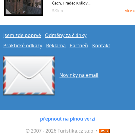
Čech, Hradec Králov…
5.9km
více »
Jsem zde poprvé
Odměny za články
Praktické odkazy
Reklama
Partneři
Kontakt
Novinky na email
přepnout na plnou verzi
© 2007 - 2026 Turistika.cz s.r.o. •