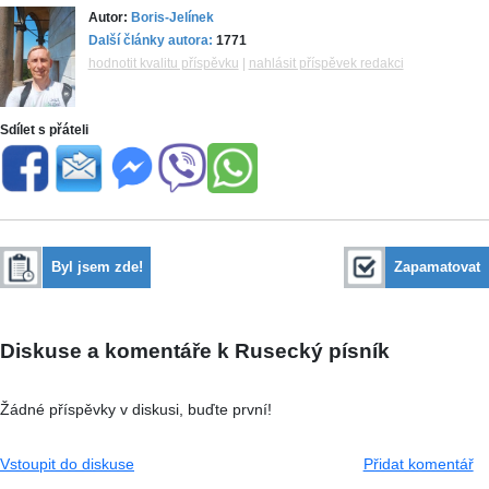
Autor:
Boris-Jelínek
Další články autora:
1771
hodnotit kvalitu příspěvku
|
nahlásit příspěvek redakci
Sdílet s přáteli
Byl jsem zde!
Zapamatovat
Diskuse a komentáře k Rusecký písník
Žádné příspěvky v diskusi, buďte první!
Vstoupit do diskuse
Přidat komentář