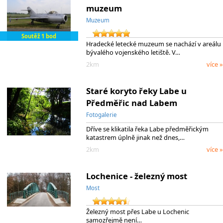
muzeum
Muzeum
Soutěž 1 bod
Hradecké letecké muzeum se nachází v areálu
bývalého vojenského letiště. V…
2km
více »
Staré koryto řeky Labe u
Předměřic nad Labem
Fotogalerie
Dříve se klikatila řeka Labe předměřickým
katastrem úplně jinak než dnes,…
2km
více »
Lochenice - železný most
Most
Železný most přes Labe u Lochenic
samozřejmě není…