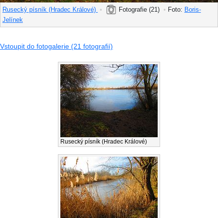
Rusecký písník (Hradec Králové)
•
Fotografie (21)
•
Foto:
Boris-
Jelínek
Vstoupit do fotogalerie (21 fotografií)
Rusecký písník (Hradec Králové)