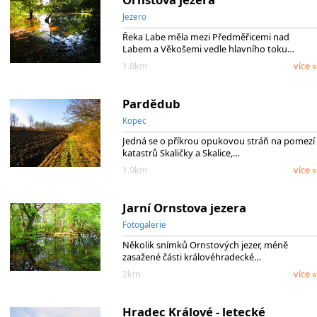
Jezero
Řeka Labe měla mezi Předměřicemi nad
Labem a Věkošemi vedle hlavního toku…
1.8km
více »
Pardědub
Kopec
Jedná se o příkrou opukovou stráň na pomezí
katastrů Skaličky a Skalice,…
1.9km
více »
Jarní Ornstova jezera
Fotogalerie
Několik snímků Ornstových jezer, méně
zasažené části královéhradecké…
2km
více »
Hradec Králové - letecké