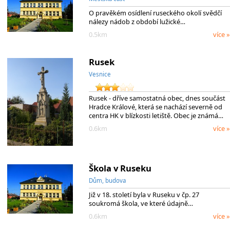
O pravěkém osídlení ruseckého okolí svědčí
nálezy nádob z období lužické…
0.5km
více »
Rusek
Vesnice
Rusek - dříve samostatná obec, dnes součást
Hradce Králové, která se nachází severně od
centra HK v blízkosti letiště. Obec je známá…
0.6km
více »
Škola v Ruseku
Dům, budova
Již v 18. století byla v Ruseku v čp. 27
soukromá škola, ve které údajně…
0.6km
více »