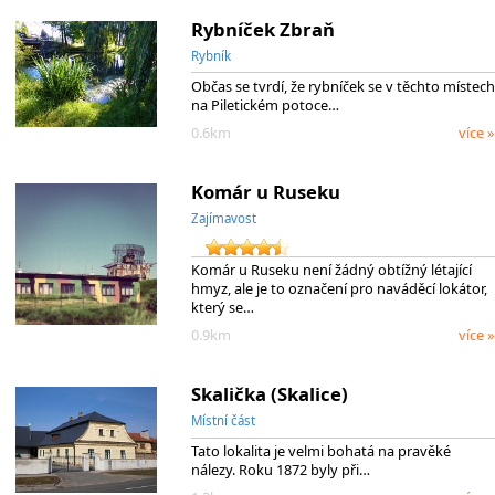
Rybníček Zbraň
Rybník
Občas se tvrdí, že rybníček se v těchto místech
na Piletickém potoce…
0.6km
více »
Komár u Ruseku
Zajímavost
Komár u Ruseku není žádný obtížný létající
hmyz, ale je to označení pro naváděcí lokátor,
který se…
0.9km
více »
Skalička (Skalice)
Místní část
Tato lokalita je velmi bohatá na pravěké
nálezy. Roku 1872 byly při…