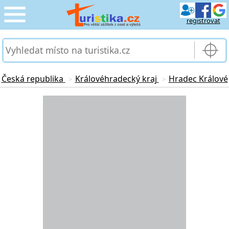
registrovat
CESTOVÁNÍ
›
SLUŽBY & DOPRAVA
›
Česká republika
Královéhradecký kraj
Hradec Králové
>
>
PRO TURISTY
Loading...
›
MOJE TURISTIKA
›