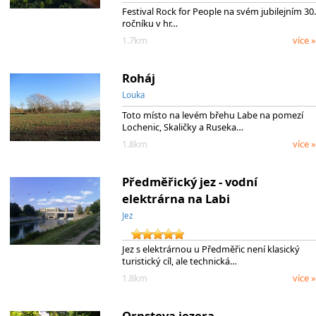
Festival Rock for People na svém jubilejním 30.
ročníku v hr…
1.7km
více »
Roháj
Louka
Toto místo na levém břehu Labe na pomezí
Lochenic, Skaličky a Ruseka…
1.8km
více »
Předměřický jez - vodní
elektrárna na Labi
Jez
Jez s elektrárnou u Předměřic není klasický
turistický cíl, ale technická…
1.8km
více »
Ornstova jezera