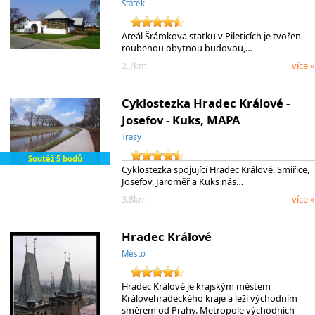
Statek
Areál Šrámkova statku v Pileticích je tvořen
roubenou obytnou budovou,…
2.7km
více »
Cyklostezka Hradec Králové -
Josefov - Kuks, MAPA
Trasy
Soutěž 5 bodů
Cyklostezka spojující Hradec Králové, Smiřice,
Josefov, Jaroměř a Kuks nás…
3.8km
více »
Hradec Králové
Město
Hradec Králové je krajským městem
Královehradeckého kraje a leží východním
směrem od Prahy. Metropole východních