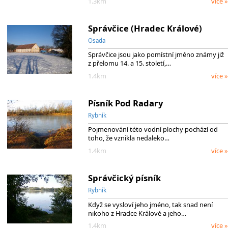
1.3km
více »
Správčice (Hradec Králové)
Osada
Správčice jsou jako pomístní jméno známy již
z přelomu 14. a 15. století,…
1.4km
více »
Písník Pod Radary
Rybník
Pojmenování této vodní plochy pochází od
toho, že vznikla nedaleko…
1.4km
více »
Správčický písník
Rybník
Když se vysloví jeho jméno, tak snad není
nikoho z Hradce Králové a jeho…
1.4km
více »