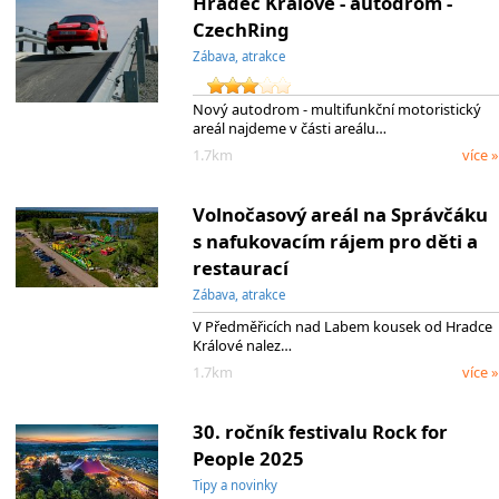
Hradec Králové - autodrom -
CzechRing
Zábava, atrakce
Nový autodrom - multifunkční motoristický
areál najdeme v části areálu…
1.7km
více »
Volnočasový areál na Správčáku
s nafukovacím rájem pro děti a
restaurací
Zábava, atrakce
V Předměřicích nad Labem kousek od Hradce
Králové nalez…
1.7km
více »
30. ročník festivalu Rock for
People 2025
Tipy a novinky