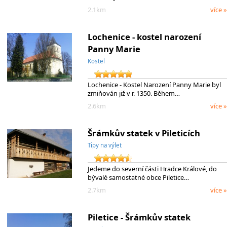
2.1km
více »
Lochenice - kostel narození
Panny Marie
Kostel
Lochenice - Kostel Narození Panny Marie byl
zmiňován již v r. 1350. Během…
2.6km
více »
Šrámkův statek v Pileticích
Tipy na výlet
Jedeme do severní části Hradce Králové, do
bývalé samostatné obce Piletice…
2.7km
více »
Piletice - Šrámkův statek