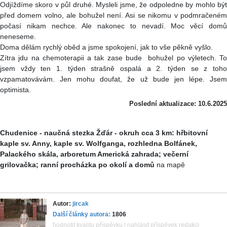
Odjíždíme skoro v půl druhé. Mysleli jsme, že odpoledne by mohlo být
před domem volno, ale bohužel není. Asi se nikomu v podmračeném
počasí nikam nechce. Ale nakonec to nevadí. Moc věcí domů
neneseme.
Doma dělám rychlý oběd a jsme spokojení, jak to vše pěkně vyšlo.
Zítra jdu na chemoterapii a tak zase bude bohužel po výletech. To
jsem vždy ten 1. týden strašně ospalá a 2. týden se z toho
vzpamatovávám. Jen mohu doufat, že už bude jen lépe. Jsem
optimista.
Poslední aktualizace: 10.6.2025
Chudenice - naučná stezka Žďár - okruh cca 3 km: hřbitovní
kaple sv. Anny, kaple sv. Wolfganga, rozhledna Bolfánek,
Palackého skála, arboretum Americká zahrada; večerní
grilovačka; ranní procházka po okolí a domů
na mapě
Autor:
jircak
Další články autora:
1806
hodnotit kvalitu příspěvku
|
nahlásit příspěvek redakci