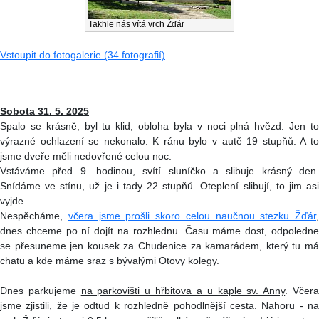
Takhle nás vítá vrch Žďár
Vstoupit do fotogalerie (34 fotografií)
Sobota 31. 5. 2025
Spalo se krásně, byl tu klid, obloha byla v noci plná hvězd. Jen to
výrazné ochlazení se nekonalo. K ránu bylo v autě 19 stupňů. A to
jsme dveře měli nedovřené celou noc.
Vstáváme před 9. hodinou, svítí sluníčko a slibuje krásný den.
Snídáme ve stínu, už je i tady 22 stupňů. Oteplení slibují, to jim asi
vyjde.
Nespěcháme,
včera jsme prošli skoro celou naučnou stezku Žďár
,
dnes chceme po ní dojít na rozhlednu. Času máme dost, odpoledne
se přesuneme jen kousek za Chudenice za kamarádem, který tu má
chatu a kde máme sraz s bývalými Otovy kolegy.
Dnes parkujeme
na parkovišti u hřbitova a u kaple sv. Anny
. Včer
jsme zjistili, že je odtud k rozhledně pohodlnější cesta. Nahoru -
na