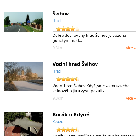
Švihov
Hrad
Dobře dochovaný hrad Švihov je pozdně
gotickým hrad…
9.3km
více »
Vodní hrad Švihov
Hrad
Vodní hrad Švihov Když jsme za mrazivého
lednového jitra vystupovali z…
9.3km
více »
Koráb u Kdyně
Kopec