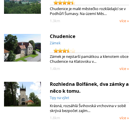
Chudenice je malé městečko rozkládající se v
Podhůří Šumavy. Na území Měs…
1.3km
více »
Chudenice
Zámek
Zámek je nejstarší památkou a klenotem obce
Chudenice na Klatovsku v…
1.4km
více »
Rozhledna Bolfánek, dva zámky a
něco k tomu.
Tipy na výlet
Krásná, rozsáhlá Švihovská vrchovina v sobě
skrývá bezpočet zajím…
1.8km
více »