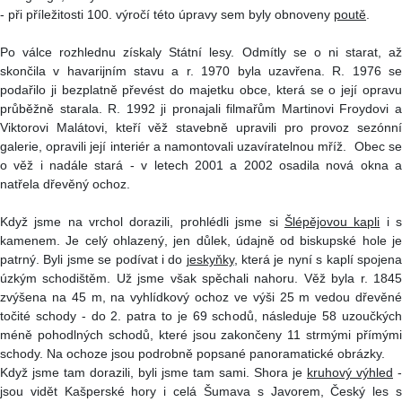
- při příležitosti 100. výročí této úpravy sem byly obnoveny
poutě
.
Po válce rozhlednu získaly Státní lesy. Odmítly se o ni starat, až
skončila v havarijním stavu a r. 1970 byla uzavřena. R. 1976 se
podařilo ji bezplatně převést do majetku obce, která se o její opravu
průběžně starala. R. 1992 ji pronajali filmařům Martinovi Froydovi a
Viktorovi Malátovi, kteří věž stavebně upravili pro provoz sezónní
galerie, opravili její interiér a namontovali uzavíratelnou mříž. Obec se
o věž i nadále stará - v letech 2001 a 2002 osadila nová okna a
natřela dřevěný ochoz.
Když jsme na vrchol dorazili, prohlédli jsme si
Šlépějovou kapli
i 
kamenem. Je celý ohlazený, jen důlek, údajně od biskupské hole je
patrný. Byli jsme se podívat i do
jeskyňky
, která je nyní s kaplí spojen
úzkým schodištěm. Už jsme však spěchali nahoru. Věž byla r. 1845
zvýšena na 45 m, na vyhlídkový ochoz ve výši 25 m vedou dřevěné
točité schody - do 2. patra to je 69 schodů, následuje 58 uzoučkých
méně pohodlných schodů, které jsou zakončeny 11 strmými přímými
schody. Na ochoze jsou podrobně popsané panoramatické obrázky.
Když jsme tam dorazili, byli jsme tam sami. Shora je
kruhový výhled
-
jsou vidět Kašperské hory i celá Šumava s Javorem, Český les s