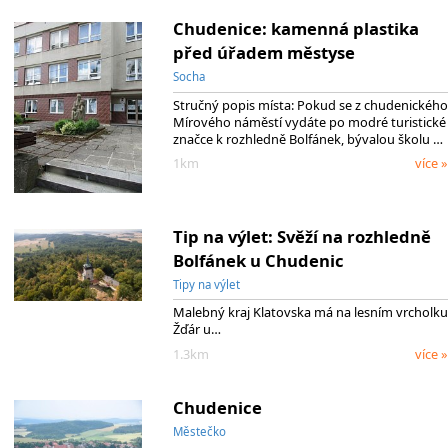
Chudenice: kamenná plastika
před úřadem městyse
Socha
Stručný popis místa: Pokud se z chudenického
Mírového náměstí vydáte po modré turistické
značce k rozhledně Bolfánek, bývalou školu …
1km
více »
Tip na výlet: Svěží na rozhledně
Bolfánek u Chudenic
Tipy na výlet
Malebný kraj Klatovska má na lesním vrcholku
Žďár u…
1.3km
více »
Chudenice
Městečko