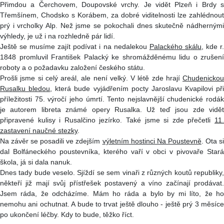
Přimdou a Čerchovem, Doupovské vrchy. Je vidět Plzeň i Brdy s
Třemšínem, Chodsko s Korábem, za dobré viditelnosti lze zahlédnout
prý i vrcholky Alp. Než jsme se pokochali dnes skutečně nádhernými
výhledy, je už i na rozhledně pár lidí.
Ještě se musíme zajít podívat i na nedalekou
Palackého skálu
, kde r
1848 promluvil František Palacký ke shromážděnému lidu o zrušení
roboty a o požadavku založení českého státu.
Prošli jsme si celý areál, ale není velký. V létě zde hrají
Chudenickou
Rusalku bledou
, která bude vyjádřením pocty Jaroslavu Kvapilovi při
příležitosti 75. výročí jeho úmrtí. Tento nejslavnější chudenické rodák
je autorem libreta známé opery Rusalka. Už teď jsou zde vidět
připravené kulisy i Rusalčino jezírko. Také jsme si zde přečetli
11.
zastavení naučné stezky
.
Na závěr se posadili ve zdejším
výletním hostinci Na Poustevně
. Ota s
dal Bolfáneckého poustevníka, kterého vaří v obci v pivovaře Stará
škola, já si dala nanuk.
Dnes tady bude veselo. Sjíždí se sem vinaři z různých koutů republiky,
někteří již mají svůj přístřešek postavený a víno začínají prodávat.
Jsem ráda, že odcházíme. Mám ho ráda a bylo by mi líto, že ho
nemohu ani ochutnat. A bude to trvat ještě dlouho - ještě prý 3 měsíce
po ukončení léčby. Kdy to bude, těžko říct.