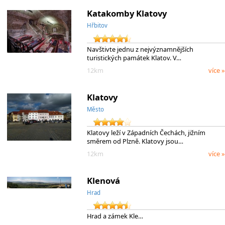
Katakomby Klatovy
Hřbitov
Navštivte jednu z nejvýznamnějších
turistických památek Klatov. V…
12km
více »
Klatovy
Město
Klatovy leží v Západních Čechách, jižním
směrem od Plzně. Klatovy jsou…
12km
více »
Klenová
Hrad
Hrad a zámek Kle…