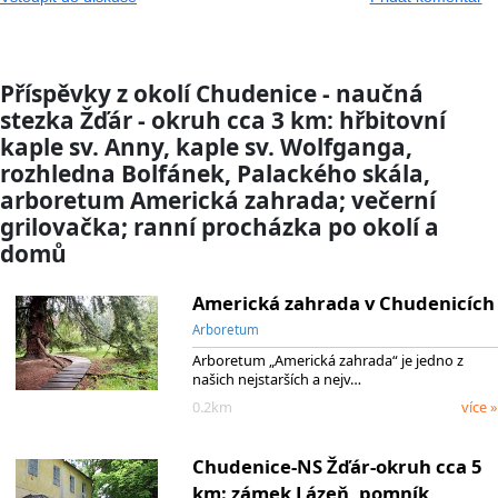
Příspěvky z okolí Chudenice - naučná
stezka Žďár - okruh cca 3 km: hřbitovní
kaple sv. Anny, kaple sv. Wolfganga,
rozhledna Bolfánek, Palackého skála,
arboretum Americká zahrada; večerní
grilovačka; ranní procházka po okolí a
domů
Americká zahrada v Chudenicích
Arboretum
Arboretum „Americká zahrada“ je jedno z
našich nejstarších a nejv…
0.2km
více »
Chudenice-NS Žďár-okruh cca 5
km: zámek Lázeň, pomník