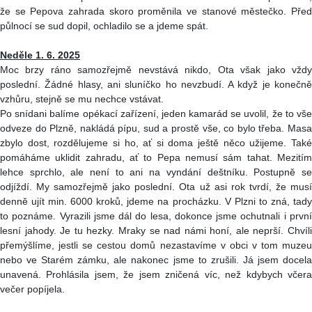
že se Pepova zahrada skoro proměnila ve stanové městečko. Před
půlnocí se sud dopil, ochladilo se a jdeme spát.
Neděle 1. 6. 2025
Moc brzy ráno samozřejmě nevstává nikdo, Ota však jako vždy
poslední. Žádné hlasy, ani sluníčko ho nevzbudí. A když je konečně
vzhůru, stejně se mu nechce vstávat.
Po snídani balíme opékací zařízení, jeden kamarád se uvolil, že to vše
odveze do Plzně, nakládá pípu, sud a prostě vše, co bylo třeba. Masa
zbylo dost, rozdělujeme si ho, ať si doma ještě něco užijeme. Také
pomáháme uklidit zahradu, ať to Pepa nemusí sám tahat. Mezitím
lehce sprchlo, ale není to ani na vyndání deštníku. Postupně se
odjíždí. My samozřejmě jako poslední. Ota už asi rok tvrdí, že musí
denně ujít min. 6000 kroků, jdeme na procházku. V Plzni to zná, tady
to poznáme. Vyrazili jsme dál do lesa, dokonce jsme ochutnali i první
lesní jahody. Je tu hezky. Mraky se nad námi honí, ale neprší. Chvíli
přemýšlíme, jestli se cestou domů nezastavíme v obci v tom muzeu
nebo ve Starém zámku, ale nakonec jsme to zrušili. Já jsem docela
unavená. Prohlásila jsem, že jsem zničená víc, než kdybych včera
večer popíjela.