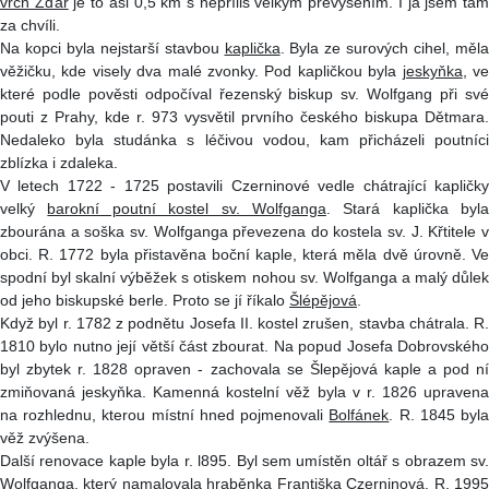
vrch Žďár
je to asi 0,5 km s nepříliš velkým převýšením. I já jsem ta
za chvíli.
Na kopci byla nejstarší stavbou
kaplička
. Byla ze surových cihel, měla
věžičku, kde visely dva malé zvonky. Pod kapličkou byla
jeskyňka
, v
které podle pověsti odpočíval řezenský biskup sv. Wolfgang při své
pouti z Prahy, kde r. 973 vysvětil prvního českého biskupa Dětmara.
Nedaleko byla studánka s léčivou vodou, kam přicházeli poutníci
zblízka i zdaleka.
V letech 1722 - 1725 postavili Czerninové vedle chátrající kapličky
velký
barokní poutní kostel sv. Wolfganga
. Stará kaplička byla
zbourána a soška sv. Wolfganga převezena do kostela sv. J. Křtitele v
obci. R. 1772 byla přistavěna boční kaple, která měla dvě úrovně. Ve
spodní byl skalní výběžek s otiskem nohou sv. Wolfganga a malý důlek
od jeho biskupské berle. Proto se jí říkalo
Šlépějová
.
Když byl r. 1782 z podnětu Josefa II. kostel zrušen, stavba chátrala. R.
1810 bylo nutno její větší část zbourat. Na popud Josefa Dobrovského
byl zbytek r. 1828 opraven - zachovala se Šlepějová kaple a pod ní
zmiňovaná jeskyňka. Kamenná kostelní věž byla v r. 1826 upravena
na rozhlednu, kterou místní hned pojmenovali
Bolfánek
. R. 1845 byl
věž zvýšena.
Další renovace kaple byla r. l895. Byl sem umístěn oltář s obrazem sv.
Wolfganga, který namalovala hraběnka Františka Czerninová. R. 1995