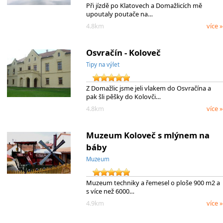
Při jízdě po Klatovech a Domažlicích mě
upoutaly poutače na…
4.8km
více »
Osvračín - Koloveč
Tipy na výlet
Z Domažlic jsme jeli vlakem do Osvračína a
pak šli pěšky do Kolovči…
4.8km
více »
Muzeum Koloveč s mlýnem na
báby
Muzeum
Muzeum techniky a řemesel o ploše 900 m2 a
s více než 6000…
4.9km
více »