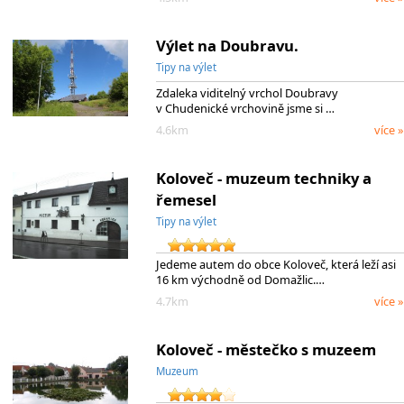
Výlet na Doubravu.
Tipy na výlet
Zdaleka viditelný vrchol Doubravy
v Chudenické vrchovině jsme si …
4.6km
více »
Koloveč - muzeum techniky a
řemesel
Tipy na výlet
Jedeme autem do obce Koloveč, která leží asi
16 km východně od Domažlic.…
4.7km
více »
Koloveč - městečko s muzeem
Muzeum