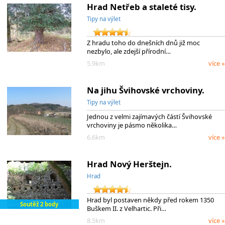
Hrad Netřeb a staleté tisy.
Tipy na výlet
Z hradu toho do dnešních dnů již moc
nezbylo, ale zdejší přírodní…
5.9km
více »
Na jihu Švihovské vrchoviny.
Tipy na výlet
Jednou z velmi zajímavých částí Švihovské
vrchoviny je pásmo několika…
6.6km
více »
Hrad Nový Herštejn.
Hrad
Hrad byl postaven někdy před rokem 1350
Soutěž 2 body
Buškem II. z Velhartic. Při…
8.5km
více »