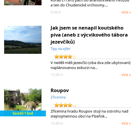
Koráb (773m) patří do Branišovského hvozdu
a ten do Chudenické vrchoviny.…
9.6km
více »
Jak jsem se nenapil koutského
piva (aneb z výcvikového tábora
jezevčíků)
Tipy na výlet
V neděli měli jezevčíci (oba dva zde ubytovaní)
naplánovanou exkurzi na…
10.4km
více »
Roupov
Zřícenina
Zřícenina hradu Roupov stojí na ostrohu nad
Soutěž 1 bod
stejnojmennou obcí na Plzeňsk…
10.8km
více »