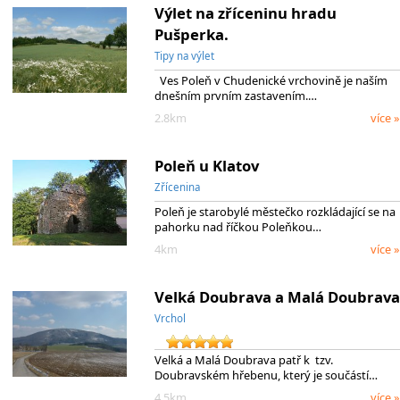
Výlet na zříceninu hradu
Pušperka.
Tipy na výlet
Ves Poleň v Chudenické vrchovině je naším
dnešním prvním zastavením.…
2.8km
více »
Poleň u Klatov
Zřícenina
Poleň je starobylé městečko rozkládající se na
pahorku nad říčkou Poleňkou…
4km
více »
Velká Doubrava a Malá Doubrava
Vrchol
Velká a Malá Doubrava patř k tzv.
Doubravském hřebenu, který je součástí…
4.5km
více »