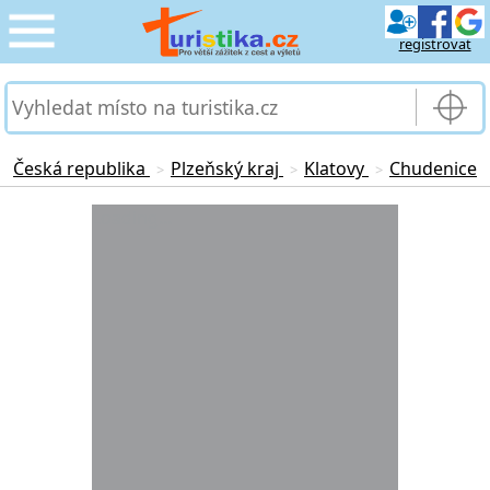
registrovat
CESTOVÁNÍ
›
SLUŽBY & DOPRAVA
›
Česká republika
Plzeňský kraj
Klatovy
Chudenice
>
>
>
PRO TURISTY
Loading...
›
MOJE TURISTIKA
›