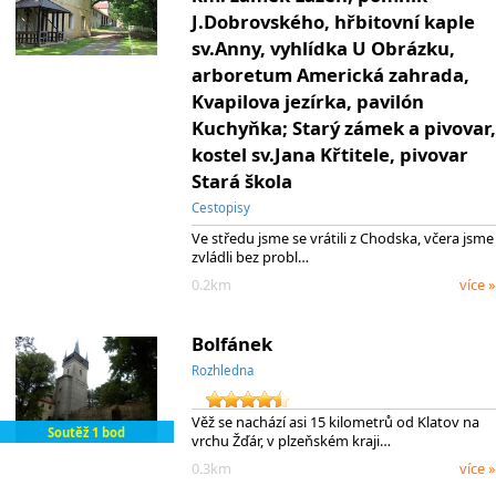
J.Dobrovského, hřbitovní kaple
sv.Anny, vyhlídka U Obrázku,
arboretum Americká zahrada,
Kvapilova jezírka, pavilón
Kuchyňka; Starý zámek a pivovar,
kostel sv.Jana Křtitele, pivovar
Stará škola
Cestopisy
Ve středu jsme se vrátili z Chodska, včera jsme
zvládli bez probl…
0.2km
více »
Bolfánek
Rozhledna
Věž se nachází asi 15 kilometrů od Klatov na
Soutěž 1 bod
vrchu Žďár, v plzeňském kraji…
0.3km
více »