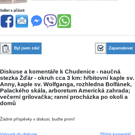
Sdílet s přáteli
Byl jsem zde!
Zapamatovat
Diskuse a komentáře k Chudenice - naučná
stezka Žďár - okruh cca 3 km: hřbitovní kaple sv.
Anny, kaple sv. Wolfganga, rozhledna Bolfánek,
Palackého skála, arboretum Americká zahrada;
večerní grilovačka; ranní procházka po okolí a
domů
Žádné příspěvky v diskusi, buďte první!
Vstoupit do diskuse
Přidat komentář