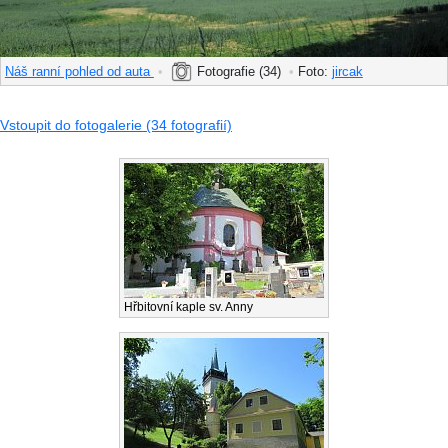
Náš ranní pohled od auta
•
Fotografie (34)
•
Foto:
jircak
Vstoupit do fotogalerie (34 fotografií)
Hřbitovní kaple sv. Anny