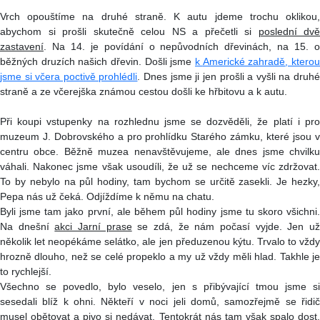
Vrch opouštíme na druhé straně. K autu jdeme trochu oklikou,
abychom si prošli skutečně celou NS a přečetli si
poslední dvě
zastavení
. Na 14. je povídání o nepůvodních dřevinách, na 15. o
běžných druzích našich dřevin. Došli jsme
k
Americké zahradě
, ktero
jsme si včera poctivě prohlédli
. Dnes jsme ji jen prošli a vyšli na druh
straně a ze včerejška známou cestou došli ke hřbitovu a k autu.
Při koupi vstupenky na rozhlednu jsme se dozvěděli, že platí i pro
muzeum J. Dobrovského a pro prohlídku Starého zámku, které jsou v
centru obce. Běžně muzea nenavštěvujeme, ale dnes jsme chvilku
váhali. Nakonec jsme však usoudíli, že už se nechceme víc zdržovat.
To by nebylo na půl hodiny, tam bychom se určitě zasekli. Je hezky,
Pepa nás už čeká. Odjíždíme k němu na chatu.
Byli jsme tam jako první, ale během půl hodiny jsme tu skoro všichni.
Na dnešní
akci Jarní prase
se zdá, že nám počasí vyjde. Jen u
několik let neopékáme selátko, ale jen předuzenou kýtu. Trvalo to vždy
hrozně dlouho, než se celé propeklo a my už vždy měli hlad. Takhle je
to rychlejší.
Všechno se povedlo, bylo veselo, jen s přibývající tmou jsme si
sesedali blíž k ohni. Někteří v noci jeli domů, samozřejmě se řidič
musel obětovat a pivo si nedávat. Tentokrát nás tam však spalo dost,