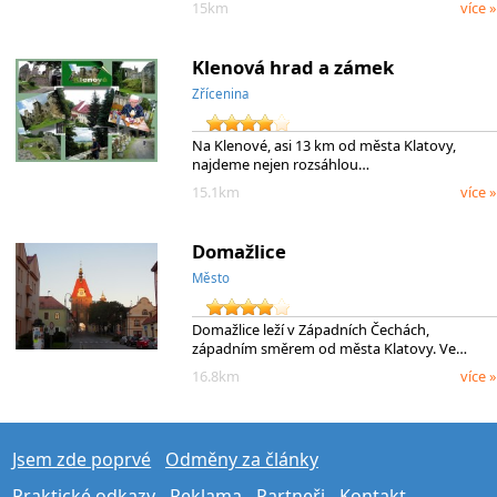
15km
více »
Klenová hrad a zámek
Zřícenina
Na Klenové, asi 13 km od města Klatovy,
najdeme nejen rozsáhlou…
15.1km
více »
Domažlice
Město
Domažlice leží v Západních Čechách,
západním směrem od města Klatovy. Ve…
16.8km
více »
Jsem zde poprvé
Odměny za články
Praktické odkazy
Reklama
Partneři
Kontakt