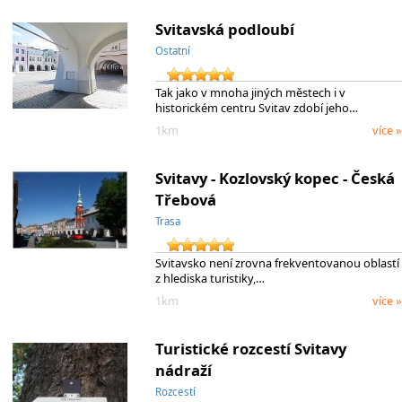
Svitavská podloubí
Ostatní
Tak jako v mnoha jiných městech i v
historickém centru Svitav zdobí jeho…
1km
více »
Svitavy - Kozlovský kopec - Česká
Třebová
Trasa
Svitavsko není zrovna frekventovanou oblastí
z hlediska turistiky,…
1km
více »
Turistické rozcestí Svitavy
nádraží
Rozcestí