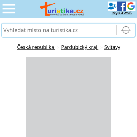
registrovat
CESTOVÁNÍ
›
SLUŽBY & DOPRAVA
›
Česká republika
Pardubický kraj
Svitavy
>
>
PRO TURISTY
Loading...
›
MOJE TURISTIKA
›