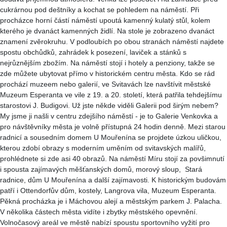
cukrárnou pod deštníky a kochat se pohledem na náměstí. Při
procházce horní částí náměstí upoutá kamenný kulatý stůl, kolem
kterého je dvanáct kamenných židlí. Na stole je zobrazeno dvanáct
znamení zvěrokruhu. V podloubích po obou stranách náměstí najdete
spostu obchůdků, zahrádek k posezení, laviček a stánků s
nejrůznějším zbožím. Na náměstí stojí i hotely a penziony, takže se
zde můžete ubytovat přímo v historickém centru města. Kdo se rád
prochází muzeem nebo galerií, ve Svitavách lze navštívit městské
Muzeum Esperanta ve vile z 19. a 20. století, která patřila tehdejšímu
starostovi J. Budigovi. Už jste někde viděli Galerii pod širým nebem?
My jsme ji našli v centru zdejšího náměstí - je to Galerie Venkovka a
pro návštěvníky města je volně přístupná 24 hodin denně. Mezi starou
radnicí a sousedním domem U Mouřenína se projdete úzkou uličkou,
kterou zdobí obrazy s moderním uměním od svitavských malířů,
prohlédnete si zde asi 40 obrazů. Na náměstí Míru stojí za povšimnutí
i spousta zajímavých měšťanských domů, morový sloup, Stará
radnice, dům U Mouřenína a další zajímavosti. K historickým budovám
patří i Ottendorfův dům, kostely, Langrova vila, Muzeum Esperanta.
Pěkná procházka je i Máchovou alejí a městským parkem J. Palacha.
V několika částech města vidíte i zbytky městského opevnění.
Volnočasový areál ve městě nabízí spoustu sportovního vyžití pro