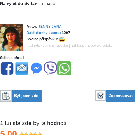
Na výlet do Svitav
na mapě
Autor:
JENNY-JANA
Další články autora:
1297
Kvalita příspěvku:
hodnotit kvalitu příspěvku
|
nahlásit příspěvek redakci
Sdílet s přáteli
Byl jsem zde!
Zapamatovat
1
turista zde byl a hodnotil
5,00