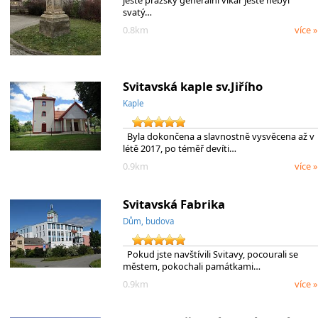
ještě pražský generální vikář ještě nebyl
svatý…
0.8km
více »
Svitavská kaple sv.Jiřího
Kaple
Byla dokončena a slavnostně vysvěcena až v
létě 2017, po téměř devíti…
0.9km
více »
Svitavská Fabrika
Dům, budova
Pokud jste navštívili Svitavy, pocourali se
městem, pokochali památkami…
0.9km
více »