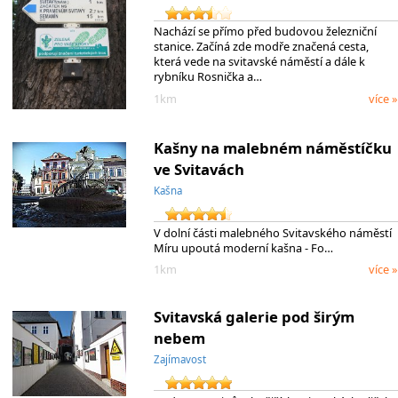
Nachází se přímo před budovou železniční
stanice. Začíná zde modře značená cesta,
která vede na svitavské náměstí a dále k
rybníku Rosnička a…
1km
více »
Kašny na malebném náměstíčku
ve Svitavách
Kašna
V dolní části malebného Svitavského náměstí
Míru upoutá moderní kašna - Fo…
1km
více »
Svitavská galerie pod širým
nebem
Zajímavost