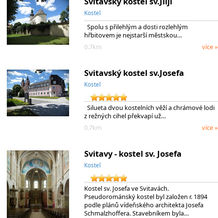
Svitavský kostel sv.Jiljí
Kostel
Spolu s přilehlým a dosti rozlehlým
hřbitovem je nejstarší městskou…
0.7km
více »
Svitavský kostel sv.Josefa
Kostel
Silueta dvou kostelních věží a chrámové lodi
z režných cihel překvapí už…
0.7km
více »
Svitavy - kostel sv. Josefa
Kostel
Kostel sv. Josefa ve Svitavách.
Pseudorománský kostel byl založen r. 1894
podle plánů vídeňského architekta Josefa
Schmalzhoffera. Stavebníkem byla…