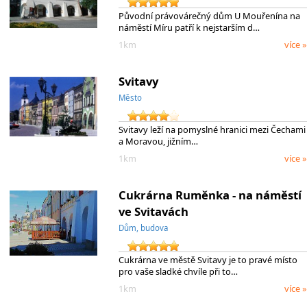
Původní právovárečný dům U Mouřenína na
náměstí Míru patří k nejstarším d…
1km
více »
Svitavy
Město
Svitavy leží na pomyslné hranici mezi Čechami
a Moravou, jižním…
1km
více »
Cukrárna Ruměnka - na náměstí
ve Svitavách
Dům, budova
Cukrárna ve městě Svitavy je to pravé místo
pro vaše sladké chvíle při to…
1km
více »