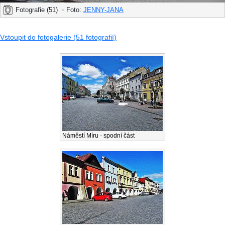
Fotografie (51)
•
Foto:
JENNY-JANA
Vstoupit do fotogalerie (51 fotografií)
Náměstí Míru - spodní část