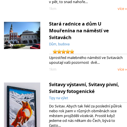
v pět, to snad nahoře…
1km
více »
Stará radnice a dům U
Mouřenína na náměstí ve
Svitavách
Dům, budova
Uprostřed malebného náměstí ve Svitavách
upoutají vaši pozornost dvě…
1km
více »
Svitavy výstavní, Svitavy pivní,
Svitavy fotogenické
Tipy na výlet
Do Svitav. Abych tak řekl za poslední půlrok
nebo rok jsem v různých obměnách sice
městem projížděli vícekrát. Prostě když
jedeme od nás někam do Čech, bývá to
často…