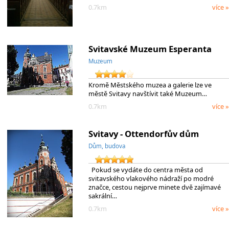
0.7km
více »
Svitavské Muzeum Esperanta
Muzeum
Kromě Městského muzea a galerie lze ve
městě Svitavy navštívit také Muzeum…
0.7km
více »
Svitavy - Ottendorfův dům
Dům, budova
Pokud se vydáte do centra města od
svitavského vlakového nádraží po modré
značce, cestou nejprve minete dvě zajímavé
sakrální…
0.7km
více »