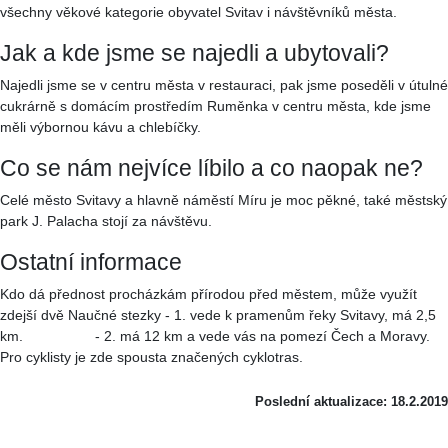
všechny věkové kategorie obyvatel Svitav i návštěvníků města.
Jak a kde jsme se najedli a ubytovali?
Najedli jsme se v centru města v restauraci, pak jsme poseděli v útulné
cukrárně s domácím prostředím Ruměnka v centru města, kde jsme
měli výbornou kávu a chlebíčky.
Co se nám nejvíce líbilo a co naopak ne?
Celé město Svitavy a hlavně náměstí Míru je moc pěkné, také městský
park J. Palacha stojí za návštěvu.
Ostatní informace
Kdo dá přednost procházkám přírodou před městem, může využít
zdejší dvě Naučné stezky - 1. vede k pramenům řeky Svitavy, má 2,5
km. - 2. má 12 km a vede vás na pomezí Čech a Moravy.
Pro cyklisty je zde spousta značených cyklotras.
Poslední aktualizace: 18.2.2019