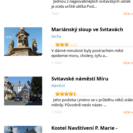
Jednou z nejpůvabnějších svitavských uliček
je zcela určitě ulička Pod…
1km
více »
Mariánský sloup ve Svitavách
Socha
V dávné minulosti byly postrachem měst
epidemie moru, cholery, tyfu a…
1.1km
více »
Svitavské náměstí Míru
Náměstí
Jeho podoba i jméno se v průběhu věků stále
měnily. Původně neslo název …
1.1km
více »
Kostel Navštívení P. Marie -