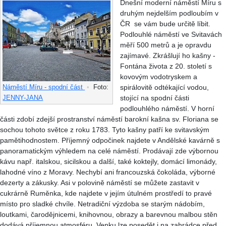
Dnešní moderní náměstí Míru s
druhým nejdelším podloubím v
ČR se vám bude určitě líbit.
Podlouhlé náměstí ve Svitavách
měří 500 metrů a je opravdu
zajímavé. Zkrášlují ho kašny -
Fontána života z 20. století s
kovovým vodotryskem a
spirálovitě odtékající vodou,
Náměstí Míru - spodní část
•
Foto:
stojící na spodní části
JENNY-JANA
podlouhlého náměstí. V horní
části zdobí zdejší prostranství náměstí barokní kašna sv. Floriana se
sochou tohoto světce z roku 1783. Tyto kašny patří ke svitavským
pamětihodnostem. Příjemný odpočinek najdete v Andělské kavárně s
panoramatickým výhledem na celé náměstí. Prodávají zde výbornou
kávu např. italskou, sicilskou a další, také koktejly, domácí limonády,
lahodné víno z Moravy. Nechybí ani francouzská čokoláda, výborné
dezerty a zákusky. Asi v polovině náměstí se můžete zastavit v
cukrárně Ruměnka, kde najdete v jejím útulném prostředí to pravé
místo pro sladké chvíle. Netradiční výzdoba se starým nádobím,
loutkami, čarodějnicemi, knihovnou, obrazy a barevnou malbou stěn
dodává příjemnou atmosféru. Venku lze posedět i na zahrádce před