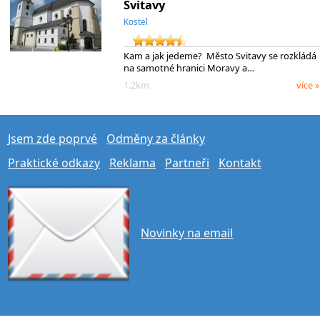
Svitavy
Kostel
Kam a jak jedeme? Město Svitavy se rozkládá
na samotné hranici Moravy a…
1.2km
více »
Jsem zde poprvé
Odměny za články
Praktické odkazy
Reklama
Partneři
Kontakt
Novinky na email