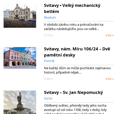
Svitavy • Velký mechanický
betlém
Muzeum
V období závěru roku a pokračování na
začátku následujícího jsou ve velké…
0.7km
více »
Svitavy, nám. Míru 106/24 – Dvě
pamětní desky
Pomník
Ne každý dům se může pochlubit zajímavou
historií, případně nějak…
0.8km
více »
Svitavy – Sv. Jan Nepomucký
Socha
Oblíbený světec, přesněji tedy jeho socha
existuje už od roku 1708, tedy z doby, kdy