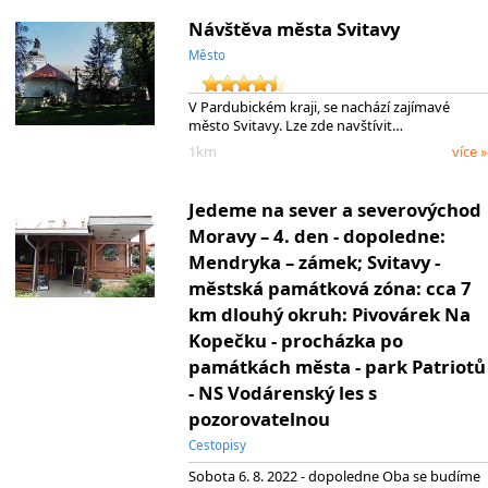
Návštěva města Svitavy
Město
V Pardubickém kraji, se nachází zajímavé
město Svitavy. Lze zde navštívit…
1km
více »
Jedeme na sever a severovýchod
Moravy – 4. den - dopoledne:
Mendryka – zámek; Svitavy -
městská památková zóna: cca 7
km dlouhý okruh: Pivovárek Na
Kopečku - procházka po
památkách města - park Patriotů
- NS Vodárenský les s
pozorovatelnou
Cestopisy
Sobota 6. 8. 2022 - dopoledne Oba se budíme