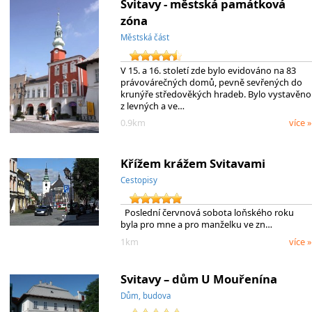
Svitavy - městská památková
zóna
Městská část
V 15. a 16. století zde bylo evidováno na 83
právovárečných domů, pevně sevřených do
krunýře středověkých hradeb. Bylo vystavěno
z levných a ve…
0.9km
více »
Křížem krážem Svitavami
Cestopisy
Poslední červnová sobota loňského roku
byla pro mne a pro manželku ve zn…
1km
více »
Svitavy – dům U Mouřenína
Dům, budova