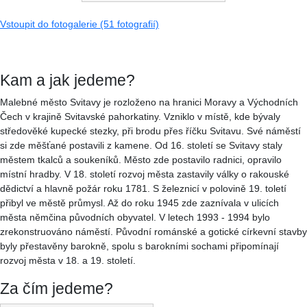
Vstoupit do fotogalerie (51 fotografií)
Kam a jak jedeme?
Malebné město Svitavy je rozloženo na hranici Moravy a Východních
Čech v krajině Svitavské pahorkatiny. Vzniklo v místě, kde bývaly
středověké kupecké stezky, při brodu přes říčku Svitavu. Své náměstí
si zde měšťané postavili z kamene. Od 16. století se Svitavy staly
městem tkalců a soukeníků. Město zde postavilo radnici, opravilo
místní hradby. V 18. století rozvoj města zastavily války o rakouské
dědictví a hlavně požár roku 1781. S železnicí v polovině 19. toletí
přibyl ve městě průmysl. Až do roku 1945 zde zaznívala v ulicích
města němčina původních obyvatel. V letech 1993 - 1994 bylo
zrekonstruováno náměstí. Původní románské a gotické církevní stavby
byly přestavěny barokně, spolu s barokními sochami připomínají
rozvoj města v 18. a 19. století.
Za čím jedeme?