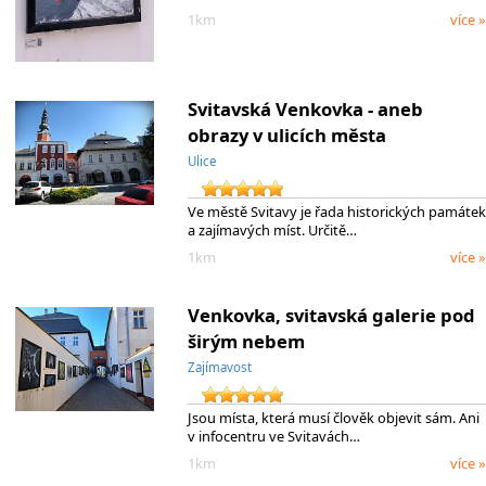
1km
více »
Svitavská Venkovka - aneb
obrazy v ulicích města
Ulice
Ve městě Svitavy je řada historických památek
a zajímavých míst. Určitě…
1km
více »
Venkovka, svitavská galerie pod
širým nebem
Zajímavost
Jsou místa, která musí člověk objevit sám. Ani
v infocentru ve Svitavách…
1km
více »