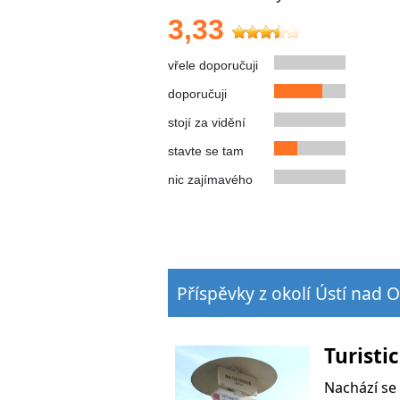
3,33
vřele doporučuji
doporučuji
stojí za vidění
stavte se tam
nic zajímavého
Příspěvky z okolí Ústí nad O
Turisti
Nachází se 