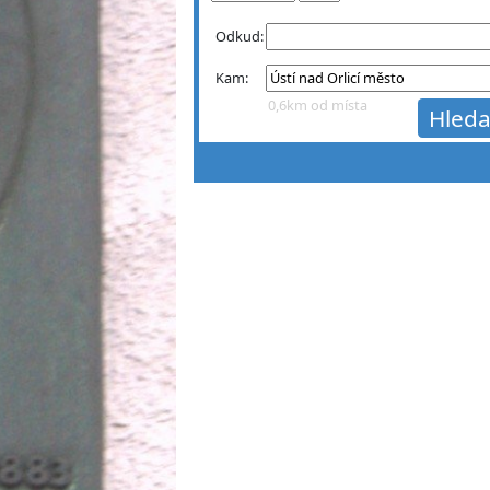
Odkud:
Kam:
0,6km od místa