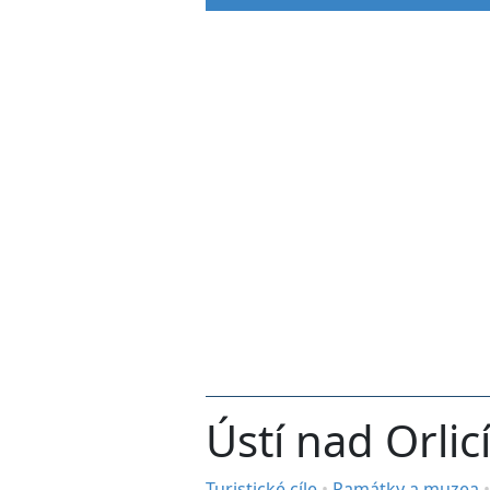
Ústí nad Orlic
Turistické cíle
•
Památky a muzea