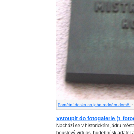
Pamětní deska na jeho rodném domě
Vstoupit do fotogalerie (1 foto
Nachází se v historickém jádru města
houslový virtuos, hudební skladatel 