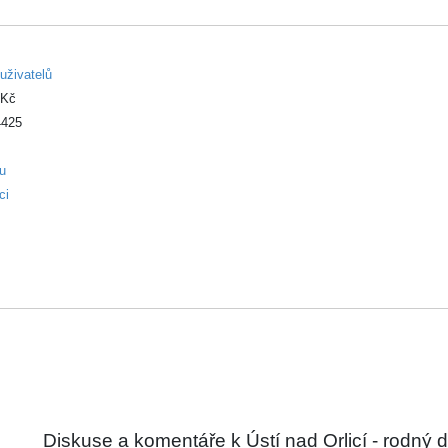
uživatelů
 Kč
425
ku
ci
Diskuse a komentáře k Ústí nad Orlicí - rodný