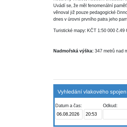
Uvádí se, že měl fenomenální paměť,
věnoval již pouze pedagogické činn
dnes v úrovni prvního patra jeho pam
Turistické mapy: KČT 1:50 000 č.4
Nadmořská výška:
347 metrů nad
Vyhledání vlakového spojení
Datum a čas:
Odkud: