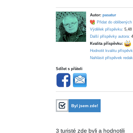
Autor:
pasatur
Přidat do oblibených 
Výdělek příspěvku:
5,48
Další příspěvky autora:
4
Kvalita příspěvku:
Hodnotit kvalitu příspěv
Nahlásit příspěvek redak
Sdílet s přáteli
Byl jsem zde!
3
turisté zde byli a hodnotili