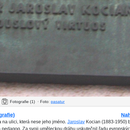
•
Fotografie (1)
•
Foto:
pasatur
grafie)
Nah
 na ulici, která nese jeho jméno.
Jaroslav
Kocian (1883-1950) 
a pedagog. Za svoji uměleckou dráhu uskutečnil řadu evropských