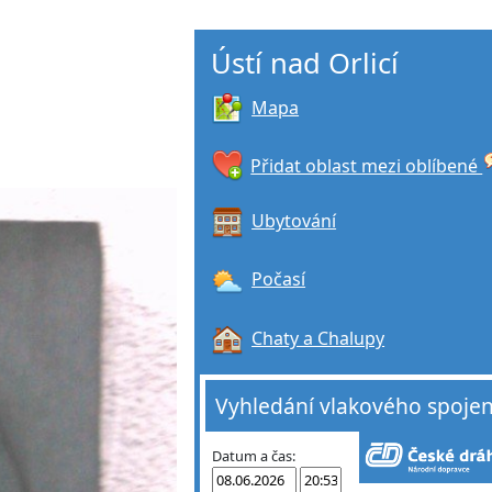
Ústí nad Orlicí
Mapa
Přidat oblast mezi oblíbené
Ubytování
Počasí
Chaty a Chalupy
Vyhledání vlakového spojen
Datum a čas: