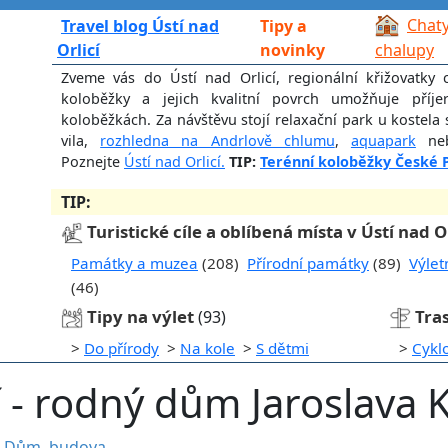
Chaty
Travel blog Ústí nad
Tipy a
Orlicí
novinky
chalupy
Zveme vás do Ústí nad Orlicí, regionální křižovatky 
koloběžky a jejich kvalitní povrch umožňuje příje
koloběžkách. Za návštěvu stojí relaxační park u kostela
vila,
rozhledna na Andrlově chlumu
,
aquapark
neb
Poznejte
Ústí nad Orlicí.
TIP:
Terénní koloběžky České 
TIP:
Turistické cíle a oblíbená místa v Ústí nad Or
Památky a muzea
(208)
Přírodní památky
(89)
Výlet
(46)
Tipy na výlet
Tras
(93)
>
Do přírody
>
Na kole
>
S dětmi
>
Cykl
í - rodný dům Jaroslava 
•
Dům, budova