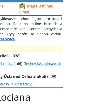
 a
Mapa Ústí nad
Orlicí
cyklostezek. Vhodné jsou pro kola i
rmnou jízdu na in-line bruslích a
 s meditační kaplí, secesní Hernychova
o krytý bazén se slanou vodou.
Petrovice
licí
(1 038)
ní místa
(166)
Technické zajímavosti
y Ústí nad Orlicí a okolí
(209)
otrasy
>
Pěší trasy
Kociana