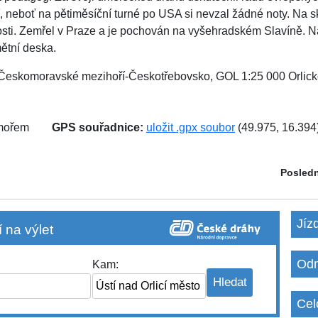
 neboť na pětiměsíční turné po USA si nevzal žádné noty. Na s
osti. Zemřel v Praze a je pochován na vyšehradském Slavíně. 
ětní deska.
9 Českomoravské mezihoří-Českotřebovsko, GOL 1:25 000 Orlic
 mořem
GPS souřadnice:
uložit .gpx soubor
(49.975, 16.394
Posledn
Jíz
 na výlet
Odm
Kam:
Cel