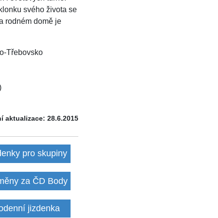
klonku svého života se
Na rodném domě je
ko-Třebovsko
)
í aktualizace: 28.6.2015
denky pro skupiny
ěny za ČD Body
odenní jizdenka