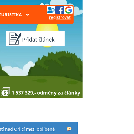
TURISTIKA
›
registrovat
Přidat článek
1 537 329,- odměny za články
tí nad Orlicí mezi oblíbené