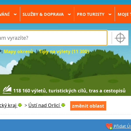
VÁNÍ
SLUŽBY & DOPRAVA
PRO TURISTY
MOJE 
›
›
›
P:
Mapy okresů
|
Tipy na výlety (11 300)
118 160 výletů, turistických cílů, tras a cestopisů
cký kraj
>
Ústí nad Orlicí
změnit oblast
Přidat Ús