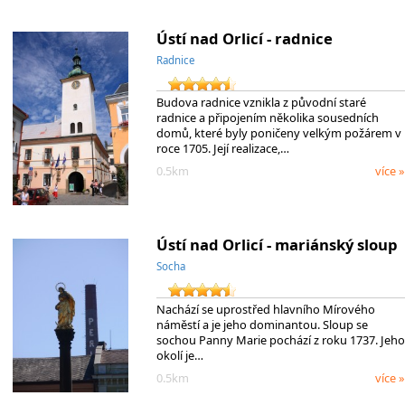
Ústí nad Orlicí - radnice
Radnice
Budova radnice vznikla z původní staré
radnice a připojením několika sousedních
domů, které byly poničeny velkým požárem v
roce 1705. Její realizace,…
0.5km
více »
Ústí nad Orlicí - mariánský sloup
Socha
Nachází se uprostřed hlavního Mírového
náměstí a je jeho dominantou. Sloup se
sochou Panny Marie pochází z roku 1737. Jeho
okolí je…
0.5km
více »