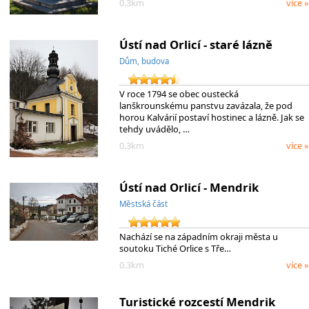
0.3km
více »
Ústí nad Orlicí - staré lázně
Dům, budova
V roce 1794 se obec oustecká
lanškrounskému panstvu zavázala, že pod
horou Kalvárií postaví hostinec a lázně. Jak se
tehdy uvádělo, …
0.3km
více »
Ústí nad Orlicí - Mendrik
Městská část
Nachází se na západním okraji města u
soutoku Tiché Orlice s Tře…
0.3km
více »
Turistické rozcestí Mendrik