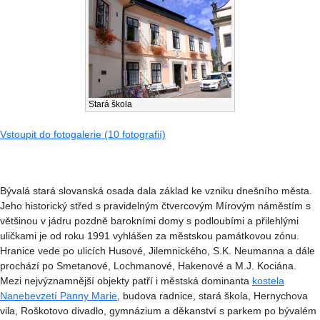
Stará škola
Vstoupit do fotogalerie (10 fotografií)
Bývalá stará slovanská osada dala základ ke vzniku dnešního města.
Jeho historický střed s pravidelným čtvercovým Mírovým náměstím s
většinou v jádru pozdně barokními domy s podloubími a přilehlými
uličkami je od roku 1991 vyhlášen za městskou památkovou zónu.
Hranice vede po ulicích Husové, Jilemnického, S.K. Neumanna a dále
prochází po Smetanové, Lochmanové, Hakenové a M.J. Kociána.
Mezi nejvýznamnější objekty patří i městská dominanta
kostela
Nanebevzetí Panny Marie
, budova radnice, stará škola, Hernychova
vila, Roškotovo divadlo, gymnázium a děkanství s parkem po bývalém