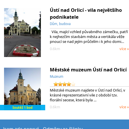
Ústí nad Orlicí - vila největšího
podnikatele
Dům, budova
Vila, mající vzhled půvabného zámečku, patří
k nejhezčím stavbám města a vertikála věže
pnoucí se nad jejím průčelím i k jeho domi…
0.6km
více »
Městské muzeum Ústí nad Orlicí
Muzeum
Městské muzeum najdete v Ústí nad Orlicí, v
krásné reprezentativní vile z období tzv.
florální secese, která byla …
0.6km
více »
Soutěž 1 bod
Jsem zde poprvé
Odměny za články