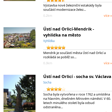
Výstavba nové železniční estakády byla
součástí modernizace želez…
0.2km
více »
Ústí nad Orlicí-Mendrik -
vyhlídka na město
Vyhlídka
Mendrik je součástí města Ústí nad Orlicí a
rozkládá se poblíž so…
0.3km
více »
Ústí nad Orlicí - socha sv. Václava
Socha
Socha byla vytvořena v roce 1762 a umístěna
na hlavním, dnešném Mírovém náměstí. V 60.
letech minulého století byla odsud
odstraněna…