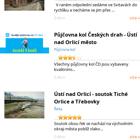
V raném odpoledni sedáme ve Svitavách do
rychlíku a necháme se jim přes …
0.4km
více »
Půjčovna kol Českých drah - Ústí
nad Orlicí město
Půjčovna kol
Soutěž 5 bodů
Všechny půjčovny kol ČD jsou vybaveny
kvalitními…
0.4km
více »
Ústí nad Orlicí - soutok Tiché
Orlice a Třebovky
Řeka
Soutok obou řek se nachází na východním
okraji města poblíž vlako…
0.4km
více »