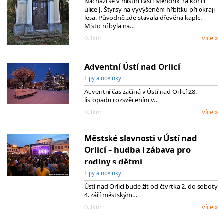
Nachází se v místní části Mendrik na konci
ulice J. Štyrsy na vyvýšeném hřbítku při okraji
lesa. Původně zde stávala dřevěná kaple.
Místo ní byla na…
0.3km
více »
Adventní Ústí nad Orlicí
Tipy a novinky
Adventní čas začíná v Ústí nad Orlicí 28.
listopadu rozsvěcením v…
0.3km
více »
Městské slavnosti v Ústí nad
Orlicí – hudba i zábava pro
rodiny s dětmi
Tipy a novinky
Ústí nad Orlicí bude žít od čtvrtka 2. do soboty
4. září městským…
0.3km
více »