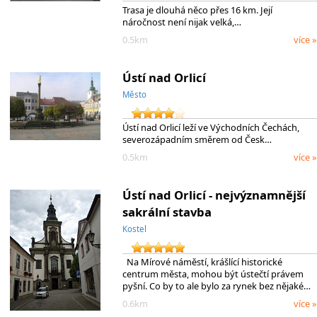
Trasa je dlouhá něco přes 16 km. Její
náročnost není nijak velká,…
0.5km
více »
Ústí nad Orlicí
Město
Ústí nad Orlicí leží ve Východních Čechách,
severozápadním směrem od Česk…
0.5km
více »
Ústí nad Orlicí - nejvýznamnější
sakrální stavba
Kostel
Na Mírové náměstí, krášlící historické
centrum města, mohou být ústečtí právem
pyšní. Co by to ale bylo za rynek bez nějaké…
0.6km
více »