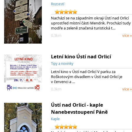
Rozcestí
Nachází se na západním okraji Ústí nad Orlicí
uprostřed místní části Mendrik. Prochází tudy
modře a zeleně značená turistická t…
0.3km
více »
Letní kino Ústí nad Orlicí
Tipy a novinky
Letní kino v Ústí nad Orlicí V parku za
Roškotovým divadlem v Ústí nad Orlicí je
v červenci a …
0.3km
více »
Ústí nad Orlicí - kaple
Nanebevstoupení Páně
Kaple