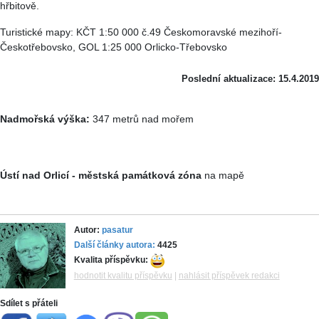
hřbitově.
Turistické mapy: KČT 1:50 000 č.49 Českomoravské mezihoří-
Českotřebovsko, GOL 1:25 000 Orlicko-Třebovsko
Poslední aktualizace: 15.4.2019
Nadmořská výška:
347 metrů nad mořem
Ústí nad Orlicí - městská památková zóna
na mapě
Autor:
pasatur
Další články autora:
4425
Kvalita příspěvku:
hodnotit kvalitu příspěvku
|
nahlásit příspěvek redakci
Sdílet s přáteli