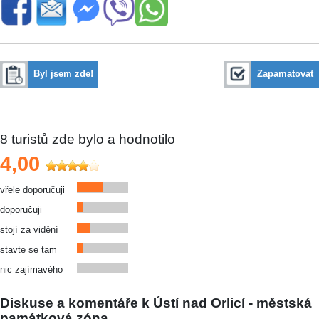
Byl jsem zde!
Zapamatovat
8
turistů zde bylo a hodnotilo
4,00
vřele doporučuji
doporučuji
stojí za vidění
stavte se tam
nic zajímavého
Diskuse a komentáře k Ústí nad Orlicí - městská
památková zóna