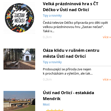
Velká prázdninová hra s ČT
Déčko v Ústí nad Orlicí
Tipy a novinky
Česká televize Déčko připravila pro děti opět
velkou prázdninovou hru „Zastav nečas!“.
Také v…
0.2km
více »
Oáza klidu v rušném centru
města Ústí nad Orlicí
Tipy a novinky
Probouzející se příroda zve nejen
k procházkám a výletům, ale tak…
0.2km
více »
Ústí nad Orlicí - estakáda
Mendrik
Most