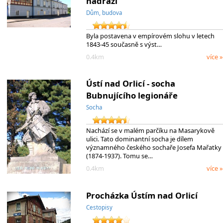
nádraží
Dům, budova
Byla postavena v empírovém slohu v letech
1843-45 současně s výst…
0.4km
více »
Ústí nad Orlicí - socha
Bubnujícího legionáře
Socha
Nachází se v malém parčíku na Masarykově
ulici. Tato dominantní socha je dílem
významného českého sochaře Josefa Mařatky
(1874-1937). Tomu se…
0.4km
více »
Procházka Ústím nad Orlicí
Cestopisy