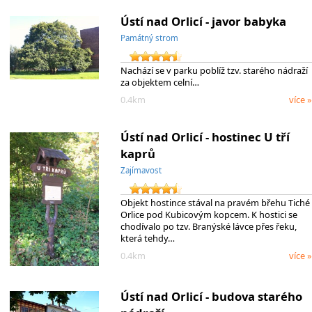
Ústí nad Orlicí - javor babyka
Památný strom
Nachází se v parku poblíž tzv. starého nádraží
za objektem celní…
0.4km
více »
Ústí nad Orlicí - hostinec U tří
kaprů
Zajímavost
Objekt hostince stával na pravém břehu Tiché
Orlice pod Kubicovým kopcem. K hostici se
chodívalo po tzv. Branýské lávce přes řeku,
která tehdy…
0.4km
více »
Ústí nad Orlicí - budova starého