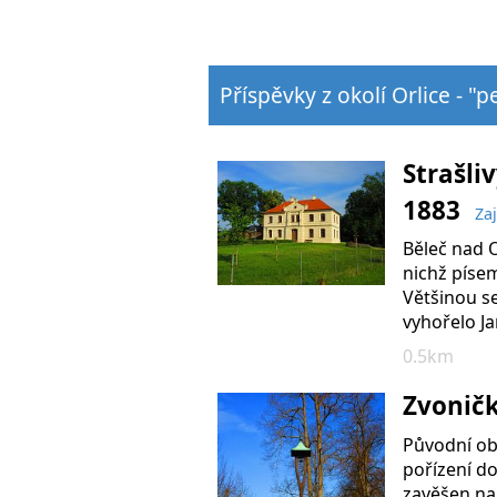
Příspěvky z okolí Orlice - "p
Strašliv
1883
Za
Běleč nad O
nichž písem
Většinou se
vyhořelo Ja
0.5km
Zvoničk
Původní ob
pořízení do
zavěšen na