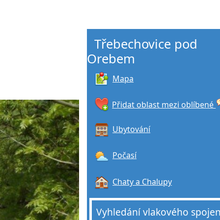
Třebechovice pod
Orebem
Mapa
Přidat oblast mezi oblíbené
Ubytování
Počasí
Chaty a Chalupy
Vyhledání vlakového spojen