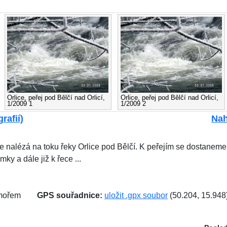
Orlice, peřej pod Bělčí nad Orlicí,
Orlice, peřej pod Bělčí nad Orlicí,
1/2009 1
1/2009 2
rafií)
Nah
 nalézá na toku řeky Orlice pod Bělčí. K peřejím se dostaneme 
y a dále již k řece ...
 mořem
GPS souřadnice:
uložit .gpx soubor
(50.204, 15.948