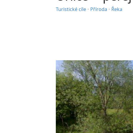
Turistické cíle
•
Příroda
•
Řeka