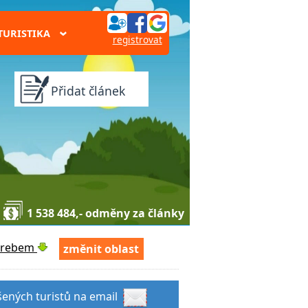
TURISTIKA
›
registrovat
Přidat článek
1 538 484,- odměny za články
Orebem
změnit oblast
šených turistů na email