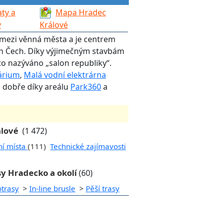
ty a
Mapa Hradec
y
Králové
í mezi věnná města a je centrem
ch Čech. Díky výjimečným stavbám
o nazýváno „salon republiky“.
árium
,
Malá vodní elektrárna
o dobře díky areálu
Park360
a
álové
(1 472)
ní místa
(111)
Technické zajímavosti
sy Hradecko a okolí
(60)
otrasy
>
In-line brusle
>
Pěší trasy