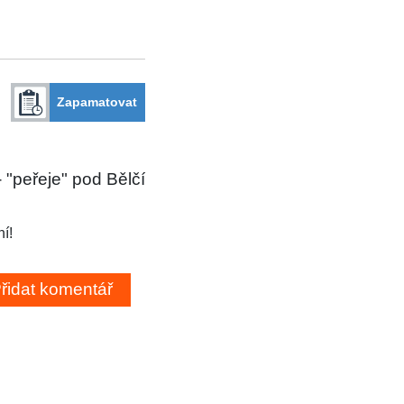
Zapamatovat
 "peřeje" pod Bělčí
í!