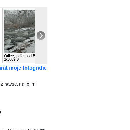
Orlice, peřej pod Bělčí nad Orlicí,
Orlice, peřej pod Bělčí nad Orlicí,
1/2009 3
1/2009 4
rát moje fotografie
z návse, na jejím
)