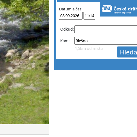
Datum a čas:
Odkud:
Kam:
1,5km od místa