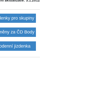
ní aktualizace: 5.1.2012
denky pro skupiny
ěny za ČD Body
odenní jizdenka