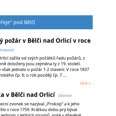
eřeje" pod Bělčí
ý požár v Bělči nad Orlicí v roce
jímavost
rlicí zažila od svých počátků řadu požárů, z
ně doloženy jsou zejména ty z 19. století.
 však jednalo o požár 1-2 stavení. V roce 1837
nského čp. 6; o rok později čp. 7 …
více »
a v Bělči nad Orlicí
Zvonice
ecní zvonek se nazýval „Prokop“ a k jeho
šlo v roce 1759. Krátkou dobu prý býval
 jednom z letitých stromů, poté v dřevěné