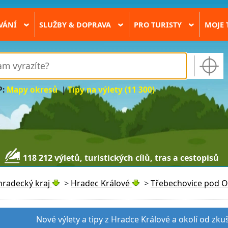
VÁNÍ
SLUŽBY & DOPRAVA
PRO TURISTY
MOJE 
›
›
›
P:
Mapy okresů
|
Tipy na výlety (11 300)
118 212 výletů, turistických cílů, tras a cestopisů
hradecký kraj
>
Hradec Králové
>
Třebechovice pod 
Nové výlety a tipy z Hradce Králové a okolí od zku