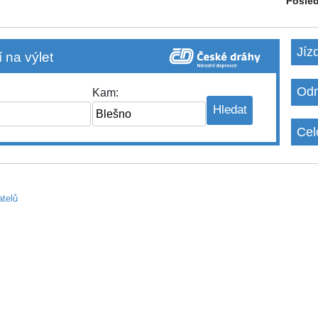
Posled
Jíz
 na výlet
Odm
Kam:
Cel
atelů