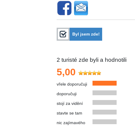
Byl jsem zde!
2
turisté zde byli a hodnotili
5,00
vřele doporučuji
doporučuji
stojí za vidění
stavte se tam
nic zajímavého