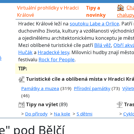
Cha
Virtuální prohlídky v Hradci
Tipy a
Králové
novinky
chalup
Hradec Králové leží na
soutoku Labe a Orlice
. Patř
duchovního života, kultury a vzdělanosti východní
a ojedinělému architektonickému konceptu je měst
Mezi oblíbené turistické cíle patří
Bílá věž
,
Obří akv
Hučák
a
Hradecké lesy
. Mílovníci hudby znají měst
é
festivalu
Rock for People
.
TIP:
Turistické cíle a oblíbená místa v Hradci Kr
Památky a muzea
(319)
Přírodní památky
(73)
Výlet
(46)
Tipy na výlet
Tra
(89)
>
Do přírody
>
Na kole
>
S dětmi
>
Cykl
je" pod Bělčí