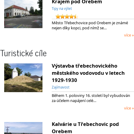
Krajem pod Orebem
Tipy na výlet
Město Třebechovice pod Orebem je známé
nejen díky kopci, pod nímž se…
více »
Turistické cíle
Výstavba třebechovického
městského vodovodu v letech
1929-1930
Zajímavost
Během 1. poloviny 16. století byl vybudován
za účelem napájení celé…
více »
Kalvárie u Třebechovic pod
Orebem