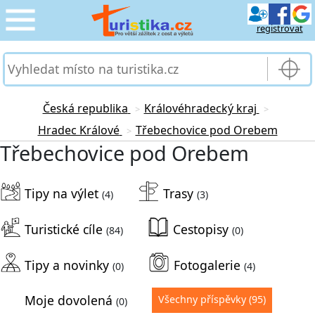
registrovat
CESTOVÁNÍ
›
SLUŽBY & DOPRAVA
›
Česká republika
Královéhradecký kraj
>
>
Hradec Králové
Třebechovice pod Orebem
>
PRO TURISTY
›
Třebechovice pod Orebem
MOJE TURISTIKA
›
Tipy na výlet
Trasy
(4)
(3)
Turistické cíle
Cestopisy
(84)
(0)
Tipy a novinky
Fotogalerie
(0)
(4)
Moje dovolená
Všechny příspěvky
(95)
(0)