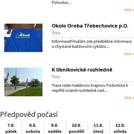
Pohodov…
více »
Okolo Oreba Třebechovice p.O.
Trasa
InformacePřináším zde předběžné informace
o chystané každoroční cyklistic…
více »
K libníkovické rozhledně
Trasa
Trasa vede malebnou krajinou Podorlicka k
nepříliš známé rozhledně nad…
více »
Předpověď počasí
7.8.
8.8.
9.8.
10.8.
11.8.
12.8.
pátek
sobota
neděle
pondělí
úterý
středa