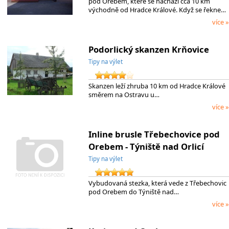
pod Orebem, které se nachází cca 10 km
východně od Hradce Králové. Když se řekne…
více »
Podorlický skanzen Krňovice
Tipy na výlet
Skanzen leží zhruba 10 km od Hradce Králové
směrem na Ostravu u…
více »
Inline brusle Třebechovice pod
Orebem - Týniště nad Orlicí
Tipy na výlet
Vybudovaná stezka, která vede z Třebechovic
pod Orebem do Týniště nad…
více »