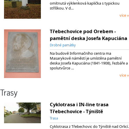
omítnutá výklenková kaplička s typickou
stříškou. V d…
více »
Třebechovice pod Orebem -
pamětní deska Josefa Kapuciána
Drobné památky
Na budově Informačního centra ma
Masarykově náměstí je umístěna pamětní
deska Josefa Kapuciána (1841-1908), řezbáře a
spolutvůrce …
více »
Trasy
Cyklotrasa i IN-line trasa
Třebechovice - Týniště
Trasa
Cyklotrasa z Třebechovic do Týniště nad Orlicí.