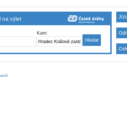
Jíz
 na výlet
Odm
Kam:
Cel
atelů