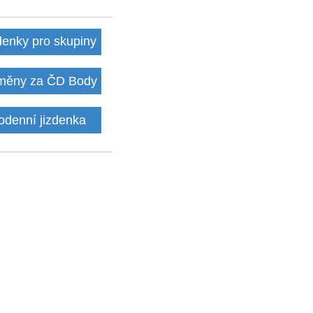
denky pro skupiny
ěny za ČD Body
odenní jizdenka