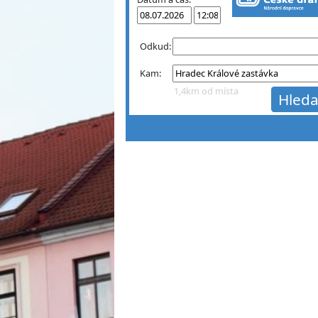
Odkud:
Kam:
1,4km od místa