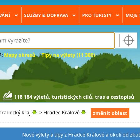
VÁNÍ
SLUŽBY & DOPRAVA
PRO TURISTY
MOJE 
›
›
›
P:
Mapy okresů
|
Tipy na výlety (11 300)
118 184 výletů, turistických cílů, tras a cestopisů
hradecký kraj
>
Hradec Králové
změnit oblast
Nové výlety a tipy z Hradce Králové a okolí od zku