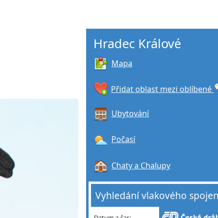
Hradec Králové
Mapa
Přidat oblast mezi oblíbené
Ubytování
Počasí
Chaty a Chalupy
Vyhledání vlakového spojen
Datum a čas: