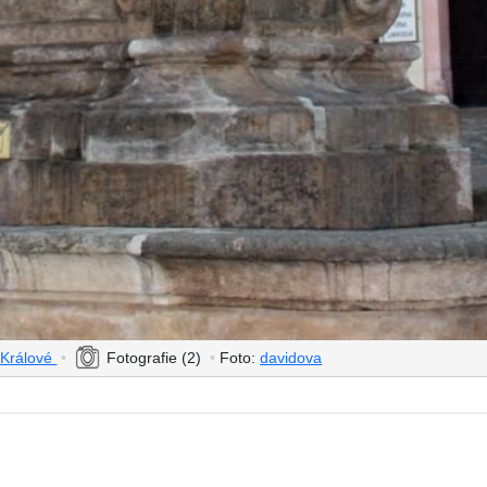
 Králové
•
Fotografie (2)
•
Foto:
davidova