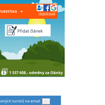
TURISTIKA
›
registrovat
Přidat článek
1 537 608,- odměny za články
šených turistů na email