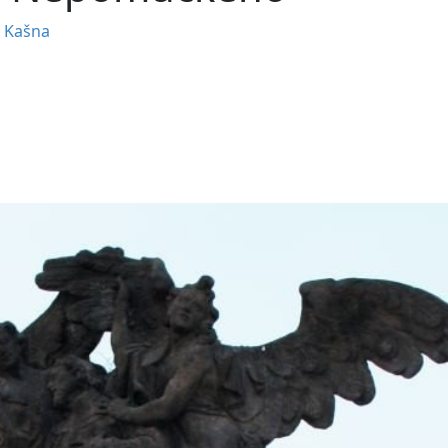
•
Kašna