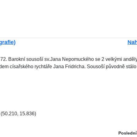
grafie)
Nah
72. Barokní sousoší sv.Jana Nepomuckého se 2 velkými anděly 
dem císařského rychtáře Jana Fridricha. Sousoší původně stálo 
(50.210, 15.836)
Poslední