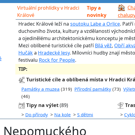
Cha
Virtuální prohlídky v Hradci
Tipy a
Králové
novinky
chalup
Hradec Králové leží na
soutoku Labe a Orlice
. Patř
duchovního života, kultury a vzdělanosti východní
a ojedinělému architektonickému konceptu je měst
Mezi oblíbené turistické cíle patří
Bílá věž
,
Obří akv
Hučák
a
Hradecké lesy
. Mílovníci hudby znají měst
é
festivalu
Rock for People
.
TIP:
Turistické cíle a oblíbená místa v Hradci Kr
Památky a muzea
(319)
Přírodní památky
(73)
Výlet
(46)
Tipy na výlet
Tra
(89)
>
Do přírody
>
Na kole
>
S dětmi
>
Cykl
na Nepomuckého