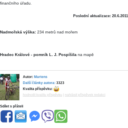
finančního úřadu.
Poslední aktualizace: 20.6.2011
Nadmořská výška:
234 metrů nad mořem
Hradec Králové - pomník L. J. Pospíšila
na mapě
Autor:
Martens
Další články autora:
3323
Kvalita příspěvku:
hodnotit kvalitu příspěvku
|
nahlásit příspěvek redakci
Sdílet s přáteli