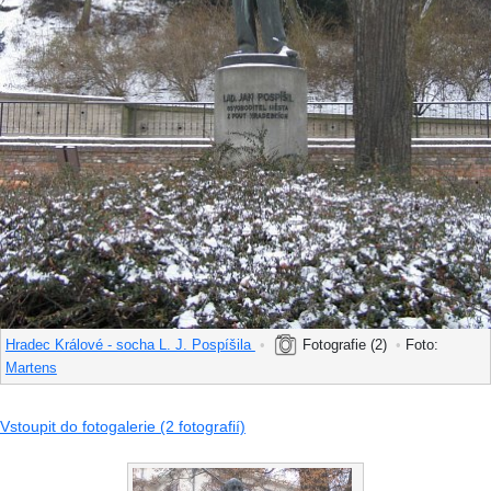
Hradec Králové - socha L. J. Pospíšila
•
Fotografie (2)
•
Foto:
Martens
Vstoupit do fotogalerie (2 fotografií)