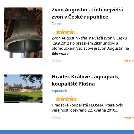
Zvon Augustin - třetí největší
zvon v České rupublice
Zvonice
Zvon Augustin - třetí největší zvon v Česku
29.9.2012 Po pražském Zikmundovi a
olomouckém Václavovi je zvon Augustin na
Bílé věží v…
0.5km
více »
Hradec Králové - aquapark,
koupaliště Flošna
Aquapark
Hradecké koupaliště FLOŠNA, které bylo
veřejnosti otevřeno 22. května 2010…
0.6km
více »