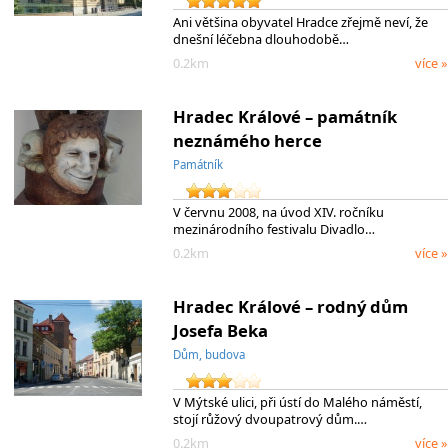
Ani většina obyvatel Hradce zřejmě neví, že
dnešní léčebna dlouhodobě…
0.2km
více »
Hradec Králové – památník
neznámého herce
Památník
V červnu 2008, na úvod XIV. ročníku
mezinárodního festivalu Divadlo…
0.2km
více »
Hradec Králové – rodný dům
Josefa Beka
Dům, budova
V Mýtské ulici, při ústí do Malého náměstí,
stojí růžový dvoupatrový dům.…
0.2km
více »