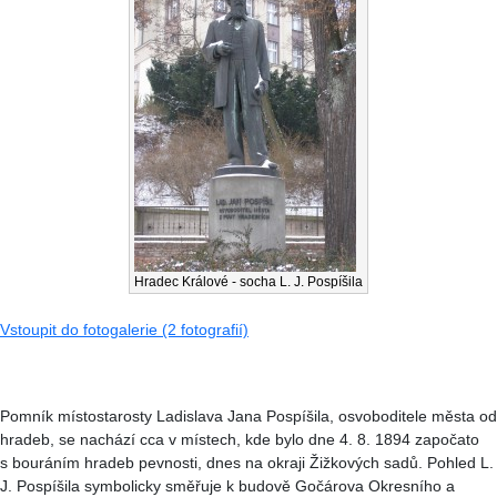
Hradec Králové - socha L. J. Pospíšila
Vstoupit do fotogalerie (2 fotografií)
Pomník místostarosty Ladislava Jana Pospíšila, osvoboditele města od
hradeb, se nachází cca v místech, kde bylo dne 4. 8. 1894 započato
s bouráním hradeb pevnosti, dnes na okraji Žižkových sadů. Pohled L.
J. Pospíšila symbolicky směřuje k budově Gočárova Okresního a