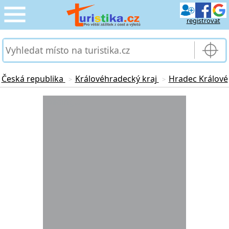
registrovat
CESTOVÁNÍ
›
SLUŽBY & DOPRAVA
›
Česká republika
Královéhradecký kraj
Hradec Králové
>
>
PRO TURISTY
Loading...
›
MOJE TURISTIKA
›