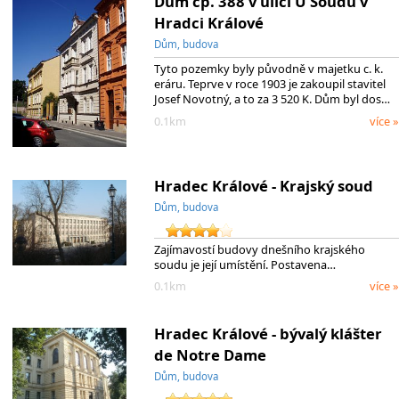
Dům čp. 388 v ulici U Soudu v
Hradci Králové
Dům, budova
Tyto pozemky byly původně v majetku c. k.
eráru. Teprve v roce 1903 je zakoupil stavitel
Josef Novotný, a to za 3 520 K. Dům byl dos…
0.1km
více »
Hradec Králové - Krajský soud
Dům, budova
Zajímavostí budovy dnešního krajského
soudu je její umístění. Postavena…
0.1km
více »
Hradec Králové - bývalý klášter
de Notre Dame
Dům, budova