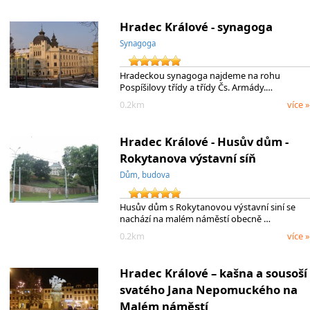
Hradec Králové - synagoga
Synagoga
Hradeckou synagoga najdeme na rohu
Pospíšilovy třídy a třídy Čs. Armády.…
0.2km
více »
Hradec Králové - Husův dům -
Rokytanova výstavní síň
Dům, budova
Husův dům s Rokytanovou výstavní siní se
nachází na malém náměstí obecně …
0.2km
více »
Hradec Králové – kašna a sousoší
svatého Jana Nepomuckého na
Malém náměstí