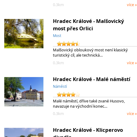
0.3km
více »
Hradec Králové - Malšovický
most přes Orlici
Most
Malšovický obloukový most není klasický
turistický cíl, ale technická…
0.3km
více »
Hradec Králové - Malé náměstí
Náměstí
Malé náměstí, dříve také zvané Husovo,
navazuje na východní konec…
0.3km
více »
Hradec Králové - Klicperovo