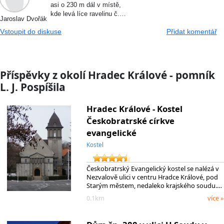
asi o 230 m dál v místě,
kde levá líce ravelinu č.…
Jaroslav Dvořák
Vstoupit do diskuse
Přidat komentář
Příspěvky z okolí Hradec Králové - pomník
L. J. Pospíšila
Hradec Králové - Kostel
Českobratrské církve
evangelické
Kostel
Českobratrský Evangelický kostel se nalézá v
Nezvalově ulici v centru Hradce Králové, pod
Starým městem, nedaleko krajského soudu.…
0.1km
více »