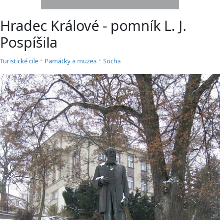
Hradec Králové - pomník L. J.
Pospíšila
•
•
Turistické cíle
Památky a muzea
Socha