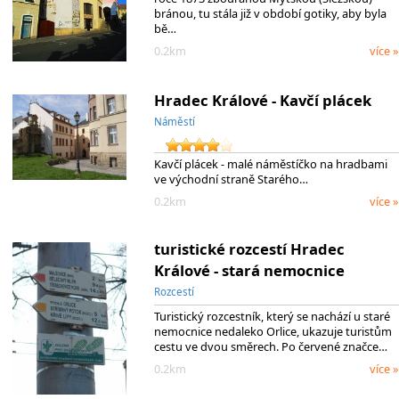
bránou, tu stála již v období gotiky, aby byla
bě…
0.2km
více »
Hradec Králové - Kavčí plácek
Náměstí
Kavčí plácek - malé náměstíčko na hradbami
ve východní straně Starého…
0.2km
více »
turistické rozcestí Hradec
Králové - stará nemocnice
Rozcestí
Turistický rozcestník, který se nachází u staré
nemocnice nedaleko Orlice, ukazuje turistům
cestu ve dvou směrech. Po červené značce…
0.2km
více »