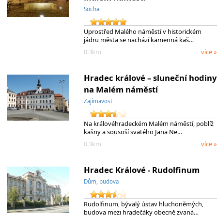
Socha
Uprostřed Malého náměstí v historickém
jádru města se nachází kamenná kaš…
0.3km
více »
Hradec králové – sluneční hodiny
na Malém náměstí
Zajímavost
Na královéhradeckém Malém náměstí, poblíž
kašny a sousoší svatého Jana Ne…
0.3km
více »
Hradec Králové - Rudolfinum
Dům, budova
Rudolfinum, bývalý ústav hluchoněmých,
budova mezi hradečáky obecně zvaná…