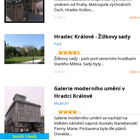
směrem od Prahy. Metropole východních
Čech, Hradec Králov…
0.4km
více »
Hradec Králové - Žižkovy sady
Park
Žižkovy sady - park pod severními hradbami
Starého Města. Sady byly…
0.4km
více »
Galerie moderního umění v
Hradci Králové
Muzeum
Galerie moderního umění se nachází na
Velkém náměstí naproti kostelu Nanebevzetí
Panny Marie. Postavena byla dle plánů
Osvalda…
Soutěž 5 bodů