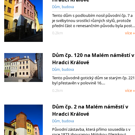
Dům, budova
Tento dům s podloubím nosil původní čp. 7 a
je svébytnou srostlicí různých stylů, protože
přední část o renesančním původu byla post…
0.2km
více »
Dům čp. 120 na Malém náměstí v
Hradci Králové
Dům, budova
Tento původně gotický dům se starým čp. 221
byl přestavěn v polovině 16.…
0.2km
více »
Dům čp. 2 na Malém náměstí v
Hradci Králové
Dům, budova
Původní zástavba, která přímo sousedila s v
roce 1873 zbouranou Mýtskou (Slezskou)