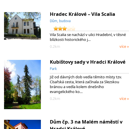
Hradec Králové – Vila Scalia
Dům, budova
Vila Scalia se nachází v ulici Hradební, v těsné
blízkosti historického j…
0.2km
více »
Kubištovy sady v Hradci Králové
Park
Již od dávných dob vedla těmito místy tzv.
Císařská cesta, která začínala za Slezskou
bránou a vedla kolem dnešního
evangelického ko…
0.2km
více »
Dům čp. 3 na Malém náměstí v
Hradci Králové