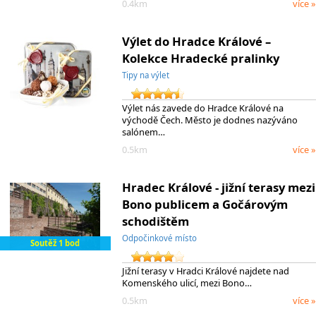
0.4km
více »
Výlet do Hradce Králové –
Kolekce Hradecké pralinky
Tipy na výlet
Výlet nás zavede do Hradce Králové na
východě Čech. Město je dodnes nazýváno
salónem…
0.5km
více »
Hradec Králové - jižní terasy mezi
Bono publicem a Gočárovým
schodištěm
Odpočinkové místo
Soutěž 1 bod
Jižní terasy v Hradci Králové najdete nad
Komenského ulicí, mezi Bono…
0.5km
více »