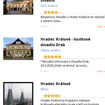
divadlo
Dům, budova
Klicperovo divadlo v Hradci Králové se nachází
v severní části…
0.4km
více »
Hradec Králové - loutkové
divadlo Drak
Zábava, atrakce
*Aktuální informace z Divadla Drak,
20.3.2020„Drak na doma" je nový…
0.4km
více »
Hradec Králové
Město
Hradec Králové je krajským městem
Královehradeckého kraje a leží východním