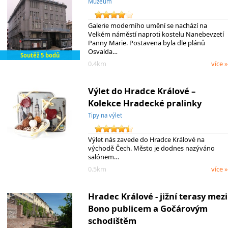
Muzeum
Galerie moderního umění se nachází na
Velkém náměstí naproti kostelu Nanebevzetí
Panny Marie. Postavena byla dle plánů
Osvalda…
Soutěž 5 bodů
0.4km
více »
Výlet do Hradce Králové –
Kolekce Hradecké pralinky
Tipy na výlet
Výlet nás zavede do Hradce Králové na
východě Čech. Město je dodnes nazýváno
salónem…
0.5km
více »
Hradec Králové - jižní terasy mezi
Bono publicem a Gočárovým
schodištěm