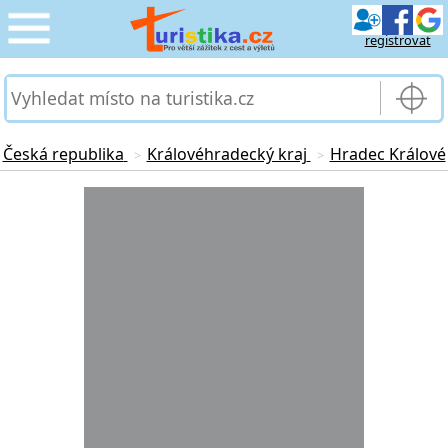
registrovat
CESTOVÁNÍ
›
SLUŽBY & DOPRAVA
›
Česká republika
Královéhradecký kraj
Hradec Králové
>
>
PRO TURISTY
Loading...
›
MOJE TURISTIKA
›