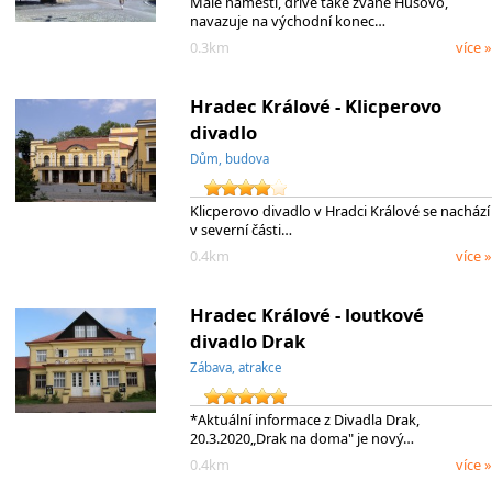
Malé náměstí, dříve také zvané Husovo,
navazuje na východní konec…
0.3km
více »
Hradec Králové - Klicperovo
divadlo
Dům, budova
Klicperovo divadlo v Hradci Králové se nachází
v severní části…
0.4km
více »
Hradec Králové - loutkové
divadlo Drak
Zábava, atrakce
*Aktuální informace z Divadla Drak,
20.3.2020„Drak na doma" je nový…
0.4km
více »