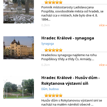
Pomník místostarosty Ladislava Jana
Pospíšila, osvoboditele města od hradeb, se
nachází cca v místech, kde bylo dne 4. 8.
1894…
0.2km
více »
Hradec Králové - synagoga
Synagoga
Hradeckou synagoga najdeme na rohu
Pospíšilovy třídy a třídy Čs. Armády.…
0.2km
více »
Hradec Králové - Husův dům -
Rokytanova výstavní síň
Dům, budova
Husův dům s Rokytanovou výstavní siní se
nachází na malém náměstí obecně …