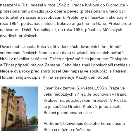
nasazení v Říši, odešel v roce 1942 z Hradce Králové do Olomouce k
profesionálnímu divadlu jako operní pěvec (profesionální umělci byli
od totálního nasazení osvobození). Problémy s hlasivkami ukončily v
roce 1954, po dvanácti letech, Bekovo angažmá na Hané. Přešel proto
na činohru. Další tři desítky let, do roku 1985, působil v Městských
divadlech pražských.
Diváci mohli Josefa Beka vidět v desítkách divadelních her, téměř
sedmdesáti českých filmech a ve dvou stovkách televizních pořadů.
Hrál i v několika seriálech. Z těch nejznámějších jmenujme Chalupáře
a Třicet případů majora Zemana. Jeho hlas znali i posluchači rozhlasu.
Necelé dva roky před smrtí Josef Bek napsal ve spolupráci s Petrem
Hořcem svůj životopis. Kniha se jmenuje Každý den radost.
Josef Bek zemřel 5. května 1995 v Praze ve
věku nedožitých 77 let. Je pochován v Hradci
Králové, na pouchovském hřbitově. V Plotišti,
to je součást Hradce Králové, je po Josefu
Bekovi pojmenovaná ulice.
Podrobnější životopis českého herce Josefa
Beka si můžete přečíst na: