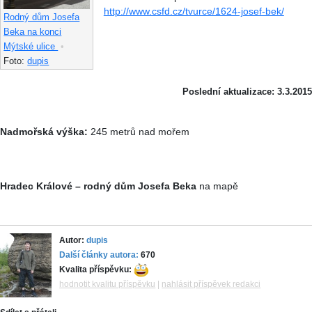
http://www.csfd.cz/tvurce/1624-josef-bek/
Rodný dům Josefa
Beka na konci
Mýtské ulice
•
Foto:
dupis
Poslední aktualizace: 3.3.2015
Nadmořská výška:
245 metrů nad mořem
Hradec Králové – rodný dům Josefa Beka
na mapě
Autor:
dupis
Další články autora:
670
Kvalita příspěvku:
hodnotit kvalitu příspěvku
|
nahlásit příspěvek redakci