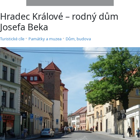
Hradec Králové – rodný dům
Josefa Beka
•
•
Turistické cíle
Památky a muzea
Dům, budova