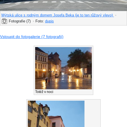
Mýtská ulice s rodným domem Josefa Beka (je to ten růžový vlevo)
•
Fotografie (7)
•
Foto:
dupis
Vstoupit do fotogalerie (7 fotografií)
Totéž v noci