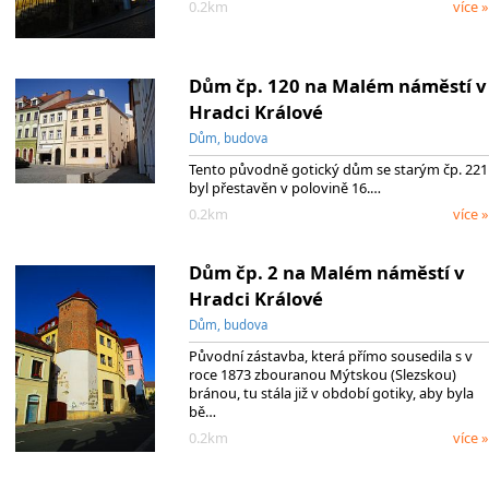
0.2km
více »
Dům čp. 120 na Malém náměstí v
Hradci Králové
Dům, budova
Tento původně gotický dům se starým čp. 221
byl přestavěn v polovině 16.…
0.2km
více »
Dům čp. 2 na Malém náměstí v
Hradci Králové
Dům, budova
Původní zástavba, která přímo sousedila s v
roce 1873 zbouranou Mýtskou (Slezskou)
bránou, tu stála již v období gotiky, aby byla
bě…
0.2km
více »