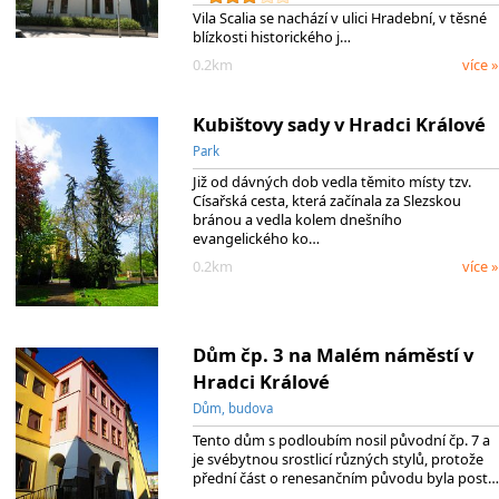
Vila Scalia se nachází v ulici Hradební, v těsné
blízkosti historického j…
0.2km
více »
Kubištovy sady v Hradci Králové
Park
Již od dávných dob vedla těmito místy tzv.
Císařská cesta, která začínala za Slezskou
bránou a vedla kolem dnešního
evangelického ko…
0.2km
více »
Dům čp. 3 na Malém náměstí v
Hradci Králové
Dům, budova
Tento dům s podloubím nosil původní čp. 7 a
je svébytnou srostlicí různých stylů, protože
přední část o renesančním původu byla post…