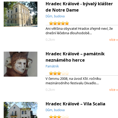
Hradec Králové - bývalý klášter
de Notre Dame
Dům, budova
Ani většina obyvatel Hradce zřejmě neví, že
dnešní léčebna dlouhodobě…
0.2km
více »
Hradec Králové – památník
neznámého herce
Památník
V červnu 2008, na úvod XIV. ročníku
mezinárodního festivalu Divadlo…
0.2km
více »
Hradec Králové – Vila Scalia
Dům, budova