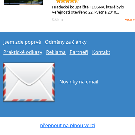
Hradecké koupaliště FLOŠNA, které bylo
veřejnosti otevřeno 22. května 2010…
0.6km
více »
Jsem zde poprvé
Odměny za články
Praktické odkazy
Reklama
Partneři
Kontakt
Novinky na email
přepnout na plnou verzi