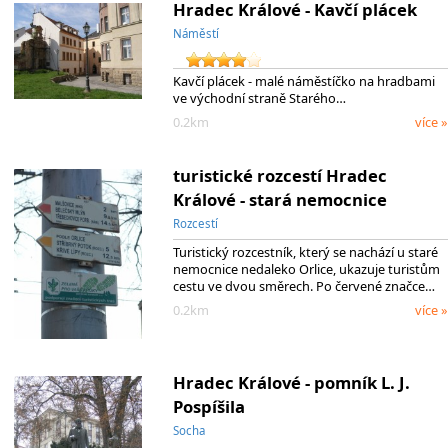
Hradec Králové - Kavčí plácek
Náměstí
Kavčí plácek - malé náměstíčko na hradbami
ve východní straně Starého…
0.2km
více »
turistické rozcestí Hradec
Králové - stará nemocnice
Rozcestí
Turistický rozcestník, který se nachází u staré
nemocnice nedaleko Orlice, ukazuje turistům
cestu ve dvou směrech. Po červené značce…
0.2km
více »
Hradec Králové - pomník L. J.
Pospíšila
Socha