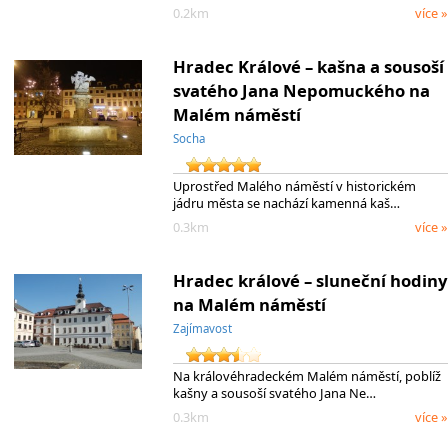
0.2km
více »
Hradec Králové – kašna a sousoší
svatého Jana Nepomuckého na
Malém náměstí
Socha
Uprostřed Malého náměstí v historickém
jádru města se nachází kamenná kaš…
0.3km
více »
Hradec králové – sluneční hodiny
na Malém náměstí
Zajímavost
Na královéhradeckém Malém náměstí, poblíž
kašny a sousoší svatého Jana Ne…
0.3km
více »