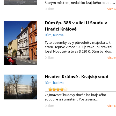
Starým městem, nedaleko krajského soudu.…
0.1km
více »
Dům čp. 388 v ulici U Soudu v
Hradci Králové
Dům, budova
Tyto pozemky byly původně v majetku c. k.
eráru. Teprve v roce 1903 je zakoupil stavitel
Josef Novotný, a to za 3 520 K. Dům byl dos…
0.1km
více »
Hradec Králové - Krajský soud
Dům, budova
Zajímavostí budovy dnešního krajského
soudu je její umístění. Postavena…
0.1km
více »