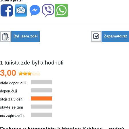
Sdílet s přáteli
Byl jsem zde!
Zapamatovat
1
turista zde byl a hodnotil
3,00
vřele doporučuji
doporučuji
stojí za vidění
stavte se tam
nic zajímavého
Diskuse a komentáře k Hradec Králové – rodný