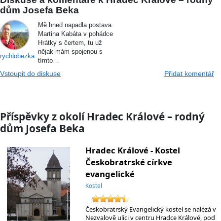
dům Josefa Beka
Mě hned napadla postava
Martina Kabáta v pohádce
Hrátky s čertem, tu už
nějak mám spojenou s
rychlobezka
tímto…
Vstoupit do diskuse
Přidat komentář
Příspěvky z okolí Hradec Králové – rodný
dům Josefa Beka
Hradec Králové - Kostel
Českobratrské církve
evangelické
Kostel
Českobratrský Evangelický kostel se nalézá v
Nezvalově ulici v centru Hradce Králové, pod