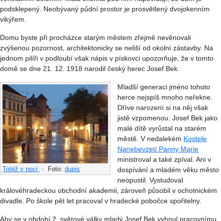
podsklepený. Neobývaný půdní prostor je prosvětlený dvojokenním
vikýřem.
Domu byste při procházce starým městem zřejmě nevěnovali
zvýšenou pozornost, architektonicky se neliší od okolní zástavby. Na
jednom pilíři v podloubí však nápis v pískovci upozorňuje, že v tomto
domě se dne 21. 12. 1918 narodil český herec Josef Bek.
Mladší generaci jméno tohoto
herce nejspíš mnoho neřekne.
Dříve narození si na něj však
jistě vzpomenou. Josef Bek jako
malé dítě vyrůstal na starém
městě. V nedalekém
Kostele
Nanebevzetí Panny Marie
ministroval a také zpíval. Ani v
Totéž v noci
•
Foto:
dupis
dospívání a mladém věku město
neopustil. Vystudoval
královéhradeckou obchodní akademii, zároveň působil v ochotnickém
divadle. Po škole pět let pracoval v hradecké pobočce spořitelny.
Aby se v období 2. světové války mladý Josef Bek vyhnul pracovnímu