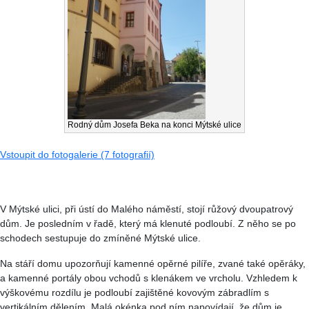
Rodný dům Josefa Beka na konci Mýtské ulice
Vstoupit do fotogalerie (7 fotografií)
V Mýtské ulici, při ústí do Malého náměstí, stojí růžový dvoupatrový
dům. Je posledním v řadě, který má klenuté podloubí. Z něho se po
schodech sestupuje do zmíněné Mýtské ulice.
Na stáří domu upozorňují kamenné opěrné pilíře, zvané také opěráky,
a kamenné portály obou vchodů s klenákem ve vrcholu. Vzhledem k
výškovému rozdílu je podloubí zajištěné kovovým zábradlím s
vertikálním dělením. Malá okénka pod ním napovídají, že dům je