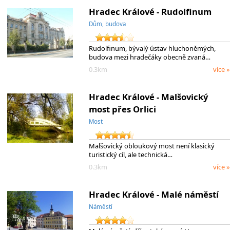
Hradec Králové - Rudolfinum
Dům, budova
Rudolfinum, bývalý ústav hluchoněmých,
budova mezi hradečáky obecně zvaná…
0.3km
více »
Hradec Králové - Malšovický
most přes Orlici
Most
Malšovický obloukový most není klasický
turistický cíl, ale technická…
0.3km
více »
Hradec Králové - Malé náměstí
Náměstí