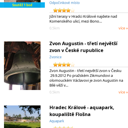
Odpočinkové místo
Soutěž 1 bod
Jižní terasy v Hradci Králové najdete nad
Komenského ulicí, mezi Bono…
0.5km
více »
Zvon Augustin - třetí největší
zvon v České rupublice
Zvonice
Zvon Augustin - třetí největší zvon v Česku
29.9.2012 Po pražském Zikmundovi a
olomouckém Václavovi je zvon Augustin na
Bílé věží v…
0.5km
více »
Hradec Králové - aquapark,
koupaliště Flošna
Aquapark