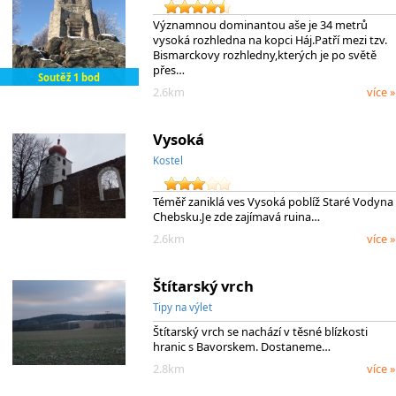
Významnou dominantou aše je 34 metrů
vysoká rozhledna na kopci Háj.Patří mezi tzv.
Bismarckovy rozhledny,kterých je po světě
přes…
Soutěž 1 bod
2.6km
více »
Vysoká
Kostel
Téměř zaniklá ves Vysoká poblíž Staré Vodyna
Chebsku.Je zde zajímavá ruina…
2.6km
více »
Štítarský vrch
Tipy na výlet
Štítarský vrch se nachází v těsné blízkosti
hranic s Bavorskem. Dostaneme…
2.8km
více »