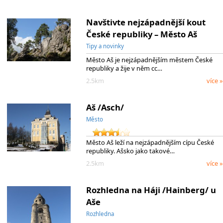
Navštivte nejzápadnější kout
České republiky – Město Aš
Tipy a novinky
Město Aš je nejzápadnějším městem České
republiky a žije v něm cc…
2.5km
více »
Aš /Asch/
Město
Město Aš leží na nejzápadnějším cípu České
republiky. Ašsko jako takové…
2.5km
více »
Rozhledna na Háji /Hainberg/ u
Aše
Rozhledna