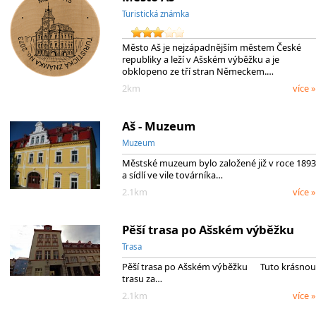
Turistická známka
Město Aš je nejzápadnějším městem České
republiky a leží v Ašském výběžku a je
obklopeno ze tří stran Německem.…
2km
více »
Aš - Muzeum
Muzeum
Městské muzeum bylo založené již v roce 1893
a sídlí ve vile továrníka…
2.1km
více »
Pěší trasa po Ašském výběžku
Trasa
Pěší trasa po Ašském výběžku Tuto krásnou
trasu za…
2.1km
více »