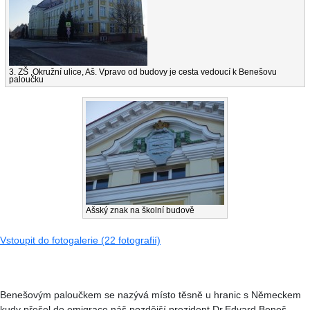
3. ZŠ ,Okružní ulice, Aš. Vpravo od budovy je cesta vedoucí k Benešovu
paloučku
Ašský znak na školní budově
Vstoupit do fotogalerie (22 fotografií)
Benešovým paloučkem se nazývá místo těsně u hranic s Německem
kudy přešel do emigrace náš pozdější prezident Dr.Edvard Beneš.