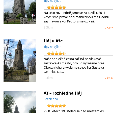
Tipy na výlet
Na této rozhledně jsme se zastavili r. 2011,
když jsme právě pod rozhlednou měli jednu
zajímavou akci. Proto jsme už k ní…
3.3km
více »
Háj u Aše
Tipy na výlet
Naše společná cesta začíná na vlakové
zastávce Aš město, odkud vyrazíme přes
Okružní ulici a vydáme se po lici Gustava
Geipela. Na…
3.3km
více »
Aš – rozhledna Háj
Rozhledna
V 60. letech 19. století se nad městem Aš