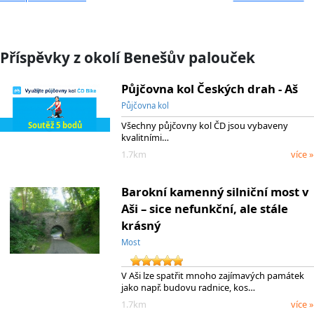
Příspěvky z okolí Benešův palouček
Půjčovna kol Českých drah - Aš
Půjčovna kol
Všechny půjčovny kol ČD jsou vybaveny
Soutěž 5 bodů
kvalitními…
1.7km
více »
Barokní kamenný silniční most v
Aši – sice nefunkční, ale stále
krásný
Most
V Aši lze spatřit mnoho zajímavých památek
jako např. budovu radnice, kos…
1.7km
více »