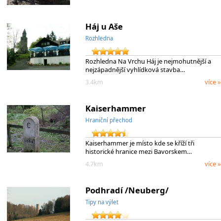
Háj u Aše
Rozhledna
Rozhledna Na Vrchu Háj je nejmohutnější a
nejzápadnější vyhlídková stavba…
3.4km
více »
Kaiserhammer
Hraniční přechod
Kaiserhammer je místo kde se kříží tři
historické hranice mezi Bavorskem…
4.7km
více »
Podhradí /Neuberg/
Tipy na výlet