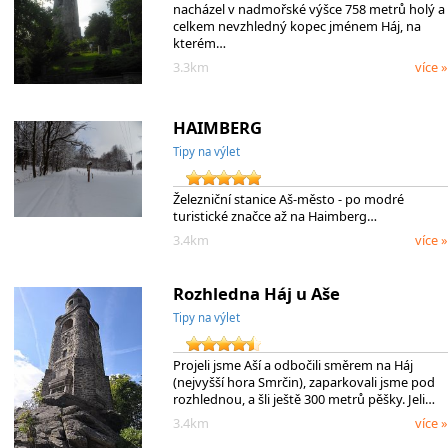
nacházel v nadmořské výšce 758 metrů holý a
celkem nevzhledný kopec jménem Háj, na
kterém…
3.3km
více »
HAIMBERG
Tipy na výlet
Železniční stanice Aš-město - po modré
turistické značce až na Haimberg…
3.4km
více »
Rozhledna Háj u Aše
Tipy na výlet
Projeli jsme Aší a odbočili směrem na Háj
(nejvyšší hora Smrčin), zaparkovali jsme pod
rozhlednou, a šli ještě 300 metrů pěšky. Jeli…
3.4km
více »