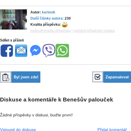
Autor:
karlosik
Další články autora:
230
Kvalita příspěvku:
hodnotit kvalitu příspěvku
|
nahlásit příspěvek redakci
Sdílet s přáteli
Byl jsem zde!
Zapamatovat
Diskuse a komentáře k Benešův palouček
Žádné příspěvky v diskusi, buďte první!
Vstoupit do diskuse
Přidat komentář