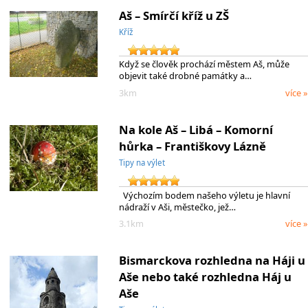
Aš – Smírčí kříž u ZŠ
Kříž
Když se člověk prochází městem Aš, může
objevit také drobné památky a…
3km
více »
Na kole Aš – Libá – Komorní
hůrka – Františkovy Lázně
Tipy na výlet
Výchozím bodem našeho výletu je hlavní
nádraží v Aši, městečko, jež…
3.1km
více »
Bismarckova rozhledna na Háji u
Aše nebo také rozhledna Háj u
Aše