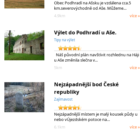
Obec Podhradí na Ašsku je vzdálena cca.5
km.severovýchodně od Aše. Můžeme…
4.9km
více »
Výlet do Podhradí u Aše.
Tipy na výlet
Náš původní plán navštívit rozhlednu na Háji
u Aše změnila slečna v…
5km
více »
Nejzápadnější bod České
republiky
Zajímavost
Nejzápadnější místem je malý kousek půdy u
nebo vÚjezdském potoce na…
6.1km
více »