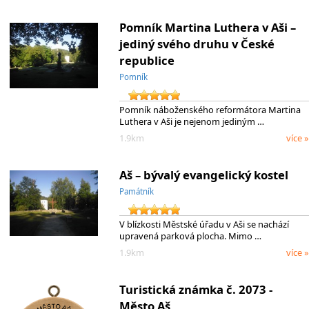
Pomník Martina Luthera v Aši –
jediný svého druhu v České
republice
Pomník
Pomník náboženského reformátora Martina
Luthera v Aši je nejenom jediným …
1.9km
více »
Aš – bývalý evangelický kostel
Památník
V blízkosti Městské úřadu v Aši se nachází
upravená parková plocha. Mimo …
1.9km
více »
Turistická známka č. 2073 -
Město Aš