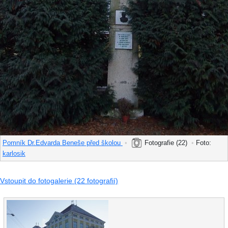
Pomník Dr.Edvarda Beneše před školou
•
Fotografie (22)
•
Foto:
karlosik
Vstoupit do fotogalerie (22 fotografií)