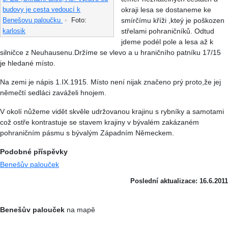
okraji lesa se dostaneme ke
budovy je cesta vedoucí k
smírčímu kříži ,kteý je poškozen
Benešovu paloučku
•
Foto:
střelami pohraničníků. Odtud
karlosik
jdeme podél pole a lesa až k
silničce z Neuhausenu.Držíme se vlevo a u hraničního patníku 17/15
je hledané místo.
Na zemi je nápis 1.IX.1915. Místo není nijak značeno prý proto,že jej
němečtí sedláci zaváželi hnojem.
V okolí nůžeme vidět skvěle udržovanou krajinu s rybníky a samotami
což ostře kontrastuje se stavem krajiny v bývalém zakázaném
pohraničním pásmu s bývalým Západním Německem.
Podobné příspěvky
Benešův palouček
Poslední aktualizace: 16.6.2011
Benešův palouček
na mapě