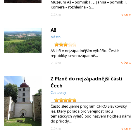
Muzeum Aš – pomník F. L. Jahna – pomník T.
Körnera – rozhledna – S…
2.2km
více »
Aš
Město
Aš leží v nejzápadnějším výběžku České
republiky, severozápadně…
2.3km
více »
Z Plzně do nejzápadnější části
Čech
Cestopisy
Často sledujeme program CHKO Slavkovský
les, který pořádá pro veřejnost řadu
tématických výletů pod názvem Pojďte s námi
do přírody…
2.5km
více »