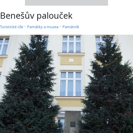
Benešův palouček
•
•
Turistické cíle
Památky a muzea
Památník