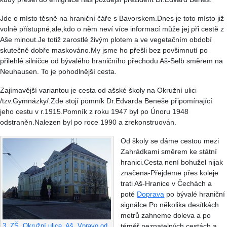
Jde o místo těsně na hraniční čáře s Bavorskem.Dnes je toto místo již
volně přístupné,ale,kdo o něm neví více informací může jej při cestě z
Aše minout.Je totiž zarostlé živým plotem a ve vegetačním období
skutečně dobře maskováno.My jsme ho přešli bez povšimnutí po
přilehlé silničce od bývalého hraničního přechodu Aš-Selb směrem na
Neuhausen. To je pohodlnější cesta.
Zajímavější variantou je cesta od ašské školy na Okružní ulici
/tzv.Gymnázky/.Zde stojí pomník Dr.Edvarda Beneše připomínající
jeho cestu v r.1915.Pomník z roku 1947 byl po Únoru 1948
odstraněn.Nalezen byl po roce 1990 a zrekonstruován.
Od školy se dáme cestou mezi
Zahrádkami směrem ke státní
hranici.Cesta není bohužel nijak
značena-Přejdeme přes koleje
trati Aš-Hranice v Čechách a
poté
Doprava
po bývalé hraniční
signálce.Po několika desítkách
metrů zahneme doleva a po
téměř neznatelných cestách a
3. ZŠ ,Okružní ulice, Aš. Vpravo od