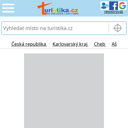
registrovat
CESTOVÁNÍ
›
SLUŽBY & DOPRAVA
›
Česká republika
Karlovarský kraj
Cheb
Aš
>
>
>
PRO TURISTY
Loading...
›
MOJE TURISTIKA
›