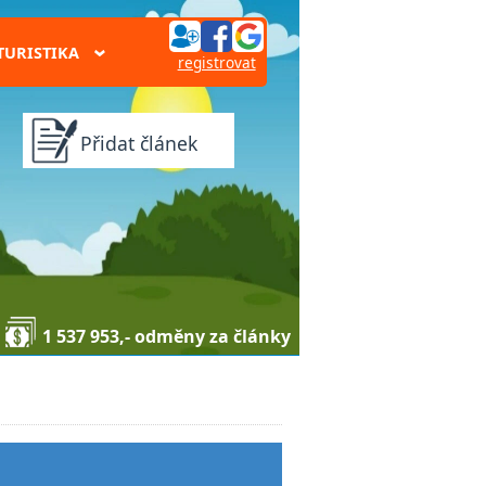
TURISTIKA
›
registrovat
Přidat článek
1 537 953,- odměny za články