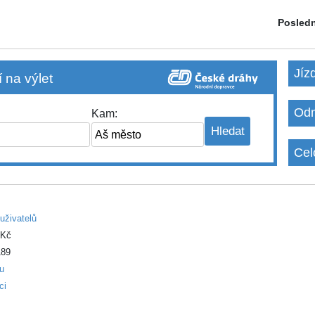
Posledn
Jíz
 na výlet
Odm
Kam:
Cel
uživatelů
 Kč
89
ku
ci