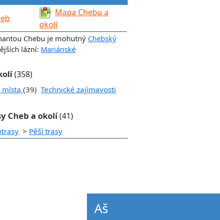
Mapa Chebu a
heb
okolí
nantou Chebu je mohutný
Chebský
jších lázní:
Mariánské
kolí
(358)
í místa
(39)
Technické zajímavosti
sy Cheb a okolí
(41)
otrasy
>
Pěší trasy
Aš