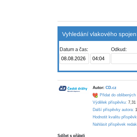
Vyhledání vlakového spojení
Datum a čas:
Odkud:
Autor:
CD.cz
Přidat do oblibených 
Výdělek příspěvku:
7,31
Další příspěvky autora:
1
Hodnotit kvalitu příspěv
Nahlásit příspěvek redak
Sdílet s přáteli