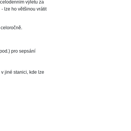
celodenním výletu za
- lze ho většinou vrátit
 celoročně.
apod.) pro sepsání
v jiné stanici, kde lze