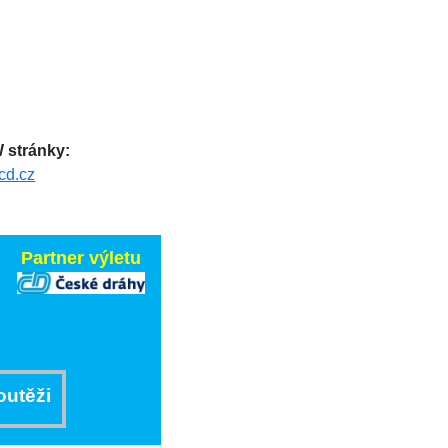
stránky:
cd.cz
Partner výletu
outěži