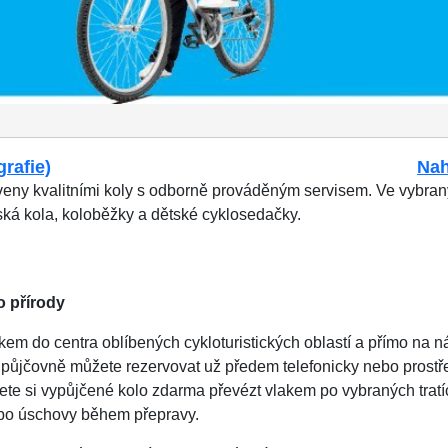
grafie)
Nah
eny kvalitními koly s odborně prováděným servisem. Ve vybran
tská kola, koloběžky a dětské cyklosedačky.
o přírody
akem do centra oblíbených cykloturistických oblastí a přímo na n
v půjčovně můžete rezervovat už předem telefonicky nebo prostř
ete si vypůjčené kolo zdarma převézt vlakem po vybraných tratích
bo úschovy během přepravy.