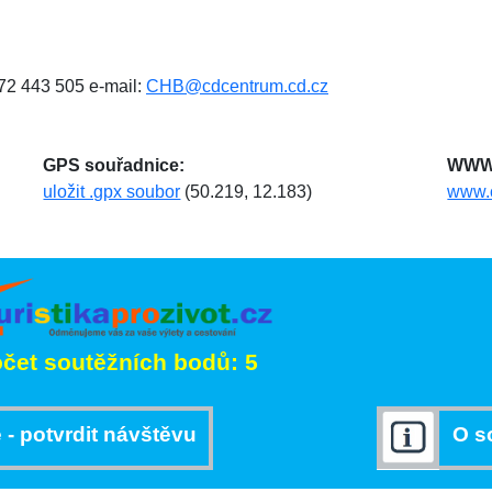
972 443 505 e-mail:
CHB@cdcentrum.cd.cz
GPS souřadnice:
WWW 
uložit .gpx soubor
(50.219, 12.183)
www.
čet soutěžních bodů: 5
 - potvrdit návštěvu
O s