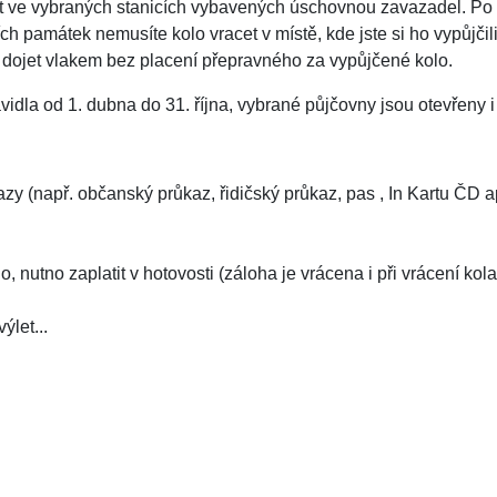
t ve vybraných stanicích vybavených úschovnou zavazadel. Po 
h památek nemusíte kolo vracet v místě, kde jste si ho vypůjčili 
e dojet vlakem bez placení přepravného za vypůjčené kolo.
idla od 1. dubna do 31. října, vybrané půjčovny jsou otevřeny i
azy (např. občanský průkaz, řidičský průkaz, pas , In Kartu ČD 
, nutno zaplatit v hotovosti (záloha je vrácena i při vrácení kola 
ýlet...