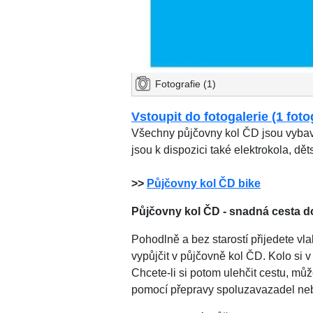
Fotografie (1)
Vstoupit do fotogalerie (1 foto
Všechny půjčovny kol ČD jsou vybav
jsou k dispozici také elektrokola, dě
>>
Půjčovny kol ČD bike
Půjčovny kol ČD - snadná cesta d
Pohodlně a bez starostí přijedete vl
vypůjčit v půjčovně kol ČD. Kolo si 
Chcete-li si potom ulehčit cestu, můž
pomocí přepravy spoluzavazadel ne