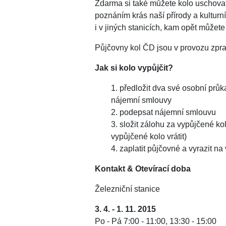
Zdarma si také můžete kolo uschova
poznáním krás naší přírody a kulturníc
i v jiných stanicích, kam opět můžet
Půjčovny kol ČD jsou v provozu zprav
Jak si kolo vypůjčit?
předložit dva své osobní průk
nájemní smlouvy
podepsat nájemní smlouvu
složit zálohu za vypůjčené kolo
vypůjčené kolo vrátit)
zaplatit půjčovné a vyrazit na v
Kontakt & Otevírací doba
Železniční stanice
3. 4. - 1. 11. 2015
Po - Pá 7:00 - 11:00, 13:30 - 15:00