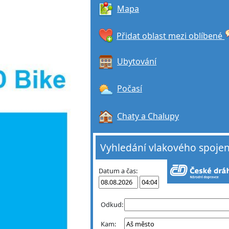
Mapa
Přidat oblast mezi oblíbené
Ubytování
Počasí
Chaty a Chalupy
Vyhledání vlakového spojen
Datum a čas:
Odkud:
Kam: