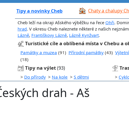
Chaty a chalupy C
Tipy a novinky Cheb
Cheb leží na okraji Ašského výběžku na řece
Ohři
. Domi
hrad
. V okresu Cheb naleznete některé z našich nejznámě
Lázně
,
Františkovy Lázně
,
Lázně Kynžvart
.
Turistické cíle a oblíbená místa v Chebu a o
Památky a muzea
(91)
Přírodní památky
(43)
Výletn
(18)
Tipy na výlet
Tra
(93)
>
Do přírody
>
Na kole
>
S dětmi
>
Cykl
Českých drah - Aš