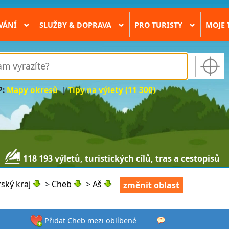
VÁNÍ
SLUŽBY & DOPRAVA
PRO TURISTY
MOJE 
›
›
›
P:
Mapy okresů
|
Tipy na výlety (11 300)
118 193 výletů, turistických cílů, tras a cestopisů
ský kraj
>
Cheb
>
Aš
změnit oblast
Přidat Cheb mezi oblíbené