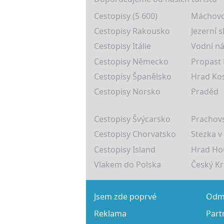
Cestopisy (5 600)
Máchovo
Cestopisy Rakousko
Jezerní s
Cestopisy Itálie
Vodní ná
Cestopisy Německo
Propast
Cestopisy Španělsko
Hrad Ko
Cestopisy Norsko
Praděd
Cestopisy Švýcarsko
Prachovs
Cestopisy Chorvatsko
Stezka v
Cestopisy Island
Hrad Ho
Vlakem do Polska
Český K
Jsem zde poprvé
Odmě
Reklama
Part