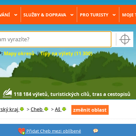
VÁNÍ
SLUŽBY & DOPRAVA
PRO TURISTY
MOJE 
›
›
›
P:
Mapy okresů
|
Tipy na výlety (11 300)
118 184 výletů, turistických cílů, tras a cestopisů
ský kraj
>
Cheb
>
Aš
změnit oblast
Přidat Cheb mezi oblíbené