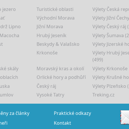
 jezero
Turistické oblasti
Výlety Česká rep
lať
Východní Morava
Výlety Jižní Čechy
drž Lipno
Jižní Morava
Výlety Český ráj 
 Macocha
Hrubý Jeseník
Výlety Šumava (2
st
Beskydy & Valašsko
Výlety Jizerské h
Krkonoše
Výlety Hrubý Jes
(499)
ké skály
Moravský kras a okolí
Výlety Krkonoše
 oblacích
Orlické hory a podhůří
Výlety Krušné ho
uska
Český ráj
Výlety Plzeňsko (
rumlov
Vysoké Tatry
Treking.cz
ny za články
Praktické odkazy
neři
Kontakt