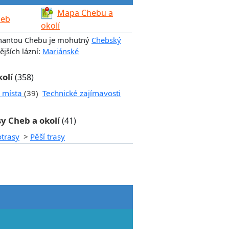
Mapa Chebu a
heb
okolí
nantou Chebu je mohutný
Chebský
jších lázní:
Mariánské
kolí
(358)
í místa
(39)
Technické zajímavosti
sy Cheb a okolí
(41)
otrasy
>
Pěší trasy