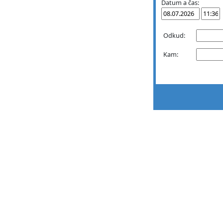
Datum a čas:
Odkud:
Kam: