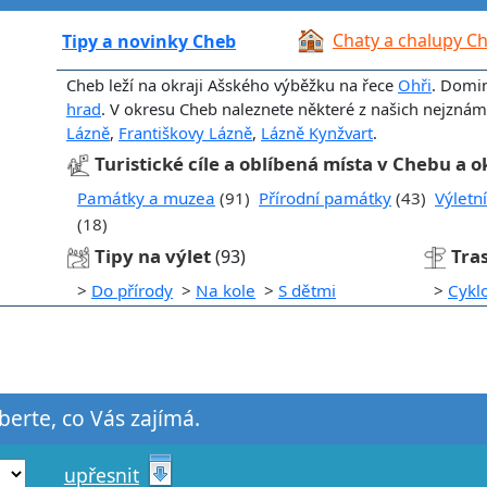
Chaty a chalupy C
Tipy a novinky Cheb
Cheb leží na okraji Ašského výběžku na řece
Ohři
. Domi
hrad
. V okresu Cheb naleznete některé z našich nejznámě
Lázně
,
Františkovy Lázně
,
Lázně Kynžvart
.
Turistické cíle a oblíbená místa v Chebu a o
Památky a muzea
(91)
Přírodní památky
(43)
Výletn
(18)
Tipy na výlet
Tra
(93)
>
Do přírody
>
Na kole
>
S dětmi
>
Cykl
yberte, co Vás zajímá.
upřesnit