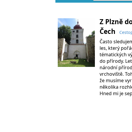
Z Plzně d
Čech
Cesto
Často sleduj
les, který poř
tématických v
do přírody. Let
národní přírod
vrchoviště. Toh
že musíme vyra
několika rozhl
Hned mi je sep