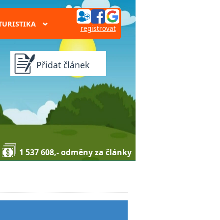
TURISTIKA
›
registrovat
Přidat článek
1 537 608,- odměny za články