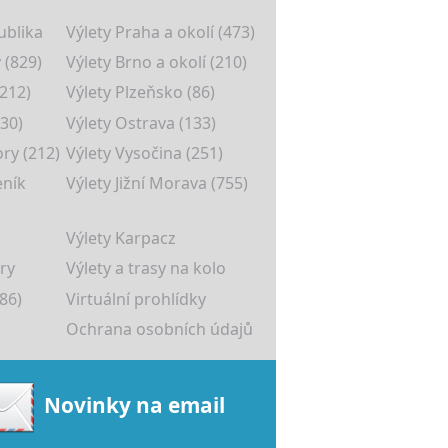
ublika
Výlety Praha a okolí (473)
 (829)
Výlety Brno a okolí (210)
(212)
Výlety Plzeňsko (86)
30)
Výlety Ostrava (133)
ory (212)
Výlety Vysočina (251)
eník
Výlety Jižní Morava (755)
Výlety Karpacz
ry
Výlety a trasy na kolo
86)
Virtuální prohlídky
Ochrana osobních údajů
Novinky na email