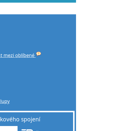
st mezi oblíbené
alupy
akového spojení