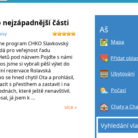
o nejzápadnější části
Aš
pisy
Mapa
eme program CHKO Slavkovský
ádá pro veřejnost řadu
ýletů pod názvem Pojďte s námi
Přidat obla
os jsme si vybrali pěší výlet do
ní rezervace Rolavská
Ubytování
o se hned chytil Ota a prohlásil,
zit s přestihem a zastavit i na
Počasí
ednách, které ještě nenavštívil.
sal, já jsem k …
Chaty a Ch
více »
Vyhledání vl