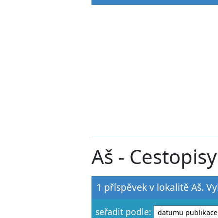
Aš - Cestopisy
1 příspěvek v lokalitě Aš. V
seřadit podle: