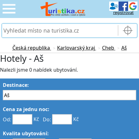
registrovat
CESTOVÁNÍ
›
SLUŽBY & DOPRAVA
›
Česká republika
Karlovarský kraj
Cheb
Aš
>
>
>
Hotely - Aš
PRO TURISTY
›
Nalezli jsme 0 nabídek ubytování.
MOJE TURISTIKA
›
Destinace:
Cena za jednu noc:
Od:
Kč
Do:
Kč
Kvalita ubytování: