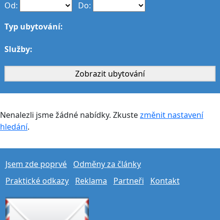
Od:
Do:
Typ ubytování:
Služby:
Nenalezli jsme žádné nabídky. Zkuste
změnit nastavení
hledání
.
Jsem zde poprvé
Odměny za články
Praktické odkazy
Reklama
Partneři
Kontakt