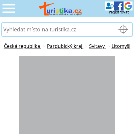
registrovat
CESTOVÁNÍ
›
SLUŽBY & DOPRAVA
›
Česká republika
Pardubický kraj
Svitavy
Litomyšl
>
>
>
PRO TURISTY
Loading...
›
MOJE TURISTIKA
›