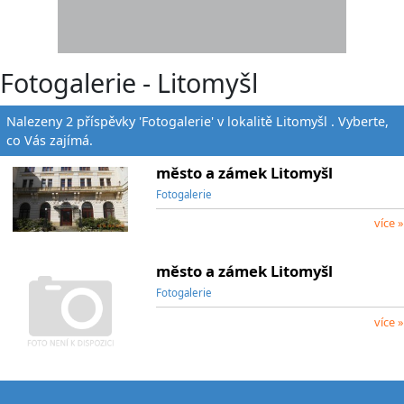
Fotogalerie - Litomyšl
Nalezeny 2 příspěvky 'Fotogalerie' v lokalitě Litomyšl . Vyberte,
co Vás zajímá.
město a zámek Litomyšl
Fotogalerie
více »
město a zámek Litomyšl
Fotogalerie
více »