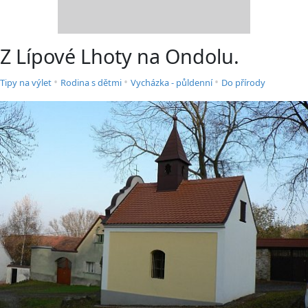
Z Lípové Lhoty na Ondolu.
•
•
•
Tipy na výlet
Rodina s dětmi
Vycházka - půldenní
Do přírody