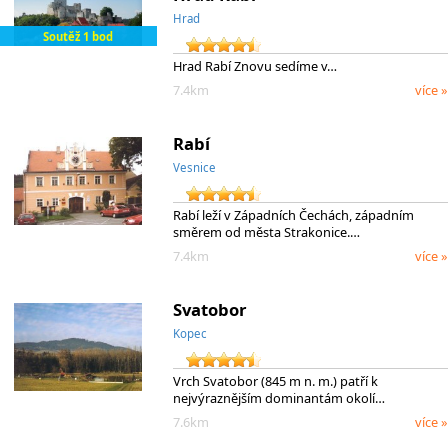
Hrad
Soutěž 1 bod
Hrad Rabí Znovu sedíme v…
7.4km
více »
Rabí
Vesnice
Rabí leží v Západních Čechách, západním
směrem od města Strakonice.…
7.4km
více »
Svatobor
Kopec
Vrch Svatobor (845 m n. m.) patří k
nejvýraznějším dominantám okolí…
7.6km
více »