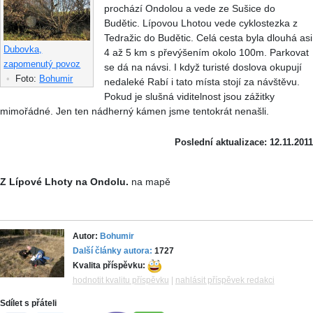
prochází Ondolou a vede ze Sušice do
Budětic. Lípovou Lhotou vede cyklostezka z
Tedražic do Budětic. Celá cesta byla dlouhá asi
Dubovka,
4 až 5 km s převýšením okolo 100m. Parkovat
zapomenutý povoz
se dá na návsi. I když turisté doslova okupují
•
Foto:
Bohumir
nedaleké Rabí i tato místa stojí za návštěvu.
Pokud je slušná viditelnost jsou zážitky
mimořádné. Jen ten nádherný kámen jsme tentokrát nenašli.
Poslední aktualizace: 12.11.2011
Z Lípové Lhoty na Ondolu.
na mapě
Autor:
Bohumir
Další články autora:
1727
Kvalita příspěvku:
hodnotit kvalitu příspěvku
|
nahlásit příspěvek redakci
Sdílet s přáteli