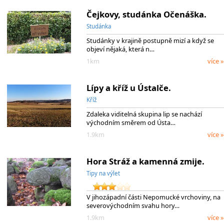
Čejkovy, studánka Očenáška.
Studánka
Studánky v krajině postupně mizí a když se
objeví nějaká, která n…
1km
více »
Lípy a kříž u Ústalče.
Kříž
Zdaleka viditelná skupina lip se nachází
východním směrem od Ústa…
1.9km
více »
Hora Stráž a kamenná zmije.
Tipy na výlet
V jihozápadní části Nepomucké vrchoviny, na
severovýchodním svahu hory…
1.9km
více »