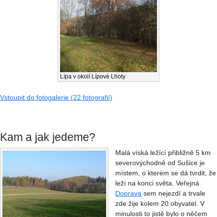
Lípa v okolí Lípové Lhoty
Vstoupit do fotogalerie (22 fotografií)
Kam a jak jedeme?
Malá víská ležící přibližně 5 km
severovýchodně od Sušice je
místem, o kterém se dá tvrdit, že
leží na konci světa. Veřejná
Doprava
sem nejezdí a trvale
zde žije kolem 20 obyvatel. V
minulosti to jistě bylo o něčem