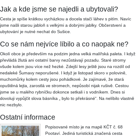
Jak a kde jsme se najedli a ubytovali?
Cesta je spíše krátkou vycházkou a docela stačí láhev s pitím. Navíc
jsme našli starou jabloň s velkými a dobrými jablky. Občerstvení a
ubytování je nutné nechat do Sušice.
Co se nám nejvíce líbilo a co naopak ne?
Okolí obce je především na podzim jedna velká malířská paleta. I když
převládá žlutá ani ostatní barvy nezůstávají pozadu. Staré stromy
všude kolem jsou více než hezké. Zdejší lesy ještě jsou na rozdíl od
nedaleké Šumavy neporušené. I když je listopad skoro v polovině,
muchomůrky kolem cesty jsou pohádkové. Je zajímavé, že stará
opuštěná lejta, zarostlá ve stromech, nepůsobí nijak rušivě. Cestou
jsme se u malého rybníčku dokonce setkali i s vodníkem. Dnes si
dovoluji vypůjčit slova básníka „ bylo to překrásné“. Na nelíbilo vlastně
nic nezbylo.
Ostatní informace
Popisované místo je na mapě KČT č. 68
Pootaví. Jediná turistická značená cesta