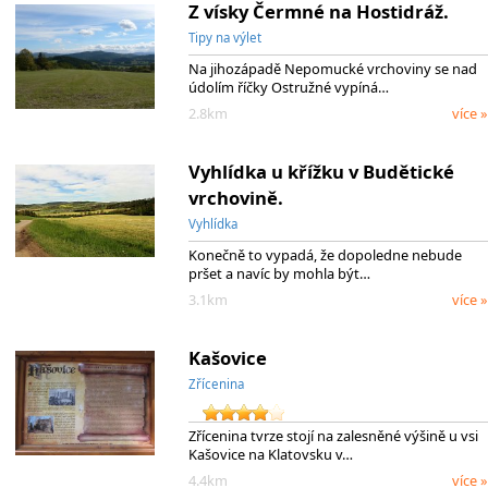
Z vísky Čermné na Hostidráž.
Tipy na výlet
Na jihozápadě Nepomucké vrchoviny se nad
údolím říčky Ostružné vypíná…
2.8km
více »
Vyhlídka u křížku v Budětické
vrchovině.
Vyhlídka
Konečně to vypadá, že dopoledne nebude
pršet a navíc by mohla být…
3.1km
více »
Kašovice
Zřícenina
Zřícenina tvrze stojí na zalesněné výšině u vsi
Kašovice na Klatovsku v…
4.4km
více »