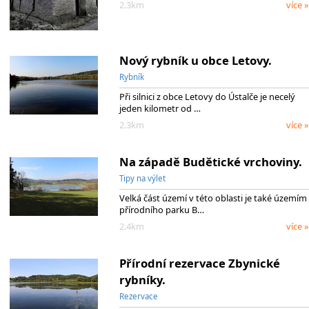
2.3km
více »
Nový rybník u obce Letovy.
Rybník
Při silnici z obce Letovy do Ústalče je necelý
jeden kilometr od …
2.3km
více »
Na západě Budětické vrchoviny.
Tipy na výlet
Velká část území v této oblasti je také územím
přírodního parku B…
2.4km
více »
Přírodní rezervace Zbynické
rybníky.
Rezervace