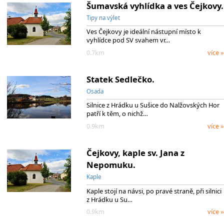
Šumavská vyhlídka a ves Čejkovy.
Tipy na výlet
Ves Čejkovy je ideální nástupní místo k
vyhlídce pod SV svahem vr…
0.7km
více »
Statek Sedlečko.
Osada
Silnice z Hrádku u Sušice do Nalžovských Hor
patří k těm, o nichž…
0.9km
více »
Čejkovy, kaple sv. Jana z
Nepomuku.
Kaple
Kaple stojí na návsi, po pravé straně, při silnici
z Hrádku u Su…
0.9km
více »