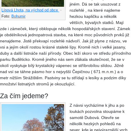
jiném. Dá se tak usuzovat z
rozlehlé , na které najdeme
Lípová Lhota, na východ od obce
•
hezkou kapličku a několik
Foto:
Bohumir
větších, bývalých statků. Mají
zde i zámeček, který obklopuje několik hospodářských stavení. Zámek
je obdélníková jednopatrová stavba, na které moc původních prvků již
nenajdeme. Jistě překvapí rozlehlé nádvoří. Jak již plyne z názvu, ve
vsi a jejím okolí rostou krásné staleté lípy. Kromě nich i velké jasany,
duby a další listnáče naší přírody. Obec leží skoro ve středu přírodního
parku Buděticko. Kromě jiného nás sem zlákala skutečnost, že se v
okolí vyskytuje bílý krystalický vápenec se stříbrobílou slídou. Jižně
nad vsí se táhne pásmo hor s nejvyšší Čepičnou ( 671 m.n.m.) a o
metr nižším Strážištěm. Pastviny se tu střídají s lesíky a podzim díky
množství listnatých stromů je okouzlující.
Za čím jedeme?
Z návsi vycházíme k jihu a po
loukách pozvolna stoupáme k
samotě Dubová. Otevře se
několik hezkých pohledů na
sever, kde je nejvýraznější vrch