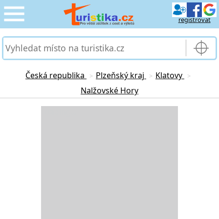
registrovat
CESTOVÁNÍ
›
SLUŽBY & DOPRAVA
›
Česká republika
Plzeňský kraj
Klatovy
>
>
>
Nalžovské Hory
PRO TURISTY
›
Loading...
MOJE TURISTIKA
›