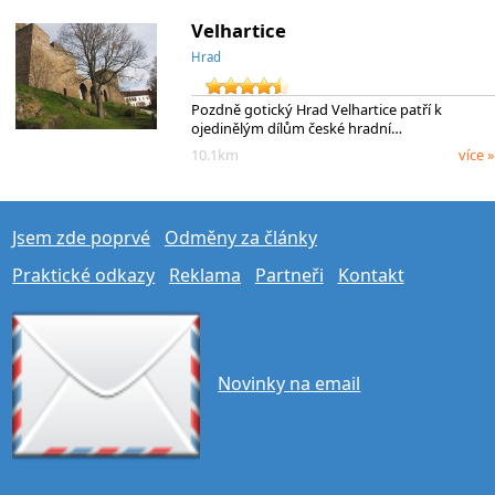
Velhartice
Hrad
Pozdně gotický Hrad Velhartice patří k
ojedinělým dílům české hradní…
10.1km
více »
Jsem zde poprvé
Odměny za články
Praktické odkazy
Reklama
Partneři
Kontakt
Novinky na email