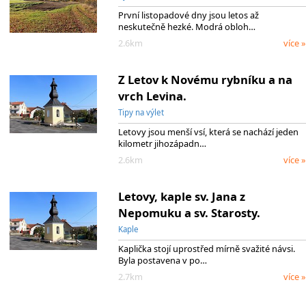
První listopadové dny jsou letos až
neskutečně hezké. Modrá obloh…
2.6km
více »
Z Letov k Novému rybníku a na
vrch Levina.
Tipy na výlet
Letovy jsou menší vsí, která se nachází jeden
kilometr jihozápadn…
2.6km
více »
Letovy, kaple sv. Jana z
Nepomuku a sv. Starosty.
Kaple
Kaplička stojí uprostřed mírně svažité návsi.
Byla postavena v po…
2.7km
více »