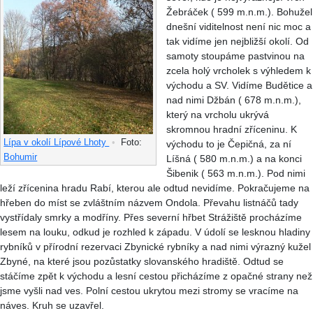
Žebráček ( 599 m.n.m.). Bohužel
dnešní viditelnost není nic moc a
tak vidíme jen nejbližší okolí. Od
samoty stoupáme pastvinou na
zcela holý vrcholek s výhledem k
východu a SV. Vidíme Budětice a
nad nimi Džbán ( 678 m.n.m.),
který na vrcholu ukrývá
skromnou hradní zříceninu. K
Lípa v okolí Lípové Lhoty
•
Foto:
východu to je Čepičná, za ní
Bohumir
Líšná ( 580 m.n.m.) a na konci
Šibenik ( 563 m.n.m.). Pod nimi
leží zřícenina hradu Rabí, kterou ale odtud nevidíme. Pokračujeme na
hřeben do míst se zvláštním názvem Ondola. Převahu listnáčů tady
vystřídaly smrky a modříny. Přes severní hřbet Strážiště procházíme
lesem na louku, odkud je rozhled k západu. V údolí se lesknou hladiny
rybníků v přírodní rezervaci Zbynické rybníky a nad nimi výrazný kužel
Zbyné, na které jsou pozůstatky slovanského hradiště. Odtud se
stáčíme zpět k východu a lesní cestou přicházíme z opačné strany než
jsme vyšli nad ves. Polní cestou ukrytou mezi stromy se vracíme na
náves. Kruh se uzavřel.