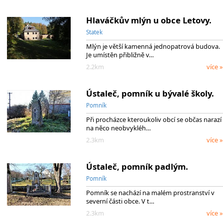
Hlaváčkův mlýn u obce Letovy.
Statek
Mlýn je větší kamenná jednopatrová budova.
Je umístěn přibližně v…
2.2km
více »
Ústaleč, pomník u bývalé školy.
Pomník
Při procházce kteroukoliv obcí se občas narazí
na něco neobvykléh…
2.3km
více »
Ústaleč, pomník padlým.
Pomník
Pomník se nachází na malém prostranství v
severní části obce. V t…
2.3km
více »