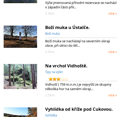
Výše jmenovaná přírodní rezervace se nachází
v západní části přír…
2.5km
více »
Boží muka u Ústalče.
Boží muka
Boží muka se nacházejí na severním okraji
obce, při silnici do Ml…
2.5km
více »
Na vrchol Vidhoště.
Tipy na výlet
Vidhošť ( 759 m.n.m.) je nejvyšší ze skupiny
několika hor na samém okraji…
2.5km
více »
Vyhlídka od kříže pod Cukovou.
Vyhlídka