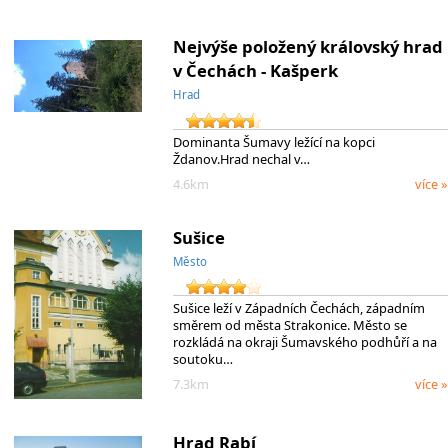
Nejvýše položený královský hrad
v Čechách - Kašperk
Hrad
Dominanta Šumavy ležící na kopci
Ždanov.Hrad nechal v…
4.6km
více »
Sušice
Město
Sušice leží v Západních Čechách, západním
směrem od města Strakonice. Město se
rozkládá na okraji Šumavského podhůří a na
soutoku…
7.3km
více »
Hrad Rabí