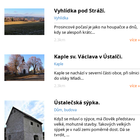
Vyhlídka pod Stráží.
Vyhlídka
Prosincové počasí je jako na houpačce a dnů,
kdy se alespoň krátc…
2.3km
více »
Kaple sv. Václava v Ústalči.
Kaple
Kaple se nachází v severní části obce, při silnici
do vísky Mladi…
2.3km
více »
Ústalečská sýpka.
Dům, budova
Když se mluví o sýpce, má člověk představu
velké, mohutné stavby. Takových velkých
sýpek je v naší zemi poměrně dost. Dá se
tvrdit, …