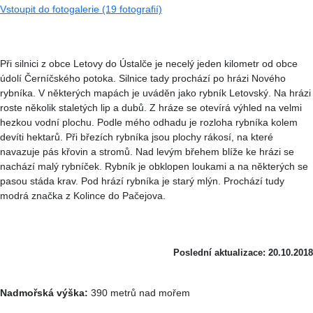
Vstoupit do fotogalerie (19 fotografií)
Při silnici z obce Letovy do Ústalče je necelý jeden kilometr od obce
údolí Černíčského potoka. Silnice tady prochází po hrázi Nového
rybníka. V některých mapách je uváděn jako rybník Letovský. Na hrázi
roste několik staletých lip a dubů. Z hráze se otevírá výhled na velmi
hezkou vodní plochu. Podle mého odhadu je rozloha rybníka kolem
devíti hektarů. Při březích rybníka jsou plochy rákosí, na které
navazuje pás křovin a stromů. Nad levým břehem blíže ke hrázi se
nachází malý rybníček. Rybník je obklopen loukami a na některých se
pasou stáda krav. Pod hrází rybníka je starý mlýn. Prochází tudy
modrá značka z Kolince do Pačejova.
Poslední aktualizace: 20.10.2018
Nadmořská výška:
390 metrů nad mořem