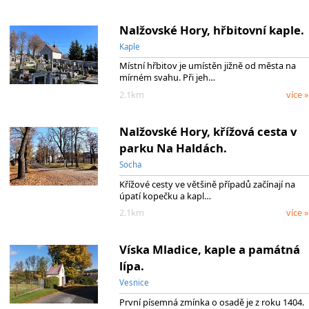
Nalžovské Hory, hřbitovní kaple.
Kaple
Místní hřbitov je umístěn jižně od města na
mírném svahu. Při jeh…
2.1km
více »
Nalžovské Hory, křížová cesta v
parku Na Haldách.
Socha
Křížové cesty ve většině případů začínají na
úpatí kopečku a kapl…
2.1km
více »
Víska Mladice, kaple a památná
lípa.
Vesnice
První písemná zmínka o osadě je z roku 1404.