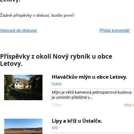
Žádné příspěvky v diskusi, buďte první!
Vstoupit do diskuse
Přidat komentář
Příspěvky z okolí Nový rybník u obce
Letovy.
Hlaváčkův mlýn u obce Letovy.
Statek
Mlýn je větší kamenná jednopatrová budova.
Je umístěn přibližně v…
0.2km
více »
Lípy a kříž u Ústalče.
Kříž