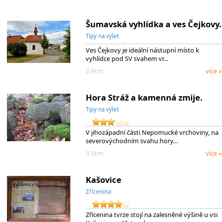
Šumavská vyhlídka a ves Čejkovy.
Tipy na výlet
Ves Čejkovy je ideální nástupní místo k
vyhlídce pod SV svahem vr…
2.9km
více »
Hora Stráž a kamenná zmije.
Tipy na výlet
V jihozápadní části Nepomucké vrchoviny, na
severovýchodním svahu hory…
3.5km
více »
Kašovice
Zřícenina
Zřícenina tvrze stojí na zalesněné výšině u vsi