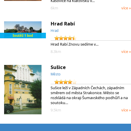
Kašovice na Klatovsku v…
6km
více »
Hrad Rabí
Hrad
Soutěž 1 bod
Hrad Rabí Znovu sedíme v…
8.3km
více »
Sušice
Město
Sušice leží v Západních Čechách, západním
směrem od města Strakonice. Město se
rozkládá na okraji Šumavského podhůří a na
soutoku…
9.5km
více »