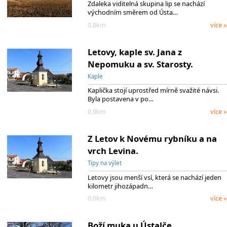
Zdaleka viditelná skupina lip se nachází
východním směrem od Ústa…
0.8km
více »
Letovy, kaple sv. Jana z
Nepomuku a sv. Starosty.
Kaple
Kaplička stojí uprostřed mírně svažité návsi.
Byla postavena v po…
0.9km
více »
Z Letov k Novému rybníku a na
vrch Levina.
Tipy na výlet
Letovy jsou menší vsí, která se nachází jeden
kilometr jihozápadn…
0.9km
více »
Boží muka u Ústalče.