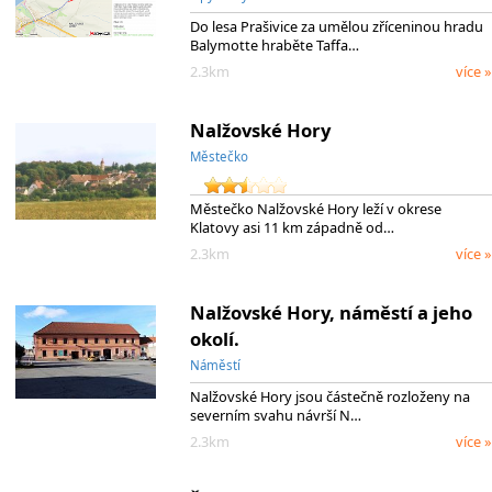
Do lesa Prašivice za umělou zříceninou hradu
Balymotte hraběte Taffa…
2.3km
více »
Nalžovské Hory
Městečko
Městečko Nalžovské Hory leží v okrese
Klatovy asi 11 km západně od…
2.3km
více »
Nalžovské Hory, náměstí a jeho
okolí.
Náměstí
Nalžovské Hory jsou částečně rozloženy na
severním svahu návrší N…
2.3km
více »