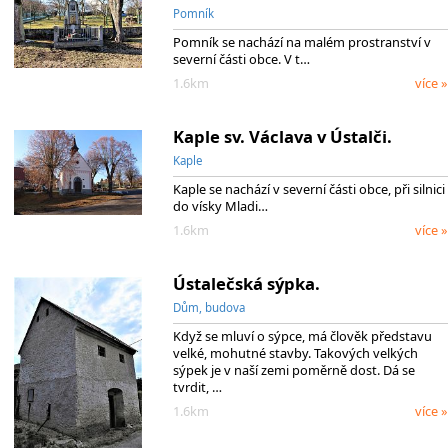
Pomník
Pomník se nachází na malém prostranství v
severní části obce. V t…
1.6km
více »
Kaple sv. Václava v Ústalči.
Kaple
Kaple se nachází v severní části obce, při silnici
do vísky Mladi…
1.6km
více »
Ústalečská sýpka.
Dům, budova
Když se mluví o sýpce, má člověk představu
velké, mohutné stavby. Takových velkých
sýpek je v naší zemi poměrně dost. Dá se
tvrdit, …
1.6km
více »