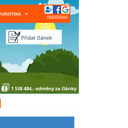
TURISTIKA
›
registrovat
Přidat článek
1 538 484,- odměny za články