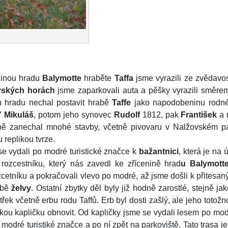
ninou hradu
Balymotte
hraběte
Taffa
jsme vyrazili ze zvědavos
vských
horách
jsme zaparkovali auta a pěšky vyrazili směrem
 hradu nechal postavit hrabě
Taffe
jako napodobeninu rodné
57
Mikuláš
, potom jeho synovec
Rudolf
1812, pak
František
a 
obě zanechal mnohé stavby, včetně pivovaru v Nalžovském pa
 replikou tvrze.
 vydali po modré turistické značce k
bažantnici
, která je na 
rozcestníku, který nás zavedl ke zřícenině hrad
u Balymott
rozcetníku a pokračovali vlevo po modré, až jsme došli k přite
obě
želvy
. Ostatní zbytky děl byly již hodně zarostlé, stejně ja
itřek včetně erbu rodu Taffů. Erb byl dosti zašlý, ale jeho totožno
ou kapličku obnovit. Od kapličky jsme se vydali lesem po mod
k modré turistiké značce a po ní zpět na parkoviště. Tato trasa 