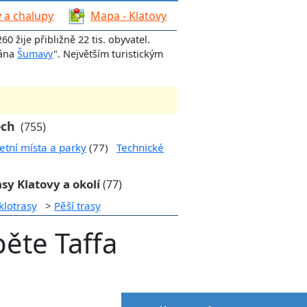
 a chalupy
Mapa - Klatovy
60 žije přibližně 22 tis. obyvatel.
rána
Šumavy
". Největším turistickým
ech
(755)
etní místa a parky
(77)
Technické
asy Klatovy a okolí
(77)
klotrasy
>
Pěší trasy
ěte Taffa