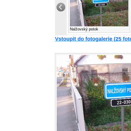
Nalžovský potok
Vstoupit do fotogalerie (25 foto