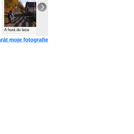
A hurá do lesa
Rozcestník
rát moje fotografie