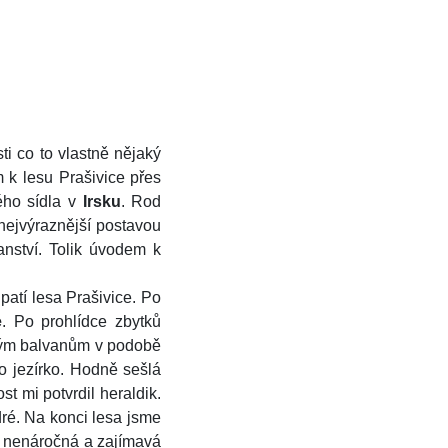
ti co to vlastně nějaký
 k lesu Prašivice přes
ho sídla v
Irsku
. Rod
nejvýraznější postavou
nství. Tolik úvodem k
úpatí lesa Prašivice. Po
e
. Po prohlídce zbytků
saným balvanům v podobě
ko jezírko. Hodně sešlá
st mi potvrdil heraldik.
ré. Na konci lesa jsme
je nenáročná a zajímavá