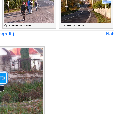
Vyrážíme na trasu
Kousek po silnici
grafií)
Nah