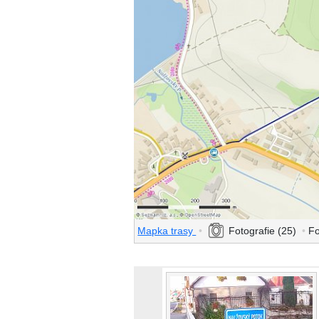
Mapka trasy
•
Fotografie (25)
•
Fo