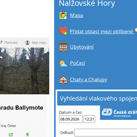
Nalžovské Hory
Mapa
Přidat oblast mezi oblíbené
Ubytování
Počasí
Chaty a Chalupy
Vyhledání vlakového spojen
Datum a čas:
Odkud: