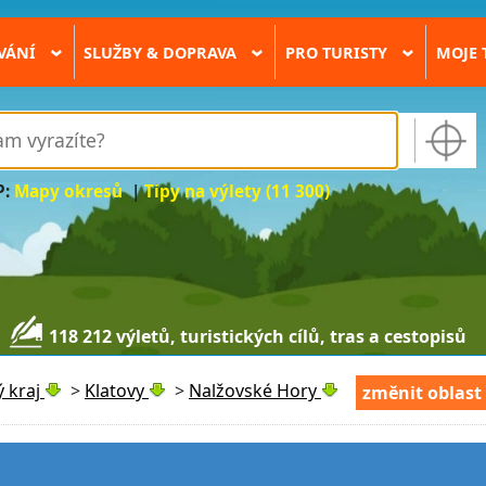
VÁNÍ
SLUŽBY & DOPRAVA
PRO TURISTY
MOJE 
›
›
›
P:
Mapy okresů
|
Tipy na výlety (11 300)
118 212 výletů, turistických cílů, tras a cestopisů
 kraj
>
Klatovy
>
Nalžovské Hory
změnit oblast