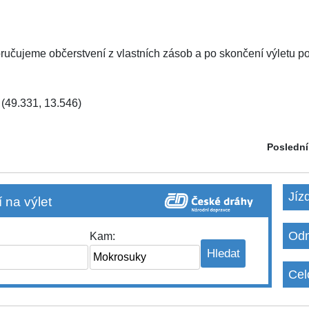
učujeme občerstvení z vlastních zásob a po skončení výletu pod
(49.331, 13.546)
Poslední
Jíz
 na výlet
Odm
Kam:
Cel