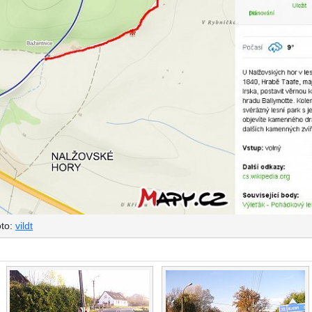
to:
vildt