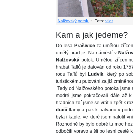
Nalžovský potok
•
Foto:
vildt
Kam a jak jedeme?
Do lesa
Prašivice
za umělou zříce
umělý hrad je. Na náměstí v
Nalžo
Nalžovský
potok. Umělou zříceninu
hrabat Taffů je datován od roku 17
rodu Taffů byl
Ludvík
, který po s
turistickému putování za již zmíněnou
Tedy od Nalžovského potoka jsme se
modré jsme pokračovali dále až k 
hradních zdí jsme se vrátili zpět k 
dračí
tlamy a pak k balvanu v pod
byla i kaple, ve které jsem nafotil vn
Rozhodně by bylo dobré tu moc hezk
odbočili vpravo a šli po lesní cestě 