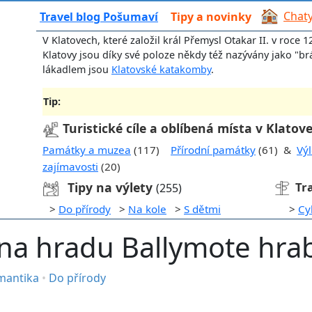
Chaty
Travel blog Pošumaví
Tipy a novinky
V Klatovech, které založil král Přemysl Otakar II. v roce 12
Klatovy jsou díky své poloze někdy též nazývány jako "b
lákadlem jsou
Klatovské katakomby
.
Tip:
Turistické cíle a oblíbená místa v Klatov
Památky a muzea
(117)
Přírodní památky
(61) &
Výl
zajímavosti
(20)
Tipy na výlety
Tr
(255)
>
Do přírody
>
Na kole
>
S dětmi
>
Cy
na hradu Ballymote hrab
mantika
•
Do přírody