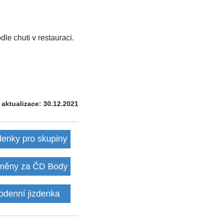
le chuti v restauraci.
 aktualizace: 30.12.2021
denky pro skupiny
ěny za ČD Body
odenní jizdenka