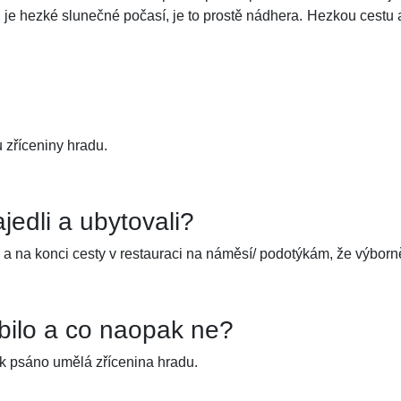
 je hezké slunečné počasí, je to prostě nádhera. Hezkou cestu a
 zříceniny hradu.
jedli a ubytovali?
b a na konci cesty v restauraci na náměsí/ podotýkám, že výborně
íbilo a co naopak ne?
k psáno umělá zřícenina hradu.