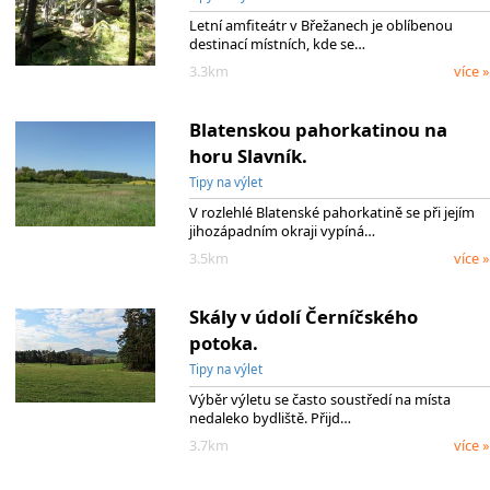
Letní amfiteátr v Břežanech je oblíbenou
destinací místních, kde se…
3.3km
více »
Blatenskou pahorkatinou na
horu Slavník.
Tipy na výlet
V rozlehlé Blatenské pahorkatině se při jejím
jihozápadním okraji vypíná…
3.5km
více »
Skály v údolí Černíčského
potoka.
Tipy na výlet
Výběr výletu se často soustředí na místa
nedaleko bydliště. Přijd…
3.7km
více »