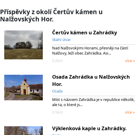
Příspěvky z okolí Čertův kámen u
Nalžovských Hor.
Čertův kámen u Zahrádky
Skalní útvar
Nad Nalžovskými Horami, přesněji na částí
Nalžovy, leží obec Zahrádka. Asi…
0.2km
více »
Osada Zahrádka u Nalžovských
Hor.
Osada
Míst s názvem Zahrádka je v republice několik,
ale ta, o které js…
0.5km
více »
Výklenková kaple u Zahrádky.