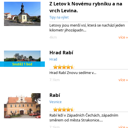
Z Letov k Novému rybníku a na
vrch Levina.
Tipy na výlet
Letovy jsou menší vsí, která se nachází jeden
kilometr jihozápadn…
4km
více »
Hrad Rabí
Hrad
Soutěž 1 bod
Hrad Rabí Znovu sedíme v…
7.1km
více »
Rabí
Vesnice
Rabí leží v Západních Čechách, západním
směrem od města Strakonice.…
7.1km
více »