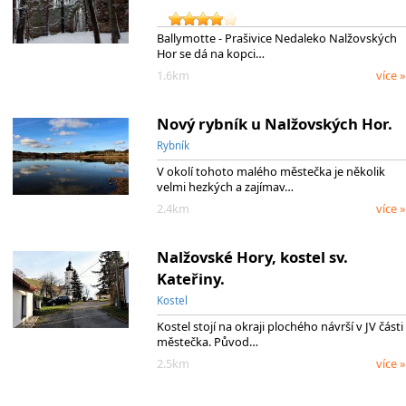
Ballymotte - Prašivice Nedaleko Nalžovských
Hor se dá na kopci…
1.6km
více »
Nový rybník u Nalžovských Hor.
Rybník
V okolí tohoto malého městečka je několik
velmi hezkých a zajímav…
2.4km
více »
Nalžovské Hory, kostel sv.
Kateřiny.
Kostel
Kostel stojí na okraji plochého návrší v JV části
městečka. Původ…
2.5km
více »