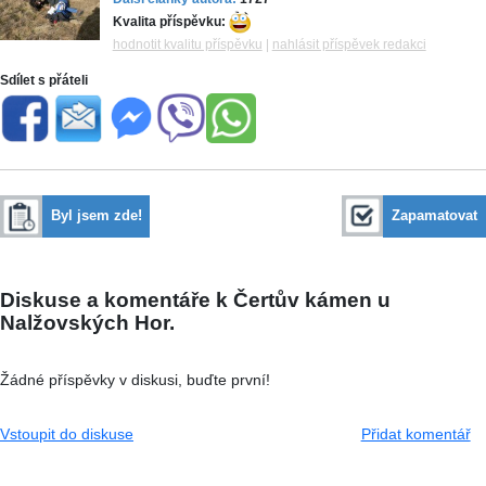
Kvalita příspěvku:
hodnotit kvalitu příspěvku
|
nahlásit příspěvek redakci
Sdílet s přáteli
Byl jsem zde!
Zapamatovat
Diskuse a komentáře k Čertův kámen u
Nalžovských Hor.
Žádné příspěvky v diskusi, buďte první!
Vstoupit do diskuse
Přidat komentář