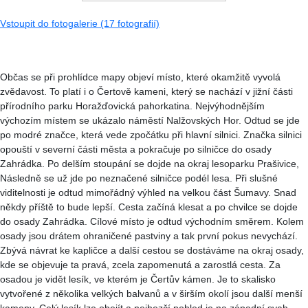
Vstoupit do fotogalerie (17 fotografií)
Občas se při prohlídce mapy objeví místo, které okamžitě vyvolá
zvědavost. To platí i o Čertově kameni, který se nachází v jižní části
přírodního parku Horažďovická pahorkatina. Nejvýhodnějším
výchozím místem se ukázalo náměstí Nalžovských Hor. Odtud se jde
po modré značce, která vede zpočátku při hlavní silnici. Značka silnici
opouští v severní části města a pokračuje po silničce do osady
Zahrádka. Po delším stoupání se dojde na okraj lesoparku Prašivice,
Následně se už jde po neznačené silničce podél lesa. Při slušné
viditelnosti je odtud mimořádný výhled na velkou část Šumavy. Snad
někdy příště to bude lepší. Cesta začíná klesat a po chvilce se dojde
do osady Zahrádka. Cílové místo je odtud východním směrem. Kolem
osady jsou drátem ohraničené pastviny a tak první pokus nevychází.
Zbývá návrat ke kapličce a další cestou se dostáváme na okraj osady,
kde se objevuje ta pravá, zcela zapomenutá a zarostlá cesta. Za
osadou je vidět lesík, ve kterém je Čertův kámen. Je to skalisko
vytvořené z několika velkých balvanů a v širším okolí jsou další menší