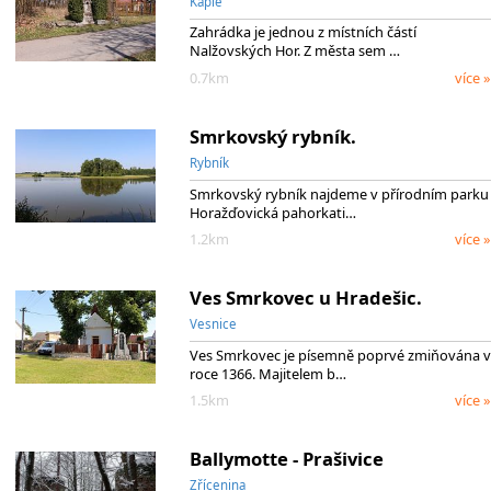
Kaple
Zahrádka je jednou z místních částí
Nalžovských Hor. Z města sem …
0.7km
více »
Smrkovský rybník.
Rybník
Smrkovský rybník najdeme v přírodním parku
Horažďovická pahorkati…
1.2km
více »
Ves Smrkovec u Hradešic.
Vesnice
Ves Smrkovec je písemně poprvé zmiňována v
roce 1366. Majitelem b…
1.5km
více »
Ballymotte - Prašivice
Zřícenina