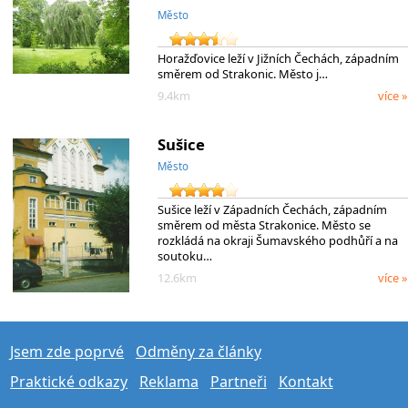
Město
Horažďovice leží v Jižních Čechách, západním
směrem od Strakonic. Město j…
9.4km
více »
Sušice
Město
Sušice leží v Západních Čechách, západním
směrem od města Strakonice. Město se
rozkládá na okraji Šumavského podhůří a na
soutoku…
12.6km
více »
Jsem zde poprvé
Odměny za články
Praktické odkazy
Reklama
Partneři
Kontakt