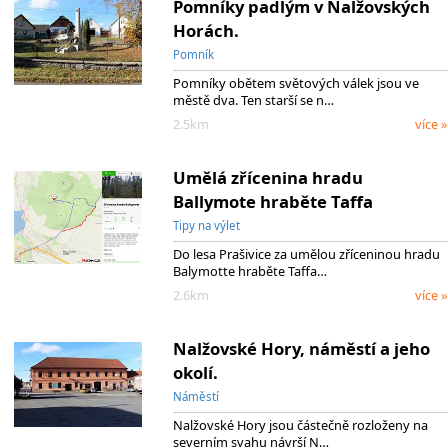
Pomníky padlým v Nalžovských
Horách.
Pomník
Pomníky obětem světových válek jsou ve
městě dva. Ten starší se n…
2.5km
více »
Umělá zřícenina hradu
Ballymote hraběte Taffa
Tipy na výlet
Do lesa Prašivice za umělou zříceninou hradu
Balymotte hraběte Taffa…
2.6km
více »
Nalžovské Hory, náměstí a jeho
okolí.
Náměstí
Nalžovské Hory jsou částečně rozloženy na
severním svahu návrší N…