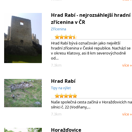
Hrad Rabí - nejrozsáhlejší hradní
zřícenina v ČR
Zřícenina
Hrad Rabí bývá označován jako největší
hradní zřícenina v České republice. Nachází se
v okresu Klatovy, asi 8 km severovýchodně
od…
7.3km
více »
Hrad Rabí
Tipy na výlet
Naše společná cesta začíná v Horažďovicích na
silnici č. 22 (Vodňany,…
7.3km
více »
Horažďovice