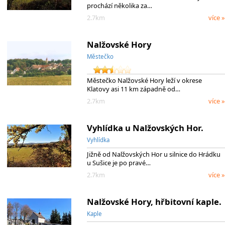
prochází několika za…
2.7km
více »
Nalžovské Hory
Městečko
Městečko Nalžovské Hory leží v okrese
Klatovy asi 11 km západně od…
2.7km
více »
Vyhlídka u Nalžovských Hor.
Vyhlídka
Jižně od Nalžovských Hor u silnice do Hrádku
u Sušice je po pravé…
2.7km
více »
Nalžovské Hory, hřbitovní kaple.
Kaple