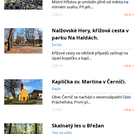
Místní hřbitov je umístěn jižně od města na
mírném svahu. Při jeh…
2.8km
více »
Nalžovské Hory, křížová cesta v
parku Na Haldách.
Socha
Křížové cesty ve většině případů začínají na
úpatí kopečku a kapl…
2.8km
více »
Kaplička sv. Martina v Černíči.
Kaple
Obec Černíč se nachází v severozápadní části
Prácheňska. První pí…
3.1km
více »
Skalnatý les u Břežan
Tipy na výlet