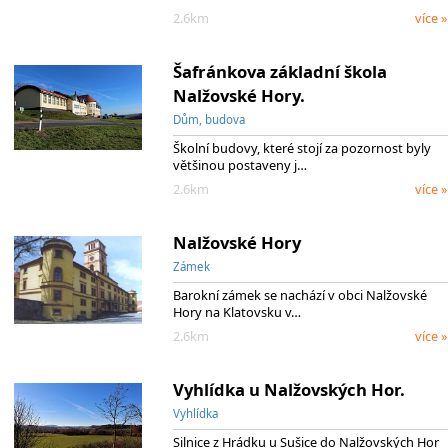
2.6km
více »
Šafránkova základní škola
Nalžovské Hory.
Dům, budova
Školní budovy, které stojí za pozornost byly
většinou postaveny j…
2.6km
více »
Nalžovské Hory
Zámek
Barokní zámek se nachází v obci Nalžovské
Hory na Klatovsku v…
2.6km
více »
Vyhlídka u Nalžovských Hor.
Vyhlídka
Silnice z Hrádku u Sušice do Nalžovských Hor