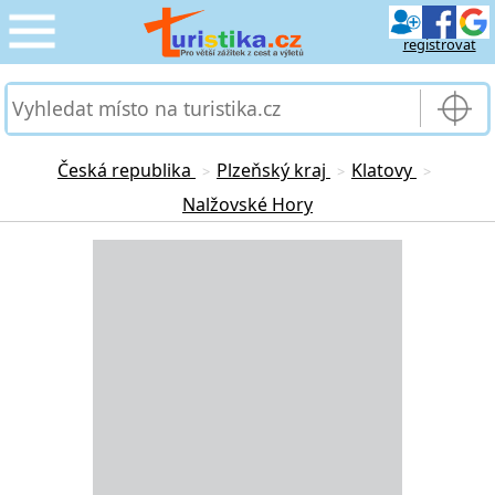
registrovat
CESTOVÁNÍ
›
SLUŽBY & DOPRAVA
›
Česká republika
Plzeňský kraj
Klatovy
>
>
>
Nalžovské Hory
PRO TURISTY
›
Loading...
MOJE TURISTIKA
›