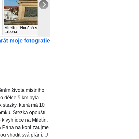
Miletín - Naučná stezka K. J.
Miletín - Naučná stezka K. J.
Erbena
Erbena
rát moje fotografie
ním života místního
o délce 5 km byla
 stezky, která má 10
omku. Stezka opouští
k vyhlídce na Miletín,
ha Pána na koni zaujme
ou vhodit svá přání. U