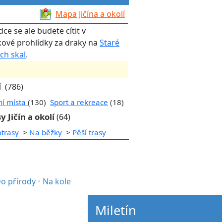
Mapa Jičína a okolí
ce se ale budete cítit v
kové prohlídky za draky na
Staré
ch skal
.
í
(786)
ní místa
(130)
Sport a rekreace
(18)
y Jičín a okolí
(64)
otrasy
>
Na běžky
>
Pěší trasy
o přírody
•
Na kole
Miletín