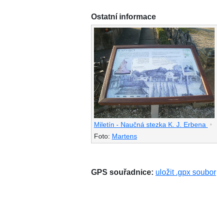
Ostatní informace
Miletín - Naučná stezka K. J. Erbena
•
Foto:
Martens
GPS souřadnice:
uložit .gpx soubor