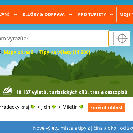
VÁNÍ
SLUŽBY & DOPRAVA
PRO TURISTY
MOJE 
›
›
›
P:
Mapy okresů
|
Tipy na výlety (11 300)
118 187 výletů, turistických cílů, tras a cestopisů
hradecký kraj
>
Jičín
>
Miletín
změnit oblast
Nové výlety, místa a tipy z Jičína a okolí od 