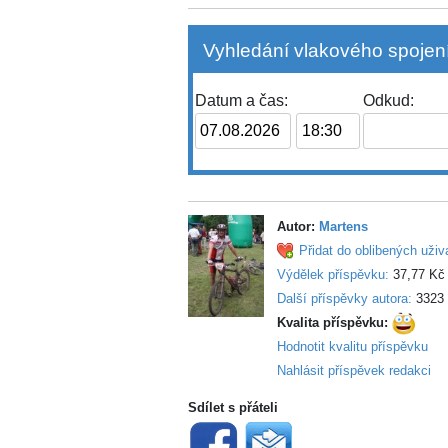
Vyhledání vlakového spojení
Datum a čas:
Odkud:
Autor:
Martens
Přidat do oblibených uživ
Výdělek příspěvku:
37,77 Kč
Další příspěvky autora:
3323
Kvalita příspěvku:
Hodnotit kvalitu příspěvku
Nahlásit příspěvek redakci
Sdílet s přáteli