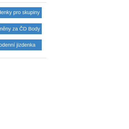
denky pro skupiny
ěny za ČD Body
odenní jizdenka