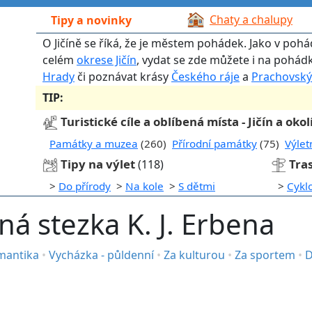
Chaty a chalupy
Tipy a novinky
O Jičíně se říká, že je městem pohádek. Jako v pohád
celém
okrese Jičín
, vydat se zde můžete i na pohád
Hrady
či poznávat krásy
Českého ráje
a
Prachovský
TIP:
Turistické cíle a oblíbená místa - Jičín a okol
Památky a muzea
(260)
Přírodní památky
(75)
Výlet
Tipy na výlet
Tras
(118)
>
Do přírody
>
Na kole
>
S dětmi
>
Cykl
ná stezka K. J. Erbena
mantika
•
Vycházka - půldenní
•
Za kulturou
•
Za sportem
•
D