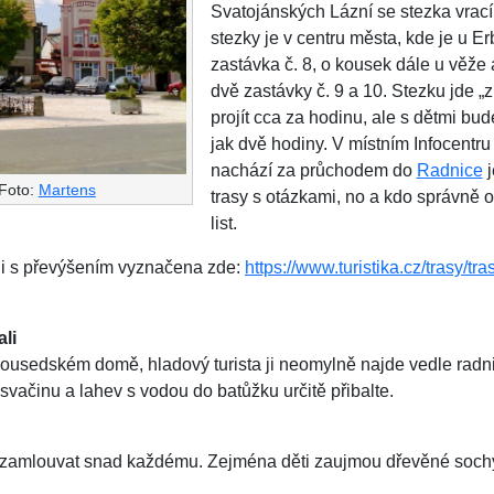
Svatojánských Lázní se stezka vrací 
stezky je v centru města, kde je u 
zastávka č. 8, o kousek dále u věže 
dvě zastávky č. 9 a 10. Stezku jde 
projít cca za hodinu, ale s dětmi bu
jak dvě hodiny. V místním Infocentru
nachází za průchodem do
Radnice
j
Foto:
Martens
trasy s otázkami, no a kdo správně 
list.
 i s převýšením vyznačena zde:
https://www.turistika.cz/trasy/tr
ali
ousedském domě, hladový turista ji neomylně najde vedle radn
svačinu a lahev s vodou do batůžku určitě přibalte.
 zamlouvat snad každému. Zejména děti zaujmou dřevěné soch