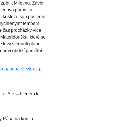
zpět k Miletínu. Závěr
Erbenova pomníku
a kostela jsou poslední
„zrychleným“ tempem
de čas procházky více
 Mateřídouška, které se
e k vyzvednutí plánek
odpoví obdrží pamětní
asa-naucna-stezka-k-j-
ice. Ale vzhledem k
y Pána na koni a