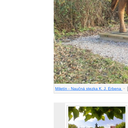
Miletín - Naučná stezka K. J. Erbena
•