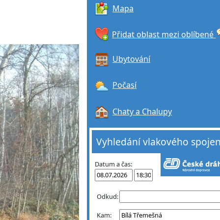
Mapa
Přidat oblast mezi oblíbené
Ubytování
Počasí
Chaty a Chalupy
Vyhledání vlakového spojen
Datum a čas:
Odkud:
Kam: