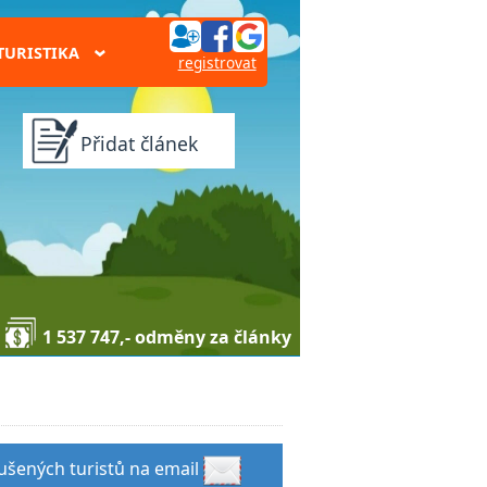
TURISTIKA
›
registrovat
Přidat článek
1 537 747,- odměny za články
zkušených turistů na email