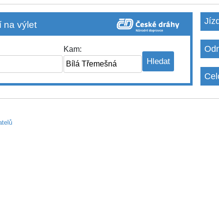
Jíz
 na výlet
Odm
Kam:
Cel
atelů