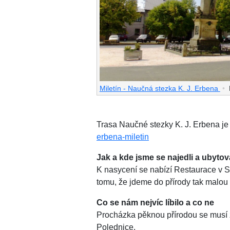
Miletín - Naučná stezka K. J. Erbena
•
Trasa Naučné stezky K. J. Erbena je
erbena-miletin
Jak a kde jsme se najedli a ubytov
K nasycení se nabízí Restaurace v S
tomu, že jdeme do přírody tak malou 
Co se nám nejvíc líbilo a co ne
Procházka pěknou přírodou se musí
Polednice.