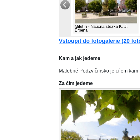
Miletín - Naučná stezka K. J.
Erbena
Vstoupit do fotogalerie (20 foto
Kam a jak jedeme
Malebné Podzvičinsko je cílem kam 
Za čím jedeme