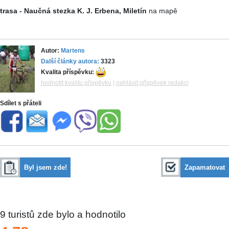
trasa - Naučná stezka K. J. Erbena, Miletín
na mapě
Autor:
Martens
Další články autora:
3323
Kvalita příspěvku:
hodnotit kvalitu příspěvku
|
nahlásit příspěvek redakci
Sdílet s přáteli
Byl jsem zde!
Zapamatovat
9
turistů zde bylo a hodnotilo