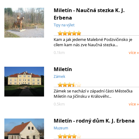
Miletín - Naučná stezka K. J.
Erbena
Tipy na výlet
Kam a jak jedeme Malebné Podzvičinsko je
cílem kam nás zve Naučná stezka…
0.1km
více »
Miletín
Zámek
Zámek se nachází v západní části Městečka
Miletín na Jičínsku v Královéhr…
0.5km
více »
Miletín - rodný dům K. J. Erbena
Muzeum