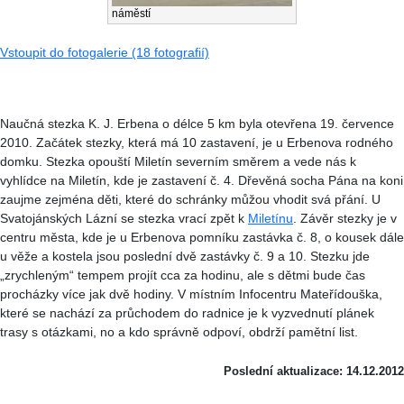
náměstí
Vstoupit do fotogalerie (18 fotografií)
Naučná stezka K. J. Erbena o délce 5 km byla otevřena 19. července
2010. Začátek stezky, která má 10 zastavení, je u Erbenova rodného
domku. Stezka opouští Miletín severním směrem a vede nás k
vyhlídce na Miletín, kde je zastavení č. 4. Dřevěná socha Pána na koni
zaujme zejména děti, které do schránky můžou vhodit svá přání. U
Svatojánských Lázní se stezka vrací zpět k
Miletínu
. Závěr stezky je v
centru města, kde je u Erbenova pomníku zastávka č. 8, o kousek dále
u věže a kostela jsou poslední dvě zastávky č. 9 a 10. Stezku jde
„zrychleným“ tempem projít cca za hodinu, ale s dětmi bude čas
procházky více jak dvě hodiny. V místním Infocentru Mateřídouška,
které se nachází za průchodem do radnice je k vyzvednutí plánek
trasy s otázkami, no a kdo správně odpoví, obdrží pamětní list.
Poslední aktualizace: 14.12.2012