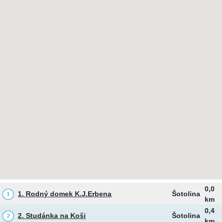
0,0
1. Rodný domek K.J.Erbena
Šotolina
km
0,4
2. Studánka na Koši
Šotolina
km