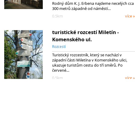
Rodný dům K. J. Erbena najdeme necelých cca
300 metrů západně od náměstí…
0.5km
více »
turistické rozcestí Miletín -
Komenského ul.
Rozcestí
Turistický rozcestník, který se nachází v
západní části Miletína v Komenského ulici,
ukazuje turistům cestu do tří směrů. Po
červené…
0.5km
více »
Vyzkoušejte si výrobu hořických
trubiček na vlastní kůži!
Tipy a novinky
Když se řekne "hořické trubičky", srdce
každého milovníka sladkostí zajás…
0.5km
více »