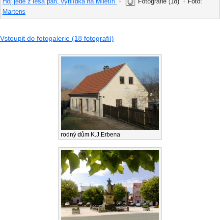
Hoj jede z lesa pán, vyhlídka na Miletín
•
Fotografie (18)
•
Foto:
Martens
Vstoupit do fotogalerie (18 fotografií)
rodný dům K.J.Erbena