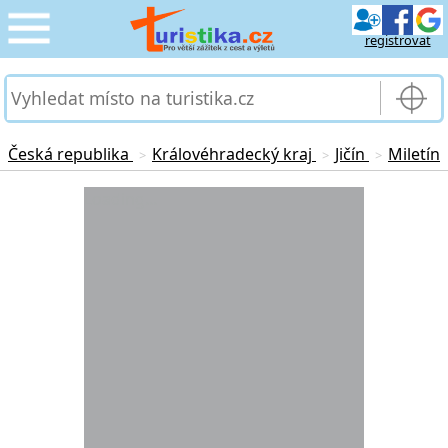
registrovat
CESTOVÁNÍ
›
SLUŽBY & DOPRAVA
›
Česká republika
Královéhradecký kraj
Jičín
Miletín
>
>
>
PRO TURISTY
Loading...
›
MOJE TURISTIKA
›