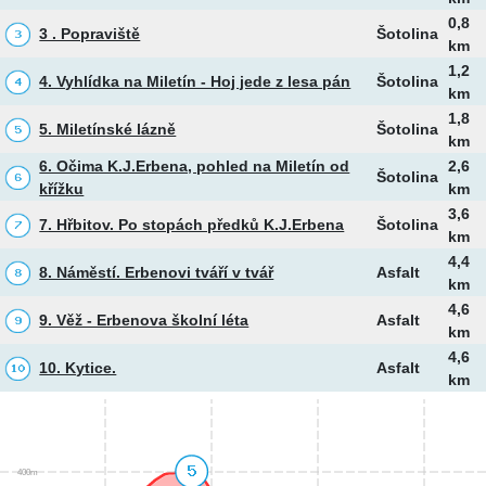
0,8
3 . Popraviště
Šotolina
km
1,2
4. Vyhlídka na Miletín - Hoj jede z lesa pán
Šotolina
km
1,8
5. Miletínské lázně
Šotolina
km
6. Očima K.J.Erbena, pohled na Miletín od
2,6
Šotolina
křížku
km
3,6
7. Hřbitov. Po stopách předků K.J.Erbena
Šotolina
km
4,4
8. Náměstí. Erbenovi tváří v tvář
Asfalt
km
4,6
9. Věž - Erbenova školní léta
Asfalt
km
4,6
10. Kytice.
Asfalt
km
400m