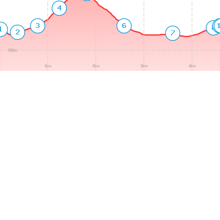
300m
1km
2km
3km
4km