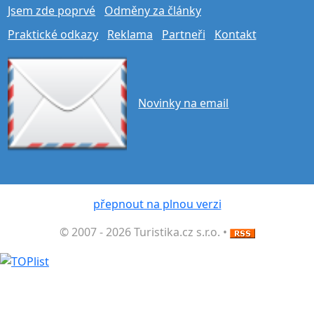
Jsem zde poprvé
Odměny za články
Praktické odkazy
Reklama
Partneři
Kontakt
Novinky na email
přepnout na plnou verzi
© 2007 - 2026 Turistika.cz s.r.o. •