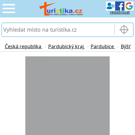
registrovat
CESTOVÁNÍ
›
SLUŽBY & DOPRAVA
›
Česká republika
Pardubický kraj
Pardubice
Býšť
>
>
>
PRO TURISTY
Loading...
›
MOJE TURISTIKA
›