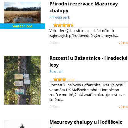
Přírodní rezervace Mazurovy
chalupy
Přírodní park
Soutěž 1 bod
V Hradeckých lesích se nachází několik
zajímavých přírodovědně významných…
0.4km
více »
Rozcestí u Bažantnice - Hradecké
lesy
Rozcestí
Rozcestí u hájovny Bažantnice ukazuje cestu
ve směru HK Malšovice mhd - Homole po
značce modré, žlutá značka ukazuje cestu ve
směru…
0.5km
více »
Mazurovy chalupy u Hoděšovic