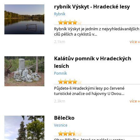
rybník Výskyt - Hradecké lesy
Rybník
Rybník Výskyt je jedním z nejvyhledávanějších
cílů pěších a cyklistů v…
2.1km
více »
Kalátův pomník v Hradeckých
lesích
Pomník
Půjdete-li Hradeckými lesy po červené
turistické značce od hájovny U Dvou…
2.3km
více »
Bělečko
Vesnice