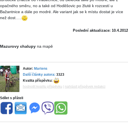
opačného směru, no a také od Hoděšovic po žluté k rozcestí u
Bažantnice a dále po modré. Ale variant jak se k místu dostat je více
než dost…..
Poslední aktualizace: 10.4.2012
Mazurovy chalupy
na mapě
Autor:
Martens
Další články autora:
3323
Kvalita příspěvku:
hodnotit kvalitu příspěvku
|
nahlásit příspěvek redakci
Sdílet s přáteli