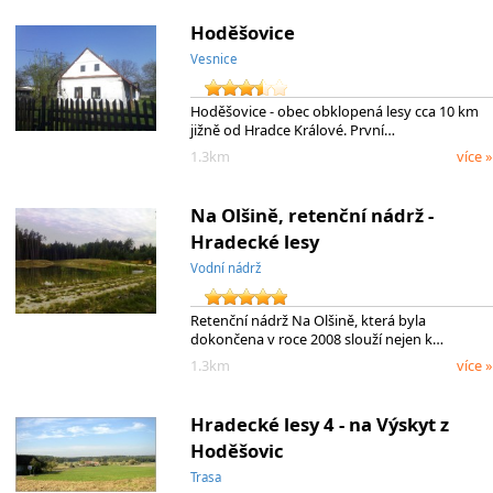
Hoděšovice
Vesnice
Hoděšovice - obec obklopená lesy cca 10 km
jižně od Hradce Králové. První…
1.3km
více »
Na Olšině, retenční nádrž -
Hradecké lesy
Vodní nádrž
Retenční nádrž Na Olšině, která byla
dokončena v roce 2008 slouží nejen k…
1.3km
více »
Hradecké lesy 4 - na Výskyt z
Hoděšovic
Trasa