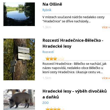
Na Olšině
Rybník
V místech současné nádrže nedaleko cesty
"Hradečnice" se dříve nacházely…
1.3km
více »
Rozcestí Hradečnice-Bělečko -
Hradecké lesy
Rozcestí
Rozcestí Hradečnice - Bělečko se nachází, jak
název napovídá, nedaleko obce Bělečko u
lesní cesty Hradečnice. Ukazuje cestu ve…
1.5km
více »
Hradecké lesy – výběh divočáků
a daňků
ZOO