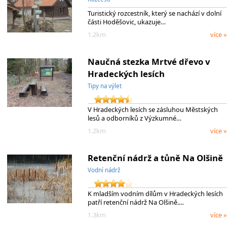
Turistický rozcestník, který se nachází v dolní
části Hoděšovic, ukazuje…
1.2km
více »
Naučná stezka Mrtvé dřevo v
Hradeckých lesích
Tipy na výlet
V Hradeckých lesích se zásluhou Městských
lesů a odborníků z Výzkumné…
1.2km
více »
Retenční nádrž a tůně Na Olšině
Vodní nádrž
K mladším vodním dílům v Hradeckých lesích
patří retenční nádrž Na Olšině.…
1.3km
více »