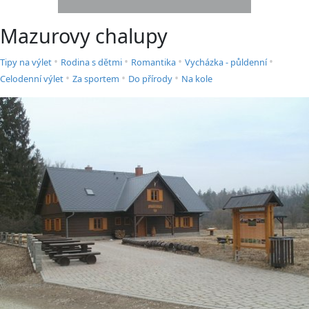
Mazurovy chalupy
•
•
•
•
Tipy na výlet
Rodina s dětmi
Romantika
Vycházka - půldenní
•
•
•
Celodenní výlet
Za sportem
Do přírody
Na kole