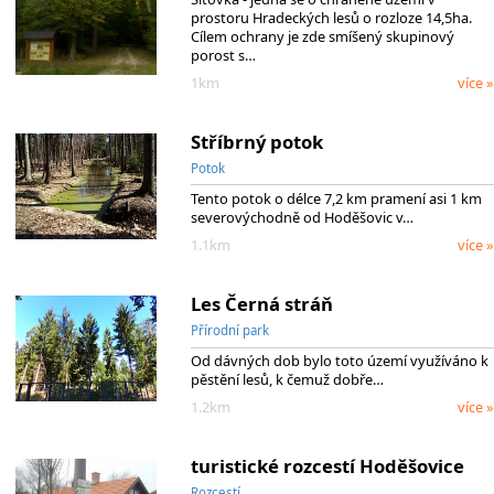
prostoru Hradeckých lesů o rozloze 14,5ha.
Cílem ochrany je zde smíšený skupinový
porost s…
1km
více »
Stříbrný potok
Potok
Tento potok o délce 7,2 km pramení asi 1 km
severovýchodně od Hoděšovic v…
1.1km
více »
Les Černá stráň
Přírodní park
Od dávných dob bylo toto území využíváno k
pěstění lesů, k čemuž dobře…
1.2km
více »
turistické rozcestí Hoděšovice
Rozcestí