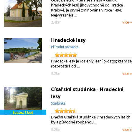
Obec Bělečko, která se nalézá v centru
hradeckých lesů jihovýchodně od Hradce
Králové, je prvně zmiňována v roce 1494.
Nejvýraznější…
2.4km
více »
Hradecké lesy
Přírodní památka
Hradecké lesy je rozlehlý lesní prostor, který se
rozprostírá od …
3.2km
více »
Císařská studánka - Hradecké
lesy
Studánka
Soutěž 1 bod
Dnešní Císařská studánka v hradeckých lesích
byla původně roubenou…
3.2km
více »