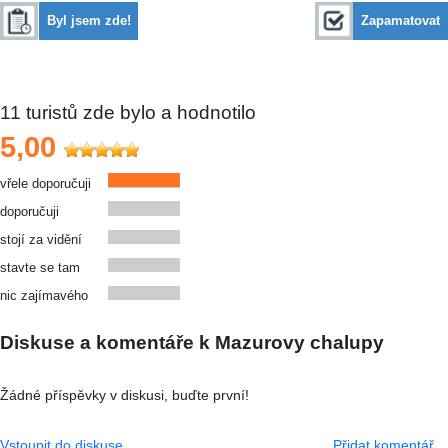
Byl jsem zde!
Zapamatovat
11
turistů zde bylo a hodnotilo
5,00
vřele doporučuji
doporučuji
stojí za vidění
stavte se tam
nic zajímavého
Diskuse a komentáře k Mazurovy chalupy
Žádné příspěvky v diskusi, buďte první!
Vstoupit do diskuse
Přidat komentář