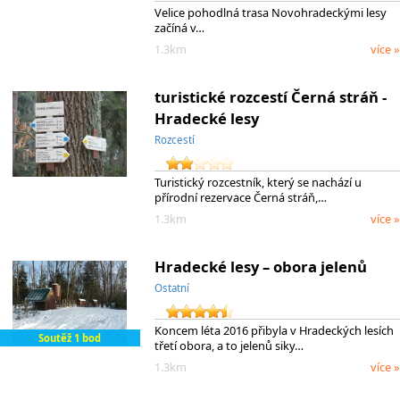
Velice pohodlná trasa Novohradeckými lesy
začíná v…
1.3km
více »
turistické rozcestí Černá stráň -
Hradecké lesy
Rozcestí
Turistický rozcestník, který se nachází u
přírodní rezervace Černá stráň,…
1.3km
více »
Hradecké lesy – obora jelenů
Ostatní
Koncem léta 2016 přibyla v Hradeckých lesích
Soutěž 1 bod
třetí obora, a to jelenů siky…
1.3km
více »