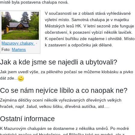
místě byla postavena chalupa nová.
V současnosti se z oblasti stává vyhledávané
výletní místo. Samotná chalupa je v majetku
Městských lesů HK. V letní sezoně zde funguje
občerstvení, k posezení vybízí několik laviček.
K opečení buřtíku zde najdeme i ohniště. Místo
Mazurovy chalupy
•
k zastavení a odpočinku jak dělané.
Foto:
Martens
Jak a kde jsme se najedli a ubytovali?
Jak jsem uvedl výše, za pěkného počasí se můžeme klobásku a pivko
dát zde...
Co se nám nejvíce líbilo a co naopak ne?
Zejména dětičky ocení několik vyřezávaných dřevěných velkých
hraček, např. žalud, velkou šišku, dřevěná autíčka, atd….
Ostatní informace
K Mazurovým chalupám se dostaneme z několika směrů. Po modré
turistické značce od Hradečnice, od Bělečka také po modré, ale z