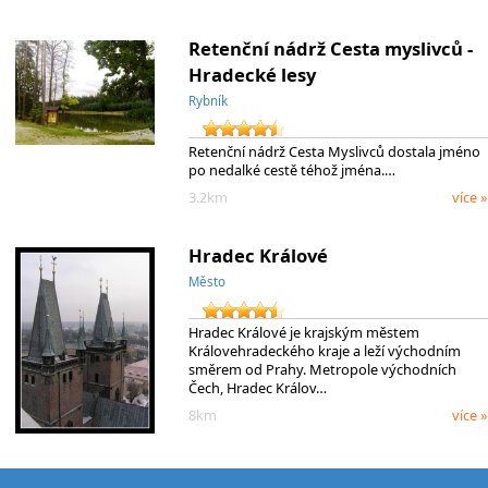
Retenční nádrž Cesta myslivců -
Hradecké lesy
Rybník
Retenční nádrž Cesta Myslivců dostala jméno
po nedalké cestě téhož jména.…
3.2km
více »
Hradec Králové
Město
Hradec Králové je krajským městem
Královehradeckého kraje a leží východním
směrem od Prahy. Metropole východních
Čech, Hradec Králov…
8km
více »