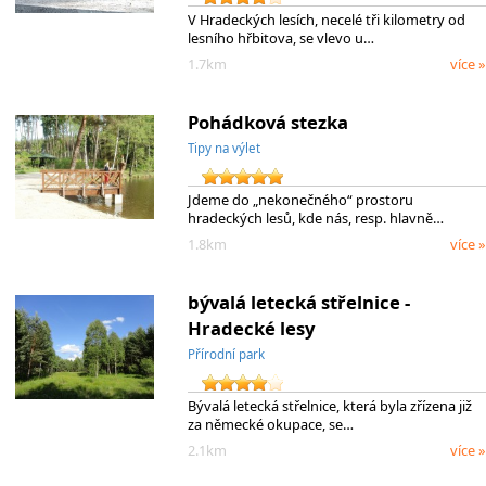
V Hradeckých lesích, necelé tři kilometry od
lesního hřbitova, se vlevo u…
1.7km
více »
Pohádková stezka
Tipy na výlet
Jdeme do „nekonečného“ prostoru
hradeckých lesů, kde nás, resp. hlavně…
1.8km
více »
bývalá letecká střelnice -
Hradecké lesy
Přírodní park
Bývalá letecká střelnice, která byla zřízena již
za německé okupace, se…
2.1km
více »