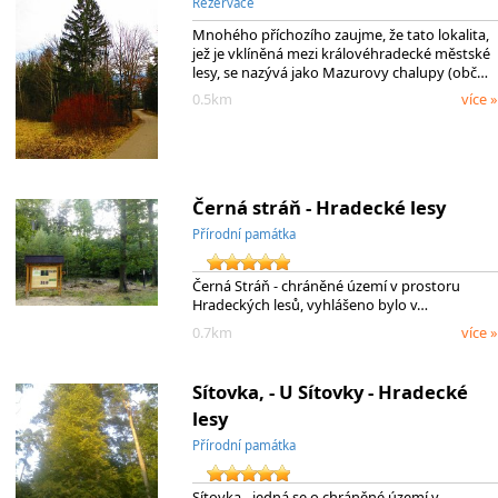
Rezervace
Mnohého příchozího zaujme, že tato lokalita,
jež je vklíněná mezi královéhradecké městské
lesy, se nazývá jako Mazurovy chalupy (obč…
0.5km
více »
Černá stráň - Hradecké lesy
Přírodní památka
Černá Stráň - chráněné území v prostoru
Hradeckých lesů, vyhlášeno bylo v…
0.7km
více »
Sítovka, - U Sítovky - Hradecké
lesy
Přírodní památka
Sítovka - jedná se o chráněné území v