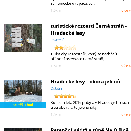
za německé okupace, se…
1.6km
více »
turistické rozcestí Černá stráň -
Hradecké lesy
Rozcestí
Turistický rozcestník, který se nachází u
přírodní rezervace Černá stráň,…
1.6km
více »
Hradecké lesy – obora jelenů
Ostatní
Koncem léta 2016 přibyla v Hradeckých lesích
Soutěž 1 bod
třetí obora, a to jelenů siky…
1.6km
více »
Retenční nádrž a tůně Na Olšině