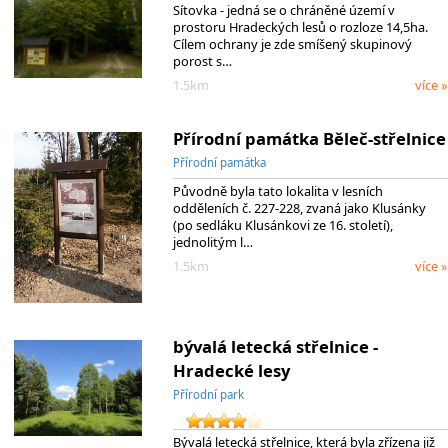
Sítovka - jedná se o chráněné území v
prostoru Hradeckých lesů o rozloze 14,5ha.
Cílem ochrany je zde smíšený skupinový
porost s…
1.5km
více »
Přírodní památka Běleč-střelnice
Přírodní památka
Původně byla tato lokalita v lesních
odděleních č. 227-228, zvaná jako Klusánky
(po sedláku Klusánkovi ze 16. století),
jednolitým l…
1.5km
více »
bývalá letecká střelnice -
Hradecké lesy
Přírodní park
Bývalá letecká střelnice, která byla zřízena již