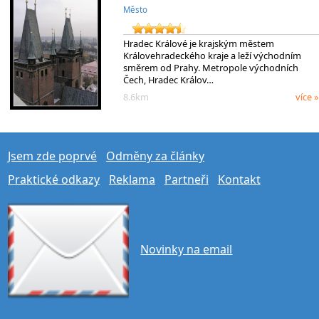
Město
Hradec Králové je krajským městem
Královehradeckého kraje a leží východním
směrem od Prahy. Metropole východních
Čech, Hradec Králov…
8.6km
více »
Jsem zde poprvé
Odměny za články
Praktické odkazy
Reklama
Partneři
Kontakt
Novinky na email