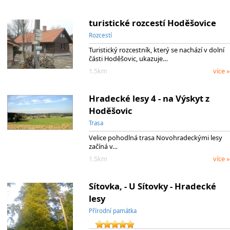
turistické rozcestí Hoděšovice
Rozcestí
Turistický rozcestník, který se nachází v dolní
části Hoděšovic, ukazuje…
1.5km
více »
Hradecké lesy 4 - na Výskyt z
Hoděšovic
Trasa
Velice pohodlná trasa Novohradeckými lesy
začíná v…
1.5km
více »
Sítovka, - U Sítovky - Hradecké
lesy
Přírodní památka