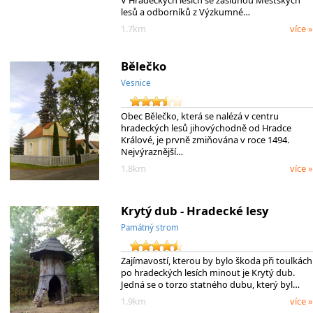
lesů a odborníků z Výzkumné…
1.7km
více »
Bělečko
Vesnice
Obec Bělečko, která se nalézá v centru
hradeckých lesů jihovýchodně od Hradce
Králové, je prvně zmiňována v roce 1494.
Nejvýraznější…
1.8km
více »
Krytý dub - Hradecké lesy
Památný strom
Zajímavostí, kterou by bylo škoda při toulkách
po hradeckých lesích minout je Krytý dub.
Jedná se o torzo statného dubu, který byl…
1.9km
více »