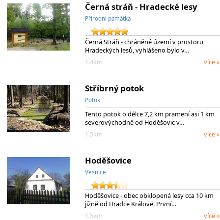
Černá stráň - Hradecké lesy
Přírodní památka
Černá Stráň - chráněné území v prostoru
Hradeckých lesů, vyhlášeno bylo v…
1.4km
více »
Stříbrný potok
Potok
Tento potok o délce 7,2 km pramení asi 1 km
severovýchodně od Hoděšovic v…
1.5km
více »
Hoděšovice
Vesnice
Hoděšovice - obec obklopená lesy cca 10 km
jižně od Hradce Králové. První…
1.5km
více »