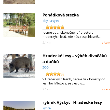
Pohádková stezka
Tipy na výlet
Jdeme do „nekonečného“ prostoru
hradeckých lesů, kde nás, resp. hlavně…
2.1km
více »
Hradecké lesy – výběh divočáků
a daňků
ZOO
V Hradeckých lesích, necelé tři kilometry od
lesního hřbitova, se vlevo u…
2.1km
více »
rybník Výskyt - Hradecké lesy
Rybník