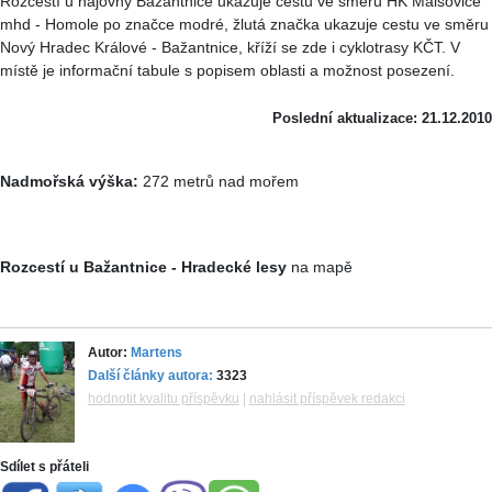
Rozcestí u hájovny Bažantnice ukazuje cestu ve směru HK Malšovice
mhd - Homole po značce modré, žlutá značka ukazuje cestu ve směru
Nový Hradec Králové - Bažantnice, kříží se zde i cyklotrasy KČT. V
místě je informační tabule s popisem oblasti a možnost posezení.
Poslední aktualizace: 21.12.2010
Nadmořská výška:
272 metrů nad mořem
Rozcestí u Bažantnice - Hradecké lesy
na mapě
Autor:
Martens
Další články autora:
3323
hodnotit kvalitu příspěvku
|
nahlásit příspěvek redakci
Sdílet s přáteli