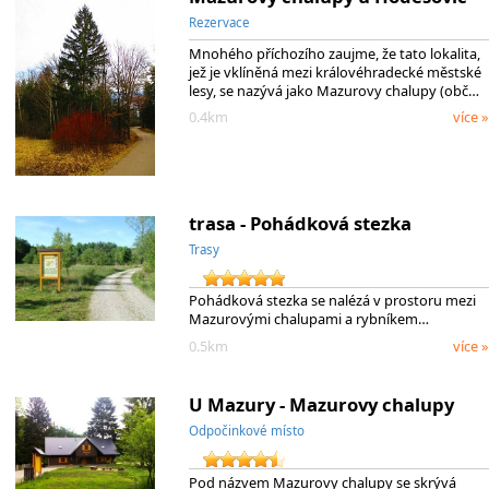
Rezervace
Mnohého příchozího zaujme, že tato lokalita,
jež je vklíněná mezi královéhradecké městské
lesy, se nazývá jako Mazurovy chalupy (obč…
0.4km
více »
trasa - Pohádková stezka
Trasy
Pohádková stezka se nalézá v prostoru mezi
Mazurovými chalupami a rybníkem…
0.5km
více »
U Mazury - Mazurovy chalupy
Odpočinkové místo
Pod názvem Mazurovy chalupy se skrývá