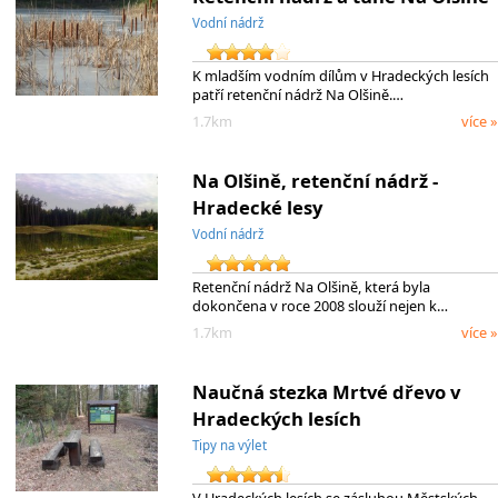
Vodní nádrž
K mladším vodním dílům v Hradeckých lesích
patří retenční nádrž Na Olšině.…
1.7km
více »
Na Olšině, retenční nádrž -
Hradecké lesy
Vodní nádrž
Retenční nádrž Na Olšině, která byla
dokončena v roce 2008 slouží nejen k…
1.7km
více »
Naučná stezka Mrtvé dřevo v
Hradeckých lesích
Tipy na výlet
V Hradeckých lesích se zásluhou Městských