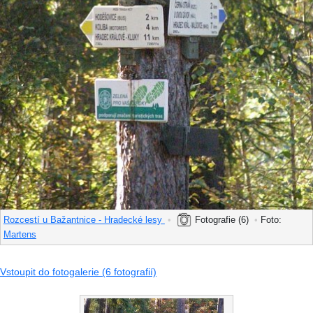
Rozcestí u Bažantnice - Hradecké lesy
•
Fotografie (6)
•
Foto:
Martens
Vstoupit do fotogalerie (6 fotografií)