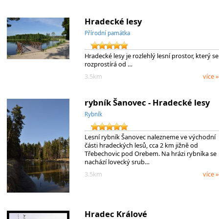
Hradecké lesy
Přírodní památka
Hradecké lesy je rozlehlý lesní prostor, který se
rozprostírá od …
3.5km
více »
rybník Šanovec - Hradecké lesy
Rybník
Lesní rybník Šanovec nalezneme ve východní
části hradeckých lesů, cca 2 km jižně od
Třebechovic pod Orebem. Na hrázi rybníka se
nachází lovecký srub…
3.5km
více »
Hradec Králové