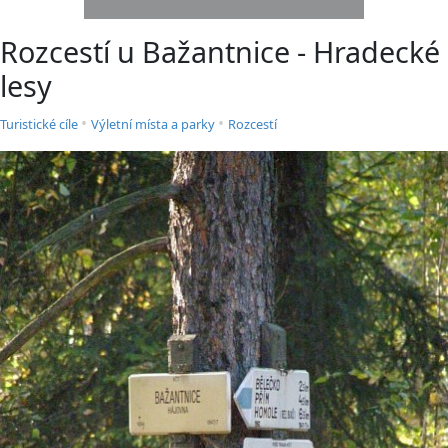
Rozcestí u Bažantnice - Hradecké
lesy
•
•
Turistické cíle
Výletní místa a parky
Rozcestí