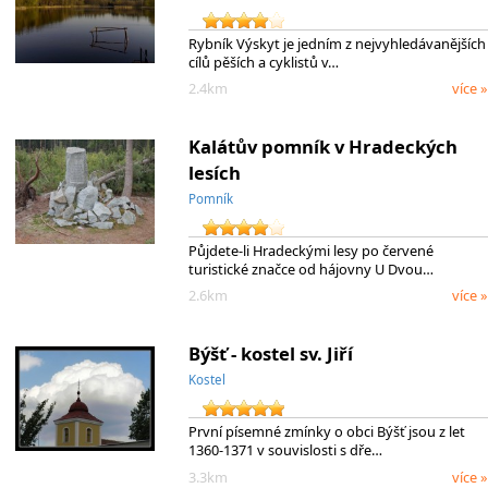
Rybník Výskyt je jedním z nejvyhledávanějších
cílů pěších a cyklistů v…
2.4km
více »
Kalátův pomník v Hradeckých
lesích
Pomník
Půjdete-li Hradeckými lesy po červené
turistické značce od hájovny U Dvou…
2.6km
více »
Býšť - kostel sv. Jiří
Kostel
První písemné zmínky o obci Býšť jsou z let
1360-1371 v souvislosti s dře…
3.3km
více »