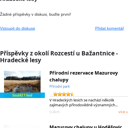
Žádné příspěvky v diskusi, buďte první!
Vstoupit do diskuse
Přidat komentář
Příspěvky z okolí Rozcestí u Bažantnice -
Hradecké lesy
Přírodní rezervace Mazurovy
chalupy
Přírodní park
Soutěž 1 bod
V Hradeckých lesích se nachází několik
zajímavých přírodovědně významných…
0.4km
více »
Mazurovy chalupy u Hoděšovic