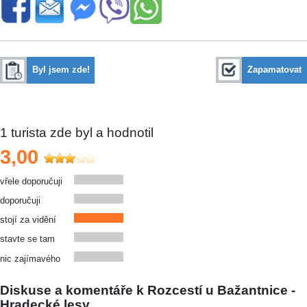
Byl jsem zde!
Zapamatovat
1
turista zde byl a hodnotil
3,00
vřele doporučuji
doporučuji
stojí za vidění
stavte se tam
nic zajímavého
Diskuse a komentáře k Rozcestí u Bažantnice -
Hradecké lesy