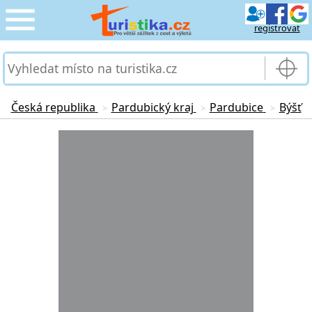
registrovat
CESTOVÁNÍ
›
SLUŽBY & DOPRAVA
›
Česká republika
Pardubický kraj
Pardubice
Býšť
>
>
>
PRO TURISTY
Loading...
›
MOJE TURISTIKA
›