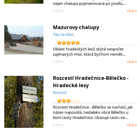
nejen chalupa pojmenovaná po Josefu…
0.5km
více »
Mazurovy chalupy
Tipy na výlet
Oblast hradeckých lesů skýtá nespočet
zajímavých míst, která bychom neměli…
0.5km
více »
Rozcestí Hradečnice-Bělečko -
Hradecké lesy
Rozcestí
Rozcestí Hradečnice - Bělečko se nachází, jak
název napovídá, nedaleko obce Bělečko u
lesní cesty Hradečnice. Ukazuje cestu ve…
0.8km
více »