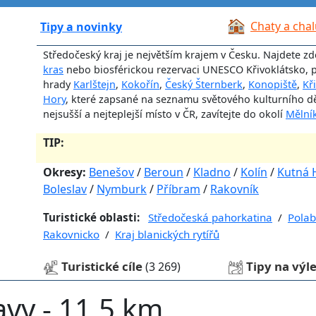
Chaty a cha
Tipy a novinky
Středočeský kraj je největším krajem v Česku. Najdete zd
kras
nebo biosférickou rezervaci UNESCO Křivoklátsko, 
hrady
Karlštejn
,
Kokořín
,
Český Šternberk
,
Konopiště
,
Kř
Hory
, které zapsané na seznamu světového kulturního děd
nejsušší a nejteplejší místo v ČR, zavítejte do okolí
Mělní
TIP:
Okresy:
Benešov
/
Beroun
/
Kladno
/
Kolín
/
Kutná 
Boleslav
/
Nymburk
/
Příbram
/
Rakovník
Turistické oblasti:
Středočeská pahorkatina
/
Polab
Rakovnicko
/
Kraj blanických rytířů
Turistické cíle
Tipy na výl
(3 269)
zavy - 11,5 km