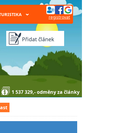
TURISTIKA
›
registrovat
Přidat článek
1 537 329,- odměny za články
last