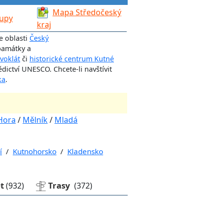
Mapa Středočeský
lupy
kraj
e oblasti
Český
památky a
ivoklát
či
historické centrum Kutné
ictví UNESCO. Chcete-li navštívit
ka
.
Hora
/
Mělník
/
Mladá
í
/
Kutnohorsko
/
Kladensko
et
Trasy
(932)
(372)