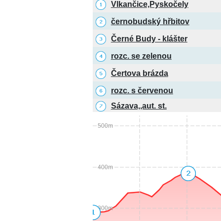
Vlkančice,Pyskočely
černobudský hřbitov
Černé Budy - klášter
rozc. se zelenou
Čertova brázda
rozc. s červenou
Sázava,,aut. st.
500m
400m
300m