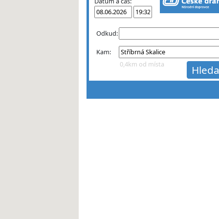
Datum a čas:
Odkud:
Kam:
0,4km od místa