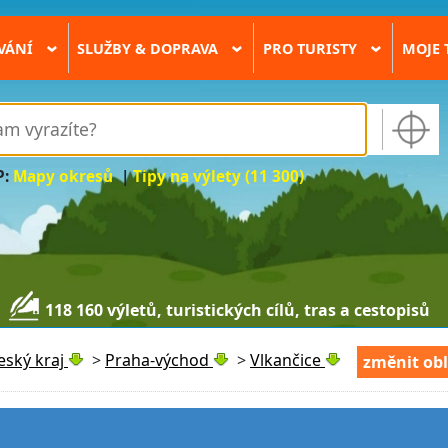
VÁNÍ
SLUŽBY & DOPRAVA
PRO TURISTY
MOJE 
›
›
›
P:
Mapy okresů
|
Tipy na výlety (11 300)
118 160 výletů, turistických cílů, tras a cestopisů
eský kraj
>
Praha-východ
>
Vlkančice
změnit ob