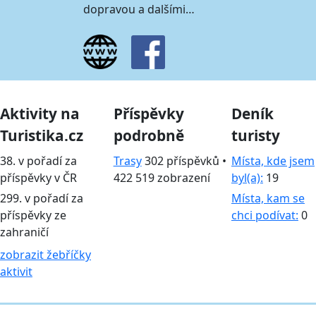
dopravou a dalšími…
Aktivity na
Příspěvky
Deník
Turistika.cz
podrobně
turisty
38. v pořadí za
Trasy
302 příspěvků •
Místa, kde jsem
příspěvky v ČR
422 519 zobrazení
byl(a):
19
299. v pořadí za
Místa, kam se
příspěvky ze
chci podívat:
0
zahraničí
zobrazit žebříčky
aktivit