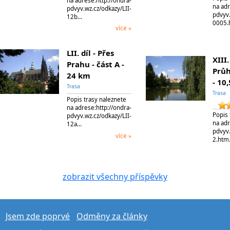
na adrese:http://ondra-
na adr
pdvyv.wz.cz/odkazy/LII-
pdvyv.
12b…
0005
více »
LII. díl - Přes
XIII.
Prahu - část A -
Průh
24 km
- 10
Trasa
Trasa
Popis trasy naleznete
na adrese:http://ondra-
Popis 
pdvyv.wz.cz/odkazy/LII-
na adr
12a…
pdvyv.
více »
2.ht
zobrazit všechny příspěvky
Jsem zde poprvé
Odměny za články