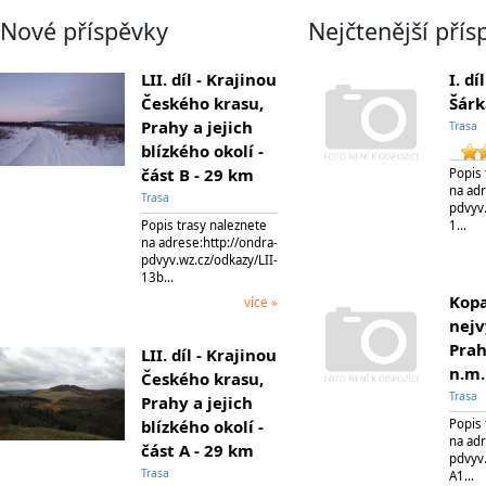
Nové příspěvky
Nejčtenější přís
LII. díl - Krajinou
I. dí
Českého krasu,
Šárk
Prahy a jejich
Trasa
blízkého okolí -
část B - 29 km
Popis 
na adr
Trasa
pdvyv.
1…
Popis trasy naleznete
na adrese:http://ondra-
pdvyv.wz.cz/odkazy/LII-
13b…
Kopa
více »
nejv
Prah
LII. díl - Krajinou
n.m.
Českého krasu,
Trasa
Prahy a jejich
blízkého okolí -
Popis 
na adr
část A - 29 km
pdvyv.
Trasa
A1…