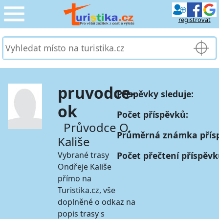
registrovat
CESTOVÁNÍ
›
SLUŽBY & DOPRAVA
›
pruvodce-
Příspěvky sleduje:
PRO TURISTY
›
ok
Počet příspěvků:
MOJE TURISTIKA
›
Průvodce O.
Průměrná známka přís
Kališe
Vybrané trasy
Počet přečtení příspěvk
Ondřeje Kališe
přímo na
Turistika.cz, vše
doplněné o odkaz na
popis trasy s