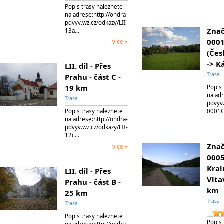
Popis trasy naleznete
na adrese:http://ondra-
pdvyv.wz.cz/odkazy/LII-
Znač
13a…
0001
více »
(Čes
-> K
LII. díl - Přes
Trasa
Prahu - část C -
19 km
Popis 
na adr
Trasa
pdvyv.
0001
Popis trasy naleznete
na adrese:http://ondra-
pdvyv.wz.cz/odkazy/LII-
12c…
Znač
více »
0005
Kral
LII. díl - Přes
Vlta
Prahu - část B -
km
25 km
Trasa
Trasa
Popis trasy naleznete
Popis 