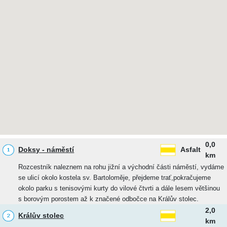
0,0
Doksy - náměstí
Asfalt
km
Rozcestník naleznem na rohu jižní a východní části náměstí, vydáme
se ulicí okolo kostela sv. Bartoloměje, přejdeme trať,pokračujeme
okolo parku s tenisovými kurty do vilové čtvrti a dále lesem většinou
s borovým porostem až k značené odbočce na Králův stolec.
2,0
Králův stolec
km