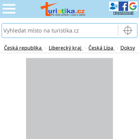
registrovat
CESTOVÁNÍ
›
SLUŽBY & DOPRAVA
›
Česká republika
Liberecký kraj
Česká Lípa
Doksy
>
>
>
PRO TURISTY
Loading...
›
MOJE TURISTIKA
›