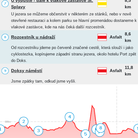
U výpustě - dále k vlakové zastávce St.
8,5
Splavy
km
U jezera se můžeme občerstvit v některém ze stánků, nebo v nově
otevřené restauraci a kolem parku se hlavní promenádou dostaneme k
vlakové zastávce, kde na nás čeká další rozcestník.
8,6
Rozcestník u nádraží
Asfalt
km
Od rozcestníku jdeme po červeně značené cestě, která slouží i jako
cyklostezka, kopírujeme západní stranu jezera, okolo hotelu Port zpět
do Doks.
11,8
Doksy náměstí
Asfalt
km
Jsme zpátky tam, odkud jsme vyšli.
300m