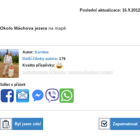
Poslední aktualizace: 16.9.2012
Okolo Máchova jezera
na mapě
Autor:
Karolus
Další články autora:
176
Kvalita příspěvku:
hodnotit kvalitu příspěvku
|
nahlásit příspěvek redakci
Sdílet s přáteli
Byl jsem zde!
Zapamatovat