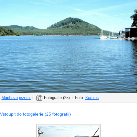
Máchovo jezero
•
Fotografie (25)
•
Foto:
Karolus
Vstoupit do fotogalerie (25 fotografií)