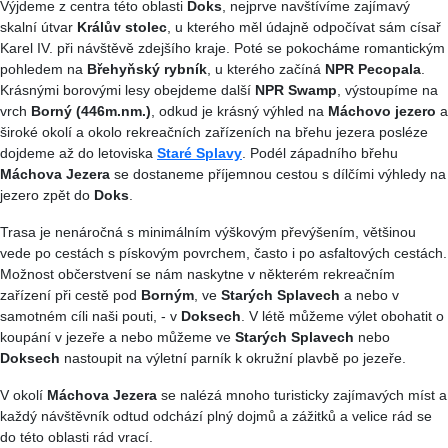
Výjdeme z centra této oblasti
Doks
, nejprve navštívíme zajímavý
skalní útvar
Králův stolec
, u kterého měl údajně odpočívat sám císař
Karel IV. při návštěvě zdejšího kraje. Poté se pokocháme romantickým
pohledem na
Břehyňský rybník
, u kterého začíná
NPR Pecopala
.
Krásnými borovými lesy obejdeme další
NPR Swamp
, výstoupíme na
vrch
Borný (446m.nm.)
, odkud je krásný výhled na
Máchovo jezero
a
široké okolí a okolo rekreačních zařízeních na břehu jezera posléze
dojdeme až do letoviska
Staré Splavy
. Podél západního břehu
Máchova Jezera
se dostaneme příjemnou cestou s dílčími výhledy na
jezero zpět do
Doks
.
Trasa je nenáročná s minimálním výškovým převýšením, většinou
vede po cestách s pískovým povrchem, často i po asfaltových cestách.
Možnost občerstvení se nám naskytne v některém rekreačním
zařízení při cestě pod
Borným
, ve
Starých Splavech
a nebo v
samotném cíli naši pouti, - v
Doksech
. V létě můžeme výlet obohatit o
koupání v jezeře a nebo můžeme ve
Starých Splavech
nebo
Doksech
nastoupit na výletní parník k okružní plavbě po jezeře.
V okolí
Máchova Jezera
se nalézá mnoho turisticky zajímavých míst a
každý návštěvník odtud odchází plný dojmů a zážitků a velice rád se
do této oblasti rád vrací.