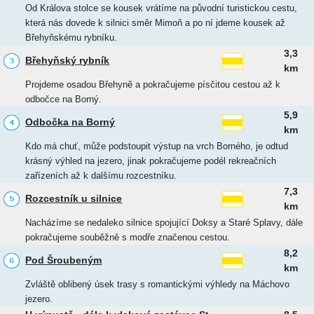
Od Králova stolce se kousek vrátíme na původní turistickou cestu,
která nás dovede k silnici směr Mimoň a po ní jdeme kousek až
Břehyňskému rybníku.
3,3
Břehyňský rybník
km
Projdeme osadou Břehyně a pokračujeme písčitou cestou až k
odbočce na Borný.
5,9
Odbočka na Borný
km
Kdo má chuť, může podstoupit výstup na vrch Borného, je odtud
krásný výhled na jezero, jinak pokračujeme podél rekreačních
zařízeních až k dalšímu rozcestníku.
7,3
Rozcestník u silnice
km
Nacházíme se nedaleko silnice spojující Doksy a Staré Splavy, dále
pokračujeme souběžně s modře značenou cestou.
8,2
Pod Šroubeným
km
Zvláště oblibený úsek trasy s romantickými výhledy na Máchovo
jezero.