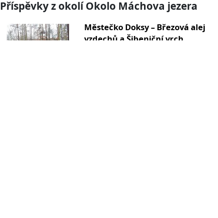
Příspěvky z okolí Okolo Máchova jezera
Městečko Doksy – Březová alej
vzdechů a Šibeniční vrch
Zajímavost
Na jihovýchodním okraji městečka Doksy u
Máchova jezera se nachází kopeček…
0.2km
více »
Kaplička a památný strom v
městečku Doksy
Zajímavost
Výklenková kaple je menší sakrální stavba, typ
kaple, která postrádá…
0.2km
více »
Doksy - (zámek)