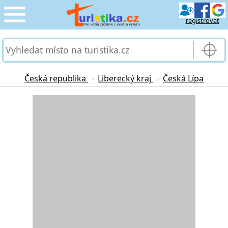
registrovat
CESTOVÁNÍ
›
SLUŽBY & DOPRAVA
›
Česká republika
Liberecký kraj
Česká Lípa
>
>
PRO TURISTY
Loading...
›
MOJE TURISTIKA
›