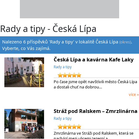
Rady a tipy - Česká Lípa
Nalezeno 6 příspěvků 'Rady a tipy' v lokalitě Česká Lípa
.
(okres)
Vyberte, co Vás zajímá.
Česká Lípa a kavárna Kafe Laky
Rady a tipy
Po čase jsme opět navštívili město Česká Lípa
a dostali chuť na dobrou…
více »
Stráž pod Ralskem – Zmrzlinárna
Rady a tipy
Zmrzlinárna ve Stráži pod Ralskem, která se
nachází mezi ulicemi Jezerní a…