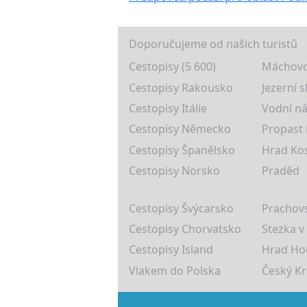
Doporučujeme od našich turistů
Cestopisy (5 600)
Máchovo
Cestopisy Rakousko
Jezerní s
Cestopisy Itálie
Vodní ná
Cestopisy Německo
Propast
Cestopisy Španělsko
Hrad Ko
Cestopisy Norsko
Praděd
Cestopisy Švýcarsko
Prachovs
Cestopisy Chorvatsko
Stezka v
Cestopisy Island
Hrad Ho
Vlakem do Polska
Český K