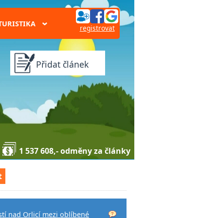
TURISTIKA
›
registrovat
Přidat článek
1 537 608,- odměny za články
t
tí nad Orlicí mezi oblíbené