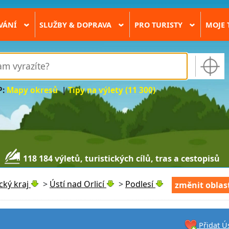
VÁNÍ
SLUŽBY & DOPRAVA
PRO TURISTY
MOJE 
›
›
›
P:
Mapy okresů
|
Tipy na výlety (11 300)
118 184 výletů, turistických cílů, tras a cestopisů
cký kraj
>
Ústí nad Orlicí
>
Podlesí
změnit oblas
Přidat Ús