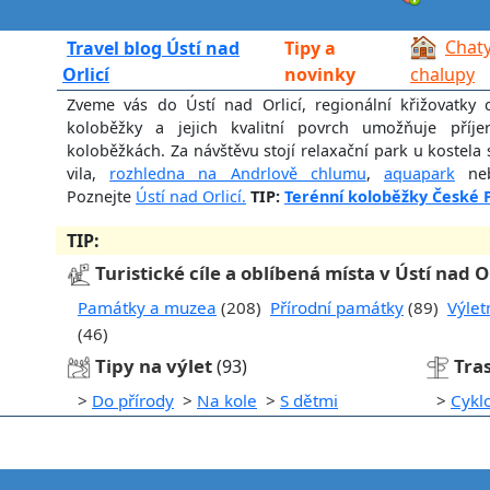
Chaty
Travel blog Ústí nad
Tipy a
Orlicí
novinky
chalupy
Zveme vás do Ústí nad Orlicí, regionální křižovatky 
koloběžky a jejich kvalitní povrch umožňuje příje
koloběžkách. Za návštěvu stojí relaxační park u kostela
vila,
rozhledna na Andrlově chlumu
,
aquapark
neb
Poznejte
Ústí nad Orlicí.
TIP:
Terénní koloběžky České 
TIP:
Turistické cíle a oblíbená místa v Ústí nad Or
Památky a muzea
(208)
Přírodní památky
(89)
Výlet
(46)
Tipy na výlet
Tras
(93)
>
Do přírody
>
Na kole
>
S dětmi
>
Cykl