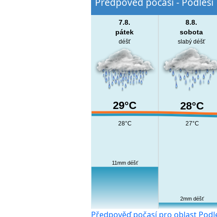
Předpověď počasí - Podlesí
7.8.
8.8.
pátek
sobota
déšť
slabý déšť
29°C
28°C
28°C
27°C
11mm déšť
2mm déšť
Předpověď počasí pro oblast Podl