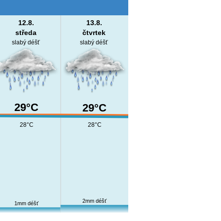
12.8.
13.8.
středa
čtvrtek
slabý déšť
slabý déšť
29°C
29°C
28°C
28°C
2mm déšť
1mm déšť