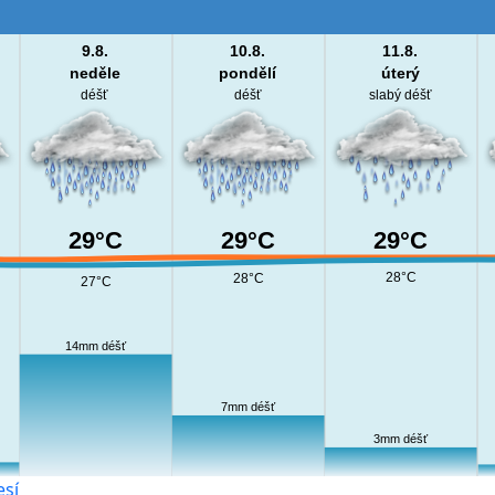
9.8.
10.8.
11.8.
neděle
pondělí
úterý
déšť
déšť
slabý déšť
29°C
29°C
29°C
28°C
28°C
27°C
14mm déšť
7mm déšť
3mm déšť
esí