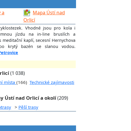
 a
Mapa Ústí nad
Orlicí
cyklostezek. Vhodné jsou pro kola i
rmnou jízdu na in-line bruslích a
 s meditační kaplí, secesní Hernychova
o krytý bazén se slanou vodou.
Petrovice
licí
(1 038)
ní místa
(166)
Technické zajímavosti
y Ústí nad Orlicí a okolí
(209)
otrasy
>
Pěší trasy