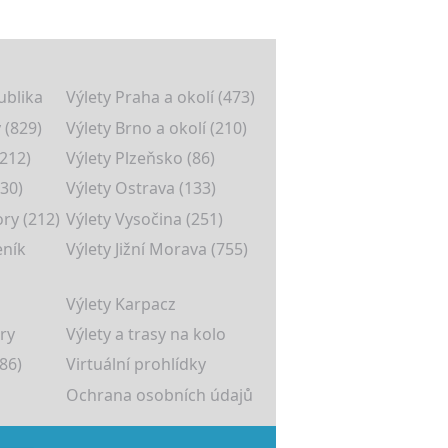
ublika
Výlety Praha a okolí (473)
 (829)
Výlety Brno a okolí (210)
(212)
Výlety Plzeňsko (86)
30)
Výlety Ostrava (133)
ory (212)
Výlety Vysočina (251)
eník
Výlety Jižní Morava (755)
Výlety Karpacz
ry
Výlety a trasy na kolo
86)
Virtuální prohlídky
Ochrana osobních údajů