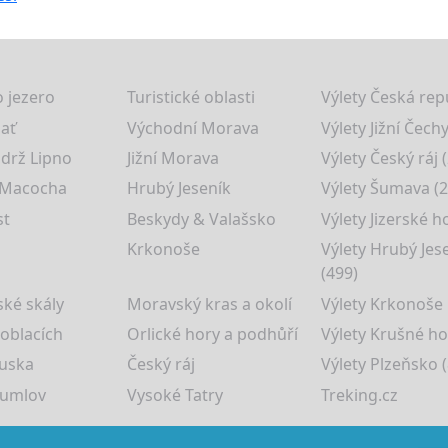
 jezero
Turistické oblasti
Výlety Česká rep
lať
Východní Morava
Výlety Jižní Čechy
drž Lipno
Jižní Morava
Výlety Český ráj 
 Macocha
Hrubý Jeseník
Výlety Šumava (2
st
Beskydy & Valašsko
Výlety Jizerské h
Krkonoše
Výlety Hrubý Jes
(499)
ké skály
Moravský kras a okolí
Výlety Krkonoše
 oblacích
Orlické hory a podhůří
Výlety Krušné ho
uska
Český ráj
Výlety Plzeňsko (
rumlov
Vysoké Tatry
Treking.cz