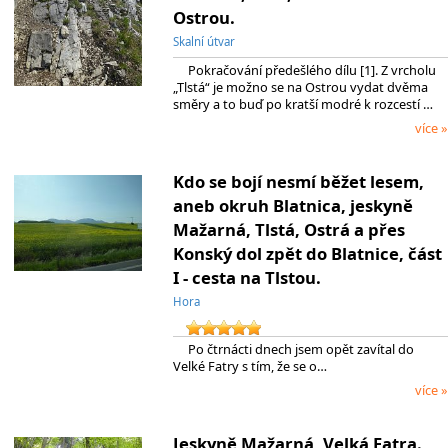
Ostrou.
Skalní útvar
Pokračování předešlého dílu [1]. Z vrcholu
„Tlstá“ je možno se na Ostrou vydat dvěma
směry a to buď po kratší modré k rozcestí …
více »
Kdo se bojí nesmí běžet lesem,
aneb okruh Blatnica, jeskyně
Mažarná, Tlstá, Ostrá a přes
Konský dol zpět do Blatnice, část
I - cesta na Tlstou.
Hora
Po čtrnácti dnech jsem opět zavítal do
Velké Fatry s tím, že se o…
více »
Jeskyně Mažarná, Velká Fatra.