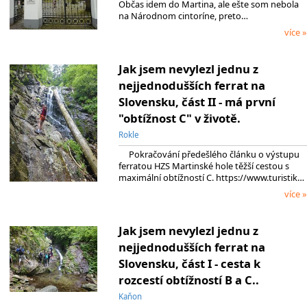
Občas idem do Martina, ale ešte som nebola
na Národnom cintoríne, preto…
více »
Jak jsem nevylezl jednu z
nejjednodušších ferrat na
Slovensku, část II - má první
"obtížnost C" v životě.
Rokle
Pokračování předešlého článku o výstupu
ferratou HZS Martinské hole těžší cestou s
maximální obtížností C. https://www.turistik…
více »
Jak jsem nevylezl jednu z
nejjednodušších ferrat na
Slovensku, část I - cesta k
rozcestí obtížností B a C..
Kaňon