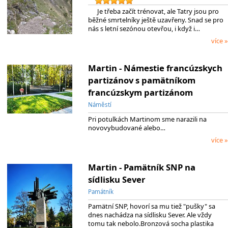
Je třeba začít trénovat, ale Tatry jsou pro
běžné smrtelníky ještě uzavřeny. Snad se pro
nás s letní sezónou otevřou, i když i…
více »
Martin - Námestie francúzskych
partizánov s pamätníkom
francúzskym partizánom
Náměstí
Pri potulkách Martinom sme narazili na
novovybudované alebo…
více »
Martin - Pamätník SNP na
sídlisku Sever
Památník
Pamätní SNP, hovorí sa mu tiež "pušky" sa
dnes nachádza na sídlisku Sever. Ale vždy
tomu tak nebolo.Bronzová socha plastika