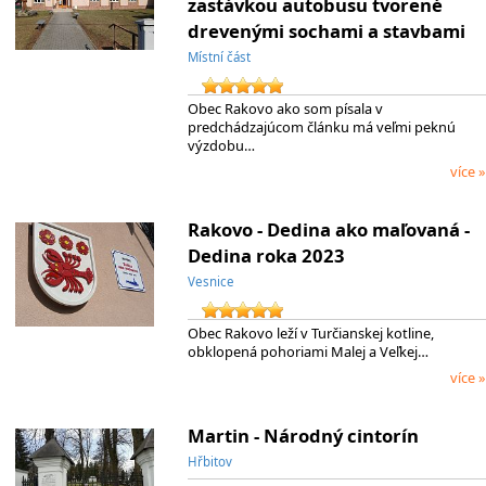
zastávkou autobusu tvorené
drevenými sochami a stavbami
Místní část
Obec Rakovo ako som písala v
predchádzajúcom článku má veľmi peknú
výzdobu…
více »
Rakovo - Dedina ako maľovaná -
Dedina roka 2023
Vesnice
Obec Rakovo leží v Turčianskej kotline,
obklopená pohoriami Malej a Veľkej…
více »
Martin - Národný cintorín
Hřbitov