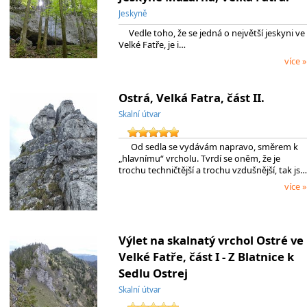
Jeskyně
Vedle toho, že se jedná o největší jeskyni ve
Velké Fatře, je i…
více »
Ostrá, Velká Fatra, část II.
Skalní útvar
Od sedla se vydávám napravo, směrem k
„hlavnímu“ vrcholu. Tvrdí se oněm, že je
trochu techničtější a trochu vzdušnější, tak js…
více »
Výlet na skalnatý vrchol Ostré ve
Velké Fatře, část I - Z Blatnice k
Sedlu Ostrej
Skalní útvar