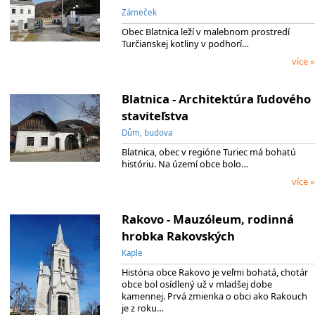
Zámeček
Obec Blatnica leží v malebnom prostredí
Turčianskej kotliny v podhorí…
více »
Blatnica - Architektúra ľudového
staviteľstva
Dům, budova
Blatnica, obec v regióne Turiec má bohatú
históriu. Na území obce bolo…
více »
Rakovo - Mauzóleum, rodinná
hrobka Rakovských
Kaple
História obce Rakovo je veľmi bohatá, chotár
obce bol osídlený už v mladšej dobe
kamennej. Prvá zmienka o obci ako Rakouch
je z roku…