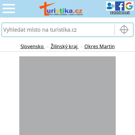
registrovat
CESTOVÁNÍ
›
SLUŽBY & DOPRAVA
›
Slovensko
Žilinský kraj
Okres Martin
>
>
PRO TURISTY
Loading...
›
MOJE TURISTIKA
›