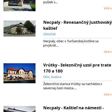
pušiek s…
více »
Necpaly - Renesančný Justhovský
kaštieľ
Zámeček
Necpaly, obec v Turčianskej kotline sa
prvýkrát…
více »
Vrútky - železničný uzol pre trate
170 a 180
Dům, budova
Železničná stanica Vrútky sa nachádza v
severnej časti mesta.…
více »
Necpaly - Kaštieľ na námestí -