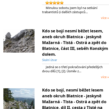
Minulou sobotu jsem byl na setkání
trabantistů (i dalších zástupců…
více »
Kdo se bojí nesmí běžet lesem,
aneb okruh Blatnica - jeskyně
Mažarná - Tlstá - Ostrá a zpět do
Blatnice, část III, seběh Konským
dolem.
Skalní útvar
Jedná se o třetí pokračování předešlých
dvou dílů [1], [2]. Úsměv z…
více »
Kdo se bojí, nesmí běžet lesem
aneb okruh Blatnice - jeskyně
Mažarná - Tlsta - Ostrá a zpět do
Blatnice, díl II, cesta z Tlsté na