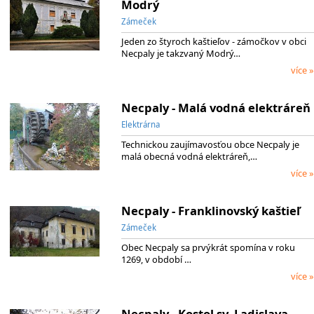
Modrý
Zámeček
Jeden zo štyroch kaštieľov - zámočkov v obci
Necpaly je takzvaný Modrý…
více »
Necpaly - Malá vodná elektráreň
Elektrárna
Technickou zaujímavosťou obce Necpaly je
malá obecná vodná elektráreň,…
více »
Necpaly - Franklinovský kaštieľ
Zámeček
Obec Necpaly sa prvýkrát spomína v roku
1269, v období …
více »
Necpaly - Kostol sv. Ladislava