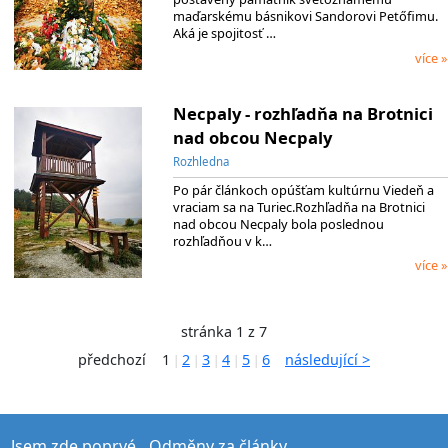
maďarskému básnikovi Sandorovi Petőfimu.
Aká je spojitosť …
více »
Necpaly - rozhľadňa na Brotnici
nad obcou Necpaly
Rozhledna
Po pár článkoch opúšťam kultúrnu Viedeň a
vraciam sa na Turiec.Rozhľadňa na Brotnici
nad obcou Necpaly bola poslednou
rozhľadňou v k…
více »
stránka 1 z 7
předchozí
1
2
3
4
5
6
následující >
|
|
|
|
|
Jsem zde poprvé
Odměny za články