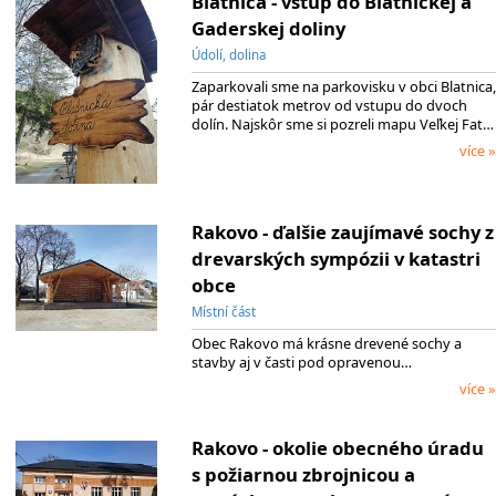
Blatnica - vstup do Blatnickej a
Gaderskej doliny
Údolí, dolina
Zaparkovali sme na parkovisku v obci Blatnica,
pár destiatok metrov od vstupu do dvoch
dolín. Najskôr sme si pozreli mapu Veľkej Fat…
více »
Rakovo - ďalšie zaujímavé sochy z
drevarských sympózii v katastri
obce
Místní část
Obec Rakovo má krásne drevené sochy a
stavby aj v časti pod opravenou…
více »
Rakovo - okolie obecného úradu
s požiarnou zbrojnicou a