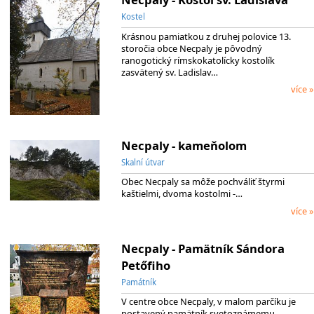
Kostel
Krásnou pamiatkou z druhej polovice 13.
storočia obce Necpaly je pôvodný
ranogotický rímskokatolícky kostolík
zasvätený sv. Ladislav…
více »
Necpaly - kameňolom
Skalní útvar
Obec Necpaly sa môže pochváliť štyrmi
kaštielmi, dvoma kostolmi -…
více »
Necpaly - Pamätník Sándora
Petőfiho
Památník
V centre obce Necpaly, v malom parčíku je
postavený pamätník svetoznámemu