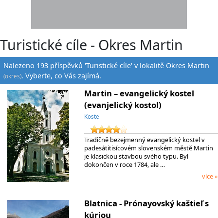
Turistické cíle - Okres Martin
Nalezeno 193 příspěvků 'Turistické cíle' v lokalitě Okres Martin
. Vyberte, co Vás zajímá.
(okres)
Martin – evangelický kostel
(evanjelický kostol)
Kostel
Tradičně bezejmenný evangelický kostel v
padesátitisícovém slovenském městě Martin
je klasickou stavbou svého typu. Byl
dokončen v roce 1784, ale …
více »
Blatnica - Prónayovský kaštieľ s
kúriou