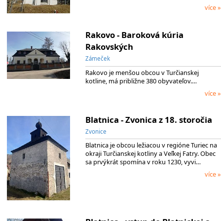
více »
Rakovo - Baroková kúria
Rakovských
Zámeček
Rakovo je menšou obcou v Turčianskej
kotline, má približne 380 obyvateľov.…
více »
Blatnica - Zvonica z 18. storočia
Zvonice
Blatnica je obcou ležiacou v regióne Turiec na
okraji Turčianskej kotliny a Veľkej Fatry. Obec
sa prvýkrát spomína v roku 1230, vyvi…
více »