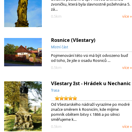
zvoničku, která byla slavnostně požehnána 5.
zá…
0.5km
více »
Rosnice (Všestary)
Místní část
Pojmenování této vsi má být odvozeno buď
od toho, že jde o osadu Rosniců …
0.5km
více »
Všestary žst - Hrádek u Nechanic
Trasa
Od Všestarského nádraží vyrazíme po modré
značce směrem k Rosnicím, kde míjíme
pomník obětem bitvy r. 1866 a po silnici
směřujeme k…
0.5km
více »