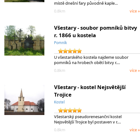
místě dnešní fary původně kaple…
0.8km
více »
Všestary - soubor pomníků bitvy
r. 1866 u kostela
Pomník
U všestarského kostela najdeme soubor
pomníků na hrobech obětí bitvy r.…
0.8km
více »
Všestary - kostel Nejsvětější
Trojice
Kostel
Všestarský pseudorenesanční kostel
Nejsvětější Trojice byl postaven v r.…
0.8km
více »