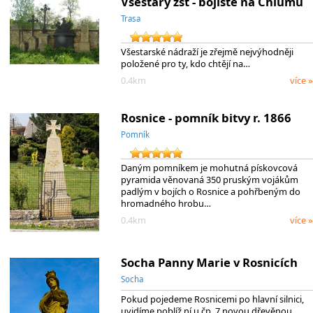
Všestary žst - bojiště na Chlumu
Trasa
Všestarské nádraží je zřejmě nejvýhodněji
položené pro ty, kdo chtějí na…
0.4km
více »
Rosnice - pomník bitvy r. 1866
Pomník
Daným pomníkem je mohutná pískovcová
pyramida věnovaná 350 pruským vojákům
padlým v bojích o Rosnice a pohřbeným do
hromadného hrobu…
0.4km
více »
Socha Panny Marie v Rosnicích
Socha
Pokud pojedeme Rosnicemi po hlavní silnici,
uvidíme poblíž ní u čp. 7 novou dřevěnou