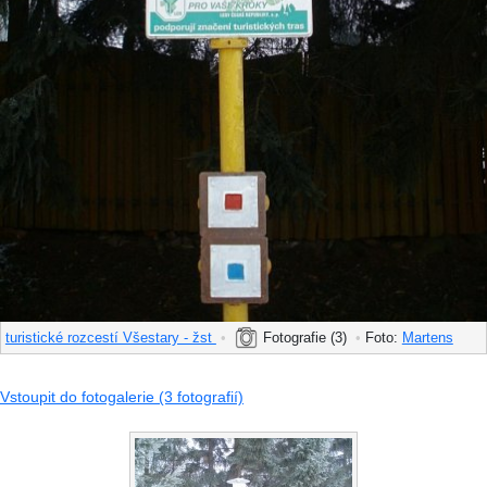
turistické rozcestí Všestary - žst
•
Fotografie (3)
•
Foto:
Martens
Vstoupit do fotogalerie (3 fotografií)