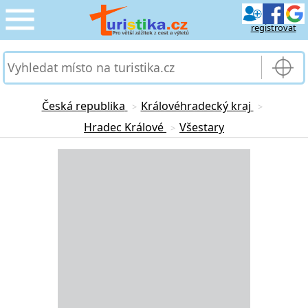
registrovat
CESTOVÁNÍ
›
SLUŽBY & DOPRAVA
›
Česká republika
Královéhradecký kraj
>
>
Hradec Králové
Všestary
>
PRO TURISTY
›
Loading...
MOJE TURISTIKA
›