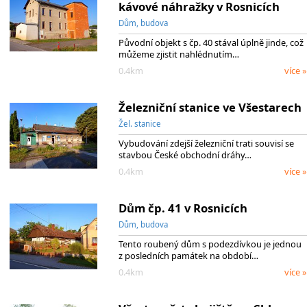
kávové náhražky v Rosnicích
Dům, budova
Původní objekt s čp. 40 stával úplně jinde, což
můžeme zjistit nahlédnutím…
0.4km
více »
Železniční stanice ve Všestarech
Žel. stanice
Vybudování zdejší železniční trati souvisí se
stavbou České obchodní dráhy…
0.4km
více »
Dům čp. 41 v Rosnicích
Dům, budova
Tento roubený dům s podezdívkou je jednou
z posledních památek na období…
0.4km
více »