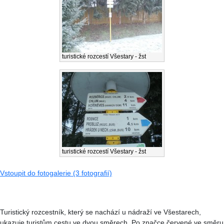
turistické rozcestí Všestary - žst
turistické rozcestí Všestary - žst
Vstoupit do fotogalerie (3 fotografií)
Turistický rozcestník, který se nachází u nádraží ve Všestarech,
ukazuje turistům cestu ve dvou směrech. Po značce červené ve směru