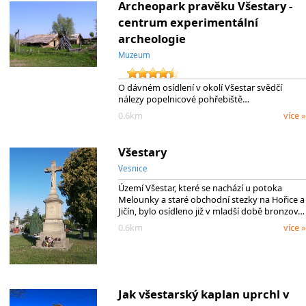
Archeopark pravěku Všestary -
centrum experimentální
archeologie
Muzeum
O dávném osídlení v okolí Všestar svědčí
nálezy popelnicové pohřebiště…
0.6km
více »
Všestary
Vesnice
Území Všestar, které se nachází u potoka
Melounky a staré obchodní stezky na Hořice a
Jičín, bylo osídleno již v mladší době bronzov…
0.6km
více »
Jak všestarský kaplan uprchl v