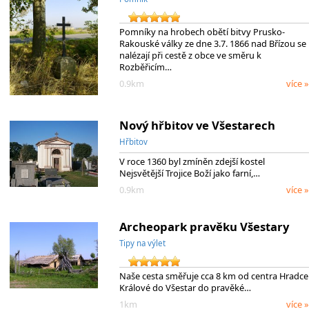
Pomníky na hrobech obětí bitvy Prusko-
Rakouské války ze dne 3.7. 1866 nad Břízou se
nalézají při cestě z obce ve směru k
Rozběřicím…
0.9km
více »
Nový hřbitov ve Všestarech
Hřbitov
V roce 1360 byl zmíněn zdejší kostel
Nejsvětější Trojice Boží jako farní,…
0.9km
více »
Archeopark pravěku Všestary
Tipy na výlet
Naše cesta směřuje cca 8 km od centra Hradce
Králové do Všestar do pravěké…
1km
více »