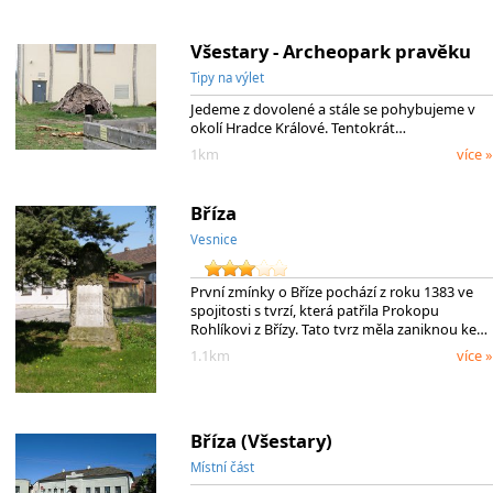
Všestary - Archeopark pravěku
Tipy na výlet
Jedeme z dovolené a stále se pohybujeme v
okolí Hradce Králové. Tentokrát…
1km
více »
Bříza
Vesnice
První zmínky o Bříze pochází z roku 1383 ve
spojitosti s tvrzí, která patřila Prokopu
Rohlíkovi z Břízy. Tato tvrz měla zaniknou ke…
1.1km
více »
Bříza (Všestary)
Místní část