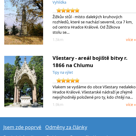
Vyhlídka
Žižkův stůl - místo dalekých kruhových
rozhledů, které se nachází severně, cca 7 km,
od centra Hradce Králové. Od Žižkova
stolu se…
1.5km
více »
Všestary - areál bojiště bitvy r.
1866 na Chlumu
Tipy na výlet
Vlakem se vydáme do obce Všestary nedaleko
Hradce Králové. Všestarské nádraží je zřejmě
nejvýhodněji položené pro ty, kdo chtějí na…
1.9km
více »
Jsem zde poprvé
Odměny za články