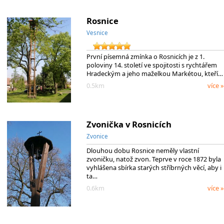
Rosnice
Vesnice
První písemná zmínka o Rosnicích je z 1.
poloviny 14. století ve spojitosti s rychtářem
Hradeckým a jeho maželkou Markétou, kteří…
0.5km
více »
Zvonička v Rosnicích
Zvonice
Dlouhou dobu Rosnice neměly vlastní
zvoničku, natož zvon. Teprve v roce 1872 byla
vyhlášena sbírka starých stříbrných věcí, aby i
ta…
0.6km
více »