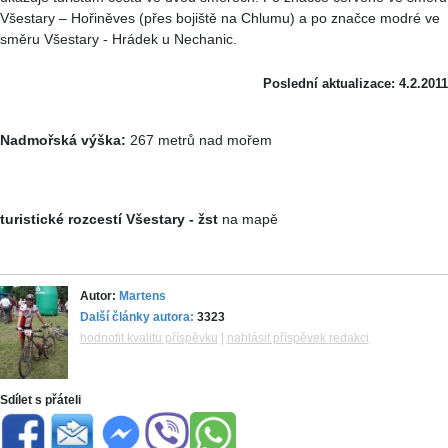
Všestary – Hořiněves (přes bojiště na Chlumu) a po značce modré ve
směru Všestary - Hrádek u Nechanic.
Poslední aktualizace: 4.2.2011
Nadmořská výška:
267 metrů nad mořem
turistické rozcestí Všestary - žst
na mapě
Autor:
Martens
Další články autora:
3323
hodnotit kvalitu příspěvku
|
nahlásit příspěvek redakci
Sdílet s přáteli