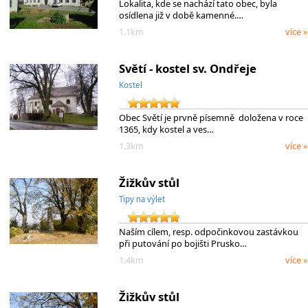
Lokalita, kde se nachází tato obec, byla
osídlena již v době kamenné.…
1.1km
více »
Světí - kostel sv. Ondřeje
Kostel
Obec Světí je prvně písemně doložena v roce
1365, kdy kostel a ves…
1.3km
více »
Žižkův stůl
Tipy na výlet
Naším cílem, resp. odpočinkovou zastávkou
při putování po bojišti Prusko…
1.4km
více »
Žižkův stůl