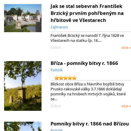
Jak se stal sebevrah František
Brzický prvním pohřbeným na
hřbitově ve Všestarech
Zajímavost
František Brzický se narodil 7. října 1828 ve
Všestarech na statku čp. 18.…
0.9km
více »
Bříza - pomníky bitvy r. 1866
Pomník
Blízkost obce Bříza u hlavního bojiště bitvy
Prusko-rakouské války 3.7.1866 dokládají
pomníky na hrobech mrtvých vojáků, které
se…
0.9km
více »
Pomníky bitvy r. 1866 nad Břízou
Pomník