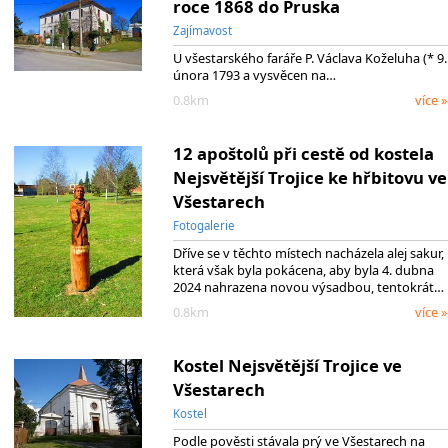
roce 1868 do Pruska
Zajímavost
U všestarského faráře P. Václava Koželuha (* 9.
února 1793 a vysvěcen na…
0.8km
více »
12 apoštolů při cestě od kostela
Nejsvětější Trojice ke hřbitovu ve
Všestarech
Fotogalerie
Dříve se v těchto místech nacházela alej sakur,
která však byla pokácena, aby byla 4. dubna
2024 nahrazena novou výsadbou, tentokrát…
0.8km
více »
Kostel Nejsvětější Trojice ve
Všestarech
Kostel
Podle pověsti stávala prý ve Všestarech na