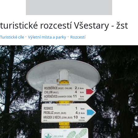
turistické rozcestí Všestary - žst
•
•
Turistické cíle
Výletní místa a parky
Rozcestí